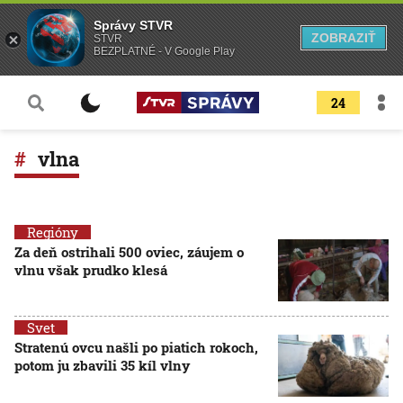
Správy STVR
ZOBRAZIŤ
STVR
BEZPLATNÉ - V Google Play
24
vlna
Regióny
Za deň ostrihali 500 oviec, záujem o
vlnu však prudko klesá
Svet
Stratenú ovcu našli po piatich rokoch,
potom ju zbavili 35 kíl vlny