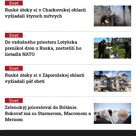
Svet
Ruské útoky si v Charkovskej oblasti
vyžiadali štyroch mŕtvych
Svet
Do vzdušného priestoru Lotyšska
prenikol dron z Ruska, zostrelili ho
lietadlá NATO
Svet
Ruské útoky si v Záporožskej oblasti
vyžiadali päť obetí
Svet
Zelenskyj pricestoval do Británie.
Rokovať má so Starmerom, Macronom a
Merzom