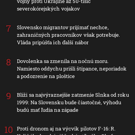
vojny proti Ukrajine až 50-tisíc
severokórejských vojakov
Slovensko migrantov prijímať nechce,
zahraničných pracovníkov však potrebuje.
Vláda pripúšťa ich ďalší nábor
Dovolenka sa zmenila na nočnú moru.
Namiesto oddychu prišli štípance, neporiadok
a podozrenie na ploštice
Blíži sa najvýraznejšie zatmenie Slnka od roku
1999: Na Slovensku bude čiastočné, výhodu
budú mať ľudia na západe
Proti dronom aj na výcvik pilotov F-16: R.