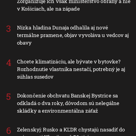
Zorganizuje ich však ministerstvo obrany a nie
v Košiciach, ale na západe
Nízka hladina Dunaja odhalila aj nové
termálne pramene, objav vyvoláva u vedcov aj
obavy
Chcete klimatizáciu, ale bývate v bytovke?
Rozhodnutie vlastníka nestačí, potrebný je aj
súhlas susedov
Dokončenie obchvatu Banskej Bystrice sa
odkladá o dva roky, dôvodom sú nelegálne
skládky a environmentálna záťaž
Zelenskyj: Rusko a KĽDR chystajú nasadiť do