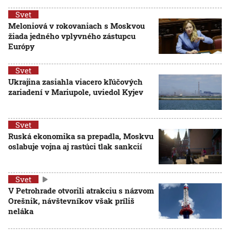
Svet
Meloniová v rokovaniach s Moskvou
žiada jedného vplyvného zástupcu
Európy
Svet
Ukrajina zasiahla viacero kľúčových
zariadení v Mariupole, uviedol Kyjev
Svet
Ruská ekonomika sa prepadla, Moskvu
oslabuje vojna aj rastúci tlak sankcií
Svet
V Petrohrade otvorili atrakciu s názvom
Orešnik, návštevníkov však príliš
neláka