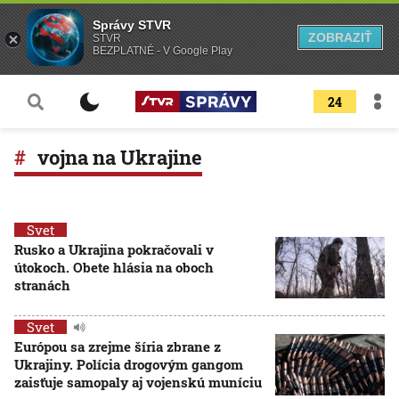
Správy STVR
ZOBRAZIŤ
STVR
BEZPLATNÉ - V Google Play
24
vojna na Ukrajine
Svet
Rusko a Ukrajina pokračovali v
útokoch. Obete hlásia na oboch
stranách
Svet
Európou sa zrejme šíria zbrane z
Ukrajiny. Polícia drogovým gangom
zaisťuje samopaly aj vojenskú muníciu