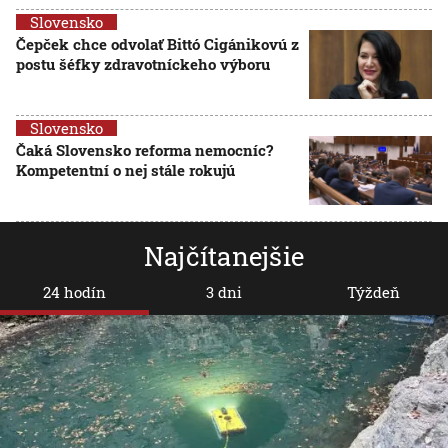
Slovensko
Čepček chce odvolať Bittó Cigánikovú z
postu šéfky zdravotníckeho výboru
Slovensko
Čaká Slovensko reforma nemocníc?
Kompetentní o nej stále rokujú
Najčítanejšie
24 hodín
3 dni
Týždeň