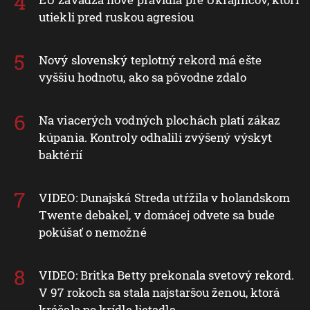
utiekli pred ruskou agresiou
Nový slovenský teplotný rekord má ešte
vyššiu hodnotu, ako sa pôvodne zdalo
Na viacerých vodných plochách platí zákaz
kúpania. Kontroly odhalili zvýšený výskyt
baktérií
VIDEO: Dunajská Streda utŕžila v holandskom
Twente debakel, v domácej odvete sa bude
pokúšať o nemožné
VIDEO: Britka Betty prekonala svetový rekord.
V 97 rokoch sa stala najstaršou ženou, ktorá
kráčala po krídle lietadla