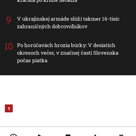
V ukrajinskej armáde slúži takmer 16-tisíc
zahraničných dobrovoľníkov
Po horúčavách hrozia búrky: V desiatich
okresoch večer, v značnej časti Slovenska
počas piatka
1