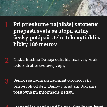
Pri prieskume najhlbšej zatopenej
priepasti sveta sa utopil elitný
český potápač. Jeho telo vytiahli z
hĺbky 186 metrov
Nízka hladina Dunaja odhalila masívny vrak
lode z druhej svetovej vojny
Seniori sa začínajú zaujímať o rodičovský
príspevok od detí. Daňový úrad ani Sociálna
poisťovňa im informácie nedajú
EÚ zavádza nové pravidlá pre Ukrajincov, ktorí