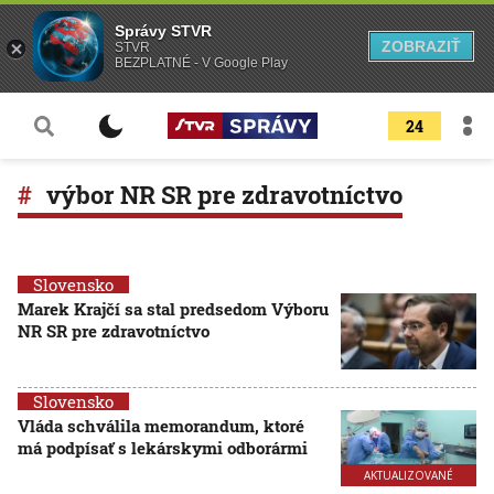
Správy STVR
ZOBRAZIŤ
STVR
BEZPLATNÉ - V Google Play
24
výbor NR SR pre zdravotníctvo
Slovensko
Marek Krajčí sa stal predsedom Výboru
NR SR pre zdravotníctvo
Slovensko
Vláda schválila memorandum, ktoré
má podpísať s lekárskymi odborármi
AKTUALIZOVANÉ