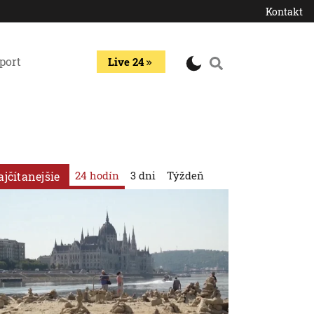
Kontakt
port
Live 24
24 hodín
3 dni
Týždeň
ajčítanejšie