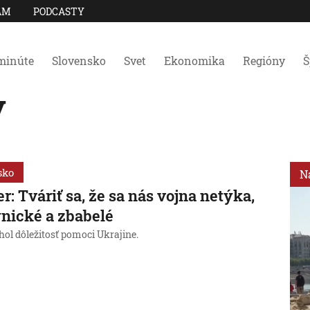
AM
PODCASTY
minúte
Slovensko
Svet
Ekonomika
Regióny
Š
y
sko
N
r: Tváriť sa, že sa nás vojna netýka,
ynické a zbabelé
hol dôležitosť pomoci Ukrajine.