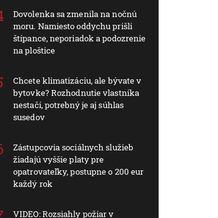
Dovolenka sa zmenila na nočnú
moru. Namiesto oddychu prišli
štípance, neporiadok a podozrenie
na ploštice
Chcete klimatizáciu, ale bývate v
bytovke? Rozhodnutie vlastníka
nestačí, potrebný je aj súhlas
susedov
Zástupcovia sociálnych služieb
žiadajú vyššie platy pre
opatrovateľky, postupne o 200 eur
každý rok
VIDEO: Rozsiahly požiar v