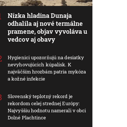
Nízka hladina Dunaja
odhalila aj nové termálne
pramene, objav vyvoláva u
vedcov aj obavy
Hygienici upozorňujú na desiatky
nevyhovujúcich kúpalísk. K
najväčším hrozbám patria mykóza
a kožné infekcie
Slovenský teplotný rekord je
rekordom celej strednej Európy:
Najvyššiu hodnotu namerali v obci
Dolné Plachtince