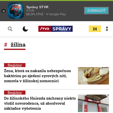
Správy STVR
ZOBRAZIŤ
STVR
BEZPLATNÉ - V Google Play
24
žilina
Regióny
Žena, ktorá sa nakazila nebezpečnou
baktériou po zjedení syrových nití,
zomrela v žilinskej nemocnici
Regióny
Do žilinského Hniezda záchrany niekto
vložil novorodenca, už absolvoval
základne vyšetrenia