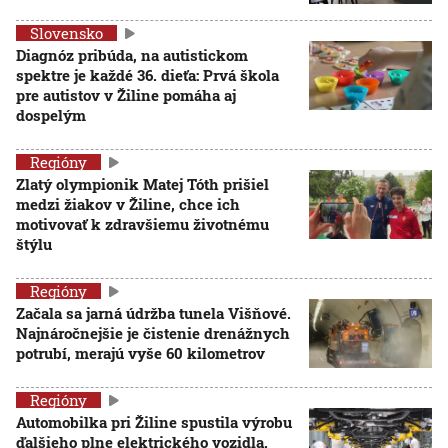
Slovensko
Diagnóz pribúda, na autistickom
spektre je každé 36. dieťa: Prvá škola
pre autistov v Žiline pomáha aj
dospelým
Regióny
Zlatý olympionik Matej Tóth prišiel
medzi žiakov v Žiline, chce ich
motivovať k zdravšiemu životnému
štýlu
Regióny
Začala sa jarná údržba tunela Višňové.
Najnáročnejšie je čistenie drenážnych
potrubí, merajú vyše 60 kilometrov
Regióny
Automobilka pri Žiline spustila výrobu
ďalšieho plne elektrického vozidla.