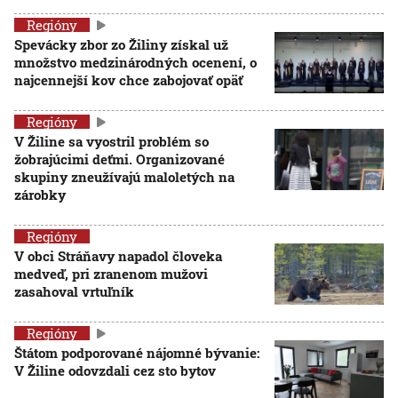
Regióny
Spevácky zbor zo Žiliny získal už
množstvo medzinárodných ocenení, o
najcennejší kov chce zabojovať opäť
Regióny
V Žiline sa vyostril problém so
žobrajúcimi deťmi. Organizované
skupiny zneužívajú maloletých na
zárobky
Regióny
V obci Stráňavy napadol človeka
medveď, pri zranenom mužovi
zasahoval vrtuľník
Regióny
Štátom podporované nájomné bývanie:
V Žiline odovzdali cez sto bytov