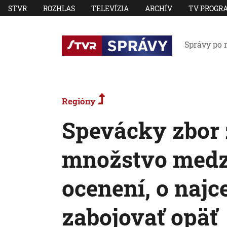
STVR
ROZHLAS
TELEVÍZIA
ARCHÍV
TV PROGR
Správy po 
Regióny
Spevácky zbor z
množstvo medz
ocenení, o najc
zabojovať opäť