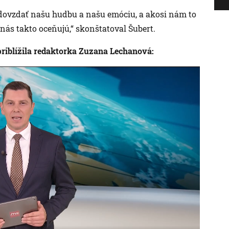
odovzdať našu hudbu a našu emóciu, a akosi nám to
o nás takto oceňujú,“ skonštatoval Šubert.
riblížila redaktorka Zuzana Lechanová: