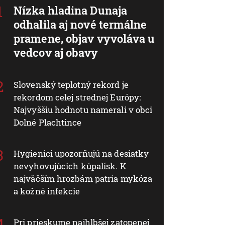
Nízka hladina Dunaja
odhalila aj nové termálne
pramene, objav vyvoláva u
vedcov aj obavy
Slovenský teplotný rekord je
rekordom celej strednej Európy:
Najvyššiu hodnotu namerali v obci
Dolné Plachtince
Hygienici upozorňujú na desiatky
nevyhovujúcich kúpalísk. K
najväčším hrozbám patria mykóza
a kožné infekcie
Pri prieskume najhlbšej zatopenej