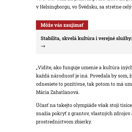
v Helsingborgu, vo Švédsku, sa stretne celý
Môže vás zaujímať
Stabilita, skvelá kultúra i verejné služb
„Vidíte, ako funguje umenie a kultúra iných
každá národnosť je iná. Povedala by som, ž
odnesiete to pozitívne, tak potom to má um
Mária Zahatlanová.
Účasť na takejto olympiáde však stojí tisíc
snažia pokryť z grantov, vlastných zdrojov
prostredníctvom zbierky.