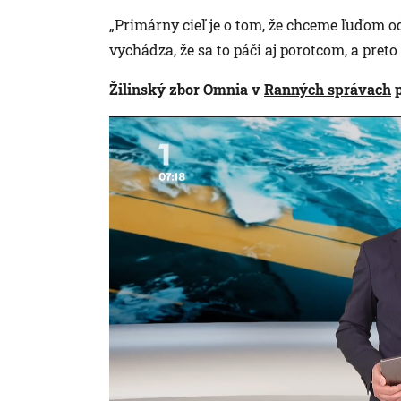
„Primárny cieľ je o tom, že chceme ľuďom 
vychádza, že sa to páči aj porotcom, a pret
Žilinský zbor Omnia v
Ranných správach
p