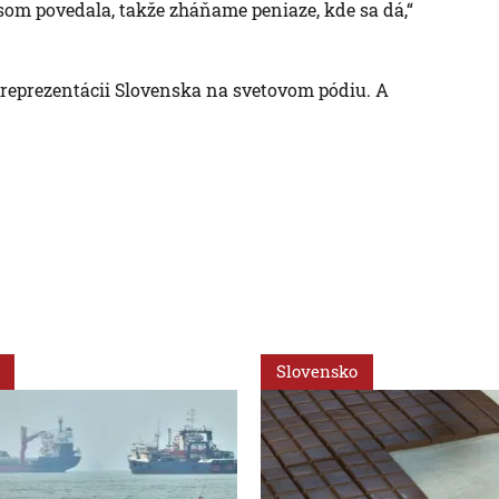
 som povedala, takže zháňame peniaze, kde sa dá,“
j reprezentácii Slovenska na svetovom pódiu. A
Slovensko