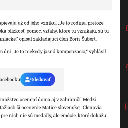
ievajú už od jeho vzniku. „Je to rodina, pretože
ská blízkosť, pomoc, vzťahy, ktoré tu vznikajú, sú tu
niácke,“ opísal zakladajúci člen Boris Šubert.
 dni. Je to niekedy jasná kompenzácia,“ vyhlásil
acebooku
Sledovať
množstvo ocenení doma aj v zahraničí. Medzi
ťažiach či ocenenie Matice slovenskej. Členovia
re nich nie sú medaily, ale emócie, ktoré dokážu