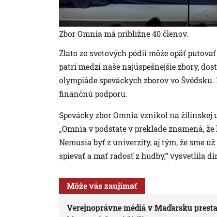
Zbor Omnia má približne 40 členov.
Zlato zo svetových pódií môže opäť putovať
patrí medzi naše najúspešnejšie zbory, dost
olympiáde speváckych zborov vo Švédsku. 
finančnú podporu.
Spevácky zbor Omnia vznikol na žilinskej 
„Omnia v podstate v preklade znamená, že k
Nemusia byť z univerzity, aj tým, že sme už 
spievať a mať radosť z hudby,“ vysvetlila 
Môže vás zaujímať
Verejnoprávne médiá v Maďarsku prestali