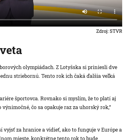
Zdroj: STVR
sveta
borových olympiádach. Z Lotyšska si priniesli dve
 jednu striebornú. Tento rok ich čaká ďalšia veľká
riére športovca. Rovnako si myslím, že to platí aj
o výnimočné, čo sa opakuje raz za uhorský rok,“
 vyjsť za hranice a vidieť, ako to funguje v Európe a
dnom mieste, konkrétne tento rok to bude