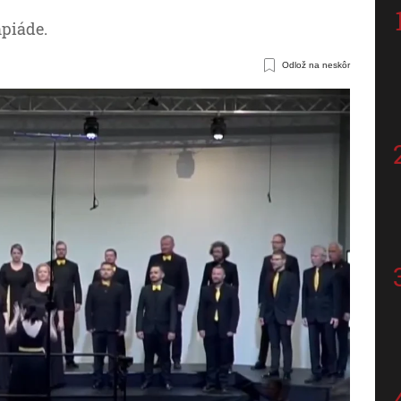
piáde.
Odlož na neskôr