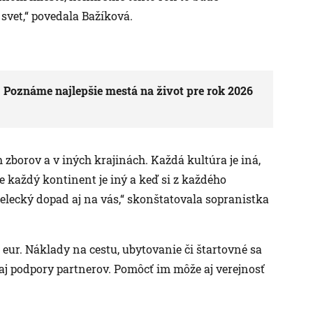
 svet,“ povedala Bažíková.
y: Poznáme najlepšie mestá na život pre rok 2026
 zborov a v iných krajinách. Každá kultúra je iná,
e každý kontinent je iný a keď si z každého
elecký dopad aj na vás,“ skonštatovala sopranistka
e eur. Náklady na cestu, ubytovanie či štartovné sa
 aj podpory partnerov. Pomôcť im môže aj verejnosť