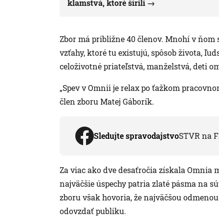
klamstvá, ktoré šírili
Zbor má približne 40 členov. Mnohí v ňom sp
vzťahy, ktoré tu existujú, spôsob života, ľud
celoživotné priateľstvá, manželstvá, deti om
„Spev v Omnii je relax po ťažkom pracovnom
člen zboru Matej Gáborík.
Sledujte spravodajstvo
STVR na F
Za viac ako dve desaťročia získala Omnia 
najväčšie úspechy patria zlaté pásma na sú
zboru však hovoria, že najväčšou odmenou p
odovzdať publiku.