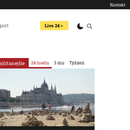
Kontakt
port
Live 24
24 hodín
3 dni
Týždeň
ajčítanejšie