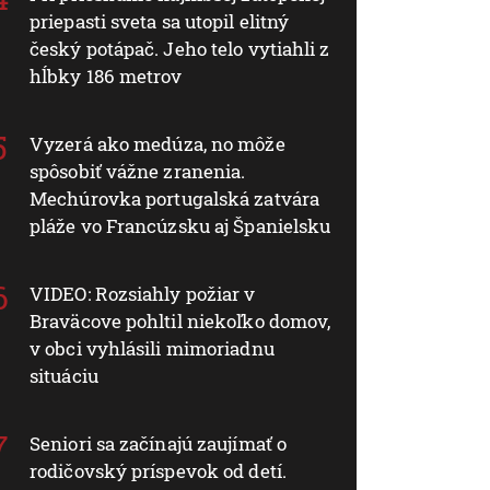
priepasti sveta sa utopil elitný
český potápač. Jeho telo vytiahli z
hĺbky 186 metrov
Vyzerá ako medúza, no môže
spôsobiť vážne zranenia.
Mechúrovka portugalská zatvára
pláže vo Francúzsku aj Španielsku
VIDEO: Rozsiahly požiar v
Braväcove pohltil niekoľko domov,
v obci vyhlásili mimoriadnu
situáciu
Seniori sa začínajú zaujímať o
rodičovský príspevok od detí.