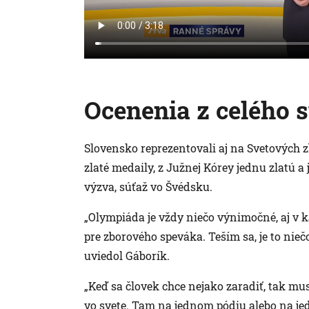
Ocenenia z celého 
Slovensko reprezentovali aj na Svetových z
zlaté medaily, z Južnej Kórey jednu zlatú a
výzva, súťaž vo Švédsku.
„Olympiáda je vždy niečo výnimočné, aj v ka
pre zborového speváka. Teším sa, je to nieč
uviedol Gáborík.
„Keď sa človek chce nejako zaradiť, tak musí
vo svete. Tam na jednom pódiu alebo na je