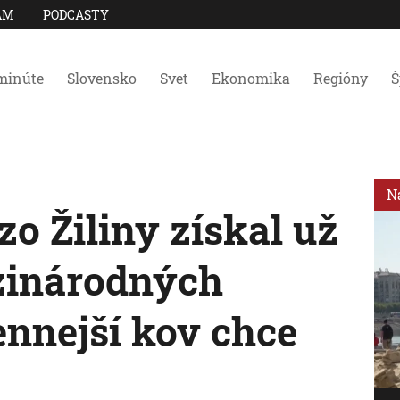
AM
PODCASTY
minúte
Slovensko
Svet
Ekonomika
Regióny
Š
N
o Žiliny získal už
inárodných
ennejší kov chce