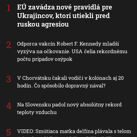
EÚ zavádza nové pravidlá pre
Ukrajincov, ktorí utiekli pred
ruskou agresiou
Odporca vakcín Robert F. Kennedy mladší
vyzýva na očkovanie. USA čelia rekordnému
počtu prípadov osýpok
V Chorvátsku čakali vodiči v kolónach aj 20
hodín. Čo spôsobilo dopravný nával?
Na Slovensku padol nový absolútny rekord
teploty vzduchu
VIDEO: Smútiaca matka delfína plávala s telom