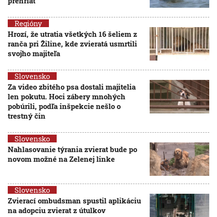
prehriať
Regióny
Hrozí, že utratia všetkých 16 šeliem z
ranča pri Žiline, kde zvieratá usmrtili
svojho majiteľa
Slovensko
Za video zbitého psa dostali majitelia
len pokutu. Hoci zábery mnohých
pobúrili, podľa inšpekcie nešlo o
trestný čin
Slovensko
Nahlasovanie týrania zvierat bude po
novom možné na Zelenej linke
Slovensko
Zvierací ombudsman spustil aplikáciu
na adopciu zvierat z útulkov