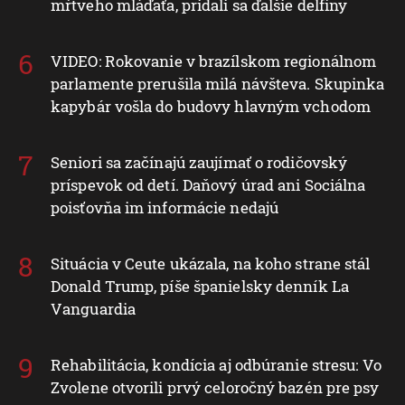
mŕtveho mláďaťa, pridali sa ďalšie delfíny
VIDEO: Rokovanie v brazílskom regionálnom
parlamente prerušila milá návšteva. Skupinka
kapybár vošla do budovy hlavným vchodom
Seniori sa začínajú zaujímať o rodičovský
príspevok od detí. Daňový úrad ani Sociálna
poisťovňa im informácie nedajú
Situácia v Ceute ukázala, na koho strane stál
Donald Trump, píše španielsky denník La
Vanguardia
Rehabilitácia, kondícia aj odbúranie stresu: Vo
Zvolene otvorili prvý celoročný bazén pre psy