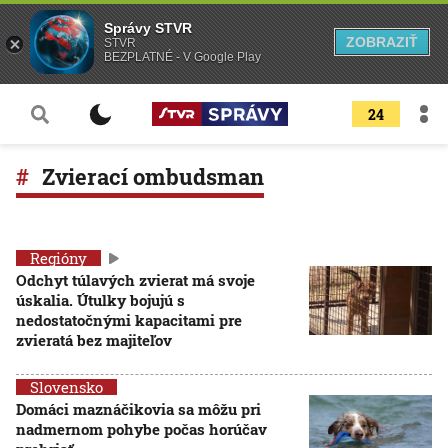
Správy STVR
ZOBRAZIŤ
STVR
BEZPLATNÉ - V Google Play
24
Zvierací ombudsman
Regióny
Odchyt túlavých zvierat má svoje
úskalia. Útulky bojujú s
nedostatočnými kapacitami pre
zvieratá bez majiteľov
Slovensko
Domáci maznáčikovia sa môžu pri
nadmernom pohybe počas horúčav