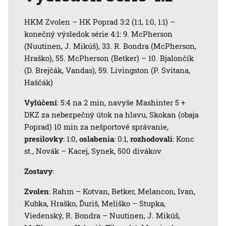
HKM Zvolen – HK Poprad 3:2 (1:1, 1:0, 1:1) –
konečný výsledok série 4:1: 9. McPherson
(Nuutinen, J. Mikúš), 33. R. Bondra (McPherson,
Hraško), 55. McPherson (Betker) – 10. Bjalončík
(D. Brejčák, Vandas), 59. Livingston (P. Svitana,
Haščák)
Vylúčení
: 5:4 na 2 min, navyše Mashinter 5 +
DKZ za nebezpečný útok na hlavu, Skokan (obaja
Poprad) 10 min za nešportové správanie,
presilovky
: 1:0,
oslabenia
: 0:1,
rozhodovali
: Konc
st., Novák – Kacej, Synek, 500 divákov
Zostavy
:
Zvolen
: Rahm – Kotvan, Betker, Melancon, Ivan,
Kubka, Hraško, Ďuriš, Meliško – Stupka,
Viedenský, R. Bondra – Nuutinen, J. Mikúš,