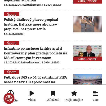
najťažším súperom
AKTUALIZOVANÉ
3. 8. 2026, 12:26:38
Aktualizované:
3. 8. 2026, 13:20:00
Šport
Poľský diaľkový plavec prepísal
históriu, Baltské more ako prvý
preplával bez prerušenia
3. 8. 2026, 11:27:40
Šport
Infantino po rastúcej kritike zrušil
kontroverzný plán predaja podielu na
MS súkromným investorom
AKTUALIZOVANÉ
1. 8. 2026, 8:18:25
Aktualizované:
1. 8. 2026, 12:48:00
Šport
Futbalové MS so 64 účastníkmi? FIFA
hľadá nezávislú spoločnosť na
posúdenie rozšírenia turnaja
31. 7. 2026, 15:02:04
Viac
Videá
Odložené
Najčítanejšie
Po minúte
Šport