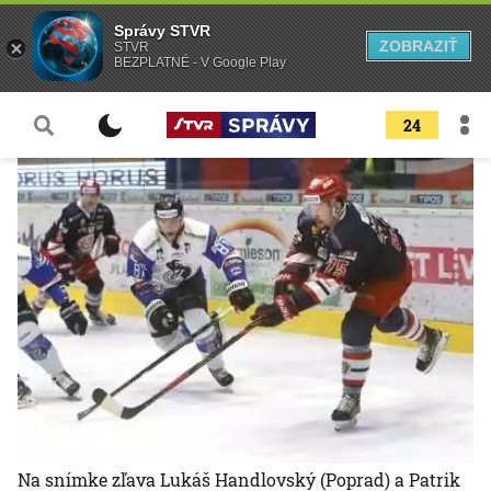
Správy STVR
ZOBRAZIŤ
STVR
BEZPLATNÉ - V Google Play
24
Na snímke zľava Lukáš Handlovský (Poprad) a Patrik