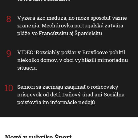
Vyzerá ako medúza, no môže spôsobiť vážne
zranenia. Mechúrovka portugalská zatvára
pláže vo Francúzsku aj Španielsku
VIDEO: Rozsiahly požiar v Braväcove pohltil
niekoľko domov, v obci vyhlásili mimoriadnu
situáciu
Seniori sa začínajú zaujímať o rodičovský
príspevok od detí. Daňový úrad ani Sociálna
poisťovňa im informácie nedajú
Nové v rubrike Šport