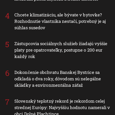
Chcete klimatizáciu, ale bývate v bytovke?
Rozhodnutie vlastníka nestačí, potrebný je aj
súhlas susedov
Zástupcovia sociálnych služieb žiadajú vyššie
platy pre opatrovateľky, postupne o 200 eur
každý rok
Dokončenie obchvatu Banskej Bystrice sa
odkladá o dva roky, dôvodom sú nelegálne
skládky a environmentálna záťaž
Slovenský teplotný rekord je rekordom celej
strednej Európy: Najvyššiu hodnotu namerali v
obci Dolné Plachtince