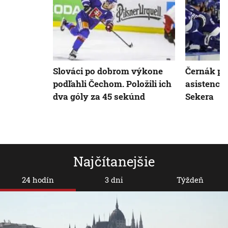
Slováci po dobrom výkone
Černák pri
podľahli Čechom. Položili ich
asistencie
dva góly za 45 sekúnd
Sekera
Najčítanejšie
24 hodín
3 dni
Týždeň