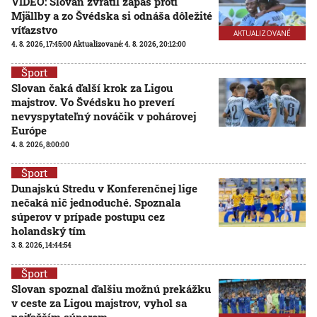
VIDEO: Slovan zvrátil zápas proti
Mjällby a zo Švédska si odnáša dôležité
víťazstvo
AKTUALIZOVANÉ
4. 8. 2026, 17:45:00
Aktualizované:
4. 8. 2026, 20:12:00
Šport
Slovan čaká ďalší krok za Ligou
majstrov. Vo Švédsku ho preverí
nevyspytateľný nováčik v pohárovej
Európe
4. 8. 2026, 8:00:00
Šport
Dunajskú Stredu v Konferenčnej lige
nečaká nič jednoduché. Spoznala
súperov v prípade postupu cez
holandský tím
3. 8. 2026, 14:44:54
Šport
Slovan spoznal ďalšiu možnú prekážku
v ceste za Ligou majstrov, vyhol sa