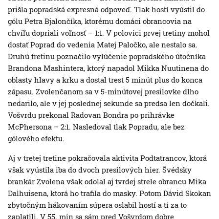
prišla popradská expresná odpoveď. Tlak hostí vyústil do
gólu Petra Bjalončíka, ktorému domáci obrancovia na
chvíľu dopriali voľnosť – 1:1. V polovici prvej tretiny mohol
dostať Poprad do vedenia Matej Paločko, ale nestalo sa.
Druhú tretinu poznačilo vylúčenie popradského útočníka
Brandona Mashintera, ktorý napadol Mikka Nuutinena do
oblasty hlavy a krku a dostal trest 5 minút plus do konca
zápasu. Zvolenčanom sa v 5-minútovej presilovke dlho
nedarilo, ale v jej poslednej sekunde sa predsa len dočkali.
Vošvrdu prekonal Radovan Bondra po prihrávke
McPhersona – 2:1. Nasledoval tlak Popradu, ale bez
gólového efektu.
Aj v tretej tretine pokračovala aktivita Podtatrancov, ktorá
však vyústila iba do dvoch presilových hier. Švédsky
brankár Zvolena však odolal aj tvrdej strele obrancu Mika
Dalhuisena, ktorá ho trafila do masky. Potom Dávid Skokan
zbytočným hákovaním súpera oslabil hostí a tí za to
zaplatili. V 55. min sa sám pred Vošvrdom dobre