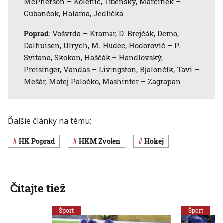
McPherson – Kolenič, Tibenský, Marcinek –
Gubančok, Halama, Jedlička
Poprad
: Vošvrda – Kramár, D. Brejčák, Demo,
Dalhuisen, Ulrych, M. Hudec, Hodorovič – P.
Svitana, Skokan, Haščák – Handlovský,
Preisinger, Vandas – Livingston, Bjalončík, Tavi –
Mešár, Matej Paločko, Mashinter – Zagrapan
Ďalšie články na tému:
HK Poprad
HKM Zvolen
Hokej
Čítajte tiež
Šport
Šport