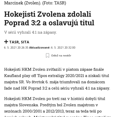
Marcinek (Zvolen).
(Foto: TASR)
Hokejisti Zvolena zdolali
Poprad 3:2 a oslavujú titul
V sérii vyhrali 4:1 na zápasy.
TASR
,
SITA
6. 5. 2021 20:26:35
Aktualizované:
6. 5. 2021 20:32:00
Odlož na neskôr
Hokejisti HKM Zvolen zvíťazili v piatom zápase finále
Kaufland play off Tipos extraligy 2020/2021 a získali titul
majstra SR. Vo štvrtok 6. mája triumfovali na domácom
ľade nad HK Poprad 3:2 a celú sériu vyhrali 4:1 na zápasy.
Hokejisti HKM Zvolen po tretí raz v histórii dobyli titul
majstra Slovenska. Predtým bol Zvolen majstrom v
sezónach 2000/2001 a 2012/2013, teraz sa teda teší po