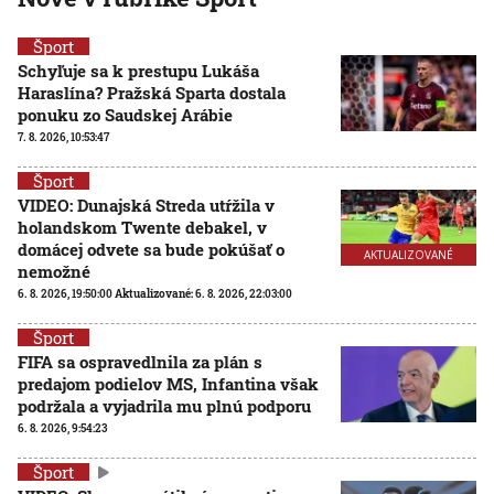
Šport
Schyľuje sa k prestupu Lukáša
Haraslína? Pražská Sparta dostala
ponuku zo Saudskej Arábie
7. 8. 2026, 10:53:47
Šport
VIDEO: Dunajská Streda utŕžila v
holandskom Twente debakel, v
domácej odvete sa bude pokúšať o
AKTUALIZOVANÉ
nemožné
6. 8. 2026, 19:50:00
Aktualizované:
6. 8. 2026, 22:03:00
Šport
FIFA sa ospravedlnila za plán s
predajom podielov MS, Infantina však
podržala a vyjadrila mu plnú podporu
6. 8. 2026, 9:54:23
Šport