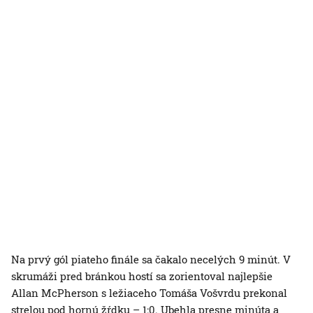
Na prvý gól piateho finále sa čakalo necelých 9 minút. V
skrumáži pred bránkou hostí sa zorientoval najlepšie
Allan McPherson s ležiaceho Tomáša Vošvrdu prekonal
strelou pod hornú žŕdku – 1:0. Ubehla presne minúta a