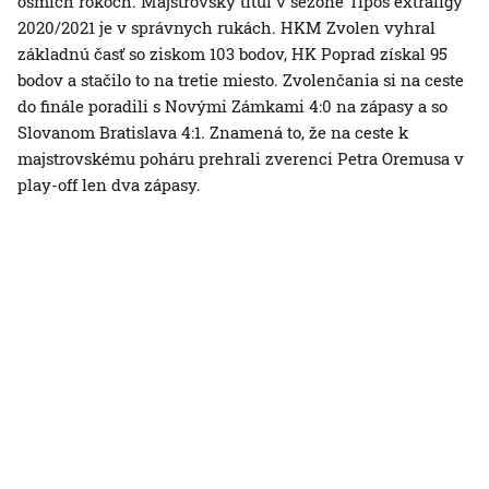
ôsmich rokoch. Majstrovský titul v sezóne Tipos extraligy
2020/2021 je v správnych rukách. HKM Zvolen vyhral
základnú časť so ziskom 103 bodov, HK Poprad získal 95
bodov a stačilo to na tretie miesto. Zvolenčania si na ceste
do finále poradili s Novými Zámkami 4:0 na zápasy a so
Slovanom Bratislava 4:1. Znamená to, že na ceste k
majstrovskému poháru prehrali zverenci Petra Oremusa v
play-off len dva zápasy.