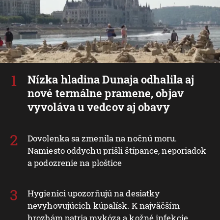
Nízka hladina Dunaja odhalila aj
nové termálne pramene, objav
vyvoláva u vedcov aj obavy
Dovolenka sa zmenila na nočnú moru.
Namiesto oddychu prišli štípance, neporiadok
a podozrenie na ploštice
Hygienici upozorňujú na desiatky
nevyhovujúcich kúpalísk. K najväčším
hrozbám patria mykóza a kožné infekcie