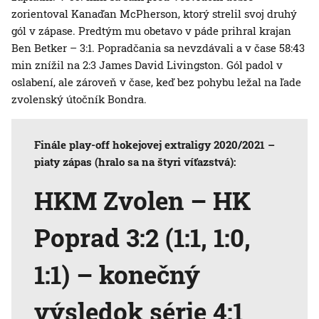
zorientoval Kanaďan McPherson, ktorý strelil svoj druhý
gól v zápase. Predtým mu obetavo v páde prihral krajan
Ben Betker – 3:1. Popradčania sa nevzdávali a v čase 58:43
min znížil na 2:3 James David Livingston. Gól padol v
oslabení, ale zároveň v čase, keď bez pohybu ležal na ľade
zvolenský útočník Bondra.
Finále play-off hokejovej extraligy 2020/2021 –
piaty zápas (hralo sa na štyri víťazstvá):
HKM Zvolen – HK
Poprad 3:2 (1:1, 1:0,
1:1) – konečný
výsledok série 4:1