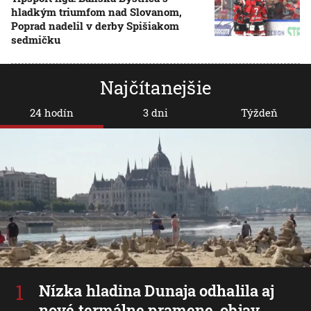
hladkým triumfom nad Slovanom,
Poprad nadelil v derby Spišiakom
sedmičku
Najčítanejšie
24 hodín
3 dni
Týždeň
Nízka hladina Dunaja odhalila aj
nové termálne pramene, objav