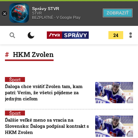
Správy STVR
ZOBRAZIŤ
STVR
BEZPLATNÉ - V Google Play
24
HKM Zvolen
Šport
Ďaloga chce vrátiť Zvolen tam, kam
patrí: Verím, že všetci pôjdeme za
jedným cieľom
Šport
Ďalšie veľké meno sa vracia na
Slovensko: Ďaloga podpísal kontrakt s
HKM Zvolen