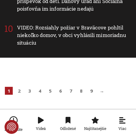
príspevok od detí. Daňový úrad ani Sociálna
poisťovňa im informácie nedajú
VIDEO: Rozsiahly požiar v Braväcove pohltil
niekoľko domov, v obci vyhlásili mimoriadnu
situáciu
1
2
3
4
5
6
7
8
9
→
Viac
Videá
Odložené
Najčítanejšie
Po minúte