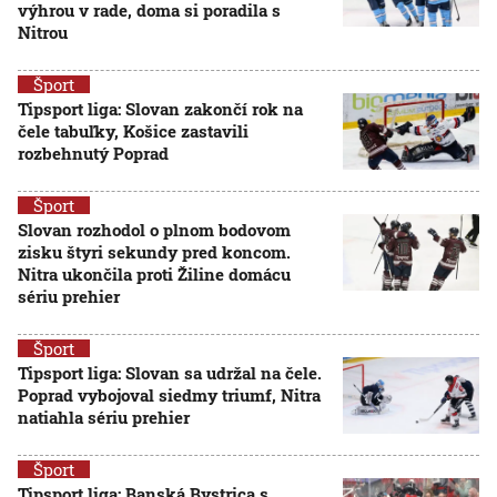
výhrou v rade, doma si poradila s
Nitrou
Šport
Tipsport liga: Slovan zakončí rok na
čele tabuľky, Košice zastavili
rozbehnutý Poprad
Šport
Slovan rozhodol o plnom bodovom
zisku štyri sekundy pred koncom.
Nitra ukončila proti Žiline domácu
sériu prehier
Šport
Tipsport liga: Slovan sa udržal na čele.
Poprad vybojoval siedmy triumf, Nitra
natiahla sériu prehier
Šport
Tipsport liga: Banská Bystrica s