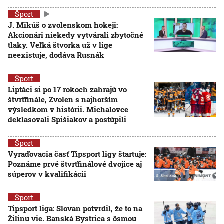
Šport
J. Mikúš o zvolenskom hokeji:
Akcionári niekedy vytvárali zbytočné
tlaky. Veľká štvorka už v lige
neexistuje, dodáva Rusnák
Šport
Liptáci si po 17 rokoch zahrajú vo
štvrťfinále, Zvolen s najhorším
výsledkom v histórii. Michalovce
deklasovali Spišiakov a postúpili
Šport
Vyraďovacia časť Tipsport ligy štartuje:
Poznáme prvé štvrťfinálové dvojice aj
súperov v kvalifikácii
Šport
Tipsport liga: Slovan potvrdil, že to na
Žilinu vie. Banská Bystrica s ôsmou