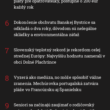
platy pre opatrovateľky, postupne o 200 eur
každý rok
Dokončenie obchvatu Banskej Bystrice sa
odkladá o dva roky, dôvodom sú nelegálne
skládky a environmentálna záťaž
Slovenský teplotný rekord je rekordom celej
strednej Európy: Najvyššiu hodnotu namerali v
obci Dolné Plachtince
Vyzerá ako medúza, no môže spôsobiť vážne
zranenia. Mechúrovka portugalská zatvára
pláže vo Francúzsku aj Španielsku
Seniori sa začínajú zaujímať o rodičovský