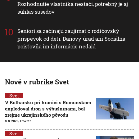
Rozhodnutie vlastníka nestačí, potrebný je aj
súhlas susedov
Seniori sa začínajú zaujímať o rodičovský
príspevok od detí. Daňový úrad ani Sociálna
poisťovňa im informácie nedajú
Nové v rubrike Svet
Svet
V Bulharsku pri hranici s Rumunskom
explodoval dron s výbušninami, bol
zrejme ukrajinského pôvodu
8. 8. 2026, 17:52:27
Svet