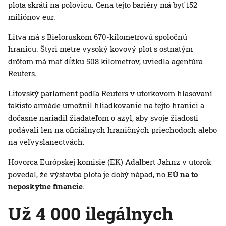
plota skráti na polovicu. Cena tejto bariéry má byť 152
miliónov eur.
Litva má s Bieloruskom 670-kilometrovú spoločnú
hranicu. Štyri metre vysoký kovový plot s ostnatým
drôtom má mať dĺžku 508 kilometrov, uviedla agentúra
Reuters.
Litovský parlament podľa Reuters v utorkovom hlasovaní
takisto armáde umožnil hliadkovanie na tejto hranici a
dočasne nariadil žiadateľom o azyl, aby svoje žiadosti
podávali len na oficiálnych hraničných priechodoch alebo
na veľvyslanectvách.
Hovorca Európskej komisie (EK) Adalbert Jahnz v utorok
povedal, že výstavba plota je dobý nápad, no
EÚ na to
neposkytne financie
.
Už 4 000 ilegálnych