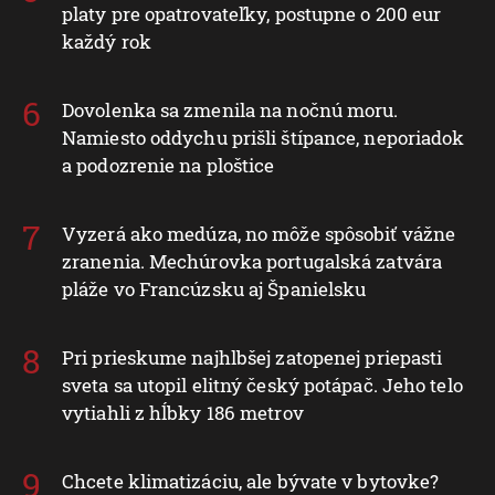
platy pre opatrovateľky, postupne o 200 eur
každý rok
Dovolenka sa zmenila na nočnú moru.
Namiesto oddychu prišli štípance, neporiadok
a podozrenie na ploštice
Vyzerá ako medúza, no môže spôsobiť vážne
zranenia. Mechúrovka portugalská zatvára
pláže vo Francúzsku aj Španielsku
Pri prieskume najhlbšej zatopenej priepasti
sveta sa utopil elitný český potápač. Jeho telo
vytiahli z hĺbky 186 metrov
Chcete klimatizáciu, ale bývate v bytovke?