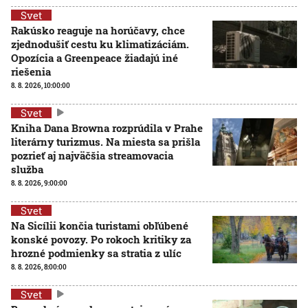
Svet
Rakúsko reaguje na horúčavy, chce
zjednodušiť cestu ku klimatizáciám.
Opozícia a Greenpeace žiadajú iné
riešenia
8. 8. 2026, 10:00:00
Svet
Kniha Dana Browna rozprúdila v Prahe
literárny turizmus. Na miesta sa prišla
pozrieť aj najväčšia streamovacia
služba
8. 8. 2026, 9:00:00
Svet
Na Sicílii končia turistami obľúbené
konské povozy. Po rokoch kritiky za
hrozné podmienky sa stratia z ulíc
8. 8. 2026, 8:00:00
Svet