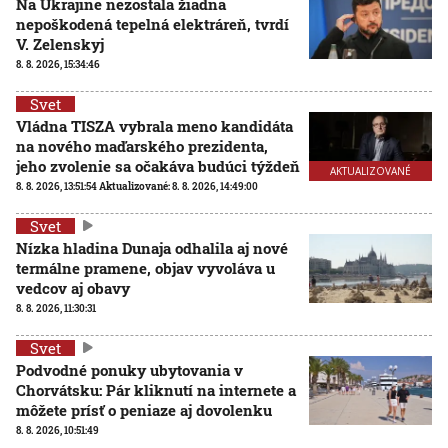
Na Ukrajine nezostala žiadna
nepoškodená tepelná elektráreň, tvrdí
V. Zelenskyj
8. 8. 2026, 15:34:46
Svet
Vládna TISZA vybrala meno kandidáta
na nového maďarského prezidenta,
jeho zvolenie sa očakáva budúci týždeň
AKTUALIZOVANÉ
8. 8. 2026, 13:51:54
Aktualizované:
8. 8. 2026, 14:49:00
Svet
Nízka hladina Dunaja odhalila aj nové
termálne pramene, objav vyvoláva u
vedcov aj obavy
8. 8. 2026, 11:30:31
Svet
Podvodné ponuky ubytovania v
Chorvátsku: Pár kliknutí na internete a
môžete prísť o peniaze aj dovolenku
8. 8. 2026, 10:51:49