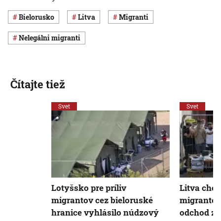
Bielorusko
Litva
migranti
nelegálni migranti
Čítajte tiež
Svet
Svet
Lotyšsko pre príliv
Litva chce
migrantov cez bieloruské
migrantom
hranice vyhlásilo núdzový
odchod z 