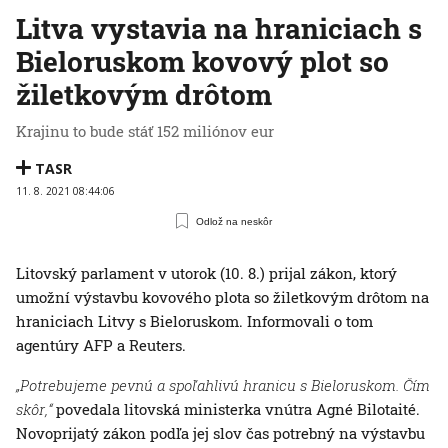
Litva vystavia na hraniciach s
Bieloruskom kovový plot so
žiletkovým drôtom
Krajinu to bude stáť 152 miliónov eur
TASR
11. 8. 2021 08:44:06
Odlož na neskôr
Litovský parlament v utorok (10. 8.) prijal zákon, ktorý
umožní výstavbu kovového plota so žiletkovým drôtom na
hraniciach Litvy s Bieloruskom. Informovali o tom
agentúry AFP a Reuters.
„Potrebujeme pevnú a spoľahlivú hranicu s Bieloruskom. Čím
skôr,“
povedala litovská ministerka vnútra Agné Bilotaité.
Novoprijatý zákon podľa jej slov čas potrebný na výstavbu