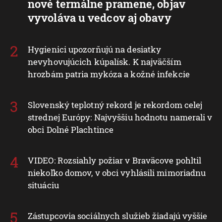
nové termálne pramene, objav
vyvoláva u vedcov aj obavy
Hygienici upozorňujú na desiatky
nevyhovujúcich kúpalísk. K najväčším
hrozbám patria mykóza a kožné infekcie
Slovenský teplotný rekord je rekordom celej
strednej Európy: Najvyššiu hodnotu namerali v
obci Dolné Plachtince
VIDEO: Rozsiahly požiar v Braväcove pohltil
niekoľko domov, v obci vyhlásili mimoriadnu
situáciu
Zástupcovia sociálnych služieb žiadajú vyššie