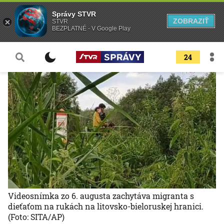
Správy STVR
ZOBRAZIŤ
STVR
BEZPLATNÉ - V Google Play
24
Videosnímka zo 6. augusta zachytáva migranta s
dieťaťom na rukách na litovsko-bieloruskej hranici.
(Foto: SITA/AP)