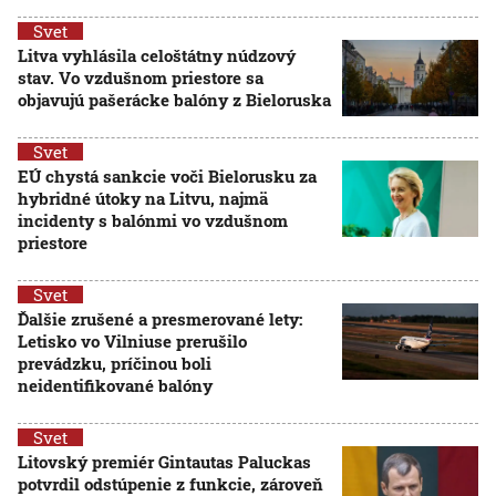
Svet
Litva vyhlásila celoštátny núdzový
stav. Vo vzdušnom priestore sa
objavujú pašerácke balóny z Bieloruska
Svet
EÚ chystá sankcie voči Bielorusku za
hybridné útoky na Litvu, najmä
incidenty s balónmi vo vzdušnom
priestore
Svet
Ďalšie zrušené a presmerované lety:
Letisko vo Vilniuse prerušilo
prevádzku, príčinou boli
neidentifikované balóny
Svet
Litovský premiér Gintautas Paluckas
potvrdil odstúpenie z funkcie, zároveň