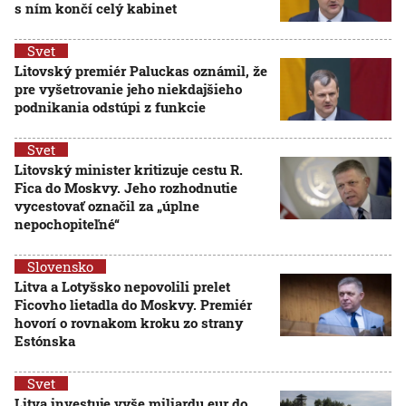
s ním končí celý kabinet
Svet
Litovský premiér Paluckas oznámil, že
pre vyšetrovanie jeho niekdajšieho
podnikania odstúpi z funkcie
Svet
Litovský minister kritizuje cestu R.
Fica do Moskvy. Jeho rozhodnutie
vycestovať označil za „úplne
nepochopiteľné“
Slovensko
Litva a Lotyšsko nepovolili prelet
Ficovho lietadla do Moskvy. Premiér
hovorí o rovnakom kroku zo strany
Estónska
Svet
Litva investuje vyše miliardu eur do