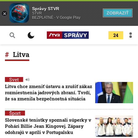
Správy STVR
ZOBRAZIŤ
STVR
BEZPLATNÉ - V Google Play
24
Litva
Svet
Litva chce zmeniť ústavu a zrušiť zákaz
rozmiestnenia jadrových zbraní. Tvrdí,
že sa zmenila bezpečnostná situácia
Šport
Slovenské tenistky spoznali súperky v
Pohári Billie Jean Kingovej. Zápasy
odohrajú v apríli v Portugalsku