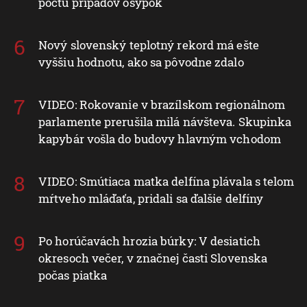
počtu prípadov osýpok
Nový slovenský teplotný rekord má ešte
vyššiu hodnotu, ako sa pôvodne zdalo
VIDEO: Rokovanie v brazílskom regionálnom
parlamente prerušila milá návšteva. Skupinka
kapybár vošla do budovy hlavným vchodom
VIDEO: Smútiaca matka delfína plávala s telom
mŕtveho mláďaťa, pridali sa ďalšie delfíny
Po horúčavách hrozia búrky: V desiatich
okresoch večer, v značnej časti Slovenska
počas piatka