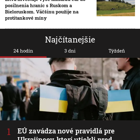
posilnenia hraníc s Ruskom a
Bieloruskom. Väčšinu použije na
protitankové míny
Najčítanejšie
24 hodín
3 dni
Týždeň
EÚ zavádza nové pravidlá pre
Ukrajincov, ktorí utiekli pred