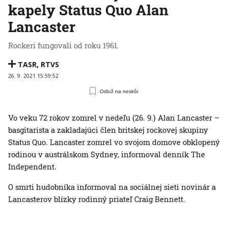
kapely Status Quo Alan
Lancaster
Rockeri fungovali od roku 1961.
TASR
,
RTVS
26. 9. 2021 15:59:52
Odlož na neskôr
Vo veku 72 rokov zomrel v nedeľu (26. 9.) Alan Lancaster –
basgitarista a zakladajúci člen britskej rockovej skupiny
Status Quo. Lancaster zomrel vo svojom domove obklopený
rodinou v austrálskom Sydney, informoval denník The
Independent.
O smrti hudobníka informoval na sociálnej sieti novinár a
Lancasterov blízky rodinný priateľ Craig Bennett.