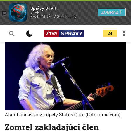
Správy STVR
ZOBRAZIŤ
STVR
BEZPLATNÉ - V Google Play
24
Alan Lancaster z kapely Status Quo.
(Foto: nme.com)
Zomrel zakladajúci člen