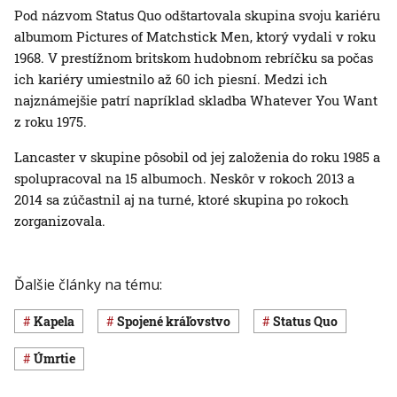
Pod názvom Status Quo odštartovala skupina svoju kariéru
albumom Pictures of Matchstick Men, ktorý vydali v roku
1968. V prestížnom britskom hudobnom rebríčku sa počas
ich kariéry umiestnilo až 60 ich piesní. Medzi ich
najznámejšie patrí napríklad skladba Whatever You Want
z roku 1975.
Lancaster v skupine pôsobil od jej založenia do roku 1985 a
spolupracoval na 15 albumoch. Neskôr v rokoch 2013 a
2014 sa zúčastnil aj na turné, ktoré skupina po rokoch
zorganizovala.
Ďalšie články na tému:
kapela
Spojené kráľovstvo
Status Quo
úmrtie