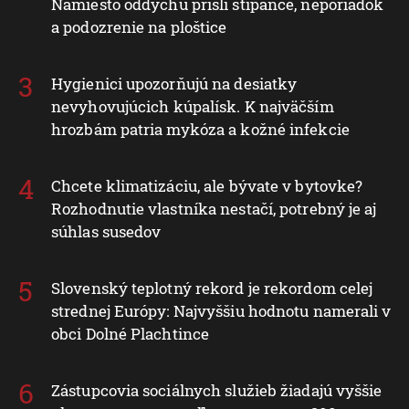
Namiesto oddychu prišli štípance, neporiadok
a podozrenie na ploštice
Hygienici upozorňujú na desiatky
nevyhovujúcich kúpalísk. K najväčším
hrozbám patria mykóza a kožné infekcie
Chcete klimatizáciu, ale bývate v bytovke?
Rozhodnutie vlastníka nestačí, potrebný je aj
súhlas susedov
Slovenský teplotný rekord je rekordom celej
strednej Európy: Najvyššiu hodnotu namerali v
obci Dolné Plachtince
Zástupcovia sociálnych služieb žiadajú vyššie