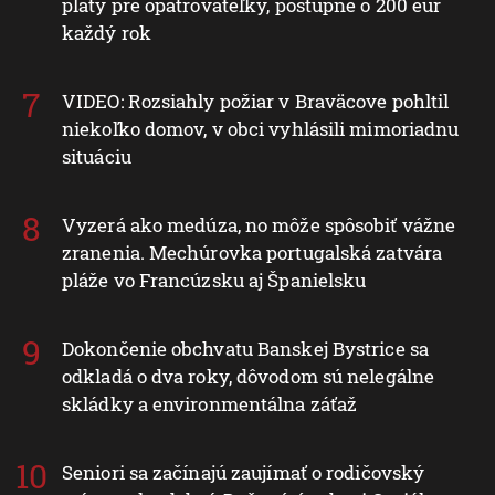
platy pre opatrovateľky, postupne o 200 eur
každý rok
VIDEO: Rozsiahly požiar v Braväcove pohltil
niekoľko domov, v obci vyhlásili mimoriadnu
situáciu
Vyzerá ako medúza, no môže spôsobiť vážne
zranenia. Mechúrovka portugalská zatvára
pláže vo Francúzsku aj Španielsku
Dokončenie obchvatu Banskej Bystrice sa
odkladá o dva roky, dôvodom sú nelegálne
skládky a environmentálna záťaž
Seniori sa začínajú zaujímať o rodičovský