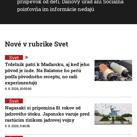
príspevok od detí. Daňový úrad ani Sociálna
poisťovňa im informácie nedajú
Nové v rubrike Svet
Svet
Trdelník patrí k Maďarsku, aj keď jeho
pôvod je inde. Na Balatone ho pečú
podľa pôvodného receptu, no radi
experimentujú
9. 8. 2026, 10:00:00
Svet
Nagasaki si pripomína 81 rokov od
jadrového útoku. Japonsko varuje pred
rastúcim rizikom jadrovej vojny
9. 8. 2026, 9:46:56