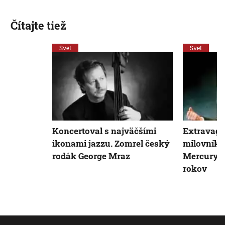
Čítajte tiež
Svet
Svet
Koncertoval s najväčšími
Extravaga
ikonami jazzu. Zomrel český
milovník ž
rodák George Mraz
Mercury b
rokov