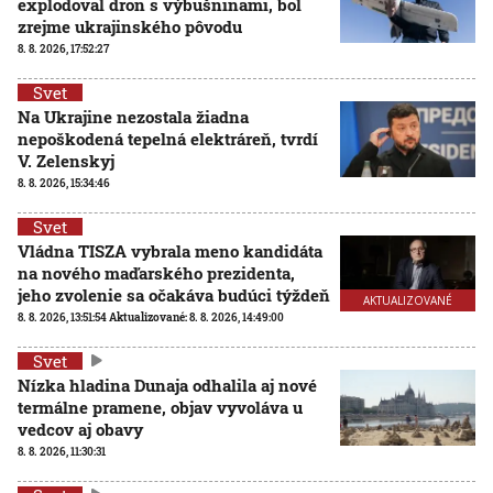
explodoval dron s výbušninami, bol
zrejme ukrajinského pôvodu
8. 8. 2026, 17:52:27
Svet
Na Ukrajine nezostala žiadna
nepoškodená tepelná elektráreň, tvrdí
V. Zelenskyj
8. 8. 2026, 15:34:46
Svet
Vládna TISZA vybrala meno kandidáta
na nového maďarského prezidenta,
jeho zvolenie sa očakáva budúci týždeň
AKTUALIZOVANÉ
8. 8. 2026, 13:51:54
Aktualizované:
8. 8. 2026, 14:49:00
Svet
Nízka hladina Dunaja odhalila aj nové
termálne pramene, objav vyvoláva u
vedcov aj obavy
8. 8. 2026, 11:30:31