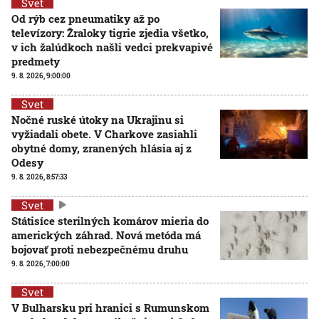
Svet
Od rýb cez pneumatiky až po
televízory: Žraloky tigrie zjedia všetko,
v ich žalúdkoch našli vedci prekvapivé
predmety
9. 8. 2026, 9:00:00
Svet
Nočné ruské útoky na Ukrajinu si
vyžiadali obete. V Charkove zasiahli
obytné domy, zranených hlásia aj z
Odesy
9. 8. 2026, 8:57:33
Svet
Státisíce sterilných komárov mieria do
amerických záhrad. Nová metóda má
bojovať proti nebezpečnému druhu
9. 8. 2026, 7:00:00
Svet
V Bulharsku pri hranici s Rumunskom