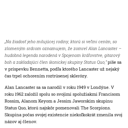
„Na žiadosť jeho milujúcej rodiny, ktorú si veľmi cením, so
zlomeným srdcom oznamujem, že zomrel Alan Lancaster –
hudobná legenda narodená v Spojenom kráľovstve, gitarový
boh a zakladajúci člen ikonickej skupiny Status Quo,“
píše sa
v príspevku Bennetta, podľa ktorého Lancaster už nejaký
čas trpel ochorením roztrúsenej sklerózy.
Alan Lancaster sa sa narodil v roku 1949 v Londýne. V
roku 1962 založil spolu so svojimi spolužiakmi Francisom
Rossim, Alanom Keyom a Jessim Jaworskim skupinu
Status Quo, ktorú najskôr pomenovali The Scorpions.
Skupina počas svojej existencie niekoľkokrát zmenila svoj
názov aj členov.