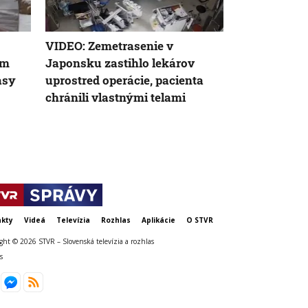
VIDEO: Zemetrasenie v
Nemecký kan
om
Japonsku zastihlo lekárov
silnejúcej kr
asy
uprostred operácie, pacienta
neschopnosť
chránili vlastnými telami
udržanie jed
kty
Videá
Televízia
Rozhlas
Aplikácie
O STVR
ght © 2026 STVR – Slovenská televízia a rozhlas
s