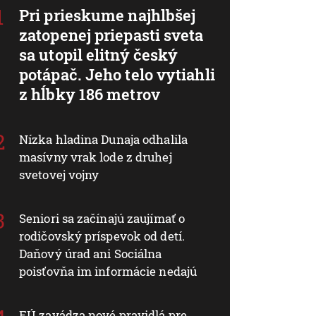
Pri prieskume najhlbšej
zatopenej priepasti sveta
sa utopil elitný český
potápač. Jeho telo vytiahli
z hĺbky 186 metrov
Nízka hladina Dunaja odhalila
masívny vrak lode z druhej
svetovej vojny
Seniori sa začínajú zaujímať o
rodičovský príspevok od detí.
Daňový úrad ani Sociálna
poisťovňa im informácie nedajú
EÚ zavádza nové pravidlá pre