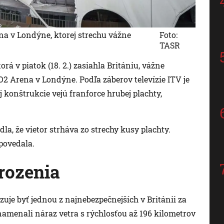
a v Londýne, ktorej strechu vážne
Foto:
TASR
rá v piatok (18. 2.) zasiahla Britániu, vážne
O2 Arena v Londýne. Podľa záberov televízie ITV je
j konštrukcie vejú franforce hrubej plachty,
dla, že vietor strháva zo strechy kusy plachty.
povedala.
rozenia
uje byť jednou z najnebezpečnejších v Británii za
namenali náraz vetra s rýchlosťou až 196 kilometrov