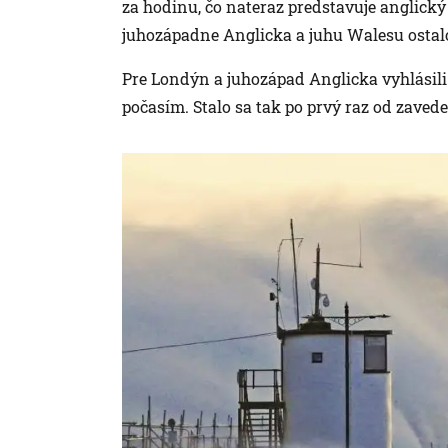
za hodinu, čo nateraz predstavuje anglický
juhozápadne Anglicka a juhu Walesu ostalo
Pre Londýn a juhozápad Anglicka vyhlásili 
počasím. Stalo sa tak po prvý raz od zaved