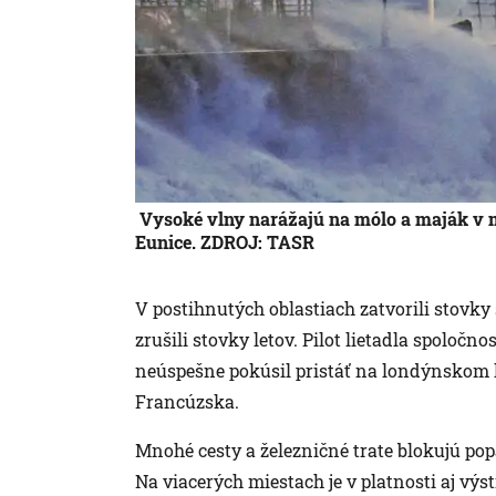
Vysoké vlny narážajú na mólo a maják v m
Eunice. ZDROJ: TASR
V postihnutých oblastiach zatvorili stovky
zrušili stovky letov. Pilot lietadla spoloč
neúspešne pokúsil pristáť na londýnskom l
Francúzska.
Mnohé cesty a železničné trate blokujú po
Na viacerých miestach je v platnosti aj výs