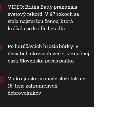
VIDEO: Britka Betty prekonala
svetový rekord. V 97 rokoch sa
stala najstaršou ženou, ktorá
kráčala po krídle lietadla
Po horúčavách hrozia búrky: V
desiatich okresoch večer, v značnej
časti Slovenska počas piatka
V ukrajinskej armáde slúži takmer
16-tisíc zahraničných
dobrovoľníkov