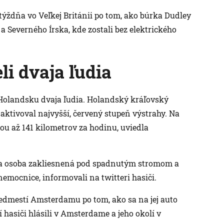
 týždňa vo Veľkej Británii po tom, ako búrka Dudley
a Severného Írska, kde zostali bez elektrického
i dvaja ľudia
v Holandsku dvaja ľudia. Holandský kráľovský
aktivoval najvyšší, červený stupeň výstrahy. Na
ou až 141 kilometrov za hodinu, uviedla
a osoba zakliesnená pod spadnutým stromom a
 nemocnice, informovali na twitteri hasiči.
edmestí Amsterdamu po tom, ako sa na jej auto
hasiči hlásili v Amsterdame a jeho okolí v