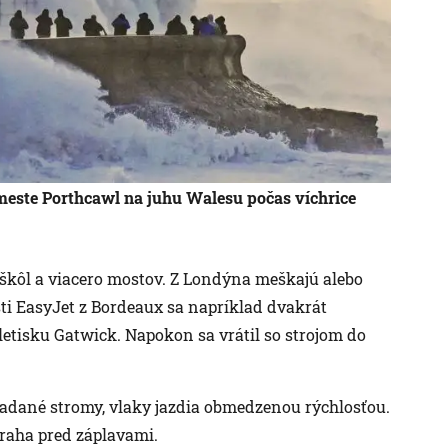
este Porthcawl na juhu Walesu počas víchrice
 škôl a viacero mostov. Z Londýna meškajú alebo
nosti EasyJet z Bordeaux sa napríklad dvakrát
etisku Gatwick. Napokon sa vrátil so strojom do
padané stromy, vlaky jazdia obmedzenou rýchlosťou.
traha pred záplavami.