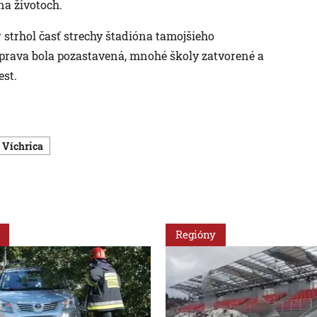
na životoch.
 strhol časť strechy štadióna tamojšieho
oprava bola pozastavená, mnohé školy zatvorené a
est.
víchrica
Regióny