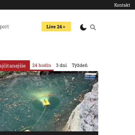
Kontakt
port
Live 24
24 hodín
3 dni
Týždeň
ajčítanejšie