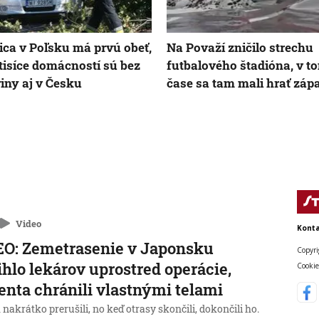
ica v Poľsku má prvú obeť,
Na Považí zničilo strechu
tisíce domácností sú bez
futbalového štadióna, v t
riny aj v Česku
čase sa tam mali hrať záp
Video
Konta
O: Zemetrasenie v Japonsku
Copyri
ihlo lekárov uprostred operácie,
Cookie
enta chránili vlastnými telami
nakrátko prerušili, no keď otrasy skončili, dokončili ho.