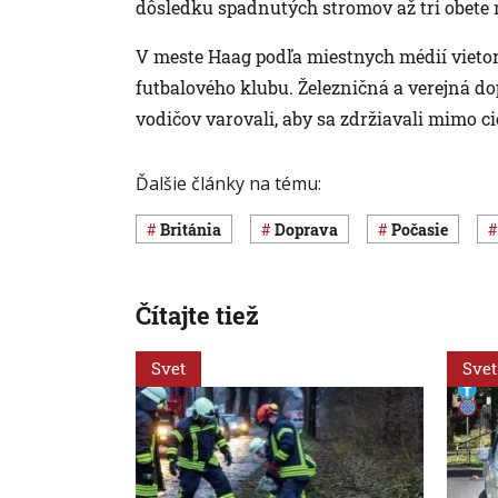
dôsledku spadnutých stromov až tri obete 
V meste Haag podľa miestnych médií vietor
futbalového klubu. Železničná a verejná d
vodičov varovali, aby sa zdržiavali mimo ci
Ďalšie články na tému:
Británia
Doprava
Počasie
Čítajte tiež
Svet
Svet