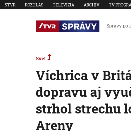
STVR
ROZHLAS
TELEVÍZIA
ARCHÍV
TV PROGR
Správy po 
Svet
Víchrica v Brit
dopravu aj vyu
strhol strechu 
Areny