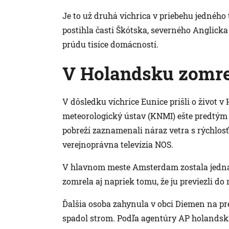
Je to už druhá víchrica v priebehu jedného
postihla časti Škótska, severného Anglicka 
prúdu tisíce domácností.
V Holandsku zomrel
V dôsledku víchrice Eunice prišli o život 
meteorologický ústav (KNMI) ešte predtým 
pobreží zaznamenali náraz vetra s rýchlosť
verejnoprávna televízia NOS.
V hlavnom meste Amsterdam zostala jedn
zomrela aj napriek tomu, že ju previezli do
Ďalšia osoba zahynula v obci Diemen na pr
spadol strom. Podľa agentúry AP holandskí 