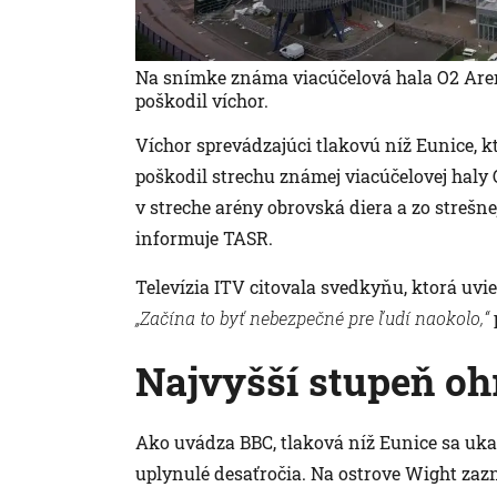
Na snímke známa viacúčelová hala O2 Aren
poškodil víchor.
Víchor sprevádzajúci tlakovú níž Eunice, kto
poškodil strechu známej viacúčelovej haly 
v streche arény obrovská diera a zo strešne
informuje TASR.
Televízia ITV citovala svedkyňu, ktorá uvie
„Začína to byť nebezpečné pre ľudí naokolo,“
Najvyšší stupeň oh
Ako uvádza BBC, tlaková níž Eunice sa ukaz
uplynulé desaťročia. Na ostrove Wight zaz