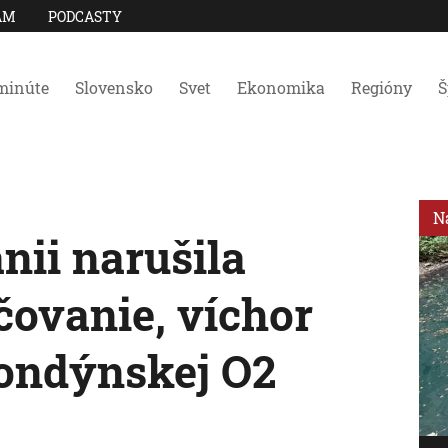
AM
PODCASTY
minúte
Slovensko
Svet
Ekonomika
Regióny
Š
N
ánii narušila
čovanie, víchor
londýnskej O2