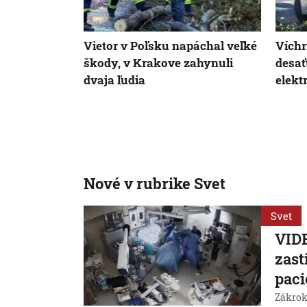
Vietor v Poľsku napáchal veľké
Víchr
škody, v Krakove zahynuli
desať
dvaja ľudia
elekt
Nové v rubrike Svet
Svet
VIDE
zast
paci
Zákrok 