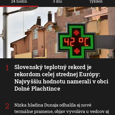
24 hodín
3 dni
Týždeň
Slovenský teplotný rekord je
rekordom celej strednej Európy:
Najvyššiu hodnotu namerali v obci
Dolné Plachtince
Nízka hladina Dunaja odhalila aj nové
termálne pramene, objav vyvoláva u vedcov aj