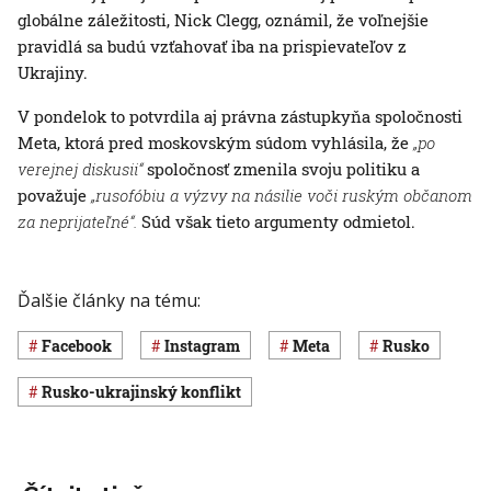
globálne záležitosti, Nick Clegg, oznámil, že voľnejšie
pravidlá sa budú vzťahovať iba na prispievateľov z
Ukrajiny.
V pondelok to potvrdila aj právna zástupkyňa spoločnosti
Meta, ktorá pred moskovským súdom vyhlásila, že
„po
verejnej diskusii“
spoločnosť zmenila svoju politiku a
považuje
„rusofóbiu a výzvy na násilie voči ruským občanom
za neprijateľné“.
Súd však tieto argumenty odmietol.
Ďalšie články na tému:
Facebook
Instagram
Meta
Rusko
rusko-ukrajinský konflikt