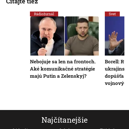
Čítajte tiež
Rádiožurnál
Svet
Nebojuje sa len na frontoch.
Borell: Ru
Aké komunikačné stratégie
ukrajinsk
majú Putin a Zelenskyj?
dopúšťa 
vojnových
Najčítanejšie