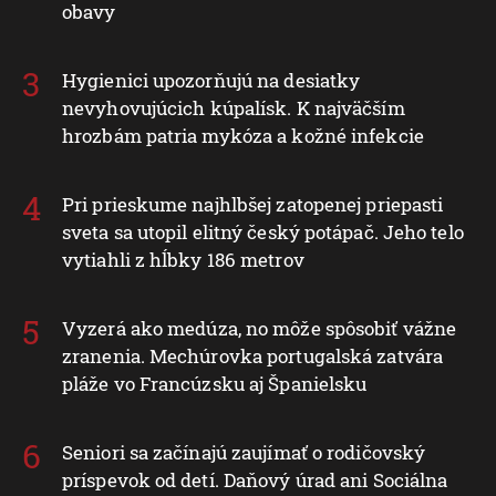
obavy
Hygienici upozorňujú na desiatky
nevyhovujúcich kúpalísk. K najväčším
hrozbám patria mykóza a kožné infekcie
Pri prieskume najhlbšej zatopenej priepasti
sveta sa utopil elitný český potápač. Jeho telo
vytiahli z hĺbky 186 metrov
Vyzerá ako medúza, no môže spôsobiť vážne
zranenia. Mechúrovka portugalská zatvára
pláže vo Francúzsku aj Španielsku
Seniori sa začínajú zaujímať o rodičovský
príspevok od detí. Daňový úrad ani Sociálna