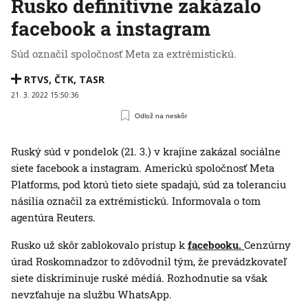
Rusko definitívne zakázalo
facebook a instagram
Súd označil spoločnosť Meta za extrémistickú.
RTVS
,
ČTK
,
TASR
21. 3. 2022 15:50:36
Odlož na neskôr
Ruský súd v pondelok (21. 3.) v krajine zakázal sociálne
siete facebook a instagram. Americkú spoločnosť Meta
Platforms, pod ktorú tieto siete spadajú, súd za toleranciu
násilia označil za extrémistickú. Informovala o tom
agentúra Reuters.
Rusko už skôr zablokovalo prístup k
facebooku.
Cenzúrny
úrad Roskomnadzor to zdôvodnil tým, že prevádzkovateľ
siete diskriminuje ruské médiá. Rozhodnutie sa však
nevzťahuje na službu WhatsApp.