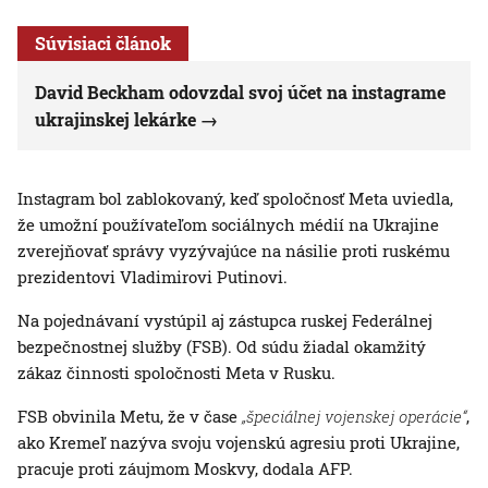
Súvisiaci článok
David Beckham odovzdal svoj účet na instagrame
ukrajinskej lekárke
Instagram bol zablokovaný, keď spoločnosť Meta uviedla,
že umožní používateľom sociálnych médií na Ukrajine
zverejňovať správy vyzývajúce na násilie proti ruskému
prezidentovi Vladimirovi Putinovi.
Na pojednávaní vystúpil aj zástupca ruskej Federálnej
bezpečnostnej služby (FSB). Od súdu žiadal okamžitý
zákaz činnosti spoločnosti Meta v Rusku.
FSB obvinila Metu, že v čase
„špeciálnej vojenskej operácie“
,
ako Kremeľ nazýva svoju vojenskú agresiu proti Ukrajine,
pracuje proti záujmom Moskvy, dodala AFP.