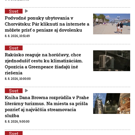
Svet
Podvodné ponuky ubytovania v
Chorvátsku: Pár kliknutí na internete a
môžete prísť o peniaze aj dovolenku
8. 8. 2026, 10:51:49
Svet
Rakúsko reaguje na horúčavy, chce
zjednodušiť cestu ku klimatizáciám.
Opozícia a Greenpeace žiadajú iné
riešenia
8. 8. 2026, 10:00:00
Svet
Kniha Dana Browna rozprúdila v Prahe
literárny turizmus. Na miesta sa prišla
pozrieť aj najväčšia streamovacia
služba
8. 8. 2026, 9:00:00
Svet