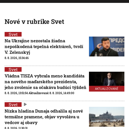
Nové v rubrike Svet
Svet
Na Ukrajine nezostala žiadna
nepoškodená tepelná elektráreň, tvrdí
V. Zelenskyj
8. 8. 2026, 15:34:46
Svet
Vládna TISZA vybrala meno kandidáta
na nového maďarského prezidenta,
jeho zvolenie sa očakáva budúci týždeň
AKTUALIZOVANÉ
8. 8. 2026, 13:51:54
Aktualizované:
8. 8. 2026, 14:49:00
Svet
Nízka hladina Dunaja odhalila aj nové
termálne pramene, objav vyvoláva u
vedcov aj obavy
8. 8. 2026, 11:30:31