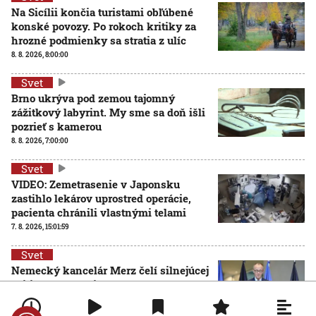
Na Sicílii končia turistami obľúbené
konské povozy. Po rokoch kritiky za
hrozné podmienky sa stratia z ulíc
8. 8. 2026, 8:00:00
Svet
Brno ukrýva pod zemou tajomný
zážitkový labyrint. My sme sa doň išli
pozrieť s kamerou
8. 8. 2026, 7:00:00
Svet
VIDEO: Zemetrasenie v Japonsku
zastihlo lekárov uprostred operácie,
pacienta chránili vlastnými telami
7. 8. 2026, 15:01:59
Svet
Nemecký kancelár Merz čelí silnejúcej
kritike pre štátnickú neschopnosť.
Jeho dôvera v udržanie jednotnosti
klesá