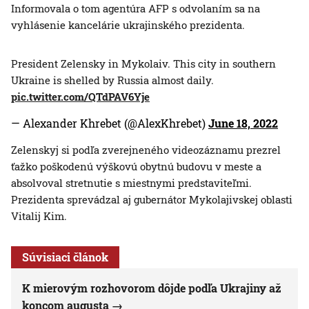
Informovala o tom agentúra AFP s odvolaním sa na
vyhlásenie kancelárie ukrajinského prezidenta.
President Zelensky in Mykolaiv. This city in southern
Ukraine is shelled by Russia almost daily.
pic.twitter.com/QTdPAV6Yje
— Alexander Khrebet (@AlexKhrebet)
June 18, 2022
Zelenskyj si podľa zverejneného videozáznamu prezrel
ťažko poškodenú výškovú obytnú budovu v meste a
absolvoval stretnutie s miestnymi predstaviteľmi.
Prezidenta sprevádzal aj gubernátor Mykolajivskej oblasti
Vitalij Kim.
Súvisiaci článok
K mierovým rozhovorom dôjde podľa Ukrajiny až
koncom augusta