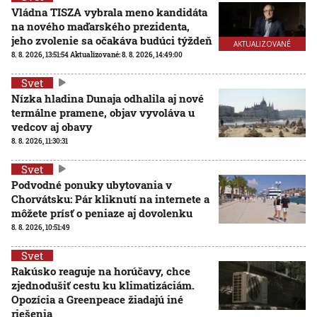
Vládna TISZA vybrala meno kandidáta
na nového maďarského prezidenta,
jeho zvolenie sa očakáva budúci týždeň
AKTUALIZOVANÉ
8. 8. 2026, 13:51:54
Aktualizované:
8. 8. 2026, 14:49:00
Svet
Nízka hladina Dunaja odhalila aj nové
termálne pramene, objav vyvoláva u
vedcov aj obavy
8. 8. 2026, 11:30:31
Svet
Podvodné ponuky ubytovania v
Chorvátsku: Pár kliknutí na internete a
môžete prísť o peniaze aj dovolenku
8. 8. 2026, 10:51:49
Svet
Rakúsko reaguje na horúčavy, chce
zjednodušiť cestu ku klimatizáciám.
Opozícia a Greenpeace žiadajú iné
riešenia