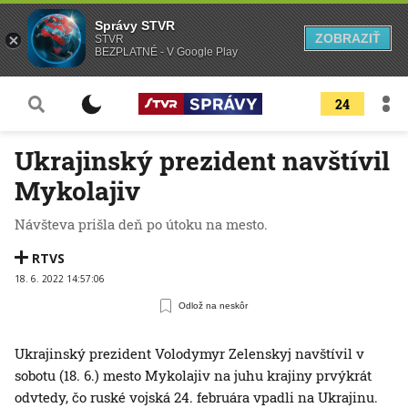
Správy STVR
ZOBRAZIŤ
STVR
BEZPLATNÉ - V Google Play
24
Ukrajinský prezident navštívil
Mykolajiv
Návšteva prišla deň po útoku na mesto.
RTVS
18. 6. 2022 14:57:06
Odlož na neskôr
Ukrajinský prezident Volodymyr Zelenskyj navštívil v
sobotu (18. 6.) mesto Mykolajiv na juhu krajiny prvýkrát
odvtedy, čo ruské vojská 24. februára vpadli na Ukrajinu.