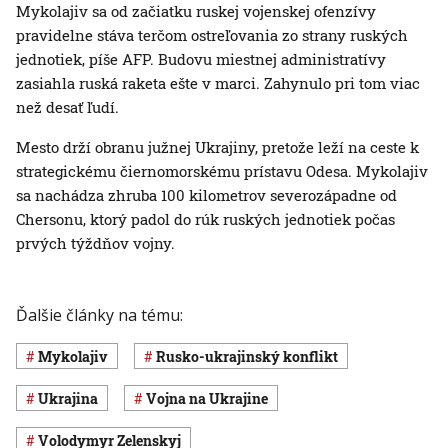
Mykolajiv sa od začiatku ruskej vojenskej ofenzívy
pravidelne stáva terčom ostreľovania zo strany ruských
jednotiek, píše AFP. Budovu miestnej administratívy
zasiahla ruská raketa ešte v marci. Zahynulo pri tom viac
než desať ľudí.
Mesto drží obranu južnej Ukrajiny, pretože leží na ceste k
strategickému čiernomorskému prístavu Odesa. Mykolajiv
sa nachádza zhruba 100 kilometrov severozápadne od
Chersonu, ktorý padol do rúk ruských jednotiek počas
prvých týždňov vojny.
Ďalšie články na tému:
Mykolajiv
rusko-ukrajinský konflikt
Ukrajina
vojna na Ukrajine
Volodymyr Zelenskyj