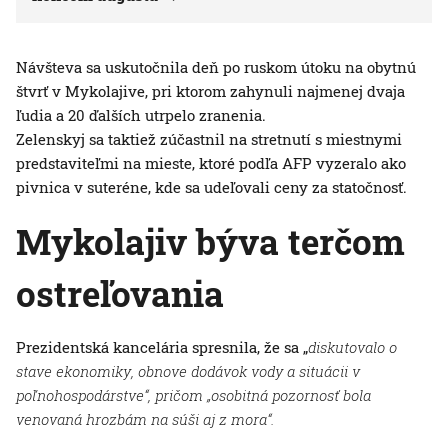
Návšteva sa uskutočnila deň po ruskom útoku na obytnú
štvrť v Mykolajive, pri ktorom zahynuli najmenej dvaja
ľudia a 20 ďalších utrpelo zranenia.
Zelenskyj sa taktiež zúčastnil na stretnutí s miestnymi
predstaviteľmi na mieste, ktoré podľa AFP vyzeralo ako
pivnica v suteréne, kde sa udeľovali ceny za statočnosť.
Mykolajiv býva terčom
ostreľovania
Prezidentská kancelária spresnila, že sa „
diskutovalo o
stave ekonomiky, obnove dodávok vody a situácii v
poľnohospodárstve“, pričom „osobitná pozornosť bola
venovaná hrozbám na súši aj z mora“.