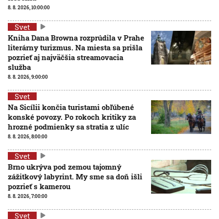
8. 8. 2026, 10:00:00
Svet
Kniha Dana Browna rozprúdila v Prahe
literárny turizmus. Na miesta sa prišla
pozrieť aj najväčšia streamovacia
služba
8. 8. 2026, 9:00:00
Svet
Na Sicílii končia turistami obľúbené
konské povozy. Po rokoch kritiky za
hrozné podmienky sa stratia z ulíc
8. 8. 2026, 8:00:00
Svet
Brno ukrýva pod zemou tajomný
zážitkový labyrint. My sme sa doň išli
pozrieť s kamerou
8. 8. 2026, 7:00:00
Svet