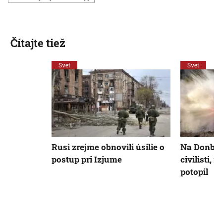
Čítajte tiež
Svet
Svet
Rusi zrejme obnovili úsilie o
Na Donbas
postup pri Izjume
civilisti,
potopil