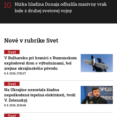
Nízka hladina Dunaja odhalila masívny vrak
lode z druhej svetovej vojny
Nové v rubrike Svet
Svet
V Bulharsku pri hranici s Rumunskom
explodoval dron s výbušninami, bol
zrejme ukrajinského pôvodu
8. 8. 2026, 17:52:27
Svet
Na Ukrajine nezostala žiadna
nepoškodená tepelná elektráreň, tvrdí
V. Zelenskyj
8. 8. 2026, 15:34:46
Svet