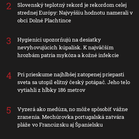
Slovenský teplotný rekord je rekordom celej
strednej Európy: Najvyššiu hodnotu namerali v
obci Dolné Plachtince
Hygienici upozorňujú na desiatky
nevyhovujúcich kúpalísk. K najväčším
hrozbám patria mykóza a kožné infekcie
Pri prieskume najhlbšej zatopenej priepasti
sveta sa utopil elitný český potápač. Jeho telo
vytiahli z hĺbky 186 metrov
Vyzerá ako medúza, no môže spôsobiť vážne
zranenia. Mechúrovka portugalská zatvára
pláže vo Francúzsku aj Španielsku