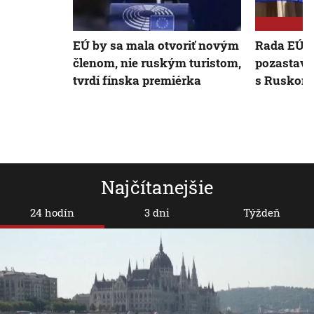
EÚ by sa mala otvoriť novým
Rada EÚ s
členom, nie ruským turistom,
pozastave
tvrdí fínska premiérka
s Ruskom
Najčítanejšie
24 hodín
3 dni
Týždeň