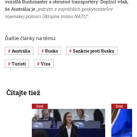
vozidlá Bushmaster a obrnené transportéry. Doplnil však,
že Austrália je
„jedným z najväčších poskytovateľov
vojenskej pomoci Ukrajine mimo NATO“
.
Ďalšie články na tému:
Austrália
Rusko
sankcie proti Rusku
turisti
víza
Čítajte tiež
Svet
Svet