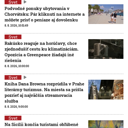
Svet
Podvodné ponuky ubytovania v
Chorvátsku: Pár kliknutí na internete a
môžete prísť o peniaze aj dovolenku
8. 8. 2026, 10:51:49
Svet
Rakúsko reaguje na horúčavy, chce
zjednodušiť cestu ku klimatizáciám.
Opozícia a Greenpeace žiadajú iné
riešenia
8. 8. 2026, 10:00:00
Svet
Kniha Dana Browna rozprúdila v Prahe
literárny turizmus. Na miesta sa prišla
pozrieť aj najväčšia streamovacia
služba
8. 8. 2026, 9:00:00
Svet
Na Sicílii končia turistami obľúbené