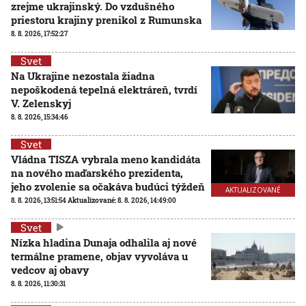
zrejme ukrajinský. Do vzdušného
priestoru krajiny prenikol z Rumunska
8. 8. 2026, 17:52:27
Svet
Na Ukrajine nezostala žiadna
nepoškodená tepelná elektráreň, tvrdí
V. Zelenskyj
8. 8. 2026, 15:34:46
Svet
Vládna TISZA vybrala meno kandidáta
na nového maďarského prezidenta,
jeho zvolenie sa očakáva budúci týždeň
AKTUALIZOVANÉ
8. 8. 2026, 13:51:54
Aktualizované:
8. 8. 2026, 14:49:00
Svet
Nízka hladina Dunaja odhalila aj nové
termálne pramene, objav vyvoláva u
vedcov aj obavy
8. 8. 2026, 11:30:31