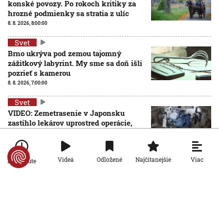
konské povozy. Po rokoch kritiky za
hrozné podmienky sa stratia z ulíc
8. 8. 2026, 8:00:00
Svet
Brno ukrýva pod zemou tajomný
zážitkový labyrint. My sme sa doň išli
pozrieť s kamerou
8. 8. 2026, 7:00:00
Svet
VIDEO: Zemetrasenie v Japonsku
zastihlo lekárov uprostred operácie,
pacienta chránili vlastnými telami
7. 8. 2026, 15:01:59
Viac
Videá
Odložené
Najčítanejšie
Po minúte
Svet
Nemecký kancelár Merz čelí silnejúcej kritike pre
štátnickú neschopnosť. Jeho dôvera v udržanie
jednotnosti klesá
7. 8. 2026, 14:44:23