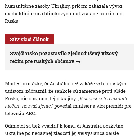
humanitárne zásoby Ukrajiny, pričom zakázala vývoz
oxidu hlinitého a hliníkových rúd vrátane bauxitu do
Ruska.
Súvisiaci článok
Švajčiarsko pozastavilo zjednodušený vízový
režim pre ruských občanov
Marles po otázke, či Austrália tiež zakáže vstup ruským
turistom, zdôraznil, že sankcie sú zamerané proti vláde
Ruska, nie občanom tejto krajiny.
„V súčasnosti o takomto
niečom neuvažujeme,“
povedal minister a vicepremiér pre
televíziu ABC.
Odmietol sa tiež vyjadriť k tomu, či Austrália poskytne
Ukrajine po nedávnej žiadosti jej veľvyslanca ďalšie