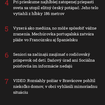
Pri prieskume najhlbšej zatopenej priepasti
sveta sa utopil elitný český potápač. Jeho telo
vytiahli z hĺbky 186 metrov
Vyzerá ako medúza, no môže spôsobiť vážne
zranenia. Mechúrovka portugalská zatvára
pláže vo Francúzsku aj Španielsku
Seniori sa začínajú zaujímať o rodičovský
príspevok od detí. Daňový úrad ani Sociálna
poisťovňa im informácie nedajú
VIDEO: Rozsiahly požiar v Braväcove pohltil
niekoľko domov, v obci vyhlásili mimoriadnu
situáciu