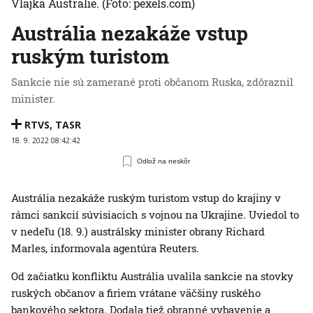
Vlajka Austrálie.
(Foto: pexels.com)
Austrália nezakáže vstup
ruským turistom
Sankcie nie sú zamerané proti občanom Ruska, zdôraznil
minister.
RTVS
,
TASR
18. 9. 2022 08:42:42
Odlož na neskôr
Austrália nezakáže ruským turistom vstup do krajiny v
rámci sankcií súvisiacich s vojnou na Ukrajine. Uviedol to
v nedeľu (18. 9.) austrálsky minister obrany Richard
Marles, informovala agentúra Reuters.
Od začiatku konfliktu Austrália uvalila sankcie na stovky
ruských občanov a firiem vrátane väčšiny ruského
bankového sektora. Dodala tiež obranné vybavenie a