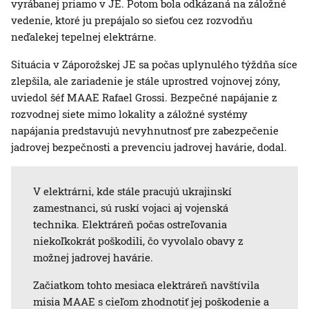
vyrábanej priamo v JE. Potom bola odkázaná na záložné
vedenie, ktoré ju prepájalo so sieťou cez rozvodňu
neďalekej tepelnej elektrárne.
Situácia v Záporožskej JE sa počas uplynulého týždňa síce
zlepšila, ale zariadenie je stále uprostred vojnovej zóny,
uviedol šéf MAAE Rafael Grossi. Bezpečné napájanie z
rozvodnej siete mimo lokality a záložné systémy
napájania predstavujú nevyhnutnosť pre zabezpečenie
jadrovej bezpečnosti a prevenciu jadrovej havárie, dodal.
V elektrárni, kde stále pracujú ukrajinskí
zamestnanci, sú ruskí vojaci aj vojenská
technika. Elektráreň počas ostreľovania
niekoľkokrát poškodili, čo vyvolalo obavy z
možnej jadrovej havárie.
Začiatkom tohto mesiaca elektráreň navštívila
misia MAAE s cieľom zhodnotiť jej poškodenie a