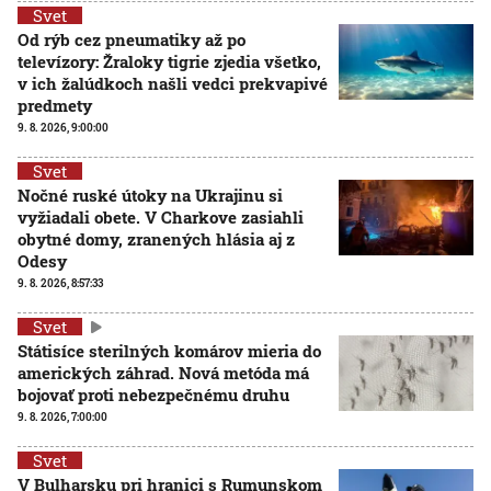
Svet
Od rýb cez pneumatiky až po
televízory: Žraloky tigrie zjedia všetko,
v ich žalúdkoch našli vedci prekvapivé
predmety
9. 8. 2026, 9:00:00
Svet
Nočné ruské útoky na Ukrajinu si
vyžiadali obete. V Charkove zasiahli
obytné domy, zranených hlásia aj z
Odesy
9. 8. 2026, 8:57:33
Svet
Státisíce sterilných komárov mieria do
amerických záhrad. Nová metóda má
bojovať proti nebezpečnému druhu
9. 8. 2026, 7:00:00
Svet
V Bulharsku pri hranici s Rumunskom