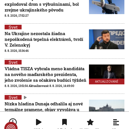
explodoval dron s výbušninami, bol
zrejme ukrajinského pôvodu
8. 8. 2026, 17:52:27
Svet
Na Ukrajine nezostala žiadna
nepoškodená tepelná elektráreň, tvrdí
V. Zelenskyj
8. 8. 2026, 15:34:46
Svet
Vládna TISZA vybrala meno kandidáta
na nového maďarského prezidenta,
jeho zvolenie sa očakáva budúci týždeň
AKTUALIZOVANÉ
8. 8. 2026, 13:51:54
Aktualizované:
8. 8. 2026, 14:49:00
Svet
Nízka hladina Dunaja odhalila aj nové
termálne pramene, objav vyvoláva u
vedcov aj obavy
8. 8. 2026, 11:30:31