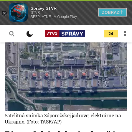
Správy STVR
ZOBRAZIŤ
STVR
BEZPLATNÉ - V Google Play
24
Satelitná snímka Záporožskej jadrovej elektrárne na
Ukrajine.
(Foto: TASR/AP)