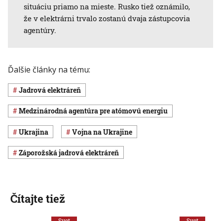
situáciu priamo na mieste. Rusko tiež oznámilo,
že v elektrárni trvalo zostanú dvaja zástupcovia
agentúry.
Ďalšie články na tému:
jadrová elektráreň
Medzinárodná agentúra pre atómovú energiu
Ukrajina
vojna na Ukrajine
Záporožská jadrová elektráreň
Čítajte tiež
Svet
Svet