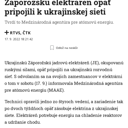
Záporožskú elektráreň opäť
pripojili k ukrajinskej sieti
Tvrdí to Medzinárodná agentúra pre atómovú energiu.
RTVS
,
ČTK
17. 9. 2022 18:21:42
Odlož na neskôr
Ukrajinskú Záporožskú jadrovú elektráreň (JE), okupovanú
ruskými silami, opäť pripojili na ukrajinskú rozvodnú
sieť. S odvolaním sa na svojich zamestnancov v elektrárni
o tom v sobotu (17. 9.) informovala Medzinárodná agentúra
pre atómovú energiu (MAAE).
Technici opravili jedno zo štyroch vedení, a zariadenie tak
po dvoch týždňoch opäť zásobuje elektrina z ukrajinskej
siete. Elektráreň potrebuje energiu na chladenie reaktorov
a udržanie chodu.