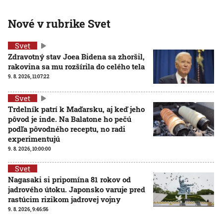
Nové v rubrike Svet
Svet
Zdravotný stav Joea Bidena sa zhoršil,
rakovina sa mu rozšírila do celého tela
9. 8. 2026, 11:07:22
Svet
Trdelník patrí k Maďarsku, aj keď jeho
pôvod je inde. Na Balatone ho pečú
podľa pôvodného receptu, no radi
experimentujú
9. 8. 2026, 10:00:00
Svet
Nagasaki si pripomína 81 rokov od
jadrového útoku. Japonsko varuje pred
rastúcim rizikom jadrovej vojny
9. 8. 2026, 9:46:56