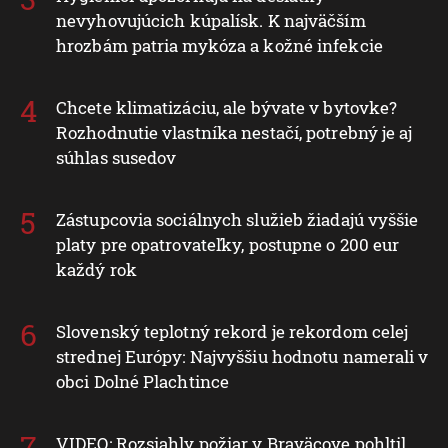
nevyhovujúcich kúpalísk. K najväčším
hrozbám patria mykóza a kožné infekcie
Chcete klimatizáciu, ale bývate v bytovke?
Rozhodnutie vlastníka nestačí, potrebný je aj
súhlas susedov
Zástupcovia sociálnych služieb žiadajú vyššie
platy pre opatrovateľky, postupne o 200 eur
každý rok
Slovenský teplotný rekord je rekordom celej
strednej Európy: Najvyššiu hodnotu namerali v
obci Dolné Plachtince
VIDEO: Rozsiahly požiar v Braväcove pohltil