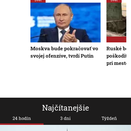
Moskva bude pokračovať vo
Ruské bo
svojej ofenzíve, tvrdí Putin
poškodiť 
pri meste 
Najčítanejšie
24 hodín
3 dni
Týždeň