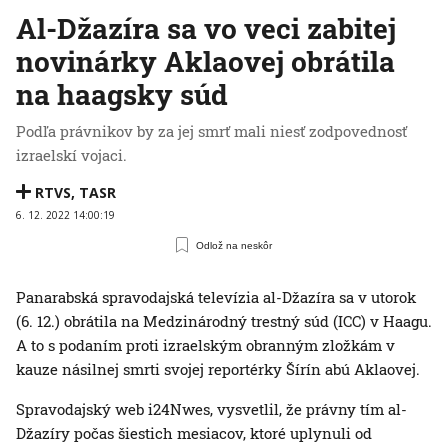
Al-Džazíra sa vo veci zabitej
novinárky Aklaovej obrátila
na haagsky súd
Podľa právnikov by za jej smrť mali niesť zodpovednosť
izraelskí vojaci.
RTVS
,
TASR
6. 12. 2022 14:00:19
Odlož na neskôr
Panarabská spravodajská televízia al-Džazíra sa v utorok
(6. 12.) obrátila na Medzinárodný trestný súd (ICC) v Haagu.
A to s podaním proti izraelským obranným zložkám v
kauze násilnej smrti svojej reportérky Šírín abú Aklaovej.
Spravodajský web i24Nwes, vysvetlil, že právny tím al-
Džazíry počas šiestich mesiacov, ktoré uplynuli od