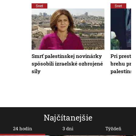
Svet
Svet
Smrť palestínskej novinárky
Pri prest
spôsobili izraelské ozbrojené
brehu priš
sily
palestíns
Najčítanejšie
24 hodín
3 dni
Týždeň