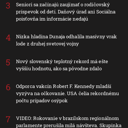
Seniori sa začínajú zaujímať o rodičovský
príspevok od detí. Daňový úrad ani Sociálna
poisťovňa im informácie nedajú
Nízka hladina Dunaja odhalila masívny vrak
lode z druhej svetovej vojny
Nový slovenský teplotný rekord má ešte
vyššiu hodnotu, ako sa pôvodne zdalo
Odporca vakcín Robert F. Kennedy mladší
vyzýva na očkovanie. USA čelia rekordnému
počtu prípadov osýpok
VIDEO: Rokovanie v brazílskom regionálnom
parlamente prerušila milá návšteva. Skupinka