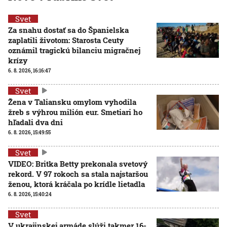
Svet
Za snahu dostať sa do Španielska
zaplatili životom: Starosta Ceuty
oznámil tragickú bilanciu migračnej
krízy
6. 8. 2026, 16:16:47
Svet
Žena v Taliansku omylom vyhodila
žreb s výhrou milión eur. Smetiari ho
hľadali dva dni
6. 8. 2026, 15:49:55
Svet
VIDEO: Britka Betty prekonala svetový
rekord. V 97 rokoch sa stala najstaršou
ženou, ktorá kráčala po krídle lietadla
6. 8. 2026, 15:40:24
Svet
V ukrajinskej armáde slúži takmer 16-