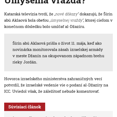
Katarská televízia tvrdí, že
„nové dôkazy“
dokazujú, že Šírín
abú Aklaová bola obeťou
„úmyselnej vraždy“
, ktorej cieľom v
konečnom dôsledku bolo umlčať al-Džazíru.
Šírín abú Aklaová prišla o život 11. mája, keď ako
novinárka monitorovala zásah izraelskej armády
v meste Džanín na okupovanom západnom brehu
rieky Jordán.
Hovorca izraelského ministerstva zahraničných vecí
potvrdil, že izraelské vedenie vie o podaní al-Džazíry na
ICC. Uviedol však, že záležitosť nebude komentovať.
Súvisiaci článok