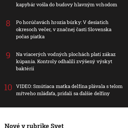
kapybár vošla do budovy hlavným vchodom
Po horúčavách hrozia búrky: V desiatich
okresoch večer, v značnej časti Slovenska
počas piatka
Na viacerých vodných plochách platí zákaz
kúpania. Kontroly odhalili zvýšený výskyt
baktérií
VIDEO: Smútiaca matka delfína plávala s telom
mŕtveho mláďaťa, pridali sa ďalšie delfíny
Nové v rubrike Svet