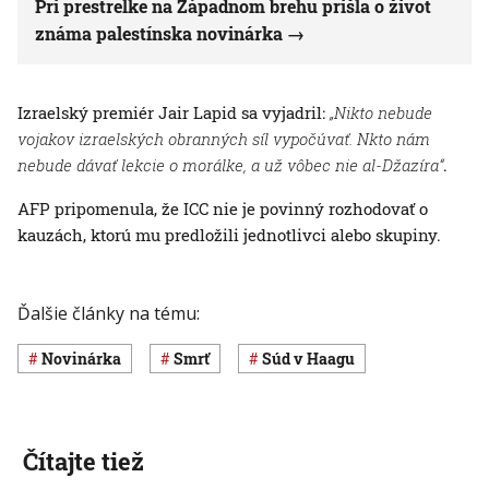
Pri prestrelke na Západnom brehu prišla o život
známa palestínska novinárka
Izraelský premiér Jair Lapid sa vyjadril:
„Nikto nebude
vojakov izraelských obranných síl vypočúvať.
Nkto nám
nebude dávať lekcie o morálke, a už vôbec nie al-Džazíra“
.
AFP pripomenula, že ICC nie je povinný rozhodovať o
kauzách, ktorú mu predložili jednotlivci alebo skupiny.
Ďalšie články na tému:
novinárka
smrť
súd v Haagu
Čítajte tiež