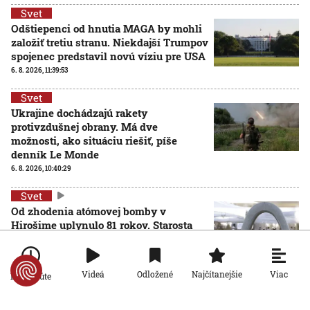
Svet
Odštiepenci od hnutia MAGA by mohli
založiť tretiu stranu. Niekdajší Trumpov
spojenec predstavil novú víziu pre USA
6. 8. 2026, 11:39:53
Svet
Ukrajine dochádzajú rakety
protivzdušnej obrany. Má dve
možnosti, ako situáciu riešiť, píše
denník Le Monde
6. 8. 2026, 10:40:29
Svet
Od zhodenia atómovej bomby v
Hirošime uplynulo 81 rokov. Starosta
mesta varoval pred zľahčovaním
AKTUALIZOVANÉ
neľudskosti jadrových zbraní
6. 8. 2026, 10:39:25
Aktualizované:
6. 8. 2026, 13:10:00
Viac
Videá
Odložené
Najčítanejšie
Po minúte
Svet
Dron s výbušninami, ktorý našli na