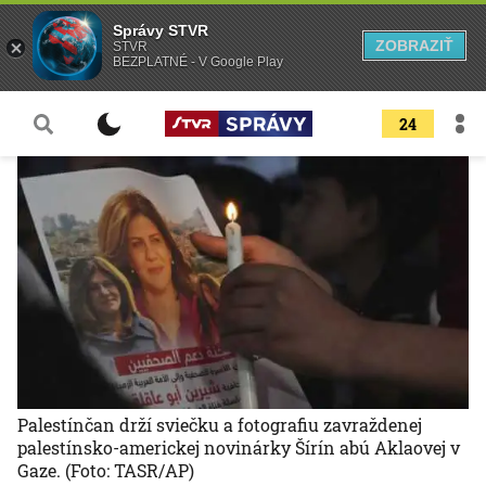
Správy STVR
ZOBRAZIŤ
STVR
BEZPLATNÉ - V Google Play
24
Palestínčan drží sviečku a fotografiu zavraždenej
palestínsko-americkej novinárky Šírín abú Aklaovej v
Gaze.
(Foto: TASR/AP)