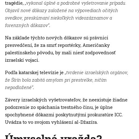
tragédie,
„vykonal úplné a podrobné vyšetrovanie prípadu.
Objavil nové dôkazy založené na výpovediach očitých
svedkov, preskúmaní niekoľkých videozáznamov a
forenzných dôkazov“
.
Na základe týchto nových dôkazov sú právnici
presvedčení, že za smrť reportérky, Američanky
palestínskeho pôvodu, by mali niesť zodpovednosť
izraelskí vojaci.
Podľa katarskej televízie je
„tvrdenie izraelských orgánov,
že Šírín bola zabitá omylom pri prestrelke, ničím
nepodložené“
.
Závery izraelských vyšetrovateľov, že neexistuje žiadne
podozrenie zo spáchania trestného činu, je úplne
spochybnené dôkazmi poskytnutými prokuratúre ICC.
Uvádza to vo svojom vyhlásení al-Džazíra.
Úmyselná vražda?