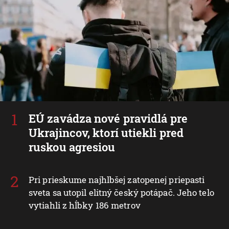
EÚ zavádza nové pravidlá pre
Ukrajincov, ktorí utiekli pred
ruskou agresiou
Pri prieskume najhlbšej zatopenej priepasti
sveta sa utopil elitný český potápač. Jeho telo
vytiahli z hĺbky 186 metrov