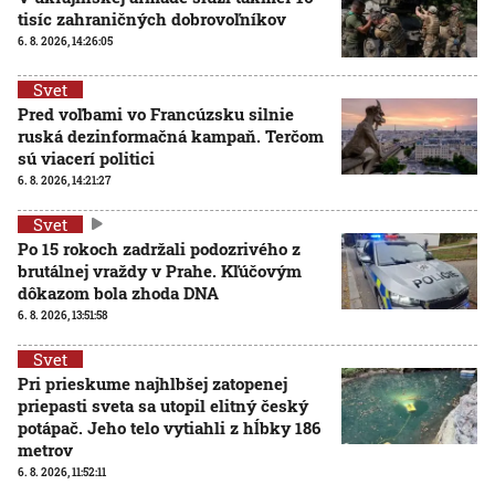
tisíc zahraničných dobrovoľníkov
6. 8. 2026, 14:26:05
Svet
Pred voľbami vo Francúzsku silnie
ruská dezinformačná kampaň. Terčom
sú viacerí politici
6. 8. 2026, 14:21:27
Svet
Po 15 rokoch zadržali podozrivého z
brutálnej vraždy v Prahe. Kľúčovým
dôkazom bola zhoda DNA
6. 8. 2026, 13:51:58
Svet
Pri prieskume najhlbšej zatopenej
priepasti sveta sa utopil elitný český
potápač. Jeho telo vytiahli z hĺbky 186
metrov
6. 8. 2026, 11:52:11