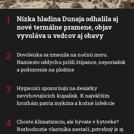
Nízka hladina Dunaja odhalila aj
nové termálne pramene, objav
vyvoláva u vedcov aj obavy
Dovolenka sa zmenila na nočnú moru.
Namiesto oddychu prišli štípance, neporiadok
a podozrenie na ploštice
Hygienici upozorňujú na desiatky
nevyhovujúcich kúpalísk. K najväčším
hrozbám patria mykóza a kožné infekcie
Chcete klimatizáciu, ale bývate v bytovke?
Rozhodnutie vlastníka nestačí, potrebný je aj