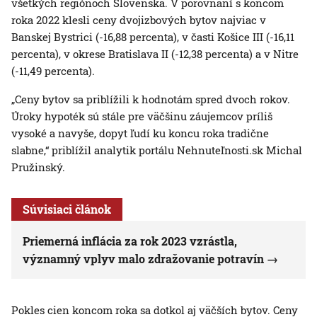
všetkých regiónoch Slovenska. V porovnaní s koncom
roka 2022 klesli ceny dvojizbových bytov najviac v
Banskej Bystrici (-16,88 percenta), v časti Košice III (-16,11
percenta), v okrese Bratislava II (-12,38 percenta) a v Nitre
(-11,49 percenta).
„Ceny bytov sa priblížili k hodnotám spred dvoch rokov.
Úroky hypoték sú stále pre väčšinu záujemcov príliš
vysoké a navyše, dopyt ľudí ku koncu roka tradične
slabne,“ priblížil analytik portálu Nehnuteľnosti.sk Michal
Pružinský.
Súvisiaci článok
Priemerná inflácia za rok 2023 vzrástla,
významný vplyv malo zdražovanie potravín
Pokles cien koncom roka sa dotkol aj väčších bytov. Ceny