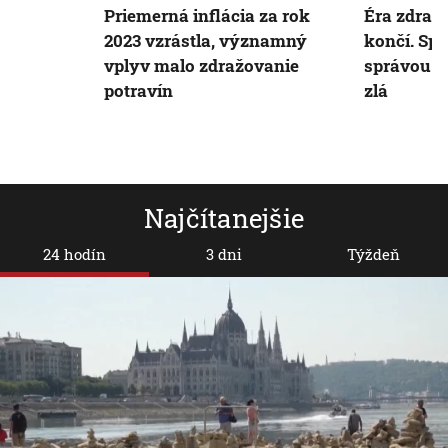
Priemerná inflácia za rok
Éra zdraž
2023 vzrástla, významný
končí. Spo
vplyv malo zdražovanie
správou v
potravín
zlá
Najčítanejšie
24 hodín
3 dni
Týždeň