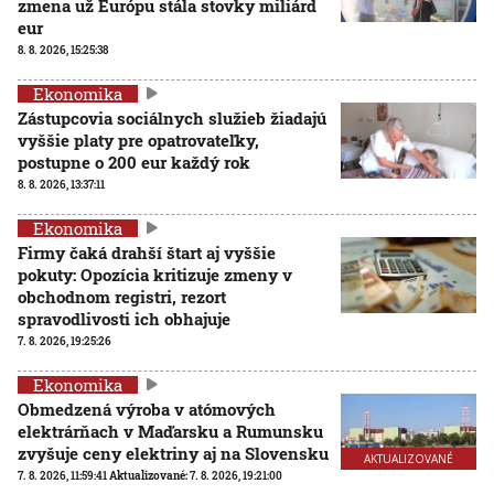
zmena už Európu stála stovky miliárd
eur
8. 8. 2026, 15:25:38
Ekonomika
Zástupcovia sociálnych služieb žiadajú
vyššie platy pre opatrovateľky,
postupne o 200 eur každý rok
8. 8. 2026, 13:37:11
Ekonomika
Firmy čaká drahší štart aj vyššie
pokuty: Opozícia kritizuje zmeny v
obchodnom registri, rezort
spravodlivosti ich obhajuje
7. 8. 2026, 19:25:26
Ekonomika
Obmedzená výroba v atómových
elektrárňach v Maďarsku a Rumunsku
zvyšuje ceny elektriny aj na Slovensku
AKTUALIZOVANÉ
7. 8. 2026, 11:59:41
Aktualizované:
7. 8. 2026, 19:21:00