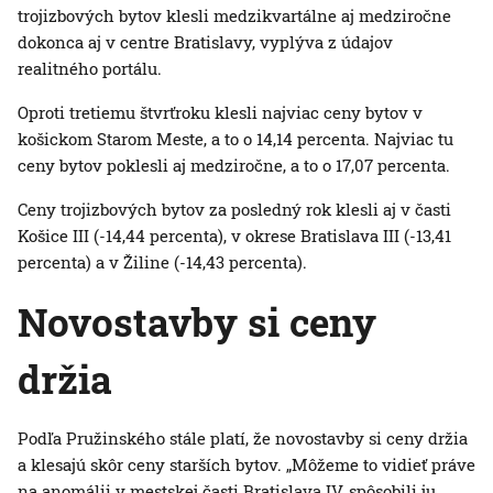
trojizbových bytov klesli medzikvartálne aj medziročne
dokonca aj v centre Bratislavy, vyplýva z údajov
realitného portálu.
Oproti tretiemu štvrťroku klesli najviac ceny bytov v
košickom Starom Meste, a to o 14,14 percenta. Najviac tu
ceny bytov poklesli aj medziročne, a to o 17,07 percenta.
Ceny trojizbových bytov za posledný rok klesli aj v časti
Košice III (-14,44 percenta), v okrese Bratislava III (-13,41
percenta) a v Žiline (-14,43 percenta).
Novostavby si ceny
držia
Podľa Pružinského stále platí, že novostavby si ceny držia
a klesajú skôr ceny starších bytov. „Môžeme to vidieť práve
na anomálii v mestskej časti Bratislava IV, spôsobili ju