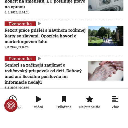
končiť na smetisku. EÚ posilňuje právo
na opravu
6. 8. 2026, 13:44:01
Ekonomika
Rezort práce prišiel s návrhom rodinnej
karty so zľavami. Opozícia hovorí o
marketingovom ťahu
5. 8. 2026, 19:14:20
Ekonomika
Seniori sa začínajú zaujímať o
rodičovský príspevok od detí. Daňový
úrad ani Sociálna poisťovňa im
informácie nedajú
5. 8. 2026, 19:08:24
Ekonomika
Na Slovensku zarastá 300-tisíc hektárov pôdy.
Viac
Videá
Odložené
Najčítanejšie
Po minúte
Farmárom by mohla pomôcť zvládnuť sucho či vrátiť do
krajiny zdroje pitnej vody
5. 8. 2026, 15:04:57