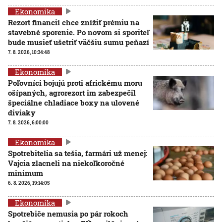
Ekonomika
Rezort financií chce znížiť prémiu na
stavebné sporenie. Po novom si sporiteľ
bude musieť ušetriť väčšiu sumu peňazí
7. 8. 2026, 10:34:48
Ekonomika
Poľovníci bojujú proti africkému moru
ošípaných, agrorezort im zabezpečil
špeciálne chladiace boxy na ulovené
diviaky
7. 8. 2026, 6:00:00
Ekonomika
Spotrebitelia sa tešia, farmári už menej:
Vajcia zlacneli na niekoľkoročné
minimum
6. 8. 2026, 19:14:05
Ekonomika
Spotrebiče nemusia po pár rokoch