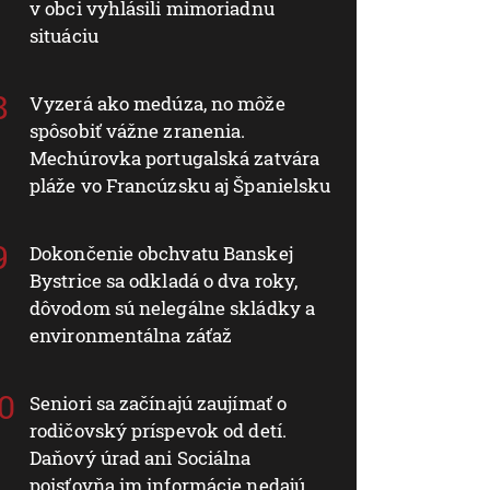
v obci vyhlásili mimoriadnu
situáciu
Vyzerá ako medúza, no môže
spôsobiť vážne zranenia.
Mechúrovka portugalská zatvára
pláže vo Francúzsku aj Španielsku
Dokončenie obchvatu Banskej
Bystrice sa odkladá o dva roky,
dôvodom sú nelegálne skládky a
environmentálna záťaž
Seniori sa začínajú zaujímať o
rodičovský príspevok od detí.
Daňový úrad ani Sociálna
poisťovňa im informácie nedajú