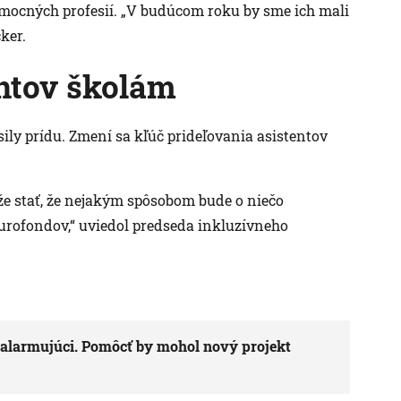
pomocných profesií. „V budúcom roku by sme ich mali
ker.
entov školám
osily prídu. Zmení sa kľúč prideľovania asistentov
že stať, že nejakým spôsobom bude o niečo
urofondov,“ uviedol predseda inkluzívneho
 alarmujúci. Pomôcť by mohol nový projekt