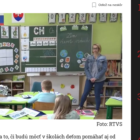
Odlož na neskôr
Foto: RTVS
a to, či budú môcť v školách deťom pomáhať aj od