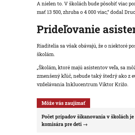
A nielen to. V školách bude pôsobiť viac 
mať 13 500, zhruba o 4 000 viac,“ dodal Druc
Prideľovanie asist
Riaditelia sa však obávajú, že o niektoré p
školám.
„Školám, ktoré majú asistentov veľa, sa mô
zmenšený kľúč, nebude taký štedrý ako z e
vzdelávania Inklucentrum Viktor Križo.
Môže vás zaujímať
Počet prípadov šikanovania v školách je
komisára pre deti