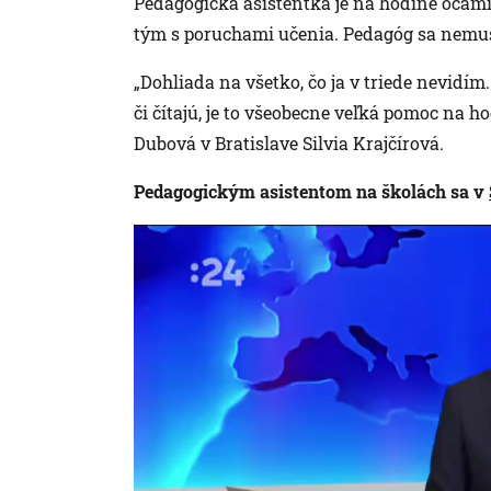
Pedagogická asistentka je na hodine očami 
tým s poruchami učenia. Pedagóg sa nemusí 
„Dohliada na všetko, čo ja v triede nevidím. 
či čítajú, je to všeobecne veľká pomoc na h
Dubová v Bratislave Silvia Krajčírová.
Pedagogickým asistentom na školách sa v