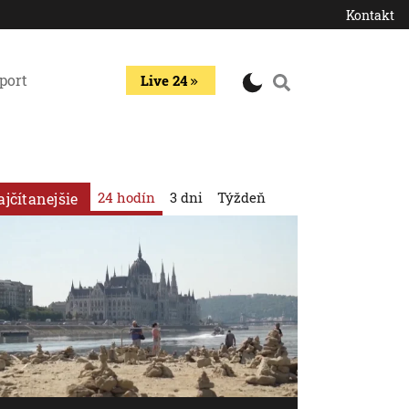
Kontakt
port
Live 24
24 hodín
3 dni
Týždeň
ajčítanejšie