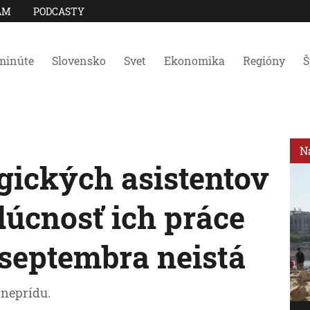
AM
PODCASTY
minúte
Slovensko
Svet
Ekonomika
Regióny
Š
N
gických asistentov
dúcnosť ich práce
 septembra neistá
 neprídu.