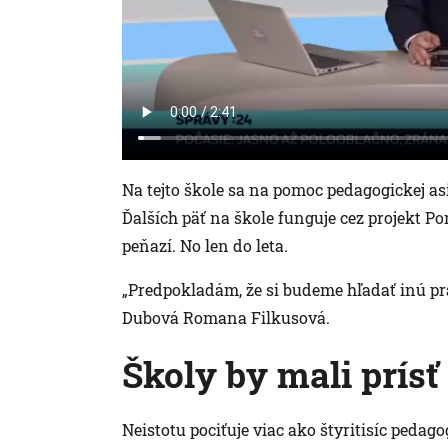
Na tejto škole sa na pomoc pedagogickej asi
Ďalších päť na škole funguje cez projekt P
peňazí. No len do leta.
„Predpokladám, že si budeme hľadať inú pr
Dubová Romana Filkusová.
Školy by mali prísť
Neistotu pociťuje viac ako štyritisíc peda