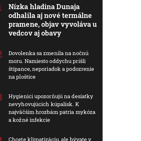
Nízka hladina Dunaja
odhalila aj nové termálne
pramene, objav vyvoláva u
vedcov aj obavy
Dovolenka sa zmenila na nočnú
moru. Namiesto oddychu prišli
štípance, neporiadok a podozrenie
na ploštice
Hygienici upozorňujú na desiatky
nevyhovujúcich kúpalísk. K
najväčším hrozbám patria mykóza
a kožné infekcie
Chcete klimatizáciu, ale bývate v