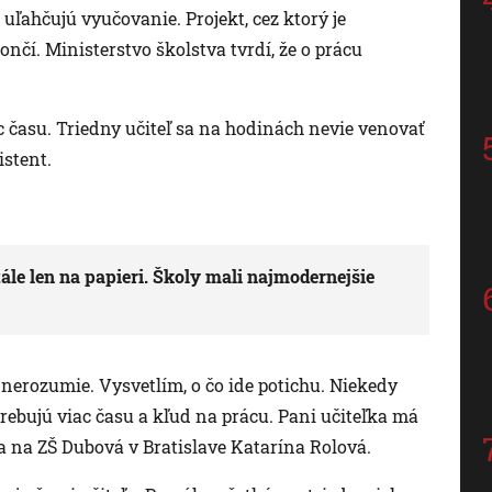
 uľahčujú vyučovanie. Projekt, cez ktorý je
ončí. Ministerstvo školstva tvrdí, že o prácu
ac času. Triedny učiteľ sa na hodinách nevie venovať
stent.
stále len na papieri. Školy mali najmodernejšie
 nerozumie. Vysvetlím, o čo ide potichu. Niekedy
rebujú viac času a kľud na prácu. Pani učiteľka má
a na ZŠ Dubová v Bratislave Katarína Rolová.