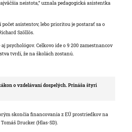
najväčšia neistota,“ uznala pedagogická asistentka
počet asistentov, lebo prioritou je postarať sa o
 Richard Szöllös.
le aj psychológov. Celkovo ide o 9 200 zamestnancov
stva tvrdí, že na školách zostanú.
zákon o vzdelávaní dospelých. Prináša štyri
torým skončia financovania z EÚ prostriedkov na
a Tomáš Drucker (Hlas-SD).