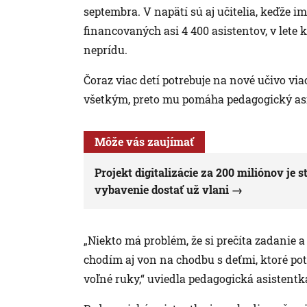
septembra. V napätí sú aj učitelia, keďže im
financovaných asi 4 400 asistentov, v lete k
neprídu.
Čoraz viac detí potrebuje na nové učivo vi
všetkým, preto mu pomáha pedagogický asi
Môže vás zaujímať
Projekt digitalizácie za 200 miliónov je 
vybavenie dostať už vlani
„Niekto má problém, že si prečíta zadanie a
chodím aj von na chodbu s deťmi, ktoré pot
voľné ruky,“ uviedla pedagogická asistentk