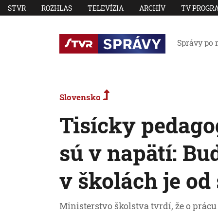
STVR
ROZHLAS
TELEVÍZIA
ARCHÍV
TV PROGR
Správy po 
Slovensko
Tisícky pedago
sú v napätí: Bu
v školách je od
Ministerstvo školstva tvrdí, že o prácu