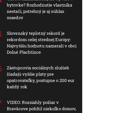
bytovke? Rozhodnutie vlastníka
nestačí, potrebný je aj súhlas
susedov
Slovenský teplotný rekord je
rekordom celej strednej Európy:
Najvyššiu hodnotu namerali v obci
Dolné Plachtince
Zástupcovia sociálnych služieb
žiadajú vyššie platy pre
opatrovateľky, postupne o 200 eur
každý rok
VIDEO: Rozsiahly požiar v
Braväcove pohltil niekoľko domov,