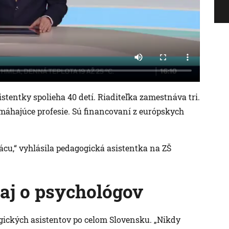
stentky spolieha 40 detí. Riaditeľka zamestnáva tri.
omáhajúce profesie. Sú financovaní z európskych
ácu,“ vyhlásila pedagogická asistentka na ZŠ
 aj o psychológov
gogických asistentov po celom Slovensku. „Nikdy