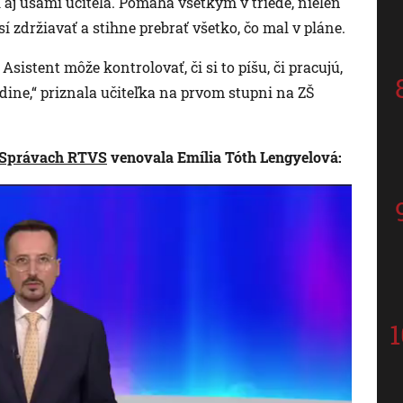
aj ušami učiteľa. Pomáha všetkým v triede, nielen
zdržiavať a stihne prebrať všetko, čo mal v pláne.
Asistent môže kontrolovať, či si to píšu, či pracujú,
odine,“ priznala učiteľka na prvom stupni na ZŠ
Správach RTVS
venovala Emília Tóth Lengyelová: