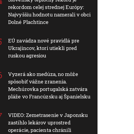
rekordom celej strednej Európy:
Najvyššiu hodnotu namerali v obci
Dolné Plachtince
EÚ zavádza nové pravidlá pre
Ukrajincov, ktorí utiekli pred
ruskou agresiou
Vyzerá ako medúza, no môže
spôsobiť vážne zranenia.
Mechúrovka portugalská zatvára
pláže vo Francúzsku aj Španielsku
VIDEO: Zemetrasenie v Japonsku
zastihlo lekárov uprostred
operácie, pacienta chránili