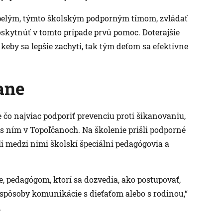
pelým, týmto školským podporným tímom, zvládať
skytnúť v tomto prípade prvú pomoc. Doterajšie
keby sa lepšie zachytí, tak tým deťom sa efektívne
ane
 čo najviac podporiť prevenciu proti šikanovaniu,
jú s ním v Topoľčanoch. Na školenie prišli podporné
li medzi nimi školskí špeciálni pedagógovia a
e, pedagógom, ktorí sa dozvedia, ako postupovať,
spôsoby komunikácie s dieťaťom alebo s rodinou,“
.