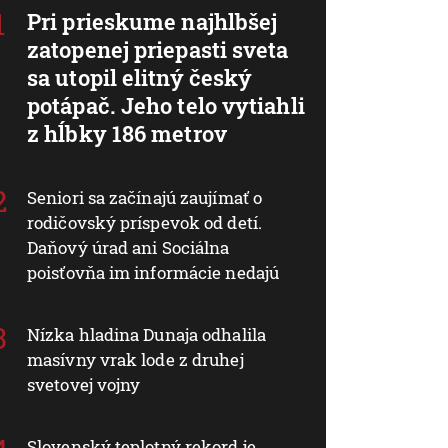
Pri prieskume najhlbšej
zatopenej priepasti sveta
sa utopil elitný český
potápač. Jeho telo vytiahli
z hĺbky 186 metrov
Seniori sa začínajú zaujímať o
rodičovský príspevok od detí.
Daňový úrad ani Sociálna
poisťovňa im informácie nedajú
Nízka hladina Dunaja odhalila
masívny vrak lode z druhej
svetovej vojny
Slovenský teplotný rekord je