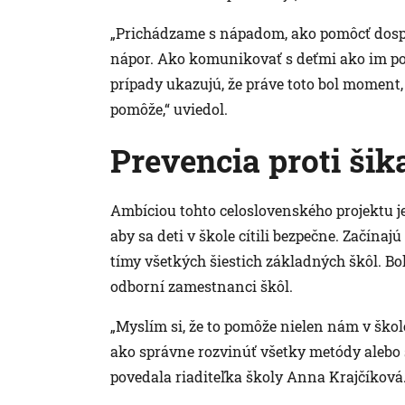
„Prichádzame s nápadom, ako pomôcť dos
nápor. Ako komunikovať s deťmi ako im po
prípady ukazujú, že práve toto bol moment, 
pomôže,“ uviedol.
Prevencia proti šik
Ambíciou tohto celoslovenského projektu je
aby sa deti v škole cítili bezpečne. Začína
tímy všetkých šiestich základných škôl. Bo
odborní zamestnanci škôl.
„Myslím si, že to pomôže nielen nám v škol
ako správne rozvinúť všetky metódy alebo 
povedala riaditeľka školy Anna Krajčíková