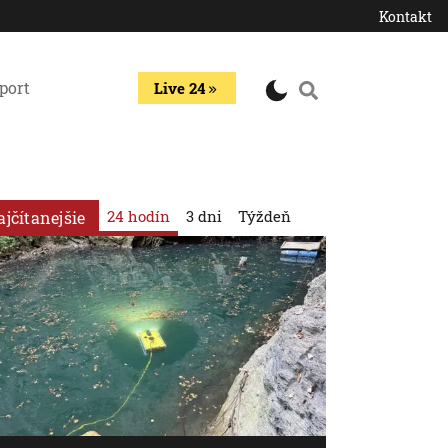
Kontakt
port
Live 24
24 hodín
3 dni
Týždeň
ajčítanejšie