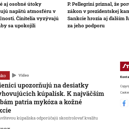
é aj osobné útoky
P. Pellegrini priznal, že por
ujú napätú atmosféru v
zákon v prezidentskej ka
čnosti. Činitelia vyzývajú
Sankcie hrozia aj ďalším 
 aby sa upokojili
za jeho podporu
sko
Video
Konta
enici upozorňujú na desiatky
Copyri
hovujúcich kúpalísk. K najväčším
Cookie
bám patria mykóza a kožné
kcie
ávštevou kúpaliska odporúčajú skontrolovať kvalitu