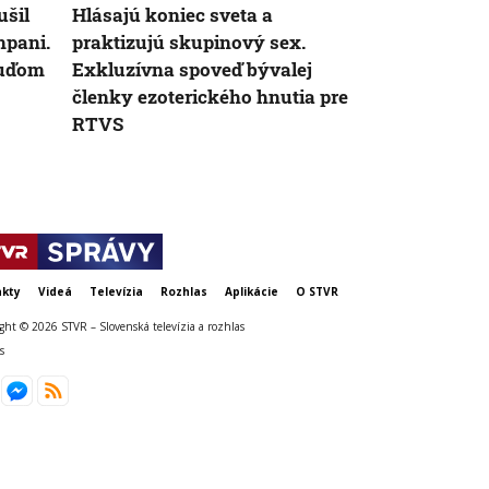
ušil
Hlásajú koniec sveta a
Hygienici u
mpani.
praktizujú skupinový sex.
desiatky ne
ľuďom
Exkluzívna spoveď bývalej
kúpalísk. K
členky ezoterického hnutia pre
patria mykó
RTVS
kty
Videá
Televízia
Rozhlas
Aplikácie
O STVR
ght © 2026 STVR – Slovenská televízia a rozhlas
s