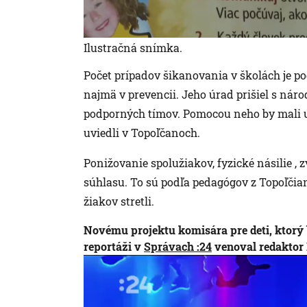
Ilustračná snímka.
Počet prípadov šikanovania v školách je po
najmä v prevencii. Jeho úrad prišiel s ná
podporných tímov. Pomocou neho by mali uč
uviedli v Topoľčanoch.
Ponižovanie spolužiakov, fyzické násilie , 
súhlasu. To sú podľa pedagógov z Topoľčian
žiakov stretli.
Novému projektu komisára pre deti, ktorý 
reportáži v
Správach :24
venoval redaktor