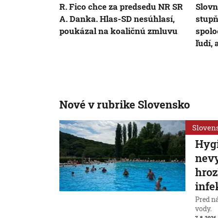
R. Fico chce za predsedu NR SR
Slovn
A. Danka. Hlas-SD nesúhlasí,
stupň
poukázal na koaličnú zmluvu
spolo
ľudí,
Nové v rubrike Slovensko
Sloven
Hygi
nevy
hroz
infe
Pred n
vody.