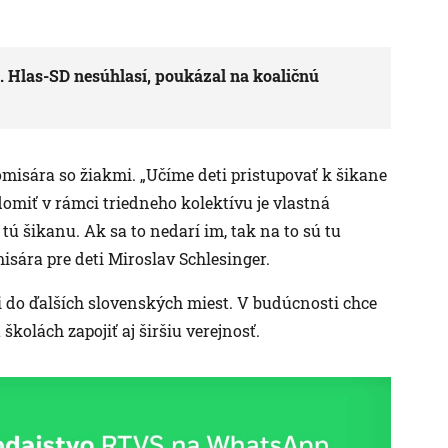
. Hlas-SD nesúhlasí, poukázal na koaličnú
omisára so žiakmi. „Učíme deti pristupovať k šikane
edomiť v rámci triedneho kolektívu je vlastná
ú šikanu. Ak sa to nedarí im, tak na to sú tu
sára pre deti Miroslav Schlesinger.
 do ďalších slovenských miest. V budúcnosti chce
školách zapojiť aj širšiu verejnosť.