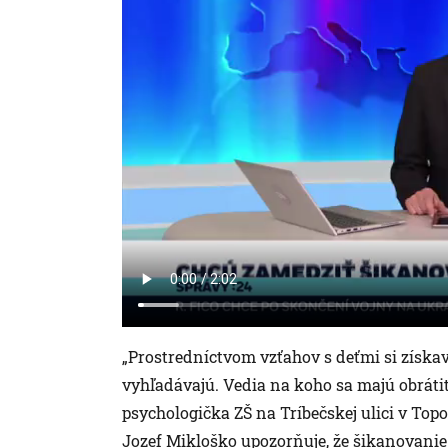
„Prostredníctvom vzťahov s deťmi si získav
vyhľadávajú. Vedia na koho sa majú obrátiť
psychologička ZŠ na Tríbečskej ulici v To
Jozef Mikloško upozorňuje, že šikanovanie 