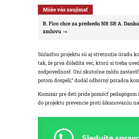
Môže vás zaujímať
R. Fico chce za predsedu NR SR A. Danka
zmluvu
Súčasťou projektu sú aj stretnutia úradu k
tak, že prvá dôležitá vec, ktorú si treba uv
zodpovednosť. Oni skutočne môžu zastaviť t
potom dospelí,“ dodal odborný poradca komi
Komisár pre deti príde pomôcť pedagógom i
do projektu prevencie proti šikanovaniu na 