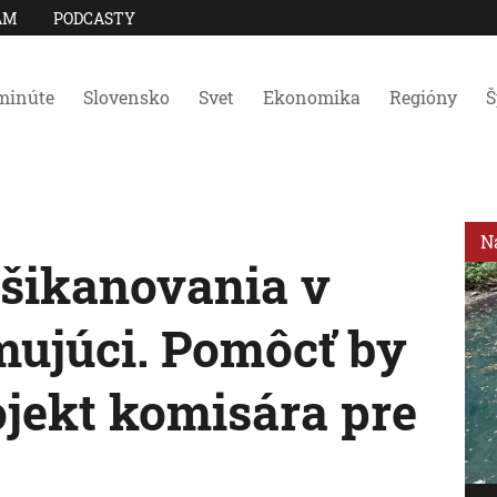
AM
PODCASTY
minúte
Slovensko
Svet
Ekonomika
Regióny
Š
N
 šikanovania v
mujúci. Pomôcť by
jekt komisára pre