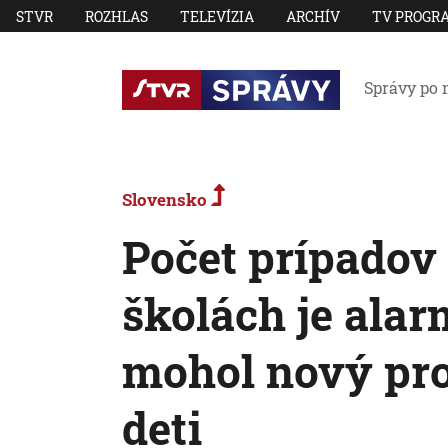
STVR
ROZHLAS
TELEVÍZIA
ARCHÍV
TV PROGR
Správy po 
Slovensko
Počet prípadov
školách je alar
mohol nový pro
deti