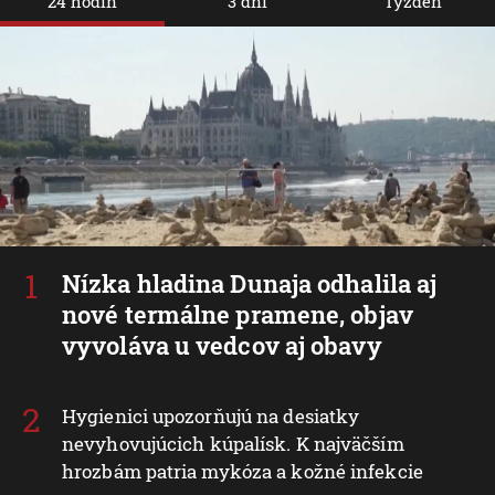
24 hodín
3 dni
Týždeň
Nízka hladina Dunaja odhalila aj
nové termálne pramene, objav
vyvoláva u vedcov aj obavy
Hygienici upozorňujú na desiatky
nevyhovujúcich kúpalísk. K najväčším
hrozbám patria mykóza a kožné infekcie