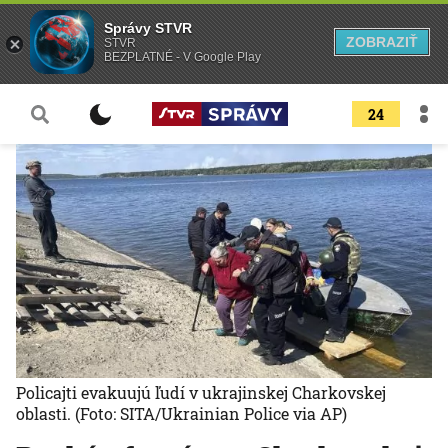
Správy STVR
ZOBRAZIŤ
STVR
BEZPLATNÉ - V Google Play
24
Policajti evakuujú ľudí v ukrajinskej Charkovskej
oblasti.
(Foto: SITA/Ukrainian Police via AP)