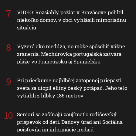
VIDEO: Rozsiahly požiar v Braväcove pohltil
niekoľko domov, v obci vyhlásili mimoriadnu
situáciu
Vyzerá ako medúza, no môže spôsobiť vážne
zranenia. Mechúrovka portugalská zatvára
pláže vo Francúzsku aj Španielsku
Pri prieskume najhlbšej zatopenej priepasti
sveta sa utopil elitný český potápač. Jeho telo
vytiahli z hĺbky 186 metrov
Seniori sa začínajú zaujímať o rodičovský
príspevok od detí. Daňový úrad ani Sociálna
poisťovňa im informácie nedajú