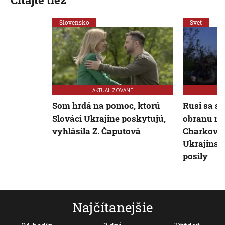
Slovensko
Svet
AKTUALIZOVANÉ
Som hrdá na pomoc, ktorú
Rusi sa sn
Slováci Ukrajine poskytujú,
obranu na
vyhlásila Z. Čaputová
Charkovske
Ukrajinsk
posily
Najčítanejšie