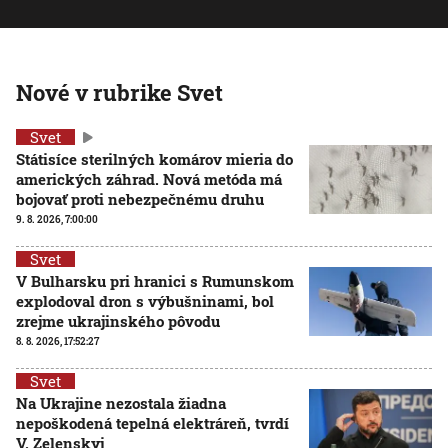
Nové v rubrike Svet
Svet
Státisíce sterilných komárov mieria do
amerických záhrad. Nová metóda má
bojovať proti nebezpečnému druhu
9. 8. 2026, 7:00:00
Svet
V Bulharsku pri hranici s Rumunskom
explodoval dron s výbušninami, bol
zrejme ukrajinského pôvodu
8. 8. 2026, 17:52:27
Svet
Na Ukrajine nezostala žiadna
nepoškodená tepelná elektráreň, tvrdí
V. Zelenskyj