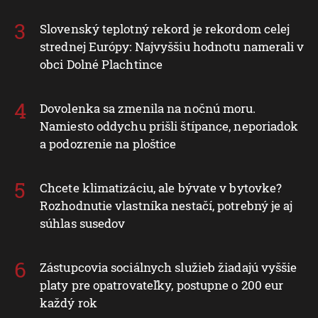
Slovenský teplotný rekord je rekordom celej
strednej Európy: Najvyššiu hodnotu namerali v
obci Dolné Plachtince
Dovolenka sa zmenila na nočnú moru.
Namiesto oddychu prišli štípance, neporiadok
a podozrenie na ploštice
Chcete klimatizáciu, ale bývate v bytovke?
Rozhodnutie vlastníka nestačí, potrebný je aj
súhlas susedov
Zástupcovia sociálnych služieb žiadajú vyššie
platy pre opatrovateľky, postupne o 200 eur
každý rok