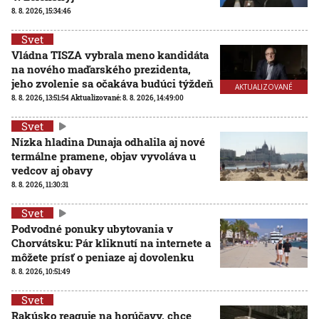
8. 8. 2026, 15:34:46
Svet
Vládna TISZA vybrala meno kandidáta
na nového maďarského prezidenta,
jeho zvolenie sa očakáva budúci týždeň
AKTUALIZOVANÉ
8. 8. 2026, 13:51:54
Aktualizované:
8. 8. 2026, 14:49:00
Svet
Nízka hladina Dunaja odhalila aj nové
termálne pramene, objav vyvoláva u
vedcov aj obavy
8. 8. 2026, 11:30:31
Svet
Podvodné ponuky ubytovania v
Chorvátsku: Pár kliknutí na internete a
môžete prísť o peniaze aj dovolenku
8. 8. 2026, 10:51:49
Svet
Rakúsko reaguje na horúčavy, chce