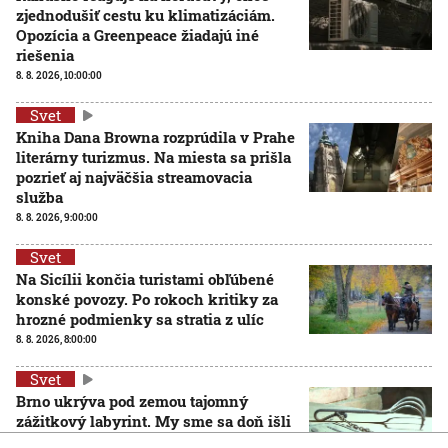
zjednodušiť cestu ku klimatizáciám.
Opozícia a Greenpeace žiadajú iné
riešenia
8. 8. 2026, 10:00:00
Svet
Kniha Dana Browna rozprúdila v Prahe
literárny turizmus. Na miesta sa prišla
pozrieť aj najväčšia streamovacia
služba
8. 8. 2026, 9:00:00
Svet
Na Sicílii končia turistami obľúbené
konské povozy. Po rokoch kritiky za
hrozné podmienky sa stratia z ulíc
8. 8. 2026, 8:00:00
Svet
Brno ukrýva pod zemou tajomný
zážitkový labyrint. My sme sa doň išli
pozrieť s kamerou