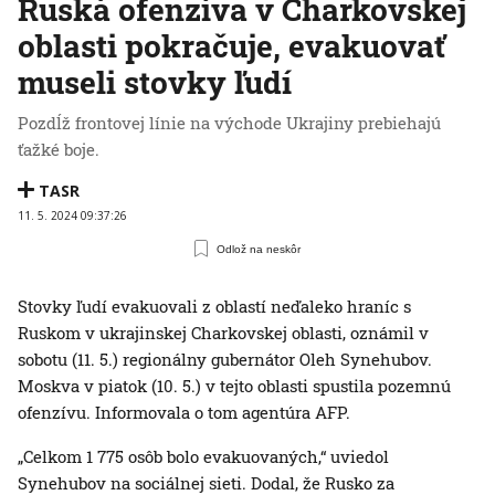
Ruská ofenzíva v Charkovskej
oblasti pokračuje, evakuovať
museli stovky ľudí
Pozdĺž frontovej línie na východe Ukrajiny prebiehajú
ťažké boje.
TASR
11. 5. 2024 09:37:26
Odlož na neskôr
Stovky ľudí evakuovali z oblastí neďaleko hraníc s
Ruskom v ukrajinskej Charkovskej oblasti, oznámil v
sobotu (11. 5.) regionálny gubernátor Oleh Synehubov.
Moskva v piatok (10. 5.) v tejto oblasti spustila pozemnú
ofenzívu. Informovala o tom agentúra AFP.
„Celkom 1 775 osôb bolo evakuovaných,“ uviedol
Synehubov na sociálnej sieti. Dodal, že Rusko za