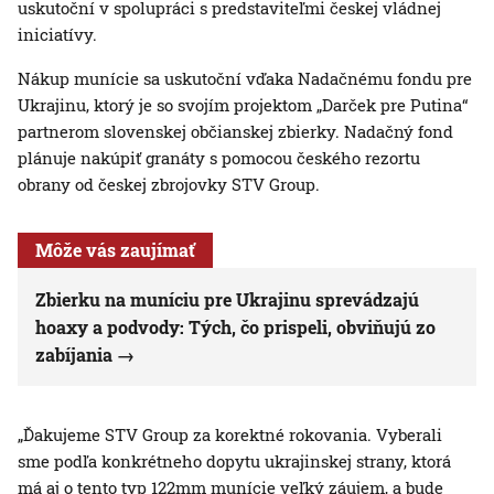
uskutoční v spolupráci s predstaviteľmi českej vládnej
iniciatívy.
Nákup munície sa uskutoční vďaka Nadačnému fondu pre
Ukrajinu, ktorý je so svojím projektom „Darček pre Putina“
partnerom slovenskej občianskej zbierky. Nadačný fond
plánuje nakúpiť granáty s pomocou českého rezortu
obrany od českej zbrojovky STV Group.
Môže vás zaujímať
Zbierku na muníciu pre Ukrajinu sprevádzajú
hoaxy a podvody: Tých, čo prispeli, obviňujú zo
zabíjania
„Ďakujeme STV Group za korektné rokovania. Vyberali
sme podľa konkrétneho dopytu ukrajinskej strany, ktorá
má aj o tento typ 122mm munície veľký záujem, a bude