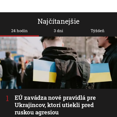
môcť slúžiť aj niektorí väzni
víťazstva
Nemeckom
Ukrajine ď
línie
Najčítanejšie
24 hodín
3 dni
Týždeň