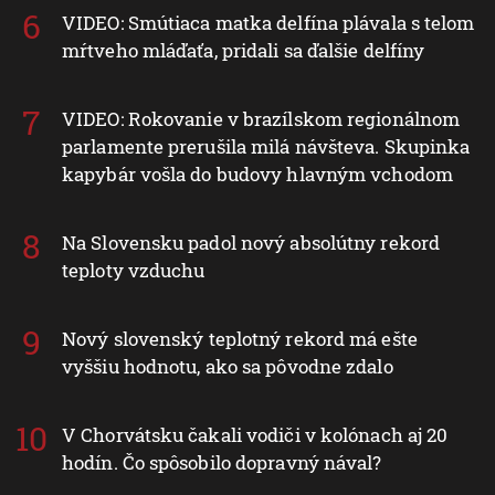
vyzýva na očkovanie. USA čelia rekordnému
počtu prípadov osýpok
VIDEO: Smútiaca matka delfína plávala s telom
mŕtveho mláďaťa, pridali sa ďalšie delfíny
VIDEO: Rokovanie v brazílskom regionálnom
parlamente prerušila milá návšteva. Skupinka
kapybár vošla do budovy hlavným vchodom
Na Slovensku padol nový absolútny rekord
teploty vzduchu
Nový slovenský teplotný rekord má ešte
vyššiu hodnotu, ako sa pôvodne zdalo