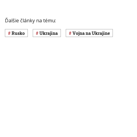
Ďalšie články na tému:
Rusko
Ukrajina
vojna na Ukrajine
Čítajte tiež
V ukrajinskej armáde budú
V predveč