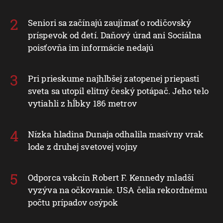
EÚ zavádza nové pravidlá pre
Ukrajincov, ktorí utiekli pred
ruskou agresiou
Seniori sa začínajú zaujímať o rodičovský
príspevok od detí. Daňový úrad ani Sociálna
poisťovňa im informácie nedajú
Pri prieskume najhlbšej zatopenej priepasti
sveta sa utopil elitný český potápač. Jeho telo
vytiahli z hĺbky 186 metrov
Nízka hladina Dunaja odhalila masívny vrak
lode z druhej svetovej vojny
Odporca vakcín Robert F. Kennedy mladší