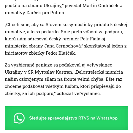
použitá na obranu Ukrajiny,“ povedal Martin Ondráček z
iniciatívy Darček pro Putina.
„Chceli sme, aby sa Slovensko symbolicky pridalo k českej
iniciatíve, a to sa podarilo. Sme preto vďační za podporu,
ktorú nám adresoval český premiér Petr Fiala aj
ministerka obrany Jana Černochová,“ skonštatoval jeden z
iniciátorov zbierky Fedor Blaščák.
Za vyzbierané peniaze sa poďakoval aj veľvyslanec
Ukrajiny v SR Myroslav Kastran. „Delostrelecká munícia
našim ozbrojeným silám na fronte veľmi chýba. Ešte raz
chceme poďakovať všetkým ľuďom, ktorí prispievajú do
zbierky, za ich podporu,“ odkázal veľvyslanec.