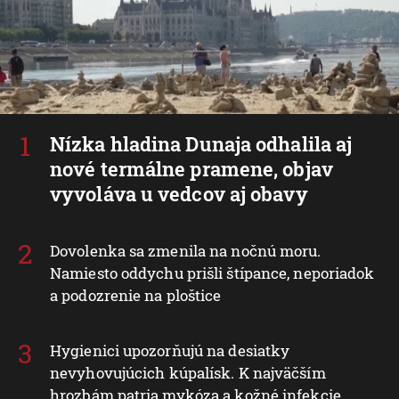
Nízka hladina Dunaja odhalila aj
nové termálne pramene, objav
vyvoláva u vedcov aj obavy
Dovolenka sa zmenila na nočnú moru.
Namiesto oddychu prišli štípance, neporiadok
a podozrenie na ploštice
Hygienici upozorňujú na desiatky
nevyhovujúcich kúpalísk. K najväčším
hrozbám patria mykóza a kožné infekcie