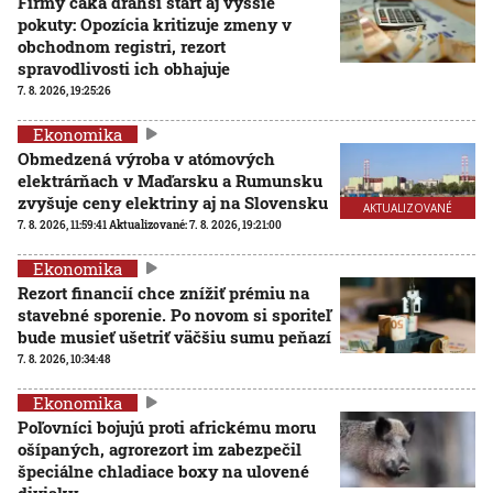
Firmy čaká drahší štart aj vyššie
pokuty: Opozícia kritizuje zmeny v
obchodnom registri, rezort
spravodlivosti ich obhajuje
7. 8. 2026, 19:25:26
Ekonomika
Obmedzená výroba v atómových
elektrárňach v Maďarsku a Rumunsku
zvyšuje ceny elektriny aj na Slovensku
AKTUALIZOVANÉ
7. 8. 2026, 11:59:41
Aktualizované:
7. 8. 2026, 19:21:00
Ekonomika
Rezort financií chce znížiť prémiu na
stavebné sporenie. Po novom si sporiteľ
bude musieť ušetriť väčšiu sumu peňazí
7. 8. 2026, 10:34:48
Ekonomika
Poľovníci bojujú proti africkému moru
ošípaných, agrorezort im zabezpečil
špeciálne chladiace boxy na ulovené
diviaky