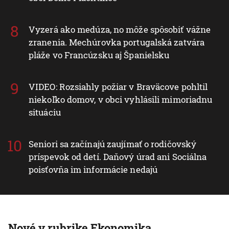
Vyzerá ako medúza, no môže spôsobiť vážne
zranenia. Mechúrovka portugalská zatvára
pláže vo Francúzsku aj Španielsku
VIDEO: Rozsiahly požiar v Braväcove pohltil
niekoľko domov, v obci vyhlásili mimoriadnu
situáciu
Seniori sa začínajú zaujímať o rodičovský
príspevok od detí. Daňový úrad ani Sociálna
poisťovňa im informácie nedajú
Nové v rubrike Ekonomika