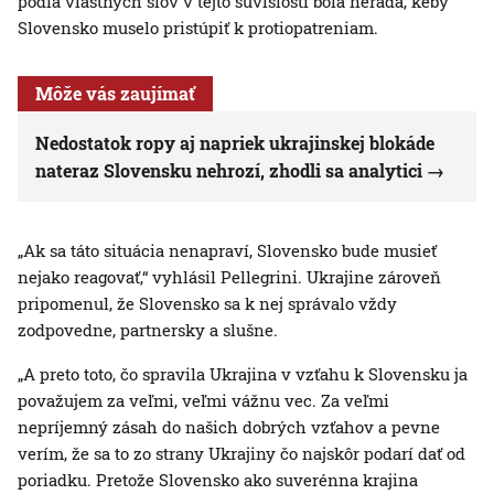
podľa vlastných slov v tejto súvislosti bola nerada, keby
Slovensko muselo pristúpiť k protiopatreniam.
Môže vás zaujímať
Nedostatok ropy aj napriek ukrajinskej blokáde
nateraz Slovensku nehrozí, zhodli sa analytici
„Ak sa táto situácia nenapraví, Slovensko bude musieť
nejako reagovať,“ vyhlásil Pellegrini. Ukrajine zároveň
pripomenul, že Slovensko sa k nej správalo vždy
zodpovedne, partnersky a slušne.
„A preto toto, čo spravila Ukrajina v vzťahu k Slovensku ja
považujem za veľmi, veľmi vážnu vec. Za veľmi
nepríjemný zásah do našich dobrých vzťahov a pevne
verím, že sa to zo strany Ukrajiny čo najskôr podarí dať od
poriadku. Pretože Slovensko ako suverénna krajina