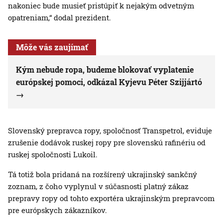
nakoniec bude musieť pristúpiť k nejakým odvetným
opatreniam,“ dodal prezident.
Môže vás zaujímať
Kým nebude ropa, budeme blokovať vyplatenie
európskej pomoci, odkázal Kyjevu Péter Szijjártó
Slovenský prepravca ropy, spoločnosť Transpetrol, eviduje
zrušenie dodávok ruskej ropy pre slovenskú rafinériu od
ruskej spoločnosti Lukoil.
Tá totiž bola pridaná na rozšírený ukrajinský sankčný
zoznam, z čoho vyplynul v súčasnosti platný zákaz
prepravy ropy od tohto exportéra ukrajinským prepravcom
pre európskych zákazníkov.