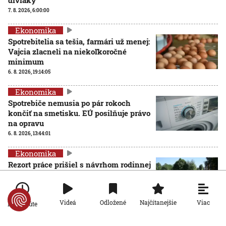
7. 8. 2026, 6:00:00
Ekonomika
Spotrebitelia sa tešia, farmári už menej:
Vajcia zlacneli na niekoľkoročné
minimum
6. 8. 2026, 19:14:05
Ekonomika
Spotrebiče nemusia po pár rokoch
končiť na smetisku. EÚ posilňuje právo
na opravu
6. 8. 2026, 13:44:01
Ekonomika
Rezort práce prišiel s návrhom rodinnej
karty so zľavami. Opozícia hovorí o
marketingovom ťahu
5. 8. 2026, 19:14:20
Viac
Videá
Odložené
Najčítanejšie
Po minúte