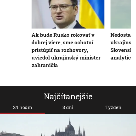
Ak bude Rusko rokovať v
Nedostato
dobrej viere, sme ochotní
ukrajinsk
pristúpiť na rozhovory,
Slovensku 
uviedol ukrajinský minister
analytici
zahraničia
Najčítanejšie
24 hodín
3 dni
Týždeň