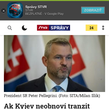
Správy STVR
ZOBRAZIŤ
STVR
BEZPLATNÉ - V Google Play
24
Prezident SR Peter Pellegrini.
(Foto: SITA/Milan Illík)
Ak Kyjev neobnoví tranzit