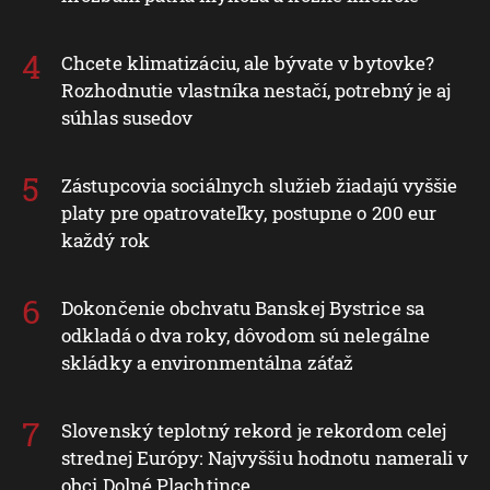
Chcete klimatizáciu, ale bývate v bytovke?
Rozhodnutie vlastníka nestačí, potrebný je aj
súhlas susedov
Zástupcovia sociálnych služieb žiadajú vyššie
platy pre opatrovateľky, postupne o 200 eur
každý rok
Dokončenie obchvatu Banskej Bystrice sa
odkladá o dva roky, dôvodom sú nelegálne
skládky a environmentálna záťaž
Slovenský teplotný rekord je rekordom celej
strednej Európy: Najvyššiu hodnotu namerali v
obci Dolné Plachtince