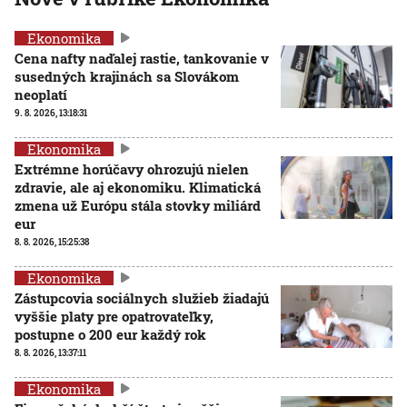
Ekonomika
Cena nafty naďalej rastie, tankovanie v
susedných krajinách sa Slovákom
neoplatí
9. 8. 2026, 13:18:31
Ekonomika
Extrémne horúčavy ohrozujú nielen
zdravie, ale aj ekonomiku. Klimatická
zmena už Európu stála stovky miliárd
eur
8. 8. 2026, 15:25:38
Ekonomika
Zástupcovia sociálnych služieb žiadajú
vyššie platy pre opatrovateľky,
postupne o 200 eur každý rok
8. 8. 2026, 13:37:11
Ekonomika