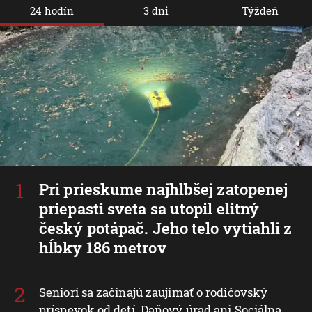
24 hodín
3 dni
Týždeň
Pri prieskume najhlbšej zatopenej
priepasti sveta sa utopil elitný
český potápač. Jeho telo vytiahli z
hĺbky 186 metrov
Seniori sa začínajú zaujímať o rodičovský
príspevok od detí. Daňový úrad ani Sociálna