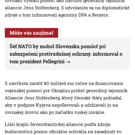
rovnako vysokú pomoc, ako navrhol generálny tajomník
aliancie Jens Stoltenberg. S odvolaním sa na diplomatické
zdroje o tom informovali agentúry DPA a Reuters.
Môže vás zaujímať
Šéf NATO by mohol Slovensku pomôcť pri
zabezpečení protivzdušnej ochrany. informoval o
tom prezident Pellegrini
S návrhom zaistiť 40 miliárd eur ročne na financovanie
vojenskej pomoci pre Ukrajinu prišiel generálny tajomník
Aliancie Jens Stoltenberg, ktorý členské štáty požiadal,
aby v podpore Kyjeva nepoľavovali a udržiavali ju na
rovnakej úrovni ako po začiatku ruskej invázie.
Lídri krajín Severotlantickej aliancie podľa zdroja
budúcoročnú pomoc oficiálne schvália na zasadnutí vo