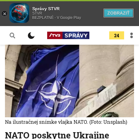
Správy STVR
ZOBRAZIŤ
STVR
BEZPLATNÉ - V Google Play
24
Na ilustračnej snímke vlajka NATO.
(Foto: Unsplash)
NATO poskytne Ukrajine