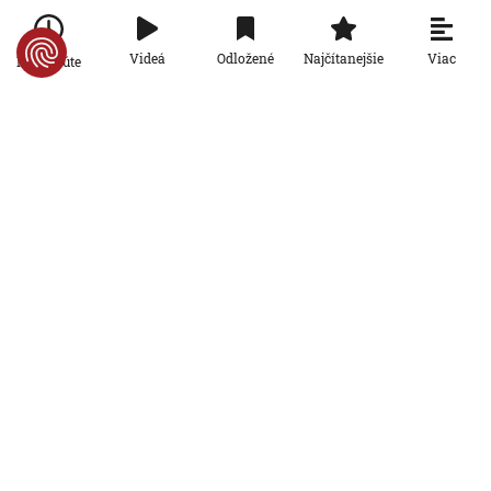
zaplatili životom: Starosta Ceuty
oznámil tragickú bilanciu migračnej
krízy
Viac
Videá
Odložené
Najčítanejšie
Po minúte
6. 8. 2026, 16:16:47
Svet
Žena v Taliansku omylom vyhodila
žreb s výhrou milión eur. Smetiari ho
hľadali dva dni
6. 8. 2026, 15:49:55
Svet
VIDEO: Britka Betty prekonala svetový
rekord. V 97 rokoch sa stala najstaršou
ženou, ktorá kráčala po krídle lietadla
6. 8. 2026, 15:40:24
Svet
V ukrajinskej armáde slúži takmer 16-
tisíc zahraničných dobrovoľníkov
6. 8. 2026, 14:26:05