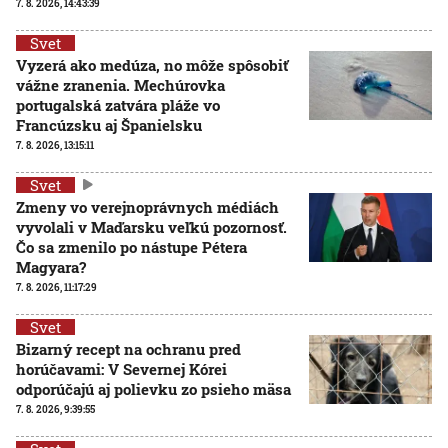
7. 8. 2026, 14:43:39
Svet
Vyzerá ako medúza, no môže spôsobiť
vážne zranenia. Mechúrovka
portugalská zatvára pláže vo
Francúzsku aj Španielsku
7. 8. 2026, 13:15:11
Svet
Zmeny vo verejnoprávnych médiách
vyvolali v Maďarsku veľkú pozornosť.
Čo sa zmenilo po nástupe Pétera
Magyara?
7. 8. 2026, 11:17:29
Svet
Bizarný recept na ochranu pred
horúčavami: V Severnej Kórei
odporúčajú aj polievku zo psieho mäsa
7. 8. 2026, 9:39:55