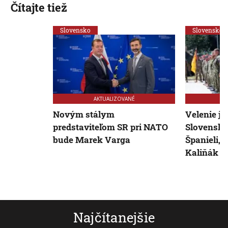
Čítajte tiež
Slovensko
Slovensko
AKTUALIZOVANÉ
Novým stálym
Velenie j
predstaviteľom SR pri NATO
Slovensku
bude Marek Varga
Španieli, 
Kaliňák
Najčítanejšie