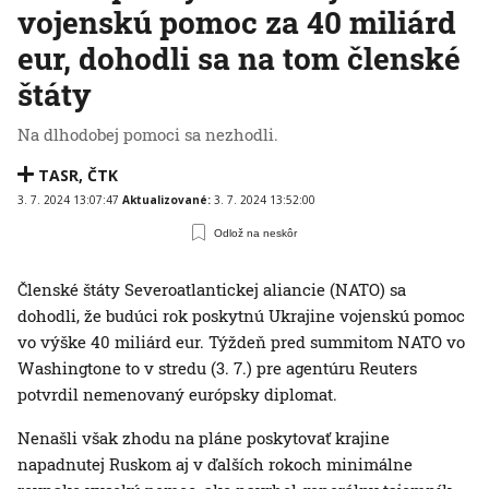
vojenskú pomoc za 40 miliárd
eur, dohodli sa na tom členské
štáty
Na dlhodobej pomoci sa nezhodli.
TASR
,
ČTK
3. 7. 2024 13:07:47
Aktualizované:
3. 7. 2024 13:52:00
Odlož na neskôr
Členské štáty Severoatlantickej aliancie (NATO) sa
dohodli, že budúci rok poskytnú Ukrajine vojenskú pomoc
vo výške 40 miliárd eur. Týždeň pred summitom NATO vo
Washingtone to v stredu (3. 7.) pre agentúru Reuters
potvrdil nemenovaný európsky diplomat.
Nenašli však zhodu na pláne poskytovať krajine
napadnutej Ruskom aj v ďalších rokoch minimálne