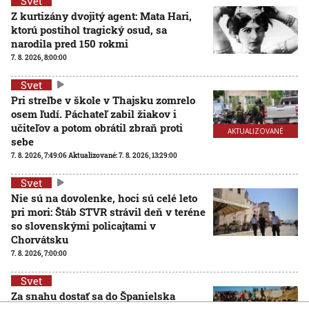
Svet
Z kurtizány dvojitý agent: Mata Hari,
ktorú postihol tragický osud, sa
narodila pred 150 rokmi
7. 8. 2026, 8:00:00
Svet
Pri streľbe v škole v Thajsku zomrelo
osem ľudí. Páchateľ zabil žiakov i
učiteľov a potom obrátil zbraň proti
AKTUALIZOVANÉ
sebe
7. 8. 2026, 7:49:06
Aktualizované:
7. 8. 2026, 13:29:00
Svet
Nie sú na dovolenke, hoci sú celé leto
pri mori: Štáb STVR strávil deň v teréne
so slovenskými policajtami v
Chorvátsku
7. 8. 2026, 7:00:00
Svet
Za snahu dostať sa do Španielska