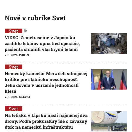
Nové v rubrike Svet
Svet
VIDEO: Zemetrasenie v Japonsku
zastihlo lekárov uprostred operácie,
pacienta chránili vlastnými telami
7. 8. 2026, 15:01:59
Svet
Nemecký kancelár Merz čelí silnejúcej
kritike pre štátnickú neschopnosť.
Jeho dôvera v udržanie jednotnosti
klesá
7. 8. 2026, 14:44:23
Svet
Na letisku v Lipsku našli najmenej dva
drony. Podľa prokuratúry ide o závažný
útok na nemeckú infraštruktúru