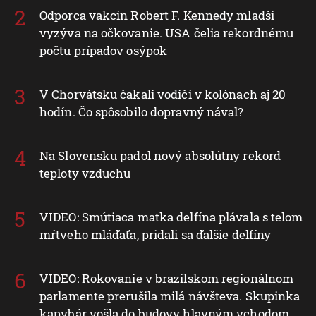
Odporca vakcín Robert F. Kennedy mladší
vyzýva na očkovanie. USA čelia rekordnému
počtu prípadov osýpok
V Chorvátsku čakali vodiči v kolónach aj 20
hodín. Čo spôsobilo dopravný nával?
Na Slovensku padol nový absolútny rekord
teploty vzduchu
VIDEO: Smútiaca matka delfína plávala s telom
mŕtveho mláďaťa, pridali sa ďalšie delfíny
VIDEO: Rokovanie v brazílskom regionálnom
parlamente prerušila milá návšteva. Skupinka
kapybár vošla do budovy hlavným vchodom