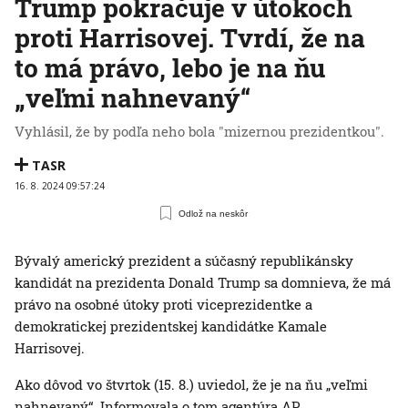
Trump pokračuje v útokoch
proti Harrisovej. Tvrdí, že na
to má právo, lebo je na ňu
„veľmi nahnevaný“
Vyhlásil, že by podľa neho bola "mizernou prezidentkou".
TASR
16. 8. 2024 09:57:24
Odlož na neskôr
Bývalý americký prezident a súčasný republikánsky
kandidát na prezidenta Donald Trump sa domnieva, že má
právo na osobné útoky proti viceprezidentke a
demokratickej prezidentskej kandidátke Kamale
Harrisovej.
Ako dôvod vo štvrtok (15. 8.) uviedol, že je na ňu „veľmi
nahnevaný“. Informovala o tom agentúra AP.