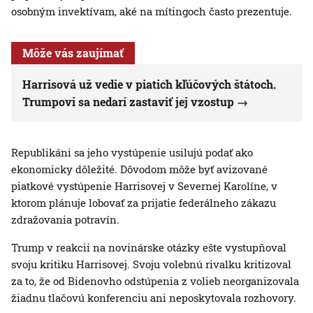
osobným invektívam, aké na mítingoch často prezentuje.
Môže vás zaujímať
Harrisová už vedie v piatich kľúčových štátoch.
Trumpovi sa nedarí zastaviť jej vzostup
Republikáni sa jeho vystúpenie usilujú podať ako
ekonomicky dôležité. Dôvodom môže byť avizované
piatkové vystúpenie Harrisovej v Severnej Karolíne, v
ktorom plánuje lobovať za prijatie federálneho zákazu
zdražovania potravín.
Trump v reakcii na novinárske otázky ešte vystupňoval
svoju kritiku Harrisovej. Svoju volebnú rivalku kritizoval
za to, že od Bidenovho odstúpenia z volieb neorganizovala
žiadnu tlačovú konferenciu ani neposkytovala rozhovory.