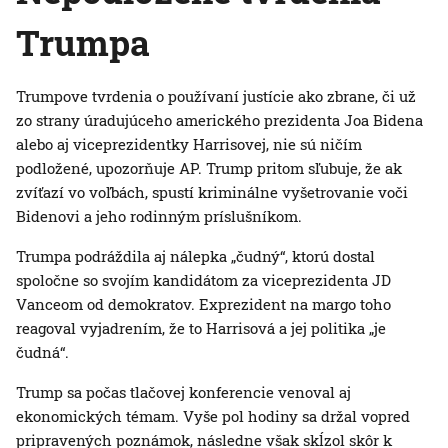
Trumpa
Trumpove tvrdenia o používaní justície ako zbrane, či už
zo strany úradujúceho amerického prezidenta Joa Bidena
alebo aj viceprezidentky Harrisovej, nie sú ničím
podložené, upozorňuje AP. Trump pritom sľubuje, že ak
zvíťazí vo voľbách, spustí kriminálne vyšetrovanie voči
Bidenovi a jeho rodinným príslušníkom.
Trumpa podráždila aj nálepka „čudný“, ktorú dostal
spoločne so svojím kandidátom za viceprezidenta JD
Vanceom od demokratov. Exprezident na margo toho
reagoval vyjadrením, že to Harrisová a jej politika „je
čudná“.
Trump sa počas tlačovej konferencie venoval aj
ekonomických témam. Vyše pol hodiny sa držal vopred
pripravených poznámok, následne však skĺzol skôr k