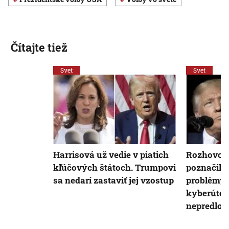
Čítajte tiež
Svet
Svet
Harrisová už vedie v piatich
Rozhovor
kľúčových štátoch. Trumpovi
poznačili 
sa nedarí zastaviť jej vzostup
problémy. 
kyberútok
nepredloži