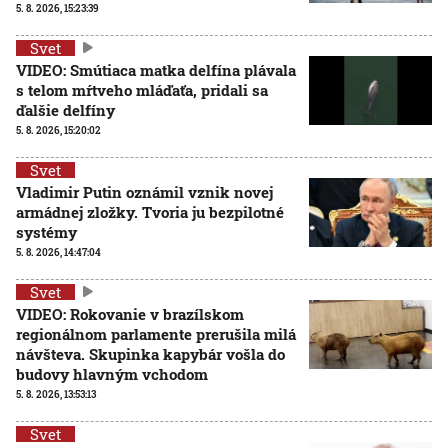
5. 8. 2026, 15:23:39
Svet
VIDEO: Smútiaca matka delfína plávala
s telom mŕtveho mláďaťa, pridali sa
ďalšie delfíny
5. 8. 2026, 15:20:02
Svet
Vladimir Putin oznámil vznik novej
armádnej zložky. Tvoria ju bezpilotné
systémy
5. 8. 2026, 14:47:04
Svet
VIDEO: Rokovanie v brazílskom
regionálnom parlamente prerušila milá
návšteva. Skupinka kapybár vošla do
budovy hlavným vchodom
5. 8. 2026, 13:53:13
Svet