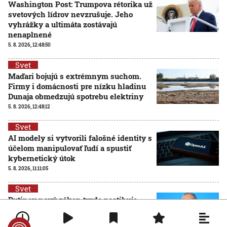
Washington Post: Trumpova rétorika už
svetových lídrov nevzrušuje. Jeho
vyhrážky a ultimáta zostávajú
nenaplnené
5. 8. 2026, 12:48:50
Svet
Maďari bojujú s extrémnym suchom.
Firmy i domácnosti pre nízku hladinu
Dunaja obmedzujú spotrebu elektriny
5. 8. 2026, 12:48:12
Svet
AI modely si vytvorili falošné identity s
účelom manipulovať ľudí a spustiť
kybernetický útok
5. 8. 2026, 11:11:05
Svet
Putinov nový zákon tvrdo postihuje
kritikov Kremľa, ktorí odišli z Ruska
5. 8. 2026, 11:09:27