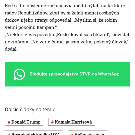
Keď sa ho následne zástupcovia médií pýtali na kritiku z
radov Republikánov, ktorí by si želali menej osobných
útokov z jeho strany, odpovedal: „Myslím si, že robím
veľmi pokojnú kampaň.“
„Niektorí z vás povedia: ‚Rozkrikoval sa a blúznil‘,“ povedal
novinárom. „No verte či nie, ja som veľmi pokojný človek,“
dodal.
Ďalšie články na tému:
Donald Trump
Kamala Harrisová
prezidentské voľby USA
voľby vo svete