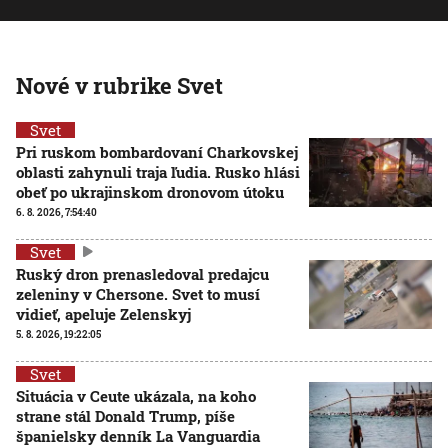
Nové v rubrike Svet
Svet
Pri ruskom bombardovaní Charkovskej
oblasti zahynuli traja ľudia. Rusko hlási
obeť po ukrajinskom dronovom útoku
6. 8. 2026, 7:54:40
Svet
Ruský dron prenasledoval predajcu
zeleniny v Chersone. Svet to musí
vidieť, apeluje Zelenskyj
5. 8. 2026, 19:22:05
Svet
Situácia v Ceute ukázala, na koho
strane stál Donald Trump, píše
španielsky denník La Vanguardia