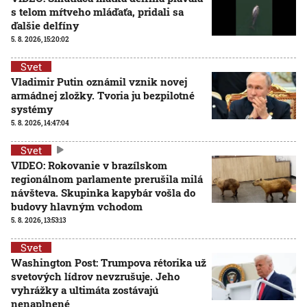
s telom mŕtveho mláďaťa, pridali sa
ďalšie delfíny
5. 8. 2026, 15:20:02
Svet
Vladimir Putin oznámil vznik novej
armádnej zložky. Tvoria ju bezpilotné
systémy
5. 8. 2026, 14:47:04
Svet
VIDEO: Rokovanie v brazílskom
regionálnom parlamente prerušila milá
návšteva. Skupinka kapybár vošla do
budovy hlavným vchodom
5. 8. 2026, 13:53:13
Svet
Washington Post: Trumpova rétorika už
svetových lídrov nevzrušuje. Jeho
vyhrážky a ultimáta zostávajú
nenaplnené