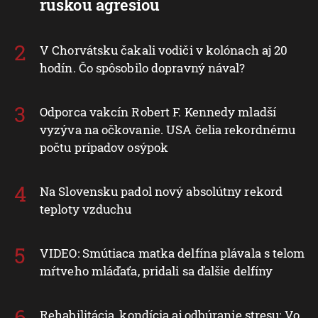
ruskou agresiou
V Chorvátsku čakali vodiči v kolónach aj 20
hodín. Čo spôsobilo dopravný nával?
Odporca vakcín Robert F. Kennedy mladší
vyzýva na očkovanie. USA čelia rekordnému
počtu prípadov osýpok
Na Slovensku padol nový absolútny rekord
teploty vzduchu
VIDEO: Smútiaca matka delfína plávala s telom
mŕtveho mláďaťa, pridali sa ďalšie delfíny
Rehabilitácia, kondícia aj odbúranie stresu: Vo