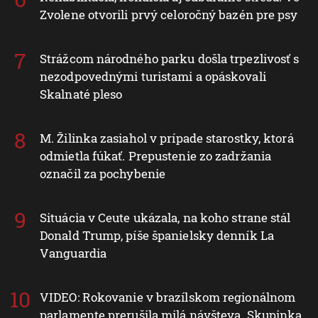
Zvolene otvorili prvý celoročný bazén pre psy
Strážcom národného parku došla trpezlivosť s
nezodpovednými turistami a opáskovali
Skalnaté pleso
M. Žilinka zasiahol v prípade starostky, ktorá
odmietla fúkať. Prepustenie zo zadržania
označil za pochybenie
Situácia v Ceute ukázala, na koho strane stál
Donald Trump, píše španielsky denník La
Vanguardia
VIDEO: Rokovanie v brazílskom regionálnom
parlamente prerušila milá návšteva. Skupinka