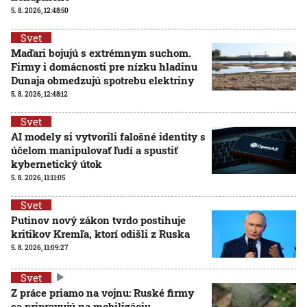
5. 8. 2026, 12:48:50
Svet
Maďari bojujú s extrémnym suchom.
Firmy i domácnosti pre nízku hladinu
Dunaja obmedzujú spotrebu elektriny
5. 8. 2026, 12:48:12
Svet
AI modely si vytvorili falošné identity s
účelom manipulovať ľudí a spustiť
kybernetický útok
5. 8. 2026, 11:11:05
Svet
Putinov nový zákon tvrdo postihuje
kritikov Kremľa, ktorí odišli z Ruska
5. 8. 2026, 11:09:27
Svet
Z práce priamo na vojnu: Ruské firmy
sa pripravujú na mobilizáciu