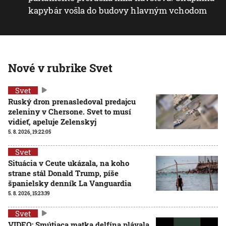
kapybár vošla do budovy hlavným vchodom
Nové v rubrike Svet
Svet
Ruský dron prenasledoval predajcu
zeleniny v Chersone. Svet to musí
vidieť, apeluje Zelenskyj
5. 8. 2026, 19:22:05
Svet
Situácia v Ceute ukázala, na koho
strane stál Donald Trump, píše
španielsky denník La Vanguardia
5. 8. 2026, 15:23:39
Svet
VIDEO: Smútiaca matka delfína plávala