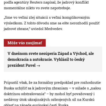
podľa agentúry Reuters napísal, že jadrový konflikt
momentálne nikto vo svete nepotrebuje.
„Sme vo veľmi zlej situácii s veľmi komplikovaným
výsledkom. Z tohto dôvodu sme sa ešte nerozhodli použiť
jadrové zbrane,“ uviedol Medvedev.
Môže vás zaujímať
V dnešnom svete nesúperia Západ a Východ, ale
demokracia a autokracie. Vyhlásil to český
prezident Pavel
Pripustil však, že za formálny predpoklad pre rozhodnutie
Ruska uchýliť sa k jadrovým zbraniam – v súlade s „našou
doktrínou odstrašovania“ – by mohol byť považovaný i
nedávny útok ukrajinských ozbrojených síl na Kurskú
oblasť na západe európskej časti Ruska.