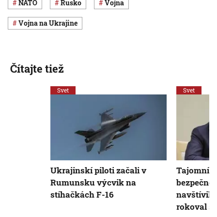
NATO
Rusko
vojna
vojna na Ukrajine
Čítajte tiež
Svet
Svet
Ukrajinskí piloti začali v
Tajomník 
Rumunsku výcvik na
bezpečnos
stíhačkách F-16
navštívil 
rokoval s