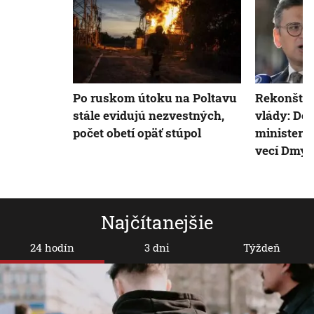
Po ruskom útoku na Poltavu
Rekonštru
stále evidujú nezvestných,
vlády: Dem
počet obetí opäť stúpol
ministers
vecí Dmyt
Najčítanejšie
24 hodín
3 dni
Týždeň