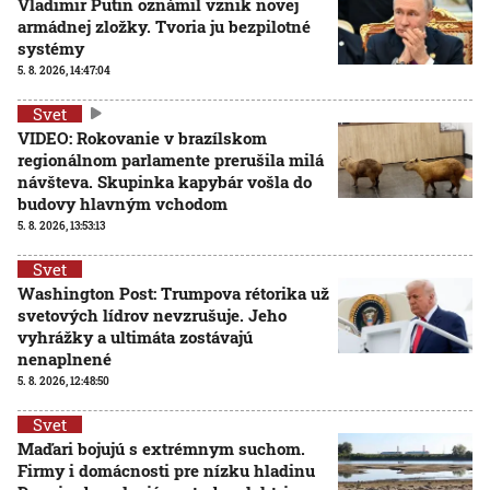
Vladimir Putin oznámil vznik novej
armádnej zložky. Tvoria ju bezpilotné
systémy
5. 8. 2026, 14:47:04
Svet
VIDEO: Rokovanie v brazílskom
regionálnom parlamente prerušila milá
návšteva. Skupinka kapybár vošla do
budovy hlavným vchodom
5. 8. 2026, 13:53:13
Svet
Washington Post: Trumpova rétorika už
svetových lídrov nevzrušuje. Jeho
vyhrážky a ultimáta zostávajú
nenaplnené
5. 8. 2026, 12:48:50
Svet
Maďari bojujú s extrémnym suchom.
Firmy i domácnosti pre nízku hladinu