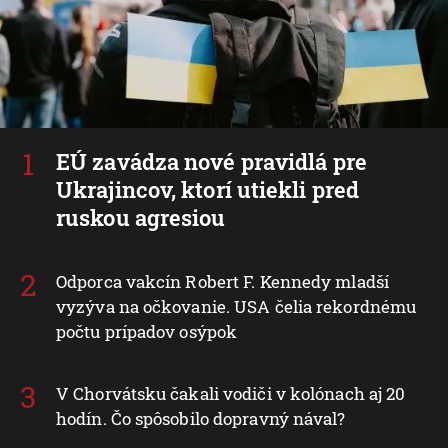
EÚ zavádza nové pravidlá pre
Ukrajincov, ktorí utiekli pred
ruskou agresiou
Odporca vakcín Robert F. Kennedy mladší
vyzýva na očkovanie. USA čelia rekordnému
počtu prípadov osýpok
V Chorvátsku čakali vodiči v kolónach aj 20
hodín. Čo spôsobilo dopravný nával?