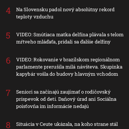
Na Slovensku padol nový absolútny rekord
teploty vzduchu
VIDEO: Smútiaca matka delfína plávala s telom
mŕtveho mláďaťa, pridali sa ďalšie delfíny
VIDEO: Rokovanie v brazílskom regionálnom
parlamente prerušila milá návšteva. Skupinka
kapybár vošla do budovy hlavným vchodom
Seniori sa začínajú zaujímať o rodičovský
príspevok od detí. Daňový úrad ani Sociálna
poisťovňa im informácie nedajú
Situácia v Ceute ukázala, na koho strane stál