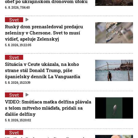
obeť po ukrajinskom dronovom útoku
6. 8. 2026, 7:54:40
Svet
Ruský dron prenasledoval predajcu
zeleniny v Chersone. Svet to musí
vidieť, apeluje Zelenskyj
5. 8. 2026, 19:22:05
Svet
Situácia v Ceute ukázala, na koho
strane stál Donald Trump, píše
španielsky denník La Vanguardia
5. 8. 2026, 15:23:39
Svet
VIDEO: Smútiaca matka delfína plávala
s telom mŕtveho mláďaťa, pridali sa
ďalšie delfíny
5. 8. 2026, 15:20:02
Svet