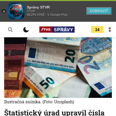
Správy STVR
ZOBRAZIŤ
STVR
BEZPLATNÉ - V Google Play
24
Ilustračná snímka.
(Foto: Unsplash)
Štatistický úrad upravil čísla