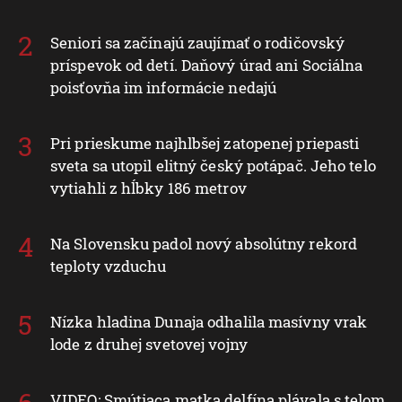
Seniori sa začínajú zaujímať o rodičovský
príspevok od detí. Daňový úrad ani Sociálna
poisťovňa im informácie nedajú
Pri prieskume najhlbšej zatopenej priepasti
sveta sa utopil elitný český potápač. Jeho telo
vytiahli z hĺbky 186 metrov
Na Slovensku padol nový absolútny rekord
teploty vzduchu
Nízka hladina Dunaja odhalila masívny vrak
lode z druhej svetovej vojny
VIDEO: Smútiaca matka delfína plávala s telom