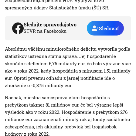
zodpovedalo 56,05 percent HDP. Vyplýva to zo
spresnených údajov Štatistického úradu (ŠÚ) SR.
Sledujte spravodajstvo
Sledovať
STVR na Facebooku
Absolútnu väčšinu minuloročného deficitu vytvorila podľa
štatistikov ústredná štátna správa. Jej hospodárenie
skončilo s deficitom 6,76 miliardy eur, čo bolo výrazne viac
ako v roku 2022, kedy hospodárila s mínusom 1,51 miliardy
eur. Oproti prvému odhadu z jarnej notifikácie ide o
zhoršenie o -0,375 miliardy eur.
Naopak, miestna samospráva vlani hospodárila s
prebytkom takmer 81 miliónov eur, čo bol výrazne lepší
výsledok ako v roku 2022. Hospodárenie s prebytkom 276
miliónov eur zaznamenali minulý rok aj fondy sociálneho
zabezpečenia, ich aktuálny prebytok bol trojnásobok
hodnoty z roku 2022.