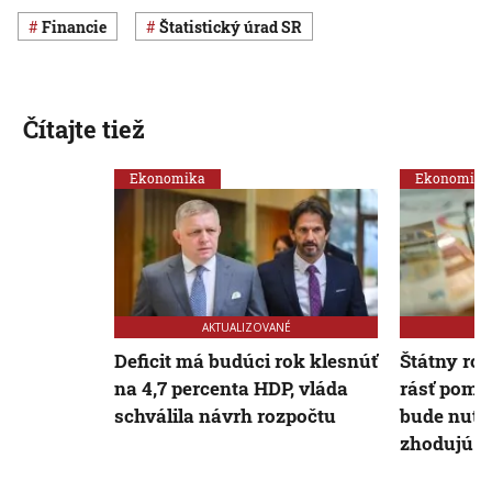
Financie
Štatistický úrad SR
Čítajte tiež
Ekonomika
Ekonomika
AKTUALIZOVANÉ
Deficit má budúci rok klesnúť
Štátny roz
na 4,7 percenta HDP, vláda
rásť pomal
schválila návrh rozpočtu
bude nutná
zhodujú s