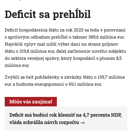
Deficit sa prehĺbil
Deficit hospodárenia štátu za rok 2023 sa teda v porovnaní
s aprílovým odhadom prehĺbil o takmer 389,6 milióna eur.
Najväčší vplyv mal nižší výber daní na strane príjmov
štátu o 319,8 milióna eur, ďalej začlenenie nového subjektu
do sektora verejnej správy, ktorý hospodáril s plusom 8,5
milióna eur.
Zvýšili sa tiež pohľadávky a záväzky štátu o 139,7 milióna
eur a hodnota energopomoci o 69,1 milióna eur.
Môže vás zaujímať
Deficit má budúci rok klesnúť na 4,7 percenta HDP,
vláda schválila návrh rozpočtu