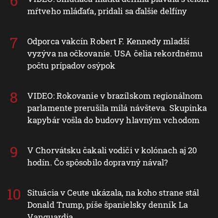
mŕtveho mláďaťa, pridali sa ďalšie delfíny
Odporca vakcín Robert F. Kennedy mladší
vyzýva na očkovanie. USA čelia rekordnému
počtu prípadov osýpok
VIDEO: Rokovanie v brazílskom regionálnom
parlamente prerušila milá návšteva. Skupinka
kapybár vošla do budovy hlavným vchodom
V Chorvátsku čakali vodiči v kolónach aj 20
hodín. Čo spôsobilo dopravný nával?
Situácia v Ceute ukázala, na koho strane stál
Donald Trump, píše španielsky denník La
Vanguardia