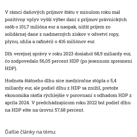
V rámci daňových príjmov štátu v minulom roku mal
pozitívny vplyv vyšší výber daní z príjmov právnických
osôb o 101,7 milióna eur a naopak, nižší príjem zo
solidárnej dane z nadmerných ziskov v odvetví ropy,
plynu, uhlia a rafinérií o 416 miliónov eur.
Dlh verejnej správy v roku 2023 dosiahol 68,9 miliardy eur,
čo zodpovedalo 56,05 percent HDP (po jesennom spresnení
HDP).
Hodnota štátneho dlhu síce medziročne stúpla o 5,4
miliardy eur, ale podiel dlhu z HDP sa znížil, pretože
ekonomika rástla rýchlejšie v porovnaní s odhadom HDP z
apríla 2024. V predchádzajúcom roku 2022 bol podiel dlhu
na HDP ešte na úrovni 57,68 percent.
Ďalšie články na tému: