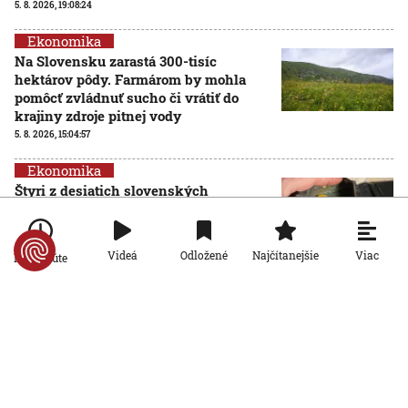
5. 8. 2026, 19:08:24
Ekonomika
Na Slovensku zarastá 300-tisíc
hektárov pôdy. Farmárom by mohla
pomôcť zvládnuť sucho či vrátiť do
krajiny zdroje pitnej vody
5. 8. 2026, 15:04:57
Ekonomika
Štyri z desiatich slovenských
domácností nemajú žiadnu finančnú
rezervu, vyplýva z prieskumu
5. 8. 2026, 6:00:00
Viac
Videá
Odložené
Najčítanejšie
Po minúte
Ekonomika
Počet falošných PN sa znižuje: Nový
systém Sociálnej poisťovni ušetril
desiatky miliónov eur
4. 8. 2026, 19:11:30
Ekonomika