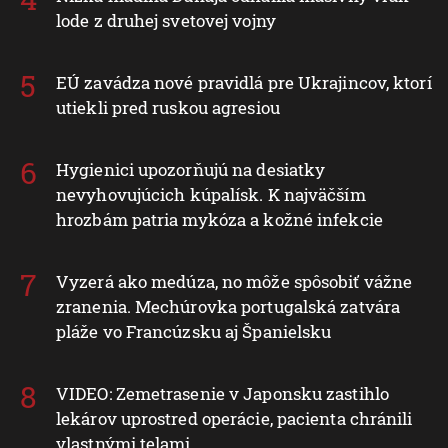
lode z druhej svetovej vojny
EÚ zavádza nové pravidlá pre Ukrajincov, ktorí
utiekli pred ruskou agresiou
Hygienici upozorňujú na desiatky
nevyhovujúcich kúpalísk. K najväčším
hrozbám patria mykóza a kožné infekcie
Vyzerá ako medúza, no môže spôsobiť vážne
zranenia. Mechúrovka portugalská zatvára
pláže vo Francúzsku aj Španielsku
VIDEO: Zemetrasenie v Japonsku zastihlo
lekárov uprostred operácie, pacienta chránili
vlastnými telami