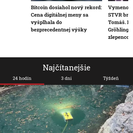
Bitcoin dosiahol nový rekord:
Vymenova
Cena digitálnej meny sa
STVR brzdí
vyšplhala do
Tomáš. Koa
bezprecedentnej výšky
Gröhling z
zlepencov
Najčítanejšie
24 hodín
3 dni
Týždeň