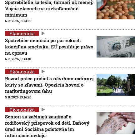
Spotrebitelia sa tešia, farmári už menej:
Vajcia zlacneli na niekoľkoročné
minimum
6. 8. 2026, 19:14:05
Ekonomika
Spotrebiče nemusia po pár rokoch
končiť na smetisku. EÚ posilňuje právo
na opravu
6. 8. 2026, 13:44:01
Ekonomika
Rezort práce prišiel s návrhom rodinnej
karty so zľavami. Opozícia hovorí o
marketingovom ťahu
5. 8. 2026, 19:14:20
Ekonomika
Seniori sa začínajú zaujímať o
rodičovský príspevok od detí. Daňový
úrad ani Sociálna poisťovňa im
informácie nedajú