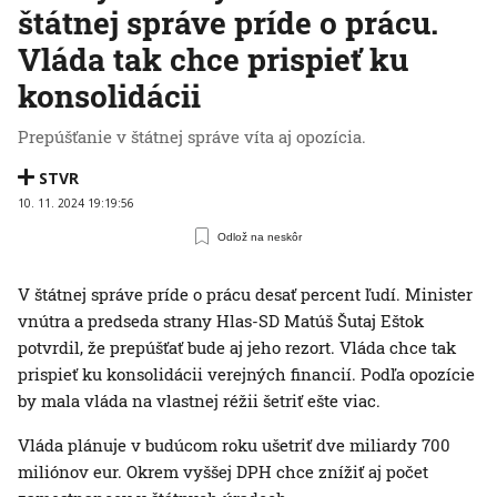
štátnej správe príde o prácu.
Vláda tak chce prispieť ku
konsolidácii
Prepúšťanie v štátnej správe víta aj opozícia.
STVR
10. 11. 2024 19:19:56
Odlož na neskôr
V štátnej správe príde o prácu desať percent ľudí. Minister
vnútra a predseda strany Hlas-SD Matúš Šutaj Eštok
potvrdil, že prepúšťať bude aj jeho rezort. Vláda chce tak
prispieť ku konsolidácii verejných financií. Podľa opozície
by mala vláda na vlastnej réžii šetriť ešte viac.
Vláda plánuje v budúcom roku ušetriť dve miliardy 700
miliónov eur. Okrem vyššej DPH chce znížiť aj počet