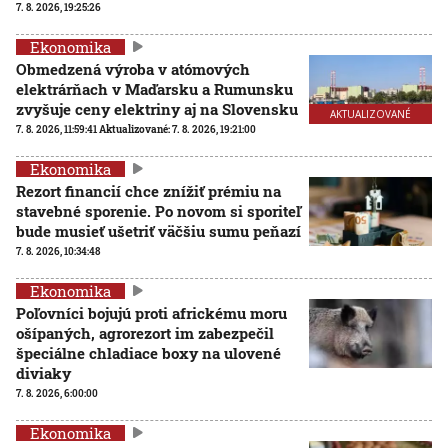
7. 8. 2026, 19:25:26
Ekonomika
Obmedzená výroba v atómových
elektrárňach v Maďarsku a Rumunsku
zvyšuje ceny elektriny aj na Slovensku
AKTUALIZOVANÉ
7. 8. 2026, 11:59:41
Aktualizované:
7. 8. 2026, 19:21:00
Ekonomika
Rezort financií chce znížiť prémiu na
stavebné sporenie. Po novom si sporiteľ
bude musieť ušetriť väčšiu sumu peňazí
7. 8. 2026, 10:34:48
Ekonomika
Poľovníci bojujú proti africkému moru
ošípaných, agrorezort im zabezpečil
špeciálne chladiace boxy na ulovené
diviaky
7. 8. 2026, 6:00:00
Ekonomika