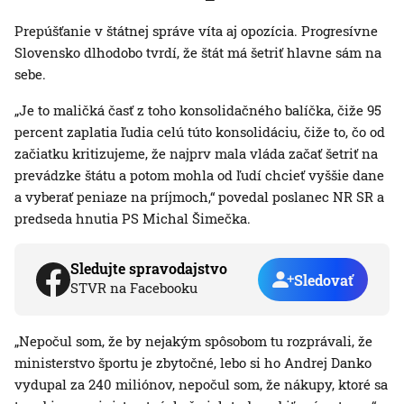
Prepúšťanie v štátnej správe víta aj opozícia. Progresívne
Slovensko dlhodobo tvrdí, že štát má šetriť hlavne sám na
sebe.
„Je to maličká časť z toho konsolidačného balíčka, čiže 95
percent zaplatia ľudia celú túto konsolidáciu, čiže to, čo od
začiatku kritizujeme, že najprv mala vláda začať šetriť na
prevádzke štátu a potom mohla od ľudí chcieť vyššie dane
a vyberať peniaze na príjmoch,“ povedal poslanec NR SR a
predseda hnutia PS Michal Šimečka.
Sledujte spravodajstvo
Sledovať
STVR na Facebooku
„Nepočul som, že by nejakým spôsobom tu rozprávali, že
ministerstvo športu je zbytočné, lebo si ho Andrej Danko
vydupal za 240 miliónov, nepočul som, že nákupy, ktoré sa