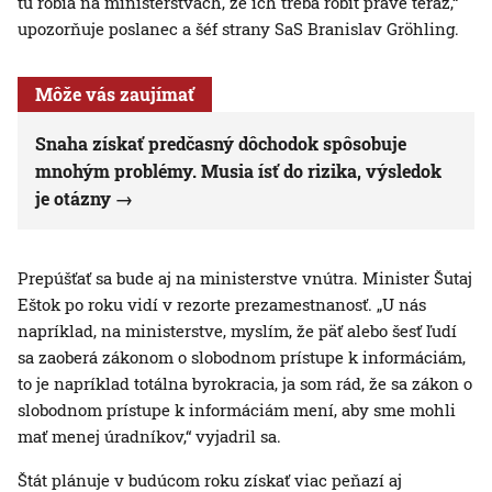
tu robia na ministerstvách, že ich treba robiť práve teraz,“
upozorňuje poslanec a šéf strany SaS Branislav Gröhling.
Môže vás zaujímať
Snaha získať predčasný dôchodok spôsobuje
mnohým problémy. Musia ísť do rizika, výsledok
je otázny
Prepúšťať sa bude aj na ministerstve vnútra. Minister Šutaj
Eštok po roku vidí v rezorte prezamestnanosť. „U nás
napríklad, na ministerstve, myslím, že päť alebo šesť ľudí
sa zaoberá zákonom o slobodnom prístupe k informáciám,
to je napríklad totálna byrokracia, ja som rád, že sa zákon o
slobodnom prístupe k informáciám mení, aby sme mohli
mať menej úradníkov,“ vyjadril sa.
Štát plánuje v budúcom roku získať viac peňazí aj