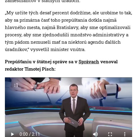
zamestnancov v štátnych úradoch.
„My určite tých desať percent dodržíme, ale urobíme to tak,
aby sa primárna časť toho prepúštania dotkla najmä
hlavného mesta, najmä Bratislavy, aby sme optimalizovali
procesy, aby sme zjednodušili množstvo administratívy a
tým pádom nemuseli mať na niektorú agendu ďalších
úradníkov,“ vysvetlil minister vnútra.
Prepúšťaniu v štátnej správe sa v
Správach
venoval
redaktor Timotej Pisch: