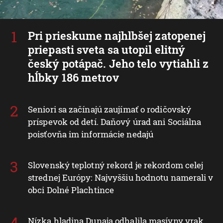
Pri prieskume najhlbšej zatopenej
priepasti sveta sa utopil elitný
český potápač. Jeho telo vytiahli z
hĺbky 186 metrov
Seniori sa začínajú zaujímať o rodičovský
príspevok od detí. Daňový úrad ani Sociálna
poisťovňa im informácie nedajú
Slovenský teplotný rekord je rekordom celej
strednej Európy: Najvyššiu hodnotu namerali v
obci Dolné Plachtince
Nízka hladina Dunaja odhalila masívny vrak