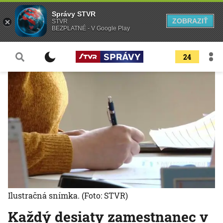
Správy STVR
ZOBRAZIŤ
STVR
BEZPLATNÉ - V Google Play
24
Ilustračná snímka.
(Foto: STVR)
Každý desiaty zamestnanec v