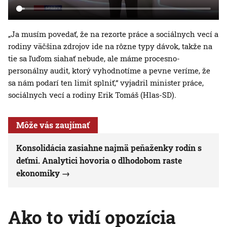
„Ja musím povedať, že na rezorte práce a sociálnych vecí a
rodiny väčšina zdrojov ide na rôzne typy dávok, takže na
tie sa ľuďom siahať nebude, ale máme procesno-
personálny audit, ktorý vyhodnotíme a pevne veríme, že
sa nám podarí ten limit splniť,“ vyjadril minister práce,
sociálnych vecí a rodiny Erik Tomáš (Hlas-SD).
Môže vás zaujímať
Konsolidácia zasiahne najmä peňaženky rodín s
deťmi. Analytici hovoria o dlhodobom raste
ekonomiky
Ako to vidí opozícia