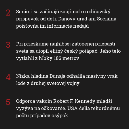
Seniori sa začínajú zaujímať o rodičovský
príspevok od detí. Daňový úrad ani Sociálna
poisťovňa im informácie nedajú
Pri prieskume najhlbšej zatopenej priepasti
sveta sa utopil elitný český potápač. Jeho telo
vytiahli z hĺbky 186 metrov
Nízka hladina Dunaja odhalila masívny vrak
lode z druhej svetovej vojny
Odporca vakcín Robert F. Kennedy mladší
vyzýva na očkovanie. USA čelia rekordnému
počtu prípadov osýpok