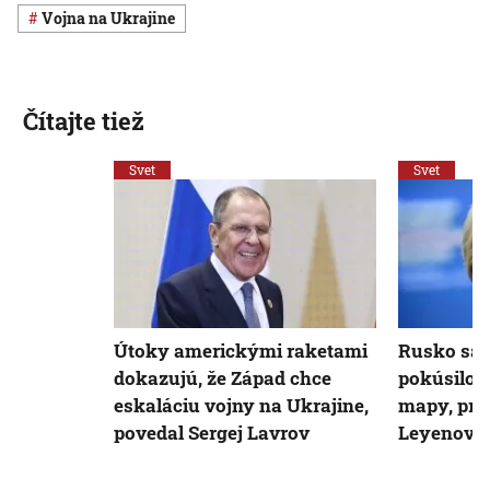
vojna na Ukrajine
Čítajte tiež
Svet
Svet
Útoky americkými raketami
Rusko sa p
dokazujú, že Západ chce
pokúsilo 
eskaláciu vojny na Ukrajine,
mapy, pri
povedal Sergej Lavrov
Leyenová