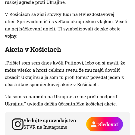
ruskej agresie proti Ukrajine.
V Košiciach sa zišli stovky ľudí na Hviezdoslavovej
ulici. Sprievodom išli s veľkou ukrajinskou vlajkou. Viseli
na nej háčkovaní anjeli. Tí symbolizovali detské obete
vojny.
Akcia v Košiciach
„Prišiel som sem dnes kvôli Putinovi, lebo on si myslí, že
môže všetko a hrozí celému svetu, že mu majú dovoliť
obsadiť Ukrajinu a ja som tu proti tomu,” povedal jeden z
účastníkov spomienkovej akcie v Košiciach.
“Ja som sa narodila na Ukrajine a sme prišli podporiť
Ukrajinu,” uviedla ďalšia účasntníčka košickej akcie.
Sledujte spravodajstvo
Sledovať
STVR na Instagrame