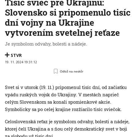
Tisíc sviec pre Ukrajinu:
Slovensko si pripomenulo tisíc
dní vojny na Ukrajine
vytvorením svetelnej reťaze
Je symbolom odvahy, bolesti a nádeje.
STVR
19. 11. 2024 19:31:12
Odlož na neskôr
Svet si v utorok (19. 11.) pripomenul tisíc dní, od začiatku
vpádu ruských vojsk do Ukrajiny. V mestách naprieč
celým Slovenskom sa konali spomienkové akcie.
Symbolicky sa po celej krajine rozžiarilo tisíc sviečok.
Celoslovenská reťaz je symbolom odvahy, bolesti a nádeje,
ktorej čelí Ukrajina a s ňou celý demokratický svet v boji
za slobodu už tisíc dní.