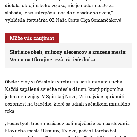
dieťaťa, ukrajinského vojaka, nie je nadarmo. Je za
slobodu, je za integráciu nás do slobodného sveta,“
vyhlásila štatutárka OZ Naša Cesta Oľga Semančáková.
Môže vás zaujímať
Státisíce obetí, milióny utečencov a zničené mestá:
Vojna na Ukrajine trvá už tisíc dní
Obete vojny si účastníci stretnutia uctili minútou ticha.
Každá zapálená sviečka niesla dátum, ktorý pripomína
jeden deň vojny. V Spišskej Novej Vsi najviac upriamili
pozornosť na tragédie, ktoré sa udiali začiatkom minulého
roka.
„Počas tých troch mesiacov boli najväčšie bombardovania
hlavného mesta Ukrajiny, Kyjeva, počas ktorého boli