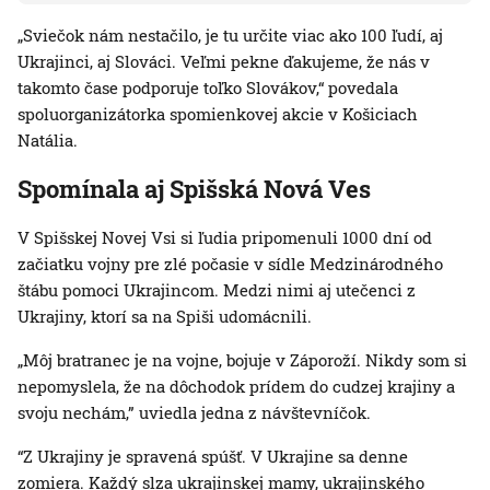
„Sviečok nám nestačilo, je tu určite viac ako 100 ľudí, aj
Ukrajinci, aj Slováci. Veľmi pekne ďakujeme, že nás v
takomto čase podporuje toľko Slovákov,“ povedala
spoluorganizátorka spomienkovej akcie v Košiciach
Natália.
Spomínala aj Spišská Nová Ves
V Spišskej Novej Vsi si ľudia pripomenuli 1000 dní od
začiatku vojny pre zlé počasie v sídle Medzinárodného
štábu pomoci Ukrajincom. Medzi nimi aj utečenci z
Ukrajiny, ktorí sa na Spiši udomácnili.
„Môj bratranec je na vojne, bojuje v Záporoží. Nikdy som si
nepomyslela, že na dôchodok prídem do cudzej krajiny a
svoju nechám,” uviedla jedna z návštevníčok.
“Z Ukrajiny je spravená spúšť. V Ukrajine sa denne
zomiera. Každý slza ukrajinskej mamy, ukrajinského