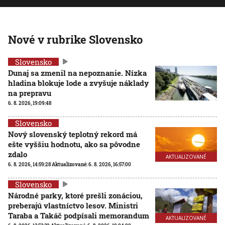
Nové v rubrike Slovensko
Slovensko
Dunaj sa zmenil na nepoznanie. Nízka
hladina blokuje lode a zvyšuje náklady
na prepravu
6. 8. 2026, 19:09:48
Slovensko
Nový slovenský teplotný rekord má
ešte vyššiu hodnotu, ako sa pôvodne
zdalo
AKTUALIZOVANÉ
6. 8. 2026, 14:59:28
Aktualizované:
6. 8. 2026, 16:57:00
Slovensko
Národné parky, ktoré prešli zonáciou,
preberajú vlastníctvo lesov. Ministri
Taraba a Takáč podpísali memorandum
AKTUALIZOVANÉ