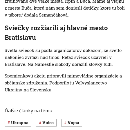
zruinované dve veľké mestá. Irpiň a Buča. Máme aj vlajku
z mesta Buča, ktorú nám sem doniesli detičky, ktoré tu boli
v tábore,“ dodala Semančáková.
Sviečky rozžiarili aj hlavné mesto
Bratislavu
Svetlá sviečok sú podľa organizátorov dôkazom, že svetlo
nakoniec zvíťazí nad tmou. Reťaz sviečok uzavreli v
Bratislave. Na Námestie slobody dorazili stovky ľudí.
Spomienkovú akciu pripravili mimovládne organizácie a
občianske združenia. Podporilo ju Veľvyslanectvo
Ukrajiny na Slovensku.
Ďalšie články na tému:
Ukrajina
Video
vojna