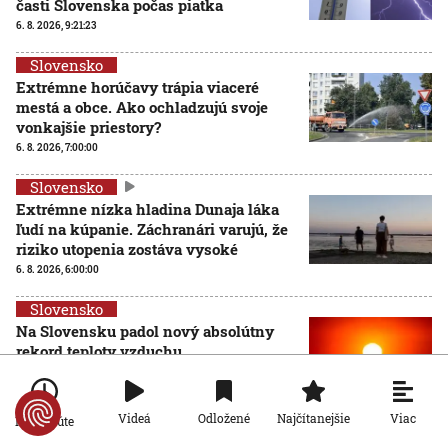
časti Slovenska počas piatka
6. 8. 2026, 9:21:23
Slovensko
Extrémne horúčavy trápia viaceré
mestá a obce. Ako ochladzujú svoje
vonkajšie priestory?
6. 8. 2026, 7:00:00
Slovensko
Extrémne nízka hladina Dunaja láka
ľudí na kúpanie. Záchranári varujú, že
riziko utopenia zostáva vysoké
6. 8. 2026, 6:00:00
Slovensko
Na Slovensku padol nový absolútny
rekord teploty vzduchu
5. 8. 2026, 17:26:51
Viac
Videá
Odložené
Najčítanejšie
Po minúte