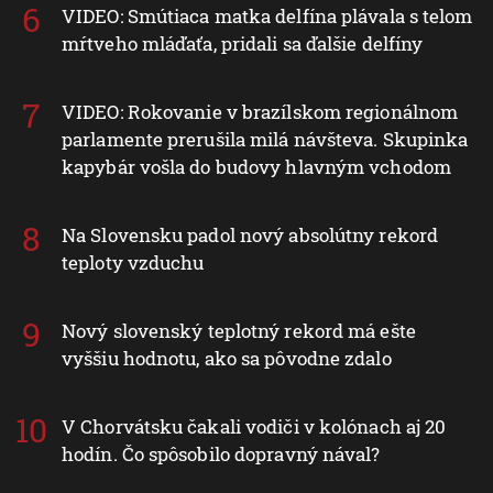
VIDEO: Smútiaca matka delfína plávala s telom
mŕtveho mláďaťa, pridali sa ďalšie delfíny
VIDEO: Rokovanie v brazílskom regionálnom
parlamente prerušila milá návšteva. Skupinka
kapybár vošla do budovy hlavným vchodom
Na Slovensku padol nový absolútny rekord
teploty vzduchu
Nový slovenský teplotný rekord má ešte
vyššiu hodnotu, ako sa pôvodne zdalo
V Chorvátsku čakali vodiči v kolónach aj 20
hodín. Čo spôsobilo dopravný nával?