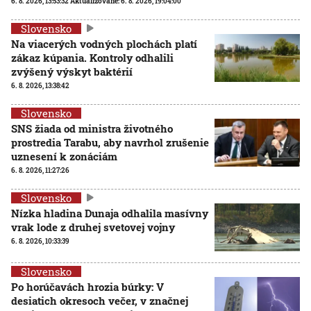
6. 8. 2026, 13:53:32
Aktualizované:
6. 8. 2026, 19:04:00
Slovensko
Na viacerých vodných plochách platí
zákaz kúpania. Kontroly odhalili
zvýšený výskyt baktérií
6. 8. 2026, 13:38:42
Slovensko
SNS žiada od ministra životného
prostredia Tarabu, aby navrhol zrušenie
uznesení k zonáciám
6. 8. 2026, 11:27:26
Slovensko
Nízka hladina Dunaja odhalila masívny
vrak lode z druhej svetovej vojny
6. 8. 2026, 10:33:39
Slovensko
Po horúčavách hrozia búrky: V
desiatich okresoch večer, v značnej