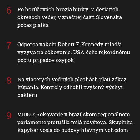
Po horúčavách hrozia búrky: V desiatich
okresoch večer, v značnej časti Slovenska
počas piatka
Odporca vakcín Robert F. Kennedy mladší
vyzýva na očkovanie. USA čelia rekordnému
počtu prípadov osýpok
Na viacerých vodných plochách platí zákaz
kúpania. Kontroly odhalili zvýšený výskyt
baktérií
VIDEO: Rokovanie v brazílskom regionálnom
parlamente prerušila milá návšteva. Skupinka
kapybár vošla do budovy hlavným vchodom