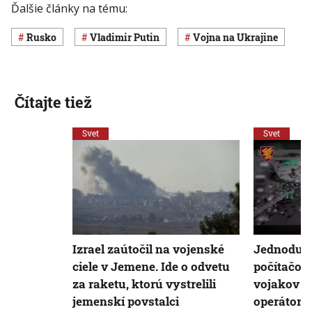
Ďalšie články na tému:
Rusko
Vladimir Putin
vojna na Ukrajine
Čítajte tiež
Svet
Svet
Izrael zaútočil na vojenské
Jednoduch
ciele v Jemene. Ide o odvetu
počítačove
za raketu, ktorú vystrelili
vojakov K
jemenskí povstalci
operátor d