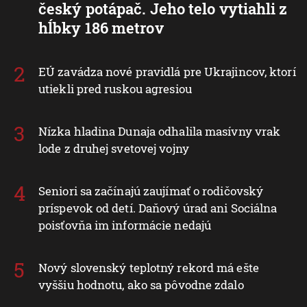
český potápač. Jeho telo vytiahli z
hĺbky 186 metrov
EÚ zavádza nové pravidlá pre Ukrajincov, ktorí
utiekli pred ruskou agresiou
Nízka hladina Dunaja odhalila masívny vrak
lode z druhej svetovej vojny
Seniori sa začínajú zaujímať o rodičovský
príspevok od detí. Daňový úrad ani Sociálna
poisťovňa im informácie nedajú
Nový slovenský teplotný rekord má ešte
vyššiu hodnotu, ako sa pôvodne zdalo