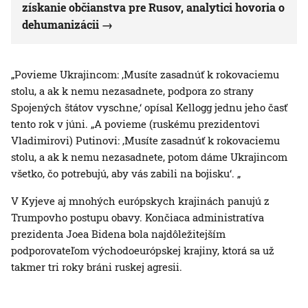
získanie občianstva pre Rusov, analytici hovoria o
dehumanizácii
„Povieme Ukrajincom: ‚Musíte zasadnúť k rokovaciemu
stolu, a ak k nemu nezasadnete, podpora zo strany
Spojených štátov vyschne,‘ opísal Kellogg jednu jeho časť
tento rok v júni. „A povieme (ruskému prezidentovi
Vladimirovi) Putinovi: ‚Musíte zasadnúť k rokovaciemu
stolu, a ak k nemu nezasadnete, potom dáme Ukrajincom
všetko, čo potrebujú, aby vás zabili na bojisku‘. „
V Kyjeve aj mnohých európskych krajinách panujú z
Trumpovho postupu obavy. Končiaca administratíva
prezidenta Joea Bidena bola najdôležitejším
podporovateľom východoeurópskej krajiny, ktorá sa už
takmer tri roky bráni ruskej agresii.