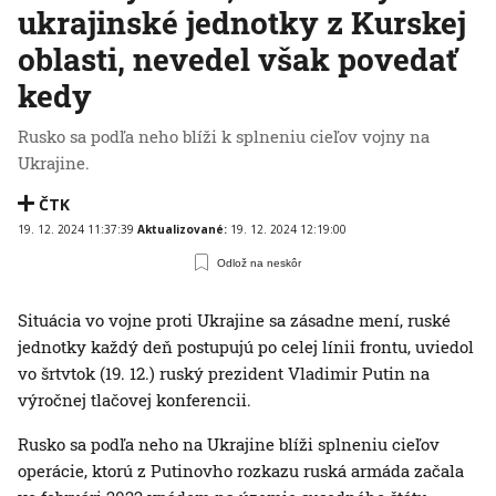
ukrajinské jednotky z Kurskej
oblasti, nevedel však povedať
kedy
Rusko sa podľa neho blíži k splneniu cieľov vojny na
Ukrajine.
ČTK
19. 12. 2024 11:37:39
Aktualizované:
19. 12. 2024 12:19:00
Odlož na neskôr
Situácia vo vojne proti Ukrajine sa zásadne mení, ruské
jednotky každý deň postupujú po celej línii frontu, uviedol
vo šrtvtok (19. 12.) ruský prezident Vladimir Putin na
výročnej tlačovej konferencii.
Rusko sa podľa neho na Ukrajine blíži splneniu cieľov
operácie, ktorú z Putinovho rozkazu ruská armáda začala