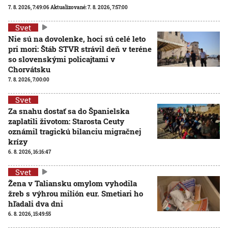
7. 8. 2026, 7:49:06
Aktualizované:
7. 8. 2026, 7:57:00
Svet
Nie sú na dovolenke, hoci sú celé leto
pri mori: Štáb STVR strávil deň v teréne
so slovenskými policajtami v
Chorvátsku
7. 8. 2026, 7:00:00
Svet
Za snahu dostať sa do Španielska
zaplatili životom: Starosta Ceuty
oznámil tragickú bilanciu migračnej
krízy
6. 8. 2026, 16:16:47
Svet
Žena v Taliansku omylom vyhodila
žreb s výhrou milión eur. Smetiari ho
hľadali dva dni
6. 8. 2026, 15:49:55