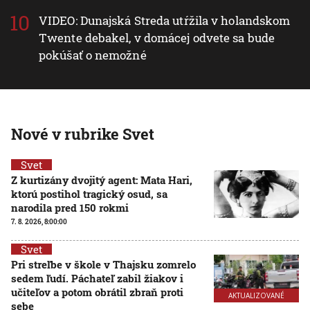
VIDEO: Dunajská Streda utŕžila v holandskom
Twente debakel, v domácej odvete sa bude
pokúšať o nemožné
Nové v rubrike Svet
Svet
Z kurtizány dvojitý agent: Mata Hari,
ktorú postihol tragický osud, sa
narodila pred 150 rokmi
7. 8. 2026, 8:00:00
Svet
Pri streľbe v škole v Thajsku zomrelo
sedem ľudí. Páchateľ zabil žiakov i
učiteľov a potom obrátil zbraň proti
AKTUALIZOVANÉ
sebe