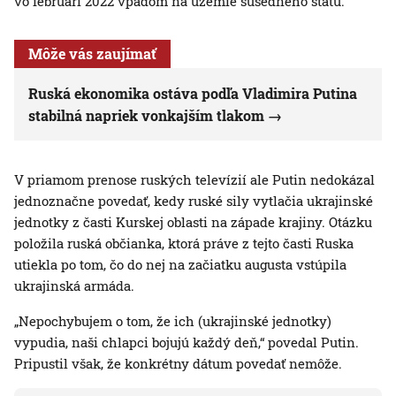
vo februári 2022 vpádom na územie susedného štátu.
Môže vás zaujímať
Ruská ekonomika ostáva podľa Vladimira Putina
stabilná napriek vonkajším tlakom
V priamom prenose ruských televízií ale Putin nedokázal
jednoznačne povedať, kedy ruské sily vytlačia ukrajinské
jednotky z časti Kurskej oblasti na západe krajiny. Otázku
položila ruská občianka, ktorá práve z tejto časti Ruska
utiekla po tom, čo do nej na začiatku augusta vstúpila
ukrajinská armáda.
„Nepochybujem o tom, že ich (ukrajinské jednotky)
vypudia, naši chlapci bojujú každý deň,“ povedal Putin.
Pripustil však, že konkrétny dátum povedať nemôže.