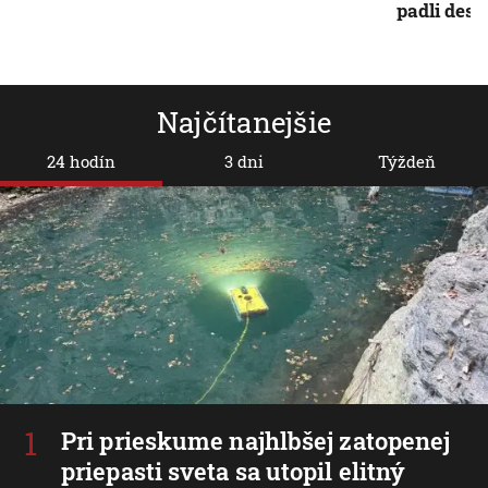
padli desi
Najčítanejšie
24 hodín
3 dni
Týždeň
Pri prieskume najhlbšej zatopenej
priepasti sveta sa utopil elitný