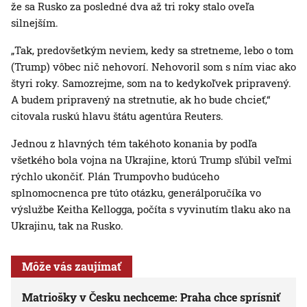
že sa Rusko za posledné dva až tri roky stalo oveľa
silnejším.
„Tak, predovšetkým neviem, kedy sa stretneme, lebo o tom
(Trump) vôbec nič nehovorí. Nehovoril som s ním viac ako
štyri roky. Samozrejme, som na to kedykoľvek pripravený.
A budem pripravený na stretnutie, ak ho bude chcieť,“
citovala ruskú hlavu štátu agentúra Reuters.
Jednou z hlavných tém takéhoto konania by podľa
všetkého bola vojna na Ukrajine, ktorú Trump sľúbil veľmi
rýchlo ukončiť. Plán Trumpovho budúceho
splnomocnenca pre túto otázku, generálporučíka vo
výslužbe Keitha Kellogga, počíta s vyvinutím tlaku ako na
Ukrajinu, tak na Rusko.
Môže vás zaujímať
Matriošky v Česku nechceme: Praha chce sprísniť