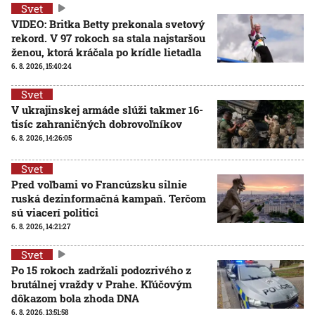
Svet
VIDEO: Britka Betty prekonala svetový
rekord. V 97 rokoch sa stala najstaršou
ženou, ktorá kráčala po krídle lietadla
6. 8. 2026, 15:40:24
Svet
V ukrajinskej armáde slúži takmer 16-
tisíc zahraničných dobrovoľníkov
6. 8. 2026, 14:26:05
Svet
Pred voľbami vo Francúzsku silnie
ruská dezinformačná kampaň. Terčom
sú viacerí politici
6. 8. 2026, 14:21:27
Svet
Po 15 rokoch zadržali podozrivého z
brutálnej vraždy v Prahe. Kľúčovým
dôkazom bola zhoda DNA
6. 8. 2026, 13:51:58