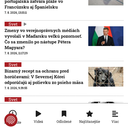
portugalská zatvára pláže vo
Francúzsku aj Španielsku
7. 8. 2026, 13:15:11
Svet
Zmeny vo verejnoprávnych médiách
vyvolali v Maďarsku veľkú pozornosť.
Čo sa zmenilo po nástupe Pétera
Magyara?
7. 8. 2026, 11:17:29
Svet
Bizarný recept na ochranu pred
horúčavami: V Severnej Kórei
odporúčajú aj polievku zo psieho mäsa
7. 8. 2026, 9:39:55
Svet
Z kurtizány dvojitý agent: Mata Hari,
ktorú postihol tragický osud, sa
narodila pred 150 rokmi
Viac
Videá
Odložené
Najčítanejšie
Po minúte
7. 8. 2026, 8:00:00