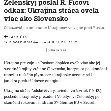
Zelenskyj poslal R. Ficovi
odkaz: Ukrajina stráca oveľa
viac ako Slovensko
Odkazoval na umieranie Ukrajincov vo vojne proti Rusku.
TASR
,
ČTK
19. 12. 2024 15:48:28
Aktualizované:
19. 12. 2024 16:11:00
Odlož na neskôr
Ukrajina pre vojnu s Ruskom dopláca oveľa viac ako jej
susedné krajiny vrátane Slovenska, ktorým sa po ukončení
tranzitu ruského plynu cez ukrajinské územie od 1.
januára predraží dovoz energie.
Ukrajina stráca ľudské životy, uviedol vo štvrtok (19. 12.)
poobede ukrajinský prezident Volodymyr Zelenskyj po
skončení rokovaní s lídrami 27-člennej EÚ v Bruseli.