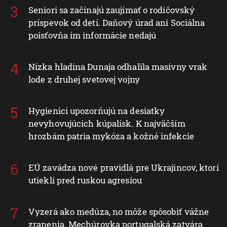
Seniori sa začínajú zaujímať o rodičovský
príspevok od detí. Daňový úrad ani Sociálna
poisťovňa im informácie nedajú
Nízka hladina Dunaja odhalila masívny vrak
lode z druhej svetovej vojny
Hygienici upozorňujú na desiatky
nevyhovujúcich kúpalísk. K najväčším
hrozbám patria mykóza a kožné infekcie
EÚ zavádza nové pravidlá pre Ukrajincov, ktorí
utiekli pred ruskou agresiou
Vyzerá ako medúza, no môže spôsobiť vážne
zranenia. Mechúrovka portugalská zatvára