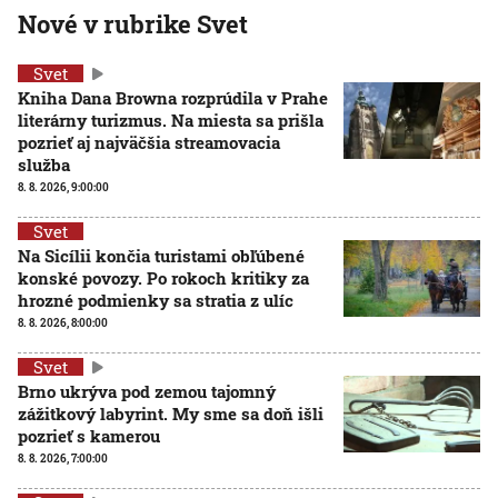
Nové v rubrike Svet
Svet
Kniha Dana Browna rozprúdila v Prahe
literárny turizmus. Na miesta sa prišla
pozrieť aj najväčšia streamovacia
služba
8. 8. 2026, 9:00:00
Svet
Na Sicílii končia turistami obľúbené
konské povozy. Po rokoch kritiky za
hrozné podmienky sa stratia z ulíc
8. 8. 2026, 8:00:00
Svet
Brno ukrýva pod zemou tajomný
zážitkový labyrint. My sme sa doň išli
pozrieť s kamerou
8. 8. 2026, 7:00:00