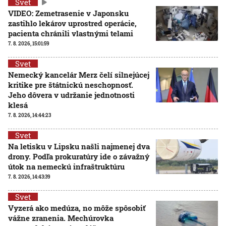
Svet
VIDEO: Zemetrasenie v Japonsku
zastihlo lekárov uprostred operácie,
pacienta chránili vlastnými telami
7. 8. 2026, 15:01:59
Svet
Nemecký kancelár Merz čelí silnejúcej
kritike pre štátnickú neschopnosť.
Jeho dôvera v udržanie jednotnosti
klesá
7. 8. 2026, 14:44:23
Svet
Na letisku v Lipsku našli najmenej dva
drony. Podľa prokuratúry ide o závažný
útok na nemeckú infraštruktúru
7. 8. 2026, 14:43:39
Svet
Vyzerá ako medúza, no môže spôsobiť
vážne zranenia. Mechúrovka