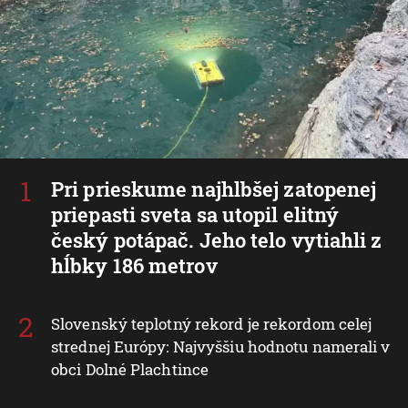
Pri prieskume najhlbšej zatopenej
priepasti sveta sa utopil elitný
český potápač. Jeho telo vytiahli z
hĺbky 186 metrov
Slovenský teplotný rekord je rekordom celej
strednej Európy: Najvyššiu hodnotu namerali v
obci Dolné Plachtince