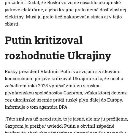
prezident. Dodal, že Rusko vo vojne obsadilo ukrajinské
jadrové elektrárne, a jeho krajina preto nemá dosť vlastnej
elektriny. Musí ju preto tiež nakupovať a stráca aj v tejto
oblasti.
Putin kritizoval
rozhodnutie Ukrajiny
Ruský prezident Vladimir Putin vo svojom štvrtkovom
koncoročnom prejave kritizoval Ukrajinu za to, že nechá
začiatkom roka 2025 vypršať zmluvu s ruskou
plynárenskou spoločnosťou Gazprom, vďaka ktorej doteraz
cez ukrajinské územie prúdi ruský plyn ďalej do Európy.
Informuje o tom agentúra DPA.
„Táto zmluva už neexistuje, to je jasné, ale my ju prežijeme,
Gazprom ju prežije,“ uviedol Putin a obvinil západné