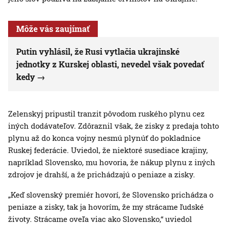
Môže vás zaujímať
Putin vyhlásil, že Rusi vytlačia ukrajinské
jednotky z Kurskej oblasti, nevedel však povedať
kedy
Zelenskyj pripustil tranzit pôvodom ruského plynu cez
iných dodávateľov. Zdôraznil však, že zisky z predaja tohto
plynu až do konca vojny nesmú plynúť do pokladnice
Ruskej federácie. Uviedol, že niektoré susediace krajiny,
napríklad Slovensko, mu hovoria, že nákup plynu z iných
zdrojov je drahší, a že prichádzajú o peniaze a zisky.
„Keď slovenský premiér hovorí, že Slovensko prichádza o
peniaze a zisky, tak ja hovorím, že my strácame ľudské
životy. Strácame oveľa viac ako Slovensko,“ uviedol