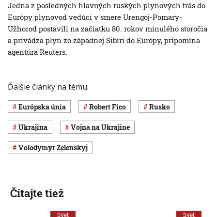
Jedna z posledných hlavných ruských plynových trás do
Európy plynovod vedúci v smere Urengoj-Pomary-
Užhorod postavili na začiatku 80. rokov minulého storočia
a privádza plyn zo západnej Sibíri do Európy, pripomína
agentúra Reuters.
Ďalšie články na tému:
Európska únia
Robert Fico
Rusko
Ukrajina
vojna na Ukrajine
Volodymyr Zelenskyj
Čítajte tiež
Svet
Svet