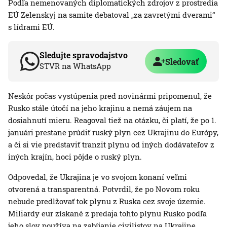
Podľa nemenovaných diplomatických zdrojov z prostredia
EÚ Zelenskyj na samite debatoval „za zavretými dverami“
s lídrami EÚ.
Sledujte spravodajstvo
Sledovať
STVR na WhatsApp
Neskôr počas vystúpenia pred novinármi pripomenul, že
Rusko stále útočí na jeho krajinu a nemá záujem na
dosiahnutí mieru. Reagoval tiež na otázku, či platí, že po 1.
januári prestane prúdiť ruský plyn cez Ukrajinu do Európy,
a či si vie predstaviť tranzit plynu od iných dodávateľov z
iných krajín, hoci pôjde o ruský plyn.
Odpovedal, že Ukrajina je vo svojom konaní veľmi
otvorená a transparentná. Potvrdil, že po Novom roku
nebude predlžovať tok plynu z Ruska cez svoje územie.
Miliardy eur získané z predaja tohto plynu Rusko podľa
jeho slov používa na zabíjanie civilistov na Ukrajine.