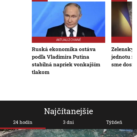
AKTUALIZOVANÉ
Ruská ekonomika ostáva
Zelenskyj
podľa Vladimira Putina
jednotu m
stabilná napriek vonkajším
sme dosia
tlakom
Najčítanejšie
24 hodín
3 dni
Týždeň