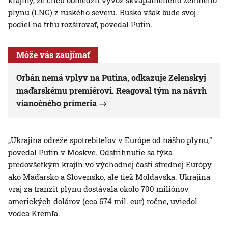
krajiny, že chcú obmedziť vývoz skvapalneného zemného
plynu (LNG) z ruského severu. Rusko však bude svoj
podiel na trhu rozširovať, povedal Putin.
Môže vás zaujímať
Orbán nemá vplyv na Putina, odkazuje Zelenskyj
maďarskému premiérovi. Reagoval tým na návrh
vianočného prímeria
„Ukrajina odreže spotrebiteľov v Európe od nášho plynu,“
povedal Putin v Moskve. Odstrihnutie sa týka
predovšetkým krajín vo východnej časti strednej Európy
ako Maďarsko a Slovensko, ale tiež Moldavska. Ukrajina
vraj za tranzit plynu dostávala okolo 700 miliónov
amerických dolárov (cca 674 mil. eur) ročne, uviedol
vodca Kremľa.