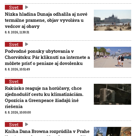
Svet
Nízka hladina Dunaja odhalila aj nové
termálne pramene, objav vyvoláva u
vedcov aj obavy
8. 8. 2026, 11:30:31
Svet
Podvodné ponuky ubytovania v
Chorvátsku: Pár kliknutí na internete a
môžete prísť o peniaze aj dovolenku
8. 8. 2026, 10:51:49
Svet
Rakúsko reaguje na horúčavy, chce
zjednodušiť cestu ku klimatizáciám.
Opozícia a Greenpeace žiadajú iné
riešenia
8. 8. 2026, 10:00:00
Svet
Kniha Dana Browna rozprúdila v Prahe