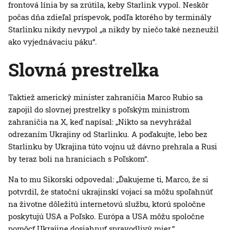
frontová línia by sa zrútila, keby Starlink vypol. Neskôr
počas dňa zdieľal príspevok, podľa ktorého by terminály
Starlinku nikdy nevypol „a nikdy by niečo také nezneužil
ako vyjednávaciu páku“.
Slovná prestrelka
Taktiež americký minister zahraničia Marco Rubio sa
zapojil do slovnej prestrelky s poľským ministrom
zahraničia na X, keď napísal: „Nikto sa nevyhrážal
odrezaním Ukrajiny od Starlinku. A poďakujte, lebo bez
Starlinku by Ukrajina túto vojnu už dávno prehrala a Rusi
by teraz boli na hraniciach s Poľskom“.
Na to mu Sikorski odpovedal: „Ďakujeme ti, Marco, že si
potvrdil, že statoční ukrajinskí vojaci sa môžu spoľahnúť
na životne dôležitú internetovú službu, ktorú spoločne
poskytujú USA a Poľsko. Európa a USA môžu spoločne
pomôcť Ukrajine dosiahnuť spravodlivý mier.“