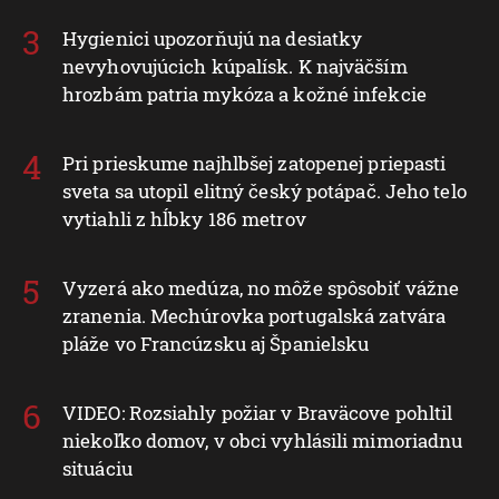
Hygienici upozorňujú na desiatky
nevyhovujúcich kúpalísk. K najväčším
hrozbám patria mykóza a kožné infekcie
Pri prieskume najhlbšej zatopenej priepasti
sveta sa utopil elitný český potápač. Jeho telo
vytiahli z hĺbky 186 metrov
Vyzerá ako medúza, no môže spôsobiť vážne
zranenia. Mechúrovka portugalská zatvára
pláže vo Francúzsku aj Španielsku
VIDEO: Rozsiahly požiar v Braväcove pohltil
niekoľko domov, v obci vyhlásili mimoriadnu
situáciu