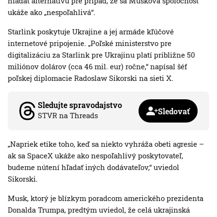
hľadať alternatívu pre prípad, že sa Muskova spoločnosť
ukáže ako „nespoľahlivá“.
Starlink poskytuje Ukrajine a jej armáde kľúčové
internetové pripojenie. „Poľské ministerstvo pre
digitalizáciu za Starlink pre Ukrajinu platí približne 50
miliónov dolárov (cca 46 mil. eur) ročne,“ napísal šéf
poľskej diplomacie Radoslaw Sikorski na sieti X.
Sledujte spravodajstvo
Sledovať
STVR na Threads
„Napriek etike toho, keď sa niekto vyhráža obeti agresie –
ak sa SpaceX ukáže ako nespoľahlivý poskytovateľ,
budeme nútení hľadať iných dodávateľov,“ uviedol
Sikorski.
Musk, ktorý je blízkym poradcom amerického prezidenta
Donalda Trumpa, predtým uviedol, že celá ukrajinská