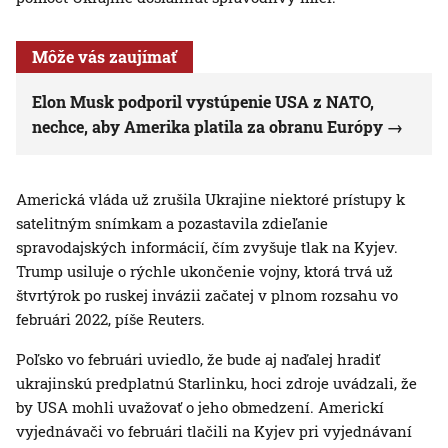
Môže vás zaujímať
Elon Musk podporil vystúpenie USA z NATO,
nechce, aby Amerika platila za obranu Európy
Americká vláda už zrušila Ukrajine niektoré prístupy k
satelitným snímkam a pozastavila zdieľanie
spravodajských informácií, čím zvyšuje tlak na Kyjev.
Trump usiluje o rýchle ukončenie vojny, ktorá trvá už
štvrtýrok po ruskej invázii začatej v plnom rozsahu vo
februári 2022, píše Reuters.
Poľsko vo februári uviedlo, že bude aj naďalej hradiť
ukrajinskú predplatnú Starlinku, hoci zdroje uvádzali, že
by USA mohli uvažovať o jeho obmedzení. Americkí
vyjednávači vo februári tlačili na Kyjev pri vyjednávaní