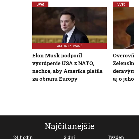
Svet
Svet
AKTUALIZOVANÉ
Elon Musk podporil
Overovňa:
vystúpenie USA z NATO,
Zelenskéh
nechce, aby Amerika platila
deravým n
za obranu Európy
aj o jeho 
Najčítanejšie
24 hodín
3 dni
Týždeň