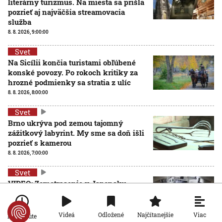
literárny turizmus. Na miesta sa prišla
pozrieť aj najväčšia streamovacia
služba
8. 8. 2026, 9:00:00
Svet
Na Sicílii končia turistami obľúbené
konské povozy. Po rokoch kritiky za
hrozné podmienky sa stratia z ulíc
8. 8. 2026, 8:00:00
Svet
Brno ukrýva pod zemou tajomný
zážitkový labyrint. My sme sa doň išli
pozrieť s kamerou
8. 8. 2026, 7:00:00
Svet
VIDEO: Zemetrasenie v Japonsku
zastihlo lekárov uprostred operácie,
pacienta chránili vlastnými telami
7. 8. 2026, 15:01:59
Viac
Videá
Odložené
Najčítanejšie
Po minúte