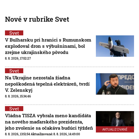
Nové v rubrike Svet
Svet
V Bulharsku pri hranici s Rumunskom
explodoval dron s výbušninami, bol
zrejme ukrajinského pôvodu
8. 8. 2026, 17:52:27
Svet
Na Ukrajine nezostala žiadna
nepoškodená tepelná elektráreň, tvrdí
V. Zelenskyj
8. 8. 2026, 15:34:46
Svet
Vládna TISZA vybrala meno kandidáta
na nového maďarského prezidenta,
jeho zvolenie sa očakáva budúci týždeň
AKTUALIZOVANÉ
8. 8. 2026, 13:51:54
Aktualizované:
8. 8. 2026, 14:49:00