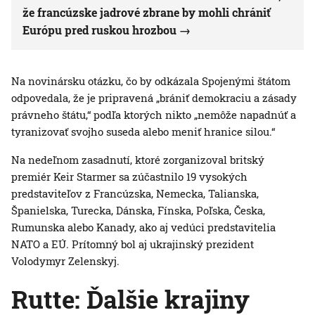
že francúzske jadrové zbrane by mohli chrániť
Európu pred ruskou hrozbou
Na novinársku otázku, čo by odkázala Spojenými štátom
odpovedala, že je pripravená „brániť demokraciu a zásady
právneho štátu,“ podľa ktorých nikto „nemôže napadnúť a
tyranizovať svojho suseda alebo meniť hranice silou.“
Na nedeľnom zasadnutí, ktoré zorganizoval britský
premiér Keir Starmer sa zúčastnilo 19 vysokých
predstaviteľov z Francúzska, Nemecka, Talianska,
Španielska, Turecka, Dánska, Fínska, Poľska, Česka,
Rumunska alebo Kanady, ako aj vedúci predstavitelia
NATO a EÚ. Prítomný bol aj ukrajinský prezident
Volodymyr Zelenskyj.
Rutte:
Ďalšie krajiny