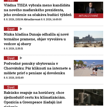
Vládna TISZA vybrala meno kandidáta
na nového maďarského prezidenta,
jeho zvolenie sa očakáva budúci týždeň
AKTUALIZOVANÉ
8. 8. 2026, 13:51:54
Aktualizované:
8. 8. 2026, 14:49:00
Svet
Nízka hladina Dunaja odhalila aj nové
termálne pramene, objav vyvoláva u
vedcov aj obavy
8. 8. 2026, 11:30:31
Svet
Podvodné ponuky ubytovania v
Chorvátsku: Pár kliknutí na internete a
môžete prísť o peniaze aj dovolenku
8. 8. 2026, 10:51:49
Svet
Rakúsko reaguje na horúčavy, chce
zjednodušiť cestu ku klimatizáciám.
Opozícia a Greenpeace žiadajú iné
riešenia