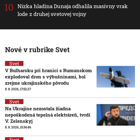
Nízka hladina Dunaja odhalila masívny vrak
lode z druhej svetovej vojny
Nové v rubrike Svet
Svet
V Bulharsku pri hranici s Rumunskom
explodoval dron s výbušninami, bol
zrejme ukrajinského pôvodu
8. 8. 2026, 17:52:27
Svet
Na Ukrajine nezostala žiadna
nepoškodená tepelná elektráreň, tvrdí
V. Zelenskyj
8. 8. 2026, 15:34:46
Svet