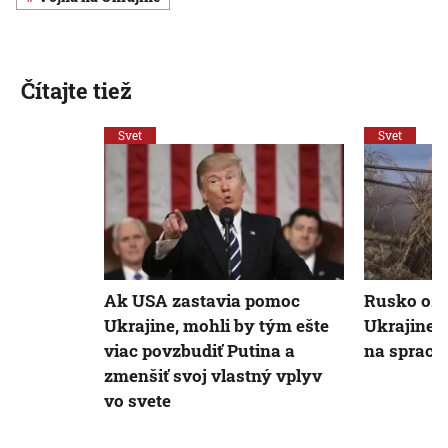
Čítajte tiež
Svet
Svet
Ak USA zastavia pomoc
Rusko ozn
Ukrajine, mohli by tým ešte
Ukrajine z
viac povzbudiť Putina a
na spraco
zmenšiť svoj vlastný vplyv
vo svete