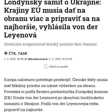
Londýnsky samit o Ukrajine:
Krajiny EÚ musia dať na
obranu viac a pripraviť sa na
najhoršie, vyhlásila von der
Leyenová
Stretnutie zorganizoval britský premiér Keir Starmer.
ČTK
,
TASR
2. 3. 2025 18:38:40
Aktualizované:
2. 3. 2025 19:55:00
Odlož na neskôr
Európa naliehavo potrebuje prezbrojiť. Členské štáty musia
mať fiškálny priestor na nárast výdavkov na obranu.
Povedala to podľa Reuters predsedníčka Európskej komisie
(EK) Ursula von der Leyenová po skončení londýnskeho
summitu o Ukrajine. Podľa von der Leyenovejsa treba
pripraviť na najhoršie.