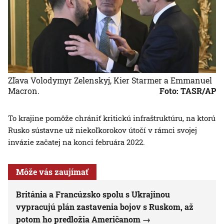
Zľava Volodymyr Zelenskyj, Kier Starmer a Emmanuel
Macron.
Foto: TASR/AP
To krajine pomôže chrániť kritickú infraštruktúru, na ktorú
Rusko sústavne už niekoľkorokov útočí v rámci svojej
invázie začatej na konci februára 2022.
Môže vás zaujímať
Británia a Francúzsko spolu s Ukrajinou
vypracujú plán zastavenia bojov s Ruskom, až
potom ho predložia Američanom