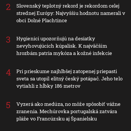
Slovenský teplotný rekord je rekordom celej
strednej Európy: Najvyššiu hodnotu namerali v
obci Dolné Plachtince
Hygienici upozorňujú na desiatky
nevyhovujúcich kúpalísk. K najväčším
hrozbám patria mykóza a kožné infekcie
Pri prieskume najhlbšej zatopenej priepasti
sveta sa utopil elitný český potápač. Jeho telo
vytiahli z hĺbky 186 metrov
Vyzerá ako medúza, no môže spôsobiť vážne
zranenia. Mechúrovka portugalská zatvára
pláže vo Francúzsku aj Španielsku