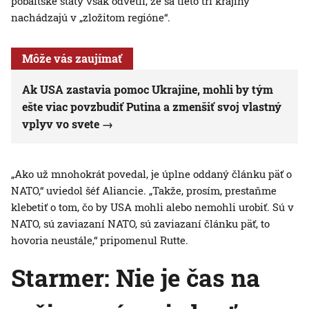
pobaltské štáty však odvetil, že sa tieto tri krajiny
nachádzajú v „zložitom regióne“.
Môže vás zaujímať
Ak USA zastavia pomoc Ukrajine, mohli by tým
ešte viac povzbudiť Putina a zmenšiť svoj vlastný
vplyv vo svete
„Ako už mnohokrát povedal, je úplne oddaný článku päť o
NATO,“ uviedol šéf Aliancie. „Takže, prosím, prestaňme
klebetiť o tom, čo by USA mohli alebo nemohli urobiť. Sú v
NATO, sú zaviazaní NATO, sú zaviazaní článku päť, to
hovoria neustále,“ pripomenul Rutte.
Starmer: Nie je čas na