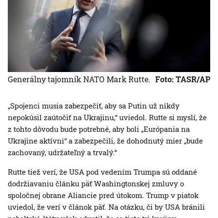
Generálny tajomník NATO Mark Rutte.
Foto: TASR/AP
„Spojenci musia zabezpečiť, aby sa Putin už nikdy
nepokúsil zaútočiť na Ukrajinu,“ uviedol. Rutte si myslí, že
z tohto dôvodu bude potrebné, aby boli „Európania na
Ukrajine aktívni“ a zabezpečili, že dohodnutý mier „bude
zachovaný, udržateľný a trvalý.“
Rutte tiež verí, že USA pod vedením Trumpa sú oddané
dodržiavaniu článku päť Washingtonskej zmluvy o
spoločnej obrane Aliancie pred útokom. Trump v piatok
uviedol, že verí v článok päť. Na otázku, či by USA bránili