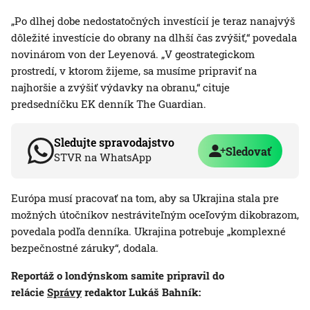
„Po dlhej dobe nedostatočných investícií je teraz nanajvýš
dôležité investície do obrany na dlhší čas zvýšiť,“ povedala
novinárom von der Leyenová. „V geostrategickom
prostredí, v ktorom žijeme, sa musíme pripraviť na
najhoršie a zvýšiť výdavky na obranu,“ cituje
predsedníčku EK denník The Guardian.
Sledujte spravodajstvo
Sledovať
STVR na WhatsApp
Európa musí pracovať na tom, aby sa Ukrajina stala pre
možných útočníkov nestráviteľným oceľovým dikobrazom,
povedala podľa denníka. Ukrajina potrebuje „komplexné
bezpečnostné záruky“, dodala.
Reportáž o londýnskom samite pripravil do
relácie
Správy
redaktor Lukáš Bahník: