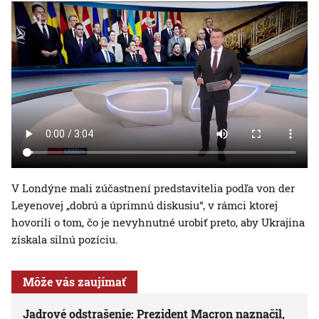
V Londýne mali zúčastnení predstavitelia podľa von der
Leyenovej „dobrú a úprimnú diskusiu“, v rámci ktorej
hovorili o tom, čo je nevyhnutné urobiť preto, aby Ukrajina
získala silnú pozíciu.
Môže vás zaujímať
Jadrové odstrašenie: Prezident Macron naznačil,