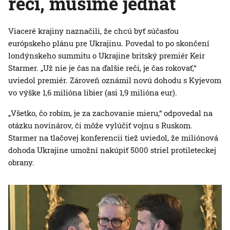
reči, musíme jednať
Viaceré krajiny naznačili, že chcú byť súčasťou
európskeho plánu pre Ukrajinu. Povedal to po skončení
londýnskeho summitu o Ukrajine britský premiér Keir
Starmer. „Už nie je čas na ďalšie reči, je čas rokovať,“
uviedol premiér. Zároveň oznámil novú dohodu s Kyjevom
vo výške 1,6 milióna libier (asi 1,9 milióna eur).
„Všetko, čo robím, je za zachovanie mieru,“ odpovedal na
otázku novinárov, či môže vylúčiť vojnu s Ruskom.
Starmer na tlačovej konferencii tiež uviedol, že miliónová
dohoda Ukrajine umožní nakúpiť 5000 striel protileteckej
obrany.