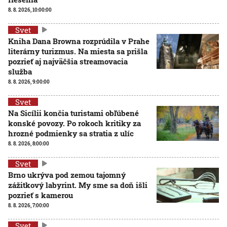
8. 8. 2026, 10:00:00
Svet
Kniha Dana Browna rozprúdila v Prahe
literárny turizmus. Na miesta sa prišla
pozrieť aj najväčšia streamovacia
služba
8. 8. 2026, 9:00:00
Svet
Na Sicílii končia turistami obľúbené
konské povozy. Po rokoch kritiky za
hrozné podmienky sa stratia z ulíc
8. 8. 2026, 8:00:00
Svet
Brno ukrýva pod zemou tajomný
zážitkový labyrint. My sme sa doň išli
pozrieť s kamerou
8. 8. 2026, 7:00:00
Svet