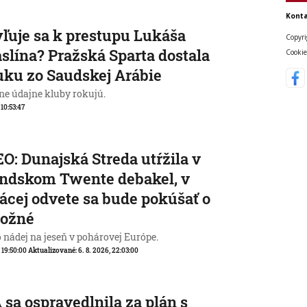
Konta
ľuje sa k prestupu Lukáša
Copyri
slína? Pražská Sparta dostala
Cookie
ku zo Saudskej Arábie
ne údajne kluby rokujú.
 10:53:47
O: Dunajská Streda utŕžila v
ndskom Twente debakel, v
cej odvete sa bude pokúšať o
ožné
o nádej na jeseň v pohárovej Európe.
, 19:50:00
Aktualizované:
6. 8. 2026, 22:03:00
 sa ospravedlnila za plán s