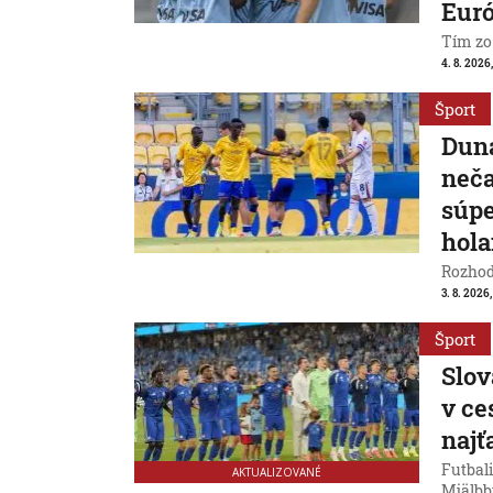
Eur
Tím zo
4. 8. 2026
Šport
Duna
neča
súpe
hol
Rozhod
3. 8. 2026
Šport
Slov
v ce
naj
Futbali
AKTUALIZOVANÉ
Mjälbb