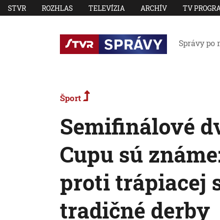
STVR
ROZHLAS
TELEVÍZIA
ARCHÍV
TV PROGR
Správy po 
Šport
Semifinálové dv
Cupu sú známe:
proti trápiacej 
tradičné derby