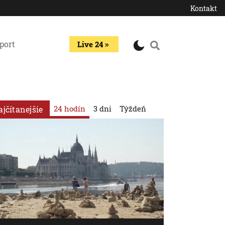
Kontakt
port
Live 24
24 hodín
3 dni
Týždeň
ajčítanejšie