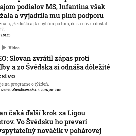
ajom podielov MS, Infantina však
žala a vyjadrila mu plnú podporu
nala, „že došlo aj k chybám po tom, čo sa návrh dostal
í“.
, 9:54:23
Video
O: Slovan zvrátil zápas proti
lby a zo Švédska si odnáša dôležité
zstvo
 je na programe o týždeň.
, 17:45:00
Aktualizované:
4. 8. 2026, 20:12:00
an čaká ďalší krok za Ligou
trov. Vo Švédsku ho preverí
spytateľný nováčik v pohárovej