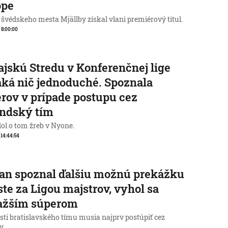
ópe
 švédskeho mesta Mjällby získal vlani premiérový titul.
, 8:00:00
jskú Stredu v Konferenčnej lige
ká nič jednoduché. Spoznala
rov v prípade postupu cez
andský tím
ol o tom žreb v Nyone.
, 14:44:54
an spoznal ďalšiu možnú prekážku
ste za Ligou majstrov, vyhol sa
ťažším súperom
sti bratislavského tímu musia najprv postúpiť cez
y.