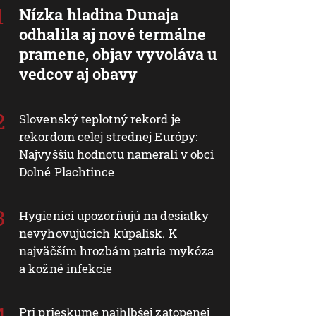
Nízka hladina Dunaja
odhalila aj nové termálne
pramene, objav vyvoláva u
vedcov aj obavy
Slovenský teplotný rekord je
rekordom celej strednej Európy:
Najvyššiu hodnotu namerali v obci
Dolné Plachtince
Hygienici upozorňujú na desiatky
nevyhovujúcich kúpalísk. K
najväčším hrozbám patria mykóza
a kožné infekcie
Pri prieskume najhlbšej zatopenej