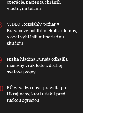
operácie, pacienta chránili
vlastnými telami
VIDEO: Rozsiahly požiar v
Braväcove pohltil niekoľko domov,
v obci vyhlásili mimoriadnu
situáciu
Nízka hladina Dunaja odhalila
masívny vrak lode z druhej
svetovej vojny
EÚ zavádza nové pravidlá pre
Ukrajincov, ktorí utiekli pred
ruskou agresiou