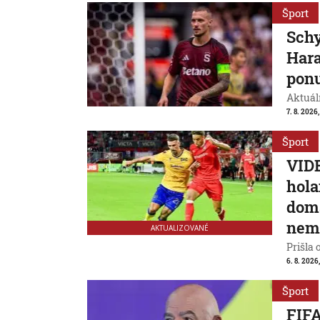
Šport
Schy
Hara
ponu
Aktuál
7. 8. 2026,
Šport
VIDE
hola
domá
nem
AKTUALIZOVANÉ
Prišla 
6. 8. 2026
Šport
FIFA