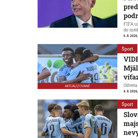
pred
podr
FIFA uz
do médi
6. 8. 2026
Šport
VIDE
Mjäl
víťa
Odveta
AKTUALIZOVANÉ
4. 8. 2026
Šport
Slov
majs
nevy