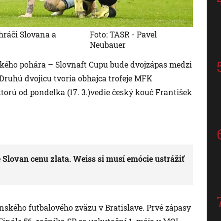
 hráči Slovana a
Foto: TASR - Pavel
Neubauer
kého pohára – Slovnaft Cupu bude dvojzápas medzi
ruhú dvojicu tvoria obhajca trofeje MFK
torú od pondelka (17. 3.)vedie český kouč František
 Slovan cenu zlata. Weiss si musí emócie ustrážiť
nského futbalového zväzu v Bratislave. Prvé zápasy