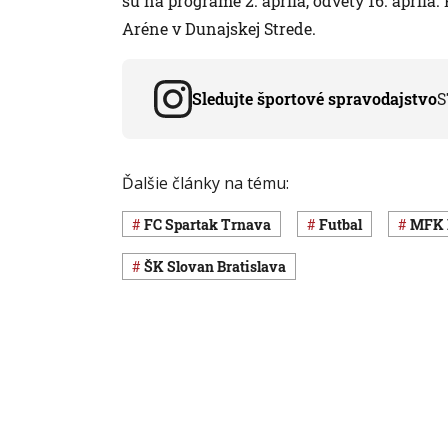
sú na programe 2. apríla, odvety 16. apríla
Aréne v Dunajskej Strede.
Sledujte športové spravodajstvo
S
Ďalšie články na tému:
FC Spartak Trnava
Futbal
MFK
ŠK Slovan Bratislava