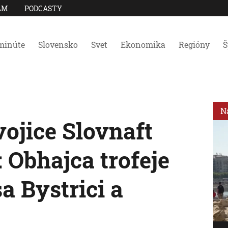
AM
PODCASTY
minúte
Slovensko
Svet
Ekonomika
Regióny
Š
N
ojice Slovnaft
 Obhajca trofeje
sa Bystrici a