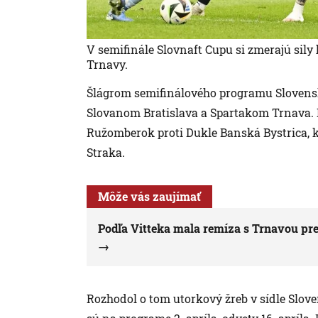
V semifinále Slovnaft Cupu si zmerajú sily
Trnavy.
Šlágrom semifinálového programu Slovens
Slovanom Bratislava a Spartakom Trnava. D
Ružomberok proti Dukle Banská Bystrica, k
Straka.
Môže vás zaujímať
Podľa Vitteka mala remíza s Trnavou pre
Rozhodol o tom utorkový žreb v sídle Slove