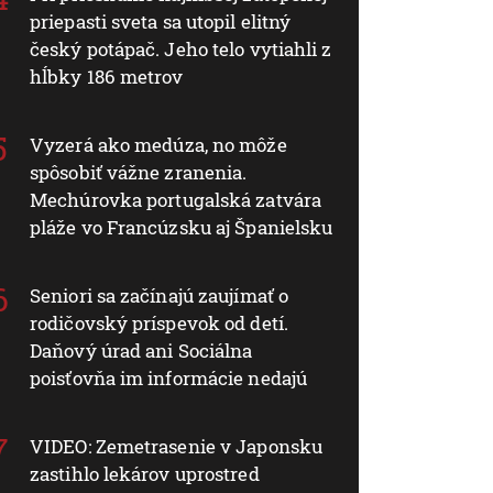
priepasti sveta sa utopil elitný
český potápač. Jeho telo vytiahli z
hĺbky 186 metrov
Vyzerá ako medúza, no môže
spôsobiť vážne zranenia.
Mechúrovka portugalská zatvára
pláže vo Francúzsku aj Španielsku
Seniori sa začínajú zaujímať o
rodičovský príspevok od detí.
Daňový úrad ani Sociálna
poisťovňa im informácie nedajú
VIDEO: Zemetrasenie v Japonsku
zastihlo lekárov uprostred