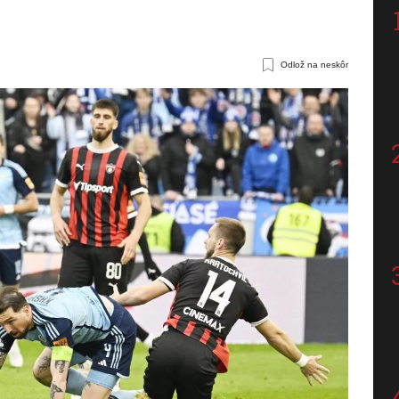
Odlož na neskôr