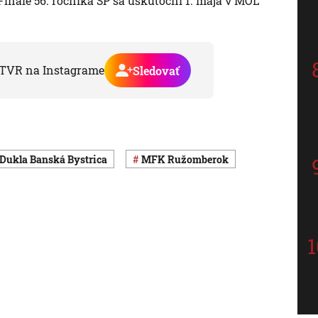
. Finále 56. ročníka SP sa uskutoční 1. mája v MOL
TVR na Instagrame
Sledovať
 Dukla Banská Bystrica
MFK Ružomberok