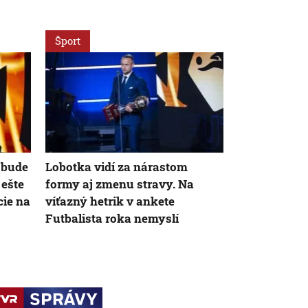
Šport
Šport
 bude
Lobotka vidí za nárastom
Schyľuje sa
 ešte
formy aj zmenu stravy. Na
Haraslína? 
cie na
víťazný hetrik v ankete
dostala pon
Futbalista roka nemyslí
Arábie