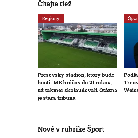
Čítajte tiež
Regióny
Špor
Prešovský štadión, ktorý bude
Podľa
hostiť ME hráčov do 21 rokov,
Trnav
už takmer skolaudovali. Otázna
Weiss
je stará tribúna
Nové v rubrike Šport