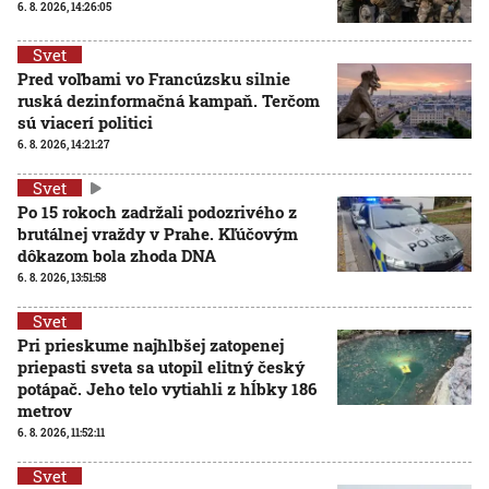
6. 8. 2026, 14:26:05
Svet
Pred voľbami vo Francúzsku silnie
ruská dezinformačná kampaň. Terčom
sú viacerí politici
6. 8. 2026, 14:21:27
Svet
Po 15 rokoch zadržali podozrivého z
brutálnej vraždy v Prahe. Kľúčovým
dôkazom bola zhoda DNA
6. 8. 2026, 13:51:58
Svet
Pri prieskume najhlbšej zatopenej
priepasti sveta sa utopil elitný český
potápač. Jeho telo vytiahli z hĺbky 186
metrov
6. 8. 2026, 11:52:11
Svet