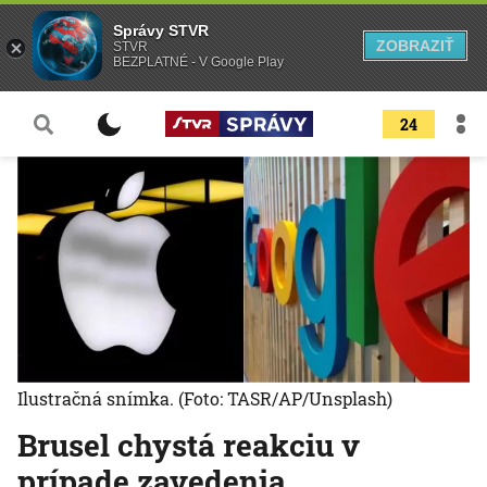
Správy STVR
ZOBRAZIŤ
STVR
BEZPLATNÉ - V Google Play
24
Ilustračná snímka.
(Foto: TASR/AP/Unsplash)
Brusel chystá reakciu v
prípade zavedenia