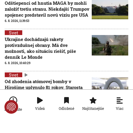
Odštiepenci od hnutia MAGA by mohli
založiť tretiu stranu. Niekdajší Trumpov
spojenec predstavil novú víziu pre USA
6. 8. 2026, 11:39:53
Svet
Ukrajine dochádzajú rakety
protivzdušnej obrany. Má dve
možnosti, ako situáciu riešiť, píše
denník Le Monde
6. 8. 2026, 10:40:29
Svet
Od zhodenia atómovej bomby v
Hirošime uplynulo 81 rokov. Starosta
mesta varoval pred zľahčovaním
AKTUALIZOVANÉ
neľudskosti jadrových zbraní
6. 8. 2026, 10:39:25
Aktualizované:
6. 8. 2026, 13:10:00
Viac
Videá
Odložené
Najčítanejšie
Po minúte
Svet
Dron s výbušninami, ktorý našli na
letisku, predstavuje novú úroveň