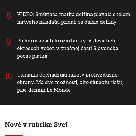
VIDEO: Smútiaca matka delfína plávala s telom
mŕtveho mláďaťa, pridali sa ďalšie delfíny
Po horúčavách hrozia búrky: V desiatich
okresoch večer, v značnej časti Slovenska
počas piatka
Ukrajine dochádzajú rakety protivzdušnej
obrany. Má dve možnosti, ako situáciu riešiť,
píše denník Le Monde
Nové v rubrike Svet