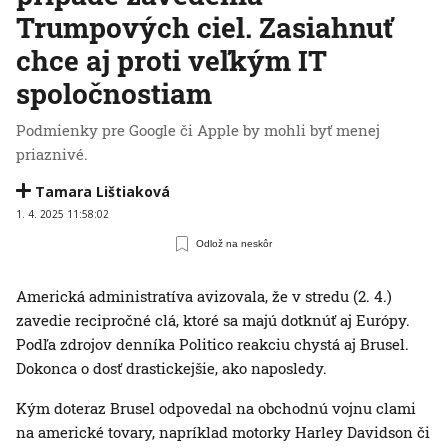
Trumpových ciel. Zasiahnuť
chce aj proti veľkým IT
spoločnostiam
Podmienky pre Google či Apple by mohli byť menej
priaznivé.
Tamara Lištiaková
1. 4. 2025 11:58:02
Odlož na neskôr
Americká administratíva avizovala, že v stredu (2. 4.)
zavedie recipročné clá, ktoré sa majú dotknúť aj Európy.
Podľa zdrojov denníka Politico reakciu chystá aj Brusel.
Dokonca o dosť drastickejšie, ako naposledy.
Kým doteraz Brusel odpovedal na obchodnú vojnu clami
na americké tovary, napríklad motorky Harley Davidson či