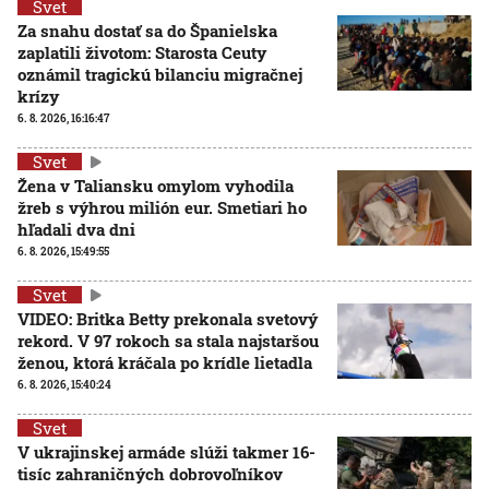
Svet
Za snahu dostať sa do Španielska
zaplatili životom: Starosta Ceuty
oznámil tragickú bilanciu migračnej
krízy
6. 8. 2026, 16:16:47
Svet
Žena v Taliansku omylom vyhodila
žreb s výhrou milión eur. Smetiari ho
hľadali dva dni
6. 8. 2026, 15:49:55
Svet
VIDEO: Britka Betty prekonala svetový
rekord. V 97 rokoch sa stala najstaršou
ženou, ktorá kráčala po krídle lietadla
6. 8. 2026, 15:40:24
Svet
V ukrajinskej armáde slúži takmer 16-
tisíc zahraničných dobrovoľníkov