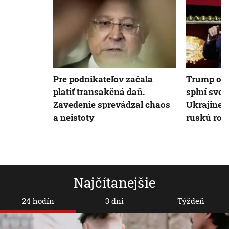
Pre podnikateľov začala
Trump oča
platiť transakčná daň.
splní svoj
Zavedenie sprevádzal chaos
Ukrajine. 
a neistoty
ruskú rop
Najčítanejšie
24 hodín
3 dni
Týždeň