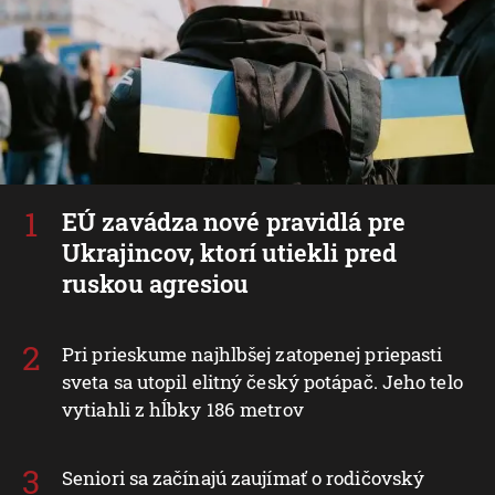
EÚ zavádza nové pravidlá pre
Ukrajincov, ktorí utiekli pred
ruskou agresiou
Pri prieskume najhlbšej zatopenej priepasti
sveta sa utopil elitný český potápač. Jeho telo
vytiahli z hĺbky 186 metrov
Seniori sa začínajú zaujímať o rodičovský