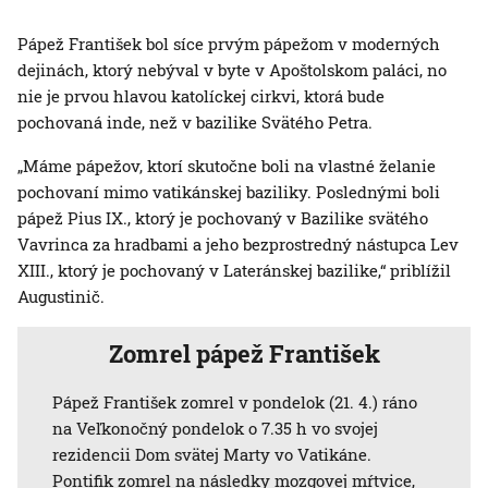
Pápež František bol síce prvým pápežom v moderných
dejinách, ktorý nebýval v byte v Apoštolskom paláci, no
nie je prvou hlavou katolíckej cirkvi, ktorá bude
pochovaná inde, než v bazilike Svätého Petra.
„Máme pápežov, ktorí skutočne boli na vlastné želanie
pochovaní mimo vatikánskej baziliky. Poslednými boli
pápež Pius IX., ktorý je pochovaný v Bazilike svätého
Vavrinca za hradbami a jeho bezprostredný nástupca Lev
XIII., ktorý je pochovaný v Lateránskej bazilike,“ priblížil
Augustinič.
Zomrel pápež František
Pápež František zomrel v pondelok (21. 4.) ráno
na Veľkonočný pondelok o 7.35 h vo svojej
rezidencii Dom svätej Marty vo Vatikáne.
Pontifik zomrel na následky mozgovej mŕtvice,