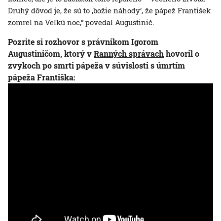
Druhý dôvod je, že sú to ‚božie náhody‘, že pápež František
zomrel na Veľkú noc,“ povedal Augustinič.
Pozrite si rozhovor s právnikom Igorom
Augustiničom, ktorý v
Ranných správach
hovoril o
zvykoch po smrti pápeža v súvislosti s úmrtím
pápeža Františka: