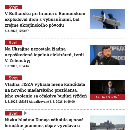
Svet
V Bulharsku pri hranici s Rumunskom
explodoval dron s výbušninami, bol
zrejme ukrajinského pôvodu
8. 8. 2026, 17:52:27
Svet
Na Ukrajine nezostala žiadna
nepoškodená tepelná elektráreň, tvrdí
V. Zelenskyj
8. 8. 2026, 15:34:46
Svet
Vládna TISZA vybrala meno kandidáta
na nového maďarského prezidenta,
jeho zvolenie sa očakáva budúci týždeň
AKTUALIZOVANÉ
8. 8. 2026, 13:51:54
Aktualizované:
8. 8. 2026, 14:49:00
Svet
Nízka hladina Dunaja odhalila aj nové
termálne pramene, objav vyvoláva u