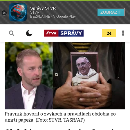
Správy STVR
ZOBRAZIŤ
STVR
BEZPLATNÉ - V Google Play
24
Právnik hovoril o zvykoch a pravidlách obdobia po
úmrtí pápeža.
(Foto: STVR, TASR/AP)