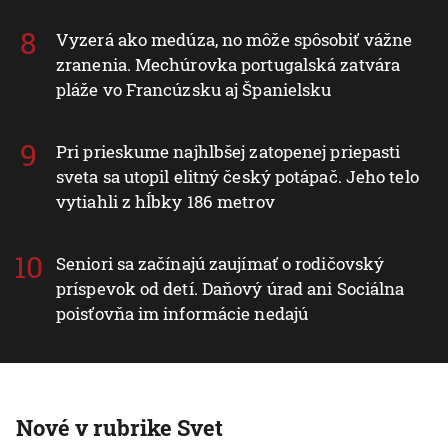
Vyzerá ako medúza, no môže spôsobiť vážne
zranenia. Mechúrovka portugalská zatvára
pláže vo Francúzsku aj Španielsku
Pri prieskume najhlbšej zatopenej priepasti
sveta sa utopil elitný český potápač. Jeho telo
vytiahli z hĺbky 186 metrov
Seniori sa začínajú zaujímať o rodičovský
príspevok od detí. Daňový úrad ani Sociálna
poisťovňa im informácie nedajú
Nové v rubrike Svet