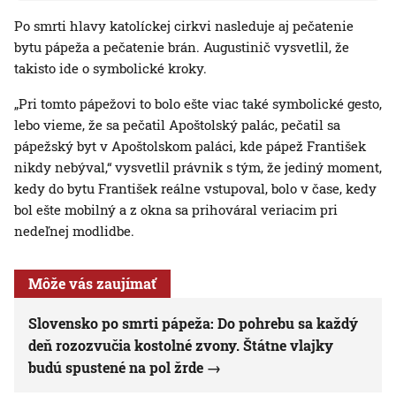
Po smrti hlavy katolíckej cirkvi nasleduje aj pečatenie
bytu pápeža a pečatenie brán. Augustinič vysvetlil, že
takisto ide o symbolické kroky.
„Pri tomto pápežovi to bolo ešte viac také symbolické gesto,
lebo vieme, že sa pečatil Apoštolský palác, pečatil sa
pápežský byt v Apoštolskom paláci, kde pápež František
nikdy nebýval,“ vysvetlil právnik s tým, že jediný moment,
kedy do bytu František reálne vstupoval, bolo v čase, kedy
bol ešte mobilný a z okna sa prihováral veriacim pri
nedeľnej modlidbe.
Môže vás zaujímať
Slovensko po smrti pápeža: Do pohrebu sa každý
deň rozozvučia kostolné zvony. Štátne vlajky
budú spustené na pol žrde