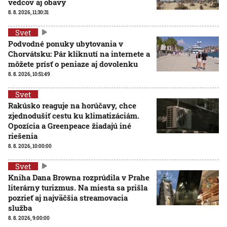
vedcov aj obavy
8. 8. 2026, 11:30:31
Svet
Podvodné ponuky ubytovania v
Chorvátsku: Pár kliknutí na internete a
môžete prísť o peniaze aj dovolenku
8. 8. 2026, 10:51:49
Svet
Rakúsko reaguje na horúčavy, chce
zjednodušiť cestu ku klimatizáciám.
Opozícia a Greenpeace žiadajú iné
riešenia
8. 8. 2026, 10:00:00
Svet
Kniha Dana Browna rozprúdila v Prahe
literárny turizmus. Na miesta sa prišla
pozrieť aj najväčšia streamovacia
služba
8. 8. 2026, 9:00:00