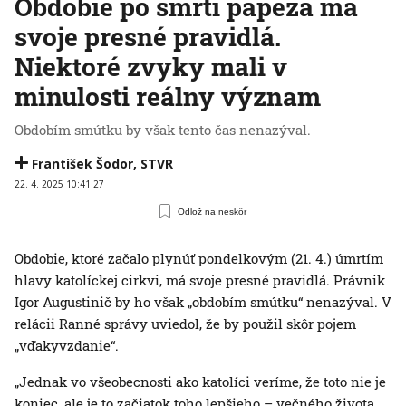
Obdobie po smrti pápeža má
svoje presné pravidlá.
Niektoré zvyky mali v
minulosti reálny význam
Obdobím smútku by však tento čas nenazýval.
František Šodor
,
STVR
22. 4. 2025 10:41:27
Odlož na neskôr
Obdobie, ktoré začalo plynúť pondelkovým (21. 4.) úmrtím
hlavy katolíckej cirkvi, má svoje presné pravidlá. Právnik
Igor Augustinič by ho však „obdobím smútku“ nenazýval. V
relácii Ranné správy uviedol, že by použil skôr pojem
„vďakyvzdanie“.
„Jednak vo všeobecnosti ako katolíci veríme, že toto nie je
koniec, ale je to začiatok toho lepšieho – večného života.