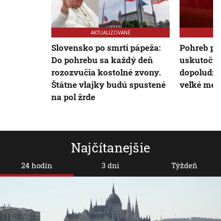
AKTUALIZOVANÉ
Slovensko po smrti pápeža:
Pohreb pá
Do pohrebu sa každý deň
uskutoční
rozozvučia kostolné zvony.
dopoludnia
Štátne vlajky budú spustené
veľké mená
na pol žrde
Najčítanejšie
24 hodín
3 dni
Týždeň