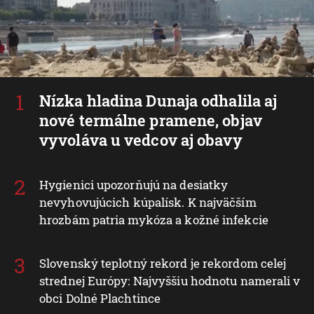
Nízka hladina Dunaja odhalila aj
nové termálne pramene, objav
vyvoláva u vedcov aj obavy
Hygienici upozorňujú na desiatky
nevyhovujúcich kúpalísk. K najväčším
hrozbám patria mykóza a kožné infekcie
Slovenský teplotný rekord je rekordom celej
strednej Európy: Najvyššiu hodnotu namerali v
obci Dolné Plachtince