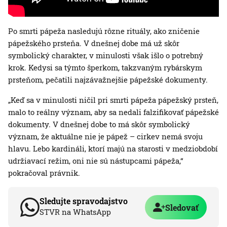
Po smrti pápeža nasledujú rôzne rituály, ako zničenie
pápežského prsteňa. V dnešnej dobe má už skôr
symbolický charakter, v minulosti však išlo o potrebný
krok. Kedysi sa týmto šperkom, takzvaným rybárskym
prsteňom, pečatili najzávažnejšie pápežské dokumenty.
„Keď sa v minulosti ničil pri smrti pápeža pápežský prsteň,
malo to reálny význam, aby sa nedali falzifikovať pápežské
dokumenty. V dnešnej dobe to má skôr symbolický
význam, že aktuálne nie je pápež – cirkev nemá svoju
hlavu. Lebo kardináli, ktorí majú na starosti v medziobdobí
udržiavací režim, oni nie sú nástupcami pápeža,“
pokračoval právnik.
Sledujte spravodajstvo
Sledovať
STVR na WhatsApp