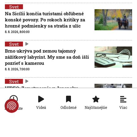
Svet
Na Sicílii končia turistami obľúbené
konské povozy. Po rokoch kritiky za
hrozné podmienky sa stratia z ulíc
8. 8. 2026, 8:00:00
Svet
Brno ukrýva pod zemou tajomný
zážitkový labyrint. My sme sa doň išli
pozrieť s kamerou
8. 8. 2026, 7:00:00
Svet
VIDEO: Zemetrasenie v Japonsku
zastihlo lekárov uprostred operácie,
pacienta chránili vlastnými telami
7. 8. 2026, 15:01:59
Viac
Videá
Odložené
Najčítanejšie
Po minúte
Svet
Nemecký kancelár Merz čelí silnejúcej kritike pre
štátnickú neschopnosť. Jeho dôvera v udržanie