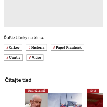
Ďalšie články na tému:
cirkev
história
pápež František
úmrtie
Video
Čítajte tiež
Rádiožurnál
Svet