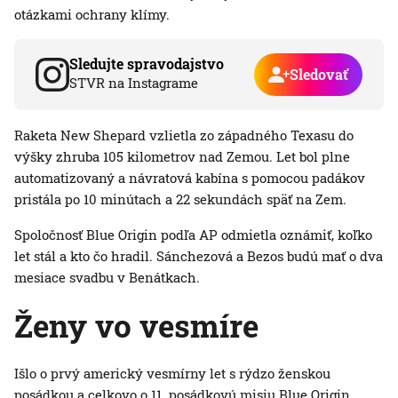
otázkami ochrany klímy.
Sledujte spravodajstvo
Sledovať
STVR na Instagrame
Raketa New Shepard vzlietla zo západného Texasu do
výšky zhruba 105 kilometrov nad Zemou. Let bol plne
automatizovaný a návratová kabína s pomocou padákov
pristála po 10 minútach a 22 sekundách späť na Zem.
Spoločnosť Blue Origin podľa AP odmietla oznámiť, koľko
let stál a kto čo hradil. Sánchezová a Bezos budú mať o dva
mesiace svadbu v Benátkach.
Ženy vo vesmíre
Išlo o prvý americký vesmírny let s rýdzo ženskou
posádkou a celkovo o 11. posádkovú misiu Blue Origin.