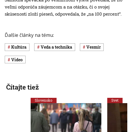
veľmi odporúča záujemcom a na otázku, či o svojej
skúsenosti zloží pieseň, odpovedala, že „na 100 percent“.
Ďalšie články na tému:
Kultúra
Veda a technika
vesmír
Video
Čítajte tiež
Slovensko
Svet