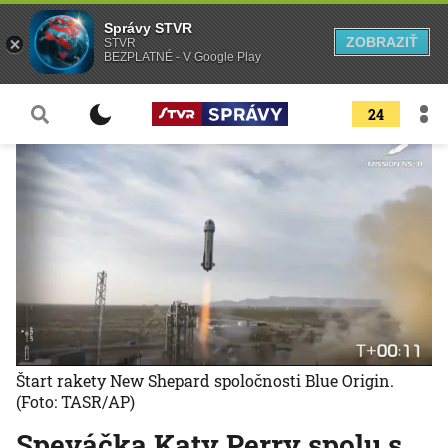
Správy STVR
ZOBRAZIŤ
STVR
BEZPLATNÉ - V Google Play
24
Štart rakety New Shepard spoločnosti Blue Origin.
(Foto: TASR/AP)
Speváčka Katy Perry spolu s