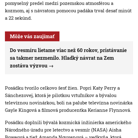
pomyselný predel medzi pozemskou atmosférou a
kozmom, aj s návratom pomocou padáka trval desať minút
a 22 sekúnd.
Môže vás zaujímať
Do vesmíru lietame viac než 60 rokov, pristávanie
sa takmer nezmenilo. Hladký návrat na Zem
zostáva výzvou
Posádku tvorilo celkovo šesť žien. Popri Katy Perry a
Sánchezovej, ktorá je pilotkou vrtuľníkov a bývalou
televíznou novinárkou, boli na palube televízna novinárka
Gayle Kingová a filmová producentka Kerianne Flynnová.
Posádku doplnili bývalá kozmická inžinierka amerického
Národného úradu pre letectvo a vesmír (NASA) Aisha
Boweová a tiež Amanda Nguyenová – vedkyňa, ktorá