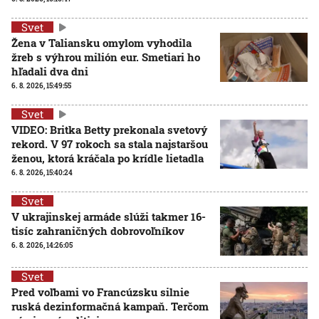
Svet
Žena v Taliansku omylom vyhodila
žreb s výhrou milión eur. Smetiari ho
hľadali dva dni
6. 8. 2026, 15:49:55
Svet
VIDEO: Britka Betty prekonala svetový
rekord. V 97 rokoch sa stala najstaršou
ženou, ktorá kráčala po krídle lietadla
6. 8. 2026, 15:40:24
Svet
V ukrajinskej armáde slúži takmer 16-
tisíc zahraničných dobrovoľníkov
6. 8. 2026, 14:26:05
Svet
Pred voľbami vo Francúzsku silnie
ruská dezinformačná kampaň. Terčom