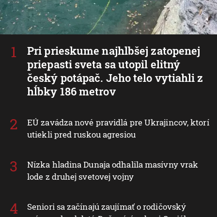
Pri prieskume najhlbšej zatopenej
priepasti sveta sa utopil elitný
český potápač. Jeho telo vytiahli z
hĺbky 186 metrov
EÚ zavádza nové pravidlá pre Ukrajincov, ktorí
utiekli pred ruskou agresiou
Nízka hladina Dunaja odhalila masívny vrak
lode z druhej svetovej vojny
Seniori sa začínajú zaujímať o rodičovský