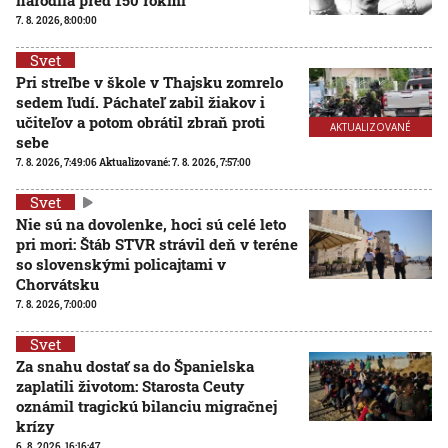
narodila pred 150 rokmi
7. 8. 2026, 8:00:00
Svet
Pri streľbe v škole v Thajsku zomrelo
sedem ľudí. Páchateľ zabil žiakov i
učiteľov a potom obrátil zbraň proti
AKTUALIZOVANÉ
sebe
7. 8. 2026, 7:49:06
Aktualizované:
7. 8. 2026, 7:57:00
Svet
Nie sú na dovolenke, hoci sú celé leto
pri mori: Štáb STVR strávil deň v teréne
so slovenskými policajtami v
Chorvátsku
7. 8. 2026, 7:00:00
Svet
Za snahu dostať sa do Španielska
zaplatili životom: Starosta Ceuty
oznámil tragickú bilanciu migračnej
krízy
6. 8. 2026, 16:16:47