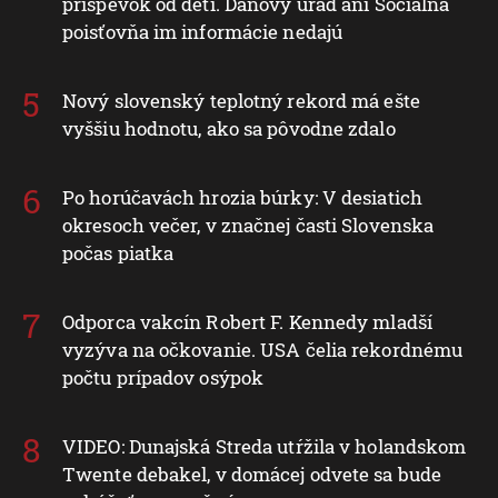
príspevok od detí. Daňový úrad ani Sociálna
poisťovňa im informácie nedajú
Nový slovenský teplotný rekord má ešte
vyššiu hodnotu, ako sa pôvodne zdalo
Po horúčavách hrozia búrky: V desiatich
okresoch večer, v značnej časti Slovenska
počas piatka
Odporca vakcín Robert F. Kennedy mladší
vyzýva na očkovanie. USA čelia rekordnému
počtu prípadov osýpok
VIDEO: Dunajská Streda utŕžila v holandskom
Twente debakel, v domácej odvete sa bude