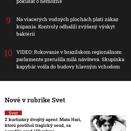
pokúšať o nemožné
Na viacerých vodných plochách platí zákaz
kúpania. Kontroly odhalili zvýšený výskyt
baktérií
VIDEO: Rokovanie v brazílskom regionálnom
parlamente prerušila milá návšteva. Skupinka
kapybár vošla do budovy hlavným vchodom
Nové v rubrike Svet
Svet
Z kurtizány dvojitý agent: Mata Hari,
ktorú postihol tragický osud, sa