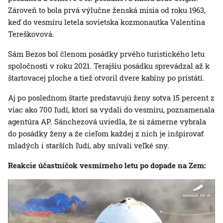
Zároveň to bola prvá výlučne ženská misia od roku 1963,
keď do vesmíru letela sovietska kozmonautka Valentina
Tereškovová.
Sám Bezos bol členom posádky prvého turistického letu
spoločnosti v roku 2021. Terajšiu posádku sprevádzal až k
štartovacej ploche a tiež otvoril dvere kabíny po pristátí.
Aj po poslednom štarte predstavujú ženy sotva 15 percent z
viac ako 700 ľudí, ktorí sa vydali do vesmíru, poznamenala
agentúra AP. Sánchezová uviedla, že si zámerne vybrala
do posádky ženy a že cieľom každej z nich je inšpirovať
mladých i starších ľudí, aby snívali veľké sny.
Reakcie účastníčok vesmírneho letu po dopade na Zem: