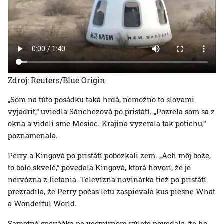
Zdroj: Reuters/Blue Origin
„Som na túto posádku taká hrdá, nemožno to slovami
vyjadriť,“ uviedla Sánchezová po pristátí. „Pozrela som sa z
okna a videli sme Mesiac. Krajina vyzerala tak potichu,“
poznamenala.
Perry a Kingová po pristátí pobozkali zem. „Ach môj bože,
to bolo skvelé,“ povedala Kingová, ktorá hovorí, že je
nervózna z lietania. Televízna novinárka tiež po pristátí
prezradila, že Perry počas letu zaspievala kus piesne What
a Wonderful World.
Samotná speváčka po vesmírnom výlete povedala, že ho