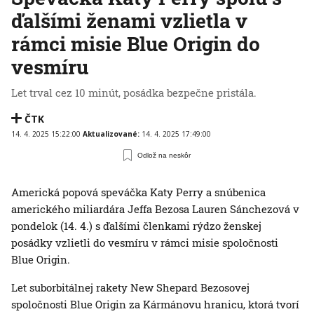
ďalšími ženami vzlietla v
rámci misie Blue Origin do
vesmíru
Let trval cez 10 minút, posádka bezpečne pristála.
ČTK
14. 4. 2025 15:22:00
Aktualizované:
14. 4. 2025 17:49:00
Odlož na neskôr
Americká popová speváčka Katy Perry a snúbenica
amerického miliardára Jeffa Bezosa Lauren Sánchezová v
pondelok (14. 4.) s ďalšími členkami rýdzo ženskej
posádky vzlietli do vesmíru v rámci misie spoločnosti
Blue Origin.
Let suborbitálnej rakety New Shepard Bezosovej
spoločnosti Blue Origin za Kármánovu hranicu, ktorá tvorí