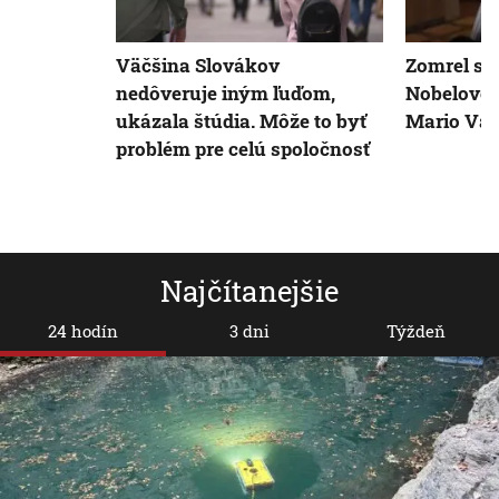
Väčšina Slovákov
Zomrel spi
nedôveruje iným ľuďom,
Nobelovej 
ukázala štúdia. Môže to byť
Mario Var
problém pre celú spoločnosť
Najčítanejšie
24 hodín
3 dni
Týždeň