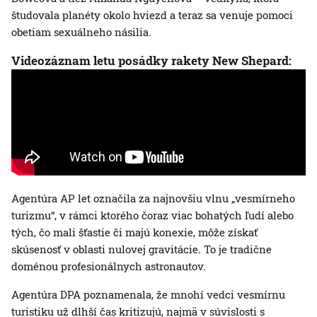
študovala planéty okolo hviezd a teraz sa venuje pomoci
obetiam sexuálneho násilia.
Videozáznam letu posádky rakety New Shepard:
Agentúra AP let označila za najnovšiu vlnu „vesmírneho
turizmu“, v rámci ktorého čoraz viac bohatých ľudí alebo
tých, čo mali šťastie či majú konexie, môže získať
skúsenosť v oblasti nulovej gravitácie. To je tradične
doménou profesionálnych astronautov.
Agentúra DPA poznamenala, že mnohí vedci vesmírnu
turistiku už dlhší čas kritizujú, najmä v súvislosti s