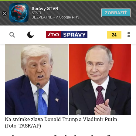
Správy STVR
ZOBRAZIŤ
STVR
BEZPLATNÉ - V Google Play
24
Na snímke zľava Donald Trump a Vladimir Putin.
(Foto: TASR/AP)