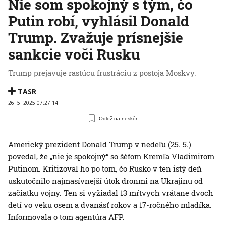
Nie som spokojný s tým, čo
Putin robí, vyhlásil Donald
Trump. Zvažuje prísnejšie
sankcie voči Rusku
Trump prejavuje rastúcu frustráciu z postoja Moskvy.
TASR
26. 5. 2025 07:27:14
Odlož na neskôr
Americký prezident Donald Trump v nedeľu (25. 5.)
povedal, že „nie je spokojný“ so šéfom Kremľa Vladimirom
Putinom. Kritizoval ho po tom, čo Rusko v ten istý deň
uskutočnilo najmasívnejší útok dronmi na Ukrajinu od
začiatku vojny. Ten si vyžiadal 13 mŕtvych vrátane dvoch
detí vo veku osem a dvanásť rokov a 17-ročného mladíka.
Informovala o tom agentúra AFP.