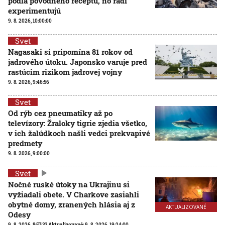
podľa pôvodného receptu, no radi
experimentujú
9. 8. 2026, 10:00:00
Svet
Nagasaki si pripomína 81 rokov od
jadrového útoku. Japonsko varuje pred
rastúcim rizikom jadrovej vojny
9. 8. 2026, 9:46:56
Svet
Od rýb cez pneumatiky až po
televízory: Žraloky tigrie zjedia všetko,
v ich žalúdkoch našli vedci prekvapivé
predmety
9. 8. 2026, 9:00:00
Svet
Nočné ruské útoky na Ukrajinu si
vyžiadali obete. V Charkove zasiahli
obytné domy, zranených hlásia aj z
AKTUALIZOVANÉ
Odesy
9. 8. 2026, 8:57:33
Aktualizované:
9. 8. 2026, 19:24:00