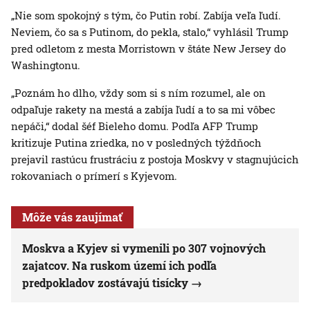
„Nie som spokojný s tým, čo Putin robí. Zabíja veľa ľudí.
Neviem, čo sa s Putinom, do pekla, stalo,“ vyhlásil Trump
pred odletom z mesta Morristown v štáte New Jersey do
Washingtonu.
„Poznám ho dlho, vždy som si s ním rozumel, ale on
odpaľuje rakety na mestá a zabíja ľudí a to sa mi vôbec
nepáči,“ dodal šéf Bieleho domu. Podľa AFP Trump
kritizuje Putina zriedka, no v posledných týždňoch
prejavil rastúcu frustráciu z postoja Moskvy v stagnujúcich
rokovaniach o prímerí s Kyjevom.
Môže vás zaujímať
Moskva a Kyjev si vymenili po 307 vojnových
zajatcov. Na ruskom území ich podľa
predpokladov zostávajú tisícky