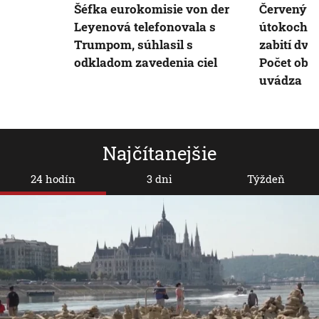
Šéfka eurokomisie von der
Červený kr
Leyenová telefonovala s
útokoch v
Trumpom, súhlasil s
zabití dva
odkladom zavedenia ciel
Počet obet
uvádza
Najčítanejšie
24 hodín
3 dni
Týždeň