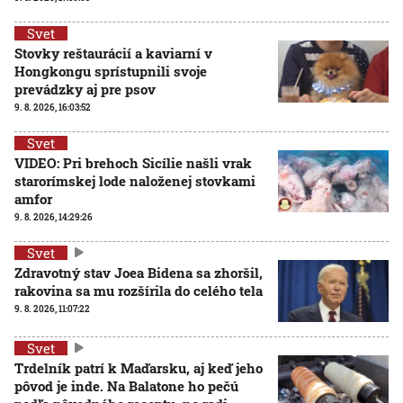
Svet
Stovky reštaurácií a kaviarní v
Hongkongu sprístupnili svoje
prevádzky aj pre psov
9. 8. 2026, 16:03:52
Svet
VIDEO: Pri brehoch Sicílie našli vrak
starorímskej lode naloženej stovkami
amfor
9. 8. 2026, 14:29:26
Svet
Zdravotný stav Joea Bidena sa zhoršil,
rakovina sa mu rozšírila do celého tela
9. 8. 2026, 11:07:22
Svet
Trdelník patrí k Maďarsku, aj keď jeho
pôvod je inde. Na Balatone ho pečú