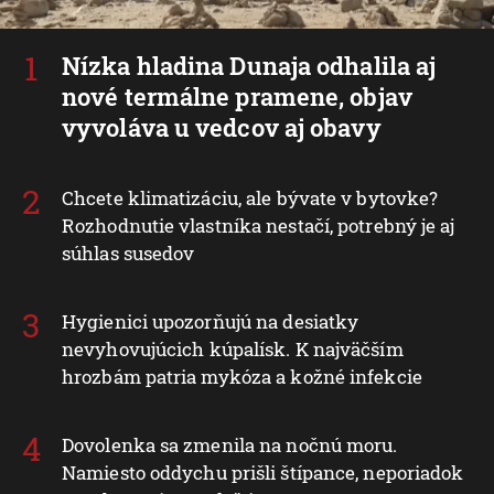
Nízka hladina Dunaja odhalila aj
nové termálne pramene, objav
vyvoláva u vedcov aj obavy
Chcete klimatizáciu, ale bývate v bytovke?
Rozhodnutie vlastníka nestačí, potrebný je aj
súhlas susedov
Hygienici upozorňujú na desiatky
nevyhovujúcich kúpalísk. K najväčším
hrozbám patria mykóza a kožné infekcie
Dovolenka sa zmenila na nočnú moru.
Namiesto oddychu prišli štípance, neporiadok