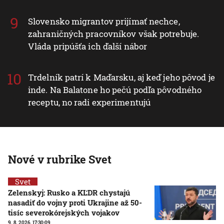
Slovensko migrantov prijímať nechce,
zahraničných pracovníkov však potrebuje.
Vláda pripúšťa ich ďalší nábor
Trdelník patrí k Maďarsku, aj keď jeho pôvod je
inde. Na Balatone ho pečú podľa pôvodného
receptu, no radi experimentujú
Nové v rubrike Svet
Svet
Zelenskyj: Rusko a KĽDR chystajú
nasadiť do vojny proti Ukrajine až 50-
tisíc severokórejských vojakov
9. 8. 2026, 17:30:09