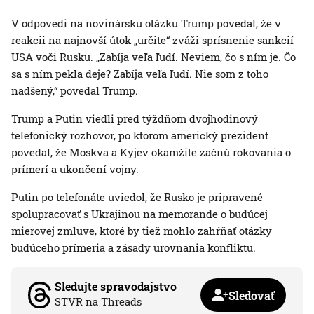
V odpovedi na novinársku otázku Trump povedal, že v
reakcii na najnovší útok „určite“ zváži sprísnenie sankcií
USA voči Rusku. „Zabíja veľa ľudí. Neviem, čo s ním je. Čo
sa s ním pekla deje? Zabíja veľa ľudí. Nie som z toho
nadšený,“ povedal Trump.
Trump a Putin viedli pred týždňom dvojhodinový
telefonický rozhovor, po ktorom americký prezident
povedal, že Moskva a Kyjev okamžite začnú rokovania o
prímerí a ukončení vojny.
Putin po telefonáte uviedol, že Rusko je pripravené
spolupracovať s Ukrajinou na memorande o budúcej
mierovej zmluve, ktoré by tiež mohlo zahŕňať otázky
budúceho prímeria a zásady urovnania konfliktu.
Sledujte spravodajstvo
Sledovať
STVR na Threads