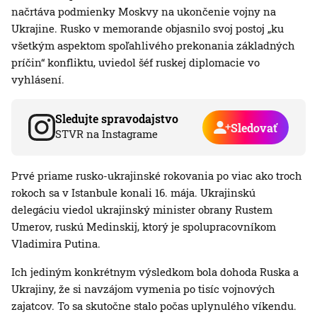
načrtáva podmienky Moskvy na ukončenie vojny na
Ukrajine. Rusko v memorande objasnilo svoj postoj „ku
všetkým aspektom spoľahlivého prekonania základných
príčin“ konfliktu, uviedol šéf ruskej diplomacie vo
vyhlásení.
Sledujte spravodajstvo
Sledovať
STVR na Instagrame
Prvé priame rusko-ukrajinské rokovania po viac ako troch
rokoch sa v Istanbule konali 16. mája. Ukrajinskú
delegáciu viedol ukrajinský minister obrany Rustem
Umerov, ruskú Medinskij, ktorý je spolupracovníkom
Vladimira Putina.
Ich jediným konkrétnym výsledkom bola dohoda Ruska a
Ukrajiny, že si navzájom vymenia po tisíc vojnových
zajatcov. To sa skutočne stalo počas uplynulého víkendu.