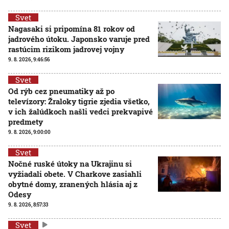
Svet
Nagasaki si pripomína 81 rokov od
jadrového útoku. Japonsko varuje pred
rastúcim rizikom jadrovej vojny
9. 8. 2026, 9:46:56
Svet
Od rýb cez pneumatiky až po
televízory: Žraloky tigrie zjedia všetko,
v ich žalúdkoch našli vedci prekvapivé
predmety
9. 8. 2026, 9:00:00
Svet
Nočné ruské útoky na Ukrajinu si
vyžiadali obete. V Charkove zasiahli
obytné domy, zranených hlásia aj z
Odesy
9. 8. 2026, 8:57:33
Svet