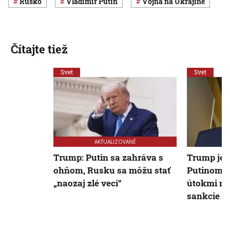
Rusko
Vladimir Putin
vojna na Ukrajine
Čítajte tiež
Svet
Svet
AKTUALIZOVANÉ
Trump: Putin sa zahráva s
Trump je 
ohňom, Rusku sa môžu stať
Putinom a
„naozaj zlé veci“
útokmi na
sankcie p