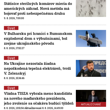
Státisíce sterilných komárov mieria do
amerických záhrad. Nová metóda má
bojovať proti nebezpečnému druhu
9. 8. 2026, 7:00:00
Svet
V Bulharsku pri hranici s Rumunskom
explodoval dron s výbušninami, bol
zrejme ukrajinského pôvodu
8. 8. 2026, 17:52:27
Svet
Na Ukrajine nezostala žiadna
nepoškodená tepelná elektráreň, tvrdí
V. Zelenskyj
8. 8. 2026, 15:34:46
Svet
Vládna TISZA vybrala meno kandidáta
na nového maďarského prezidenta,
jeho zvolenie sa očakáva budúci týždeň
AKTUALIZOVANÉ
8. 8. 2026, 13:51:54
Aktualizované:
8. 8. 2026, 14:49:00