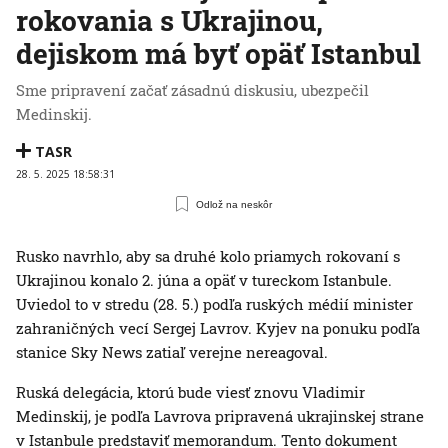
rokovania s Ukrajinou,
dejiskom má byť opäť Istanbul
Sme pripravení začať zásadnú diskusiu, ubezpečil
Medinskij.
TASR
28. 5. 2025 18:58:31
Odlož na neskôr
Rusko navrhlo, aby sa druhé kolo priamych rokovaní s
Ukrajinou konalo 2. júna a opäť v tureckom Istanbule.
Uviedol to v stredu (28. 5.) podľa ruských médií minister
zahraničných vecí Sergej Lavrov. Kyjev na ponuku podľa
stanice Sky News zatiaľ verejne nereagoval.
Ruská delegácia, ktorú bude viesť znovu Vladimir
Medinskij, je podľa Lavrova pripravená ukrajinskej strane
v Istanbule predstaviť memorandum. Tento dokument