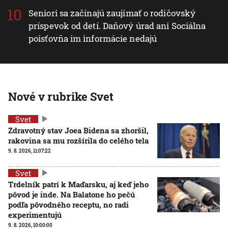
Seniori sa začínajú zaujímať o rodičovský
príspevok od detí. Daňový úrad ani Sociálna
poisťovňa im informácie nedajú
Nové v rubrike Svet
Svet
Zdravotný stav Joea Bidena sa zhoršil,
rakovina sa mu rozšírila do celého tela
9. 8. 2026, 11:07:22
Svet
Trdelník patrí k Maďarsku, aj keď jeho
pôvod je inde. Na Balatone ho pečú
podľa pôvodného receptu, no radi
experimentujú
9. 8. 2026, 10:00:00