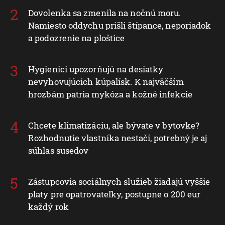
Dovolenka sa zmenila na nočnú moru.
Namiesto oddychu prišli štípance, neporiadok
a podozrenie na ploštice
Hygienici upozorňujú na desiatky
nevyhovujúcich kúpalísk. K najväčším
hrozbám patria mykóza a kožné infekcie
Chcete klimatizáciu, ale bývate v bytovke?
Rozhodnutie vlastníka nestačí, potrebný je aj
súhlas susedov
Zástupcovia sociálnych služieb žiadajú vyššie
platy pre opatrovateľky, postupne o 200 eur
každý rok