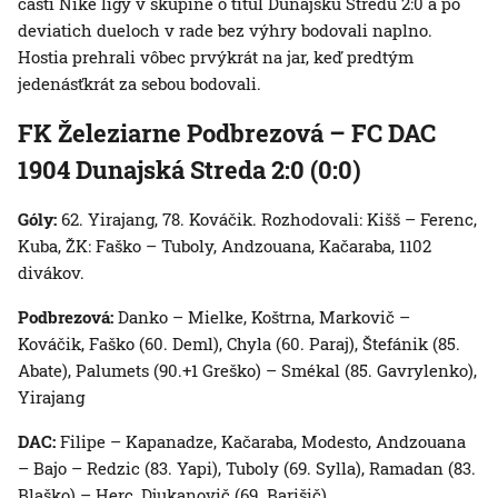
časti Niké ligy v skupine o titul Dunajskú Stredu 2:0 a po
deviatich dueloch v rade bez výhry bodovali naplno.
Hostia prehrali vôbec prvýkrát na jar, keď predtým
jedenásťkrát za sebou bodovali.
FK Železiarne Podbrezová – FC DAC
1904 Dunajská Streda 2:0 (0:0)
Góly:
62. Yirajang, 78. Kováčik. Rozhodovali: Kišš – Ferenc,
Kuba, ŽK: Faško – Tuboly, Andzouana, Kačaraba, 1102
divákov.
Podbrezová:
Danko – Mielke, Koštrna, Markovič –
Kováčik, Faško (60. Deml), Chyla (60. Paraj), Štefánik (85.
Abate), Palumets (90.+1 Greško) – Smékal (85. Gavrylenko),
Yirajang
DAC:
Filipe – Kapanadze, Kačaraba, Modesto, Andzouana
– Bajo – Redzic (83. Yapi), Tuboly (69. Sylla), Ramadan (83.
Blaško) – Herc, Djukanovič (69. Barišič)