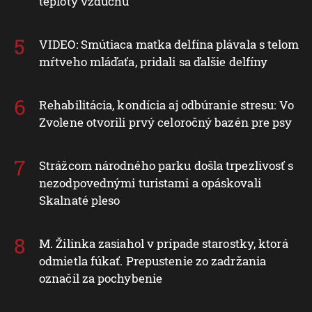
teploty vzduchu
VIDEO: Smútiaca matka delfína plávala s telom
mŕtveho mláďaťa, pridali sa ďalšie delfíny
Rehabilitácia, kondícia aj odbúranie stresu: Vo
Zvolene otvorili prvý celoročný bazén pre psy
Strážcom národného parku došla trpezlivosť s
nezodpovednými turistami a opáskovali
Skalnaté pleso
M. Žilinka zasiahol v prípade starostky, ktorá
odmietla fúkať. Prepustenie zo zadržania
označil za pochybenie