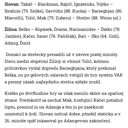
Slovan:
Takáč – Blackman, Bajrič, Ignatenko, Vojtko –
Ibrahim (79. Szöke), Savvidis (88. Kucka) – Barseghjan (86.
Marcelli), Tolič, Mak (79. Zuberu) – Strelec (88. Weiss ml.)
Žilina:
Belko – Kopásek, Drame, Narimanidze – Ďatko (78.
Jambor), Káčer, Sauer (78. Pališčák), Bari – Iľko (64. Gidi),
Adang, Ďuriš
Domáci sa strelecky presadili už v závere piatej minúty.
Dieru medzi stopérmi Žiliny si všimol Tolič, kolmou
prihrávkou vyslal dopredu Barseghjana, ktorý prekonal
Belka, no po gólových oslavách vstúpil do hry systém VAR
a presný zásah najlepšieho strelca súťaže zrušil.
Krátko po štvrťhodine hry sa však menilo skóre na opačnej
strane. Predskočiť sa nechal Mak, hosťujúci Káčer potiahol
loptu, posunul ju na Adanga a ten ju po zaseknutí
umiestnil k žrdi. Slovan nehral dobre, pôsobil staticky a v
26. minúte opäť inkasoval po Adangovom zakončení.