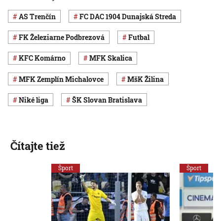
AS Trenčín
FC DAC 1904 Dunajská Streda
FK Železiarne Podbrezová
Futbal
KFC Komárno
MFK Skalica
MFK Zemplín Michalovce
MšK Žilina
Niké liga
ŠK Slovan Bratislava
Čítajte tiež
Šport
Šport