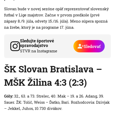
Slovan bude v novej sezóne opäť reprezentovať slovenský
futbal v Lige majstrov. Začne v prvom predkole (prvé
zápasy 8./9. júla, odvety 15./16. júla). Meno súpera spozná
na žrebe, ktorý je na programe 17. júna.
Sledujte športové
spravodajstvo
Sledovať
STVR na Instagrame
ŠK Slovan Bratislava –
MŠK Žilina 4:3 (2:3)
Góly:
32., 63. a 73. Strelec, 40. Mak – 19. a 26. Adang, 39.
Sauer. ŽK: Tolič, Weiss – Ďatko, Bari. Rozhodcovia: Dzivjak
– Jekkel, Juhos, 10.730 divákov.