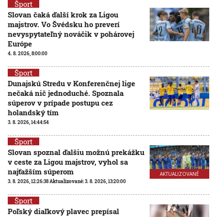
Šport
Slovan čaká ďalší krok za Ligou
majstrov. Vo Švédsku ho preverí
nevyspytateľný nováčik v pohárovej
Európe
4. 8. 2026, 8:00:00
Šport
Dunajskú Stredu v Konferenčnej lige
nečaká nič jednoduché. Spoznala
súperov v prípade postupu cez
holandský tím
3. 8. 2026, 14:44:54
Šport
Slovan spoznal ďalšiu možnú prekážku
v ceste za Ligou majstrov, vyhol sa
najťažším súperom
AKTUALIZOVANÉ
3. 8. 2026, 12:26:38
Aktualizované:
3. 8. 2026, 13:20:00
Šport
Poľský diaľkový plavec prepísal