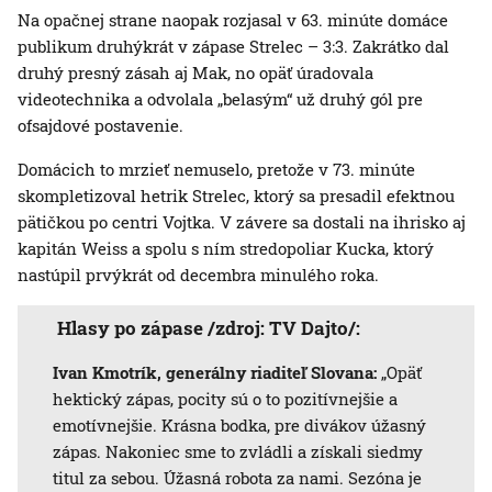
Na opačnej strane naopak rozjasal v 63. minúte domáce
publikum druhýkrát v zápase Strelec – 3:3. Zakrátko dal
druhý presný zásah aj Mak, no opäť úradovala
videotechnika a odvolala „belasým“ už druhý gól pre
ofsajdové postavenie.
Domácich to mrzieť nemuselo, pretože v 73. minúte
skompletizoval hetrik Strelec, ktorý sa presadil efektnou
pätičkou po centri Vojtka. V závere sa dostali na ihrisko aj
kapitán Weiss a spolu s ním stredopoliar Kucka, ktorý
nastúpil prvýkrát od decembra minulého roka.
Hlasy po zápase /zdroj: TV Dajto/:
Ivan Kmotrík, generálny riaditeľ Slovana:
„Opäť
hektický zápas, pocity sú o to pozitívnejšie a
emotívnejšie. Krásna bodka, pre divákov úžasný
zápas. Nakoniec sme to zvládli a získali siedmy
titul za sebou. Úžasná robota za nami. Sezóna je