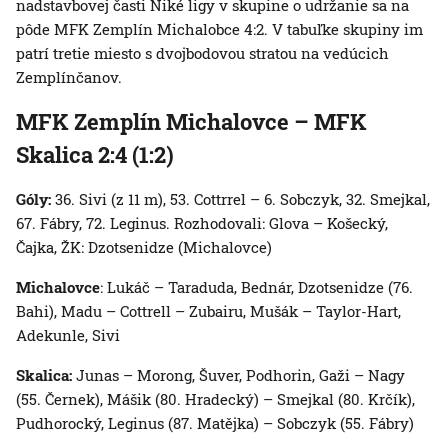
nadstavbovej časti Niké ligy v skupine o udržanie sa na
pôde MFK Zemplín Michalobce 4:2. V tabuľke skupiny im
patrí tretie miesto s dvojbodovou stratou na vedúcich
Zemplínčanov.
MFK Zemplín Michalovce – MFK
Skalica 2:4 (1:2)
Góly:
36. Sivi (z 11 m), 53. Cottrrel – 6. Sobczyk, 32. Smejkal,
67. Fábry, 72. Leginus. Rozhodovali: Glova – Košecký,
Čajka, ŽK: Dzotsenidze (Michalovce)
Michalovce
: Lukáč – Taraduda, Bednár, Dzotsenidze (76.
Bahi), Madu – Cottrell – Zubairu, Mušák – Taylor-Hart,
Adekunle, Sivi
Skalica:
Junas – Morong, Šuver, Podhorin, Gaži – Nagy
(55. Černek), Mášik (80. Hradecký) – Smejkal (80. Krčík),
Pudhorocký, Leginus (87. Matějka) – Sobczyk (55. Fábry)