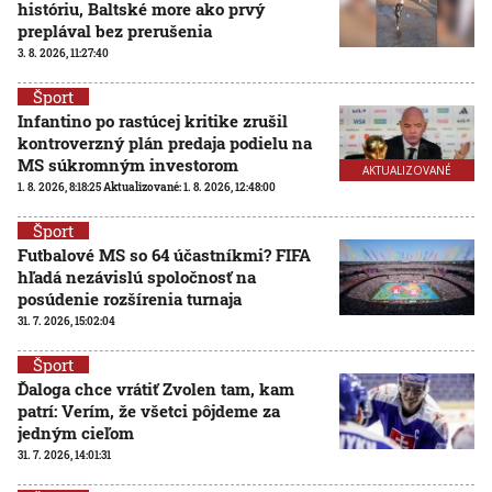
históriu, Baltské more ako prvý
preplával bez prerušenia
3. 8. 2026, 11:27:40
Šport
Infantino po rastúcej kritike zrušil
kontroverzný plán predaja podielu na
MS súkromným investorom
AKTUALIZOVANÉ
1. 8. 2026, 8:18:25
Aktualizované:
1. 8. 2026, 12:48:00
Šport
Futbalové MS so 64 účastníkmi? FIFA
hľadá nezávislú spoločnosť na
posúdenie rozšírenia turnaja
31. 7. 2026, 15:02:04
Šport
Ďaloga chce vrátiť Zvolen tam, kam
patrí: Verím, že všetci pôjdeme za
jedným cieľom
31. 7. 2026, 14:01:31