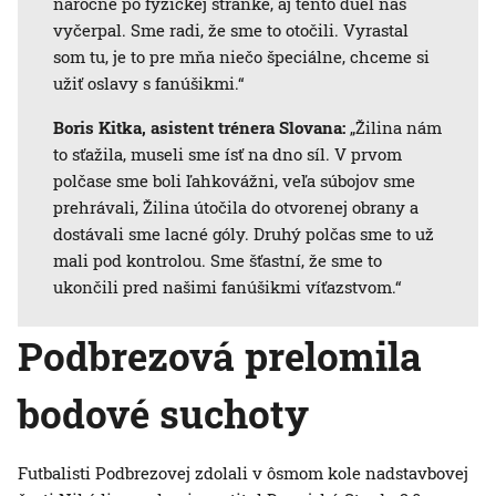
náročné po fyzickej stránke, aj tento duel nás
vyčerpal. Sme radi, že sme to otočili. Vyrastal
som tu, je to pre mňa niečo špeciálne, chceme si
užiť oslavy s fanúšikmi.“
Boris Kitka, asistent trénera Slovana:
„Žilina nám
to sťažila, museli sme ísť na dno síl. V prvom
polčase sme boli ľahkovážni, veľa súbojov sme
prehrávali, Žilina útočila do otvorenej obrany a
dostávali sme lacné góly. Druhý polčas sme to už
mali pod kontrolou. Sme šťastní, že sme to
ukončili pred našimi fanúšikmi víťazstvom.“
Podbrezová prelomila
bodové suchoty
Futbalisti Podbrezovej zdolali v ôsmom kole nadstavbovej