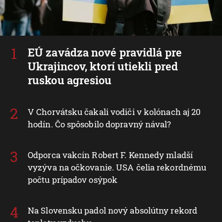
EÚ zavádza nové pravidlá pre
Ukrajincov, ktorí utiekli pred
ruskou agresiou
V Chorvátsku čakali vodiči v kolónach aj 20
hodín. Čo spôsobilo dopravný nával?
Odporca vakcín Robert F. Kennedy mladší
vyzýva na očkovanie. USA čelia rekordnému
počtu prípadov osýpok
Na Slovensku padol nový absolútny rekord