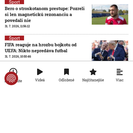
Šport
Bero o stroskotanom prestupe: Pozreli
si len magnetickú rezonanciu a
povedali nie
31. 7. 2026, 11:56:12
Šport
FIFA reaguje na hrozbu bojkotu od
UEFA: Nikto nepredáva futbal
31. 7. 2026, 10:50:46
Šport
VIDEO: Žilina nezvládla odvetu v
Viac
Videá
Odložené
Najčítanejšie
Po minúte
Katoviciach a v Konferenčnej lige
končí
30. 7. 2026, 20:26:04
Šport
Padlo dlho očakávané rozhodnutie: IIHF
vyriekla verdikt nad Ruskom a
Bieloruskom
30. 7. 2026, 19:48:42