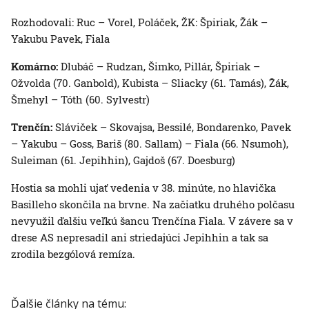
Rozhodovali: Ruc – Vorel, Poláček, ŽK: Špiriak, Žák –
Yakubu Pavek, Fiala
Komárno:
Dlubáč – Rudzan, Šimko, Pillár, Špiriak –
Ožvolda (70. Ganbold), Kubista – Sliacky (61. Tamás), Žák,
Šmehyl – Tóth (60. Sylvestr)
Trenčín:
Sláviček – Skovajsa, Bessilé, Bondarenko, Pavek
– Yakubu – Goss, Bariš (80. Sallam) – Fiala (66. Nsumoh),
Suleiman (61. Jepihhin), Gajdoš (67. Doesburg)
Hostia sa mohli ujať vedenia v 38. minúte, no hlavička
Basilleho skončila na brvne. Na začiatku druhého polčasu
nevyužil ďalšiu veľkú šancu Trenčína Fiala. V závere sa v
drese AS nepresadil ani striedajúci Jepihhin a tak sa
zrodila bezgólová remíza.
Ďalšie články na tému: