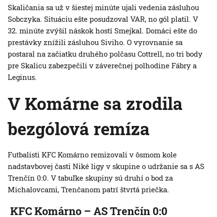
Skaličania sa už v šiestej minúte ujali vedenia zásluhou
Sobczyka. Situáciu ešte posudzoval VAR, no gól platil. V
32. minúte zvýšil náskok hostí Smejkal. Domáci ešte do
prestávky znížili zásluhou Siviho. O vyrovnanie sa
postaral na začiatku druhého polčasu Cottrell, no tri body
pre Skalicu zabezpečili v záverečnej polhodine Fábry a
Leginus.
V Komárne sa zrodila
bezgólová remíza
Futbalisti KFC Komárno remizovali v ôsmom kole
nadstavbovej časti Niké ligy v skupine o udržanie sa s AS
Trenčín 0:0. V tabuľke skupiny sú druhí o bod za
Michalovcami, Trenčanom patrí štvrtá priečka.
KFC Komárno – AS Trenčín 0:0