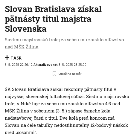
Slovan Bratislava získal
pätnásty titul majstra
Slovenska
Siedmu majstrovskú trofej za sebou mu zaistilo víťazstvo
nad MŠK Žilina.
TASR
3. 5. 2025 22:26:12
Aktualizované:
3. 5. 2025 23:25:00
Odlož na neskôr
ŠK Slovan Bratislava získal rekordný pätnásty titul v
najvyššej slovenskej futbalovej súťaži. Siedmu majstrovskú
trofej v Niké lige za sebou mu zaistilo víťazstvo 4:3 nad
MŠK Žilina v sobotnom (3. 5.) zápase ôsmeho kola
nadstavbovej časti o titul. Dve kolá pred koncom má
Slovan na čele tabuľky nedostihnuteľný 12-bodový náskok
pred „šošonmi“.