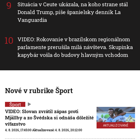
Situácia v Ceute ukázala, na koho strane stál
Donald Trump, píše španielsky denník La
Vanguardia
VIDEO: Rokovanie v brazílskom regionálnom
parlamente prerušila milá návšteva. Skupinka
kapybár vošla do budovy hlavným vchodom
Nové v rubrike Šport
Šport
VIDEO: Slovan zvrátil zápas proti
Mjällby a zo Švédska si odnáša dôležité
víťazstvo
AKTUALIZOVANÉ
4. 8. 2026, 17:45:00
Aktualizované:
4. 8. 2026, 20:12:00