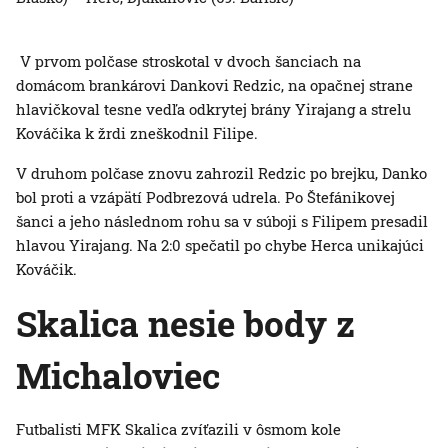
V prvom polčase stroskotal v dvoch šanciach na
domácom brankárovi Dankovi Redzic, na opačnej strane
hlavičkoval tesne vedľa odkrytej brány Yirajang a strelu
Kováčika k žrdi zneškodnil Filipe.
V druhom polčase znovu zahrozil Redzic po brejku, Danko
bol proti a vzápätí Podbrezová udrela. Po Štefánikovej
šanci a jeho následnom rohu sa v súboji s Filipem presadil
hlavou Yirajang. Na 2:0 spečatil po chybe Herca unikajúci
Kováčik.
Skalica nesie body z
Michaloviec
Futbalisti MFK Skalica zvíťazili v ôsmom kole