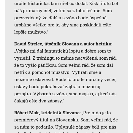
určite historická, tam niet čo dodať. Zisk titulu bol
náš primárny cieľ, veľmi sa z toho tešíme. Som
presvedčený, že ďalšia sezóna bude úspešná,
urobíme všetko pre to, aby sme poskladali ešte
lepšie mužstvo.“
David Strelec, útočník Slovana a autor hetriku:
„Vojtko mi dal fantastickú loptu a dobre som to
vyriešil. Z tréningu to máme nacvičené, som rád,
že to vyšlo pätičkou. Som veľmi rád, že som dal
hetrik a pomohol mužstvu. Vyhrali sme a
môžeme oslavovať. Bude to určite náročný večer,
oslavy budú pokračovať zajtra a možno aj
pozajtra. Výborná sezóna, sme majstri, aj keď nás
čakajú ešte dva zápasy.“
Róbert Mak, krídelník Slovana:
„Pre mňa je to
premiérový titul na Slovensku. Som veľmi rád, že
sa nám to podarilo. Uplynulé zápasy boli pre nás