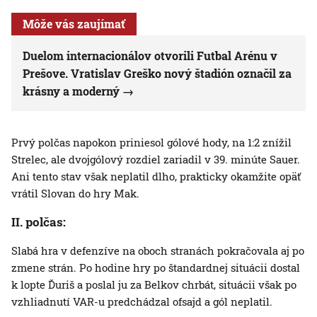
Môže vás zaujímať
Duelom internacionálov otvorili Futbal Arénu v
Prešove. Vratislav Greško nový štadión označil za
krásny a moderný
Prvý polčas napokon priniesol gólové hody, na 1:2 znížil
Strelec, ale dvojgólový rozdiel zariadil v 39. minúte Sauer.
Ani tento stav však neplatil dlho, prakticky okamžite opäť
vrátil Slovan do hry Mak.
II. polčas:
Slabá hra v defenzíve na oboch stranách pokračovala aj po
zmene strán. Po hodine hry po štandardnej situácii dostal
k lopte Ďuriš a poslal ju za Belkov chrbát, situácii však po
vzhliadnutí VAR-u predchádzal ofsajd a gól neplatil.