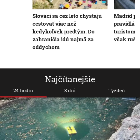
Slováci sa cez leto chystajú
Madrid pri
cestovať viac než
pravidlá 
kedykoľvek predtým. Do
turistom.
zahraničia idú najmä za
však ruši
oddychom
Najčítanejšie
24 hodín
3 dni
Týždeň