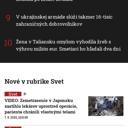
V ukrajinskej armáde slúži takmer 16-tisíc
zahraničných dobrovoľníkov
Žena v Taliansku omylom vyhodila žreb s
výhrou milión eur. Smetiari ho hľadali dva dni
Nové v rubrike Svet
Svet
VIDEO: Zemetrasenie v Japonsku
zastihlo lekárov uprostred operácie,
pacienta chránili vlastnými telami
7. 8. 2026, 15:01:59