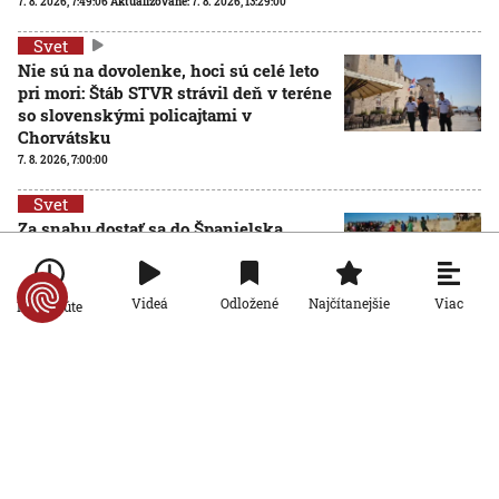
7. 8. 2026, 7:49:06
Aktualizované:
7. 8. 2026, 13:29:00
Svet
Nie sú na dovolenke, hoci sú celé leto
pri mori: Štáb STVR strávil deň v teréne
so slovenskými policajtami v
Chorvátsku
7. 8. 2026, 7:00:00
Svet
Za snahu dostať sa do Španielska
zaplatili životom: Starosta Ceuty
oznámil tragickú bilanciu migračnej
krízy
Viac
Videá
Odložené
Najčítanejšie
Po minúte
6. 8. 2026, 16:16:47
Svet
Žena v Taliansku omylom vyhodila
žreb s výhrou milión eur. Smetiari ho
hľadali dva dni
6. 8. 2026, 15:49:55
Svet