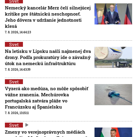
Svet
Nemecký kancelár Merz čelí silnejúcej
kritike pre štátnickú neschopnosť.
Jeho dôvera v udržanie jednotnosti
klesá
7. 8. 2026, 14:44:23
Svet
Na letisku v Lipsku našli najmenej dva
drony. Podľa prokuratúry ide o závažný
útok na nemeckú infraštruktúru
7. 8. 2026, 14:43:39
Svet
Vyzerá ako medúza, no môže spôsobiť
vážne zranenia. Mechúrovka
portugalská zatvára pláže vo
Francúzsku aj Španielsku
7. 8. 2026, 13:15:11
Svet
Zmeny vo verejnoprávnych médiách