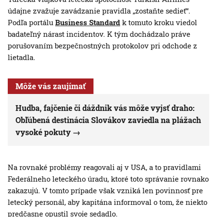
údajne zvažuje zavádzanie pravidla „zostaňte sedieť“.
Podľa portálu
Business Standard
k tomuto kroku viedol
badateľný nárast incidentov. K tým dochádzalo práve
porušovaním bezpečnostných protokolov pri odchode z
lietadla.
Môže vás zaujímať
Hudba, fajčenie či dáždnik vás môže vyjsť draho:
Obľúbená destinácia Slovákov zaviedla na plážach
vysoké pokuty
Na rovnaké problémy reagovali aj v USA, a to pravidlami
Federálneho leteckého úradu, ktoré toto správanie rovnako
zakazujú. V tomto prípade však vzniká len povinnosť pre
letecký personál, aby kapitána informoval o tom, že niekto
predčasne opustil svoje sedadlo.