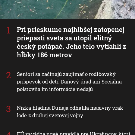
Pri prieskume najhlbšej zatopenej
priepasti sveta sa utopil elitný
český potápač. Jeho telo vytiahli z
hĺbky 186 metrov
Seniori sa začínajú zaujímať o rodičovský
príspevok od detí. Daňový úrad ani Sociálna
poisťovňa im informácie nedajú
Nízka hladina Dunaja odhalila masívny vrak
lode z druhej svetovej vojny
EÚ zavádza nové pravidlá pre Ukrajincov, ktorí