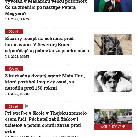
vyvolali v Maďarsku veľkú pozornosť.
Čo sa zmenilo po nástupe Pétera
Magyara?
7. 8. 2026, 11:17:29
Svet
Bizarný recept na ochranu pred
horúčavami: V Severnej Kórei
odporúčajú aj polievku zo psieho mäsa
7. 8. 2026, 9:39:55
Svet
Z kurtizány dvojitý agent: Mata Hari,
ktorú postihol tragický osud, sa
narodila pred 150 rokmi
7. 8. 2026, 8:00:00
Svet
Pri streľbe v škole v Thajsku zomrelo
osem ľudí. Páchateľ zabil žiakov i
učiteľov a potom obrátil zbraň proti
AKTUALIZOVANÉ
sebe