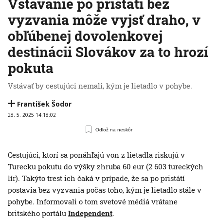
Vstávanie po pristátí bez
vyzvania môže vyjsť draho, v
obľúbenej dovolenkovej
destinácii Slovákov za to hrozí
pokuta
Vstávať by cestujúci nemali, kým je lietadlo v pohybe.
František Šodor
28. 5. 2025 14:18:02
Odlož na neskôr
Cestujúci, ktorí sa ponáhľajú von z lietadla riskujú v
Turecku pokutu do výšky zhruba 60 eur (2 603 tureckých
lír). Takýto trest ich čaká v prípade, že sa po pristátí
postavia bez vyzvania počas toho, kým je lietadlo stále v
pohybe. Informovali o tom svetové médiá vrátane
britského portálu
Independent
.