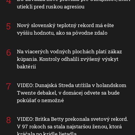
utiekli pred ruskou agresiou
Nový slovenský teplotný rekord má ešte
vyššiu hodnotu, ako sa pôvodne zdalo
Na viacerých vodných plochách platí zákaz
kúpania. Kontroly odhalili zvýšený výskyt
baktérií
VIDEO: Dunajská Streda utŕžila v holandskom
Twente debakel, v domácej odvete sa bude
pokúšať o nemožné
VIDEO: Britka Betty prekonala svetový rekord.
V 97 rokoch sa stala najstaršou ženou, ktorá
kráčala po krídle lietadla