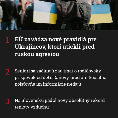
EÚ zavádza nové pravidlá pre
Ukrajincov, ktorí utiekli pred
ruskou agresiou
Seniori sa začínajú zaujímať o rodičovský
príspevok od detí. Daňový úrad ani Sociálna
poisťovňa im informácie nedajú
Na Slovensku padol nový absolútny rekord
teploty vzduchu