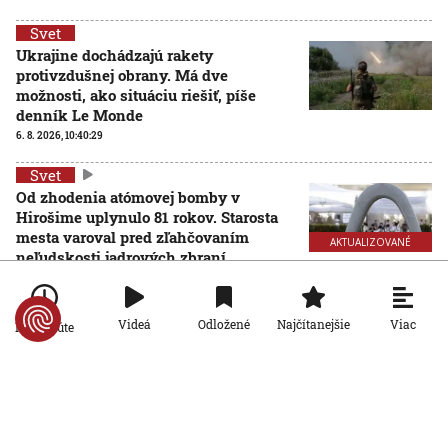
Svet
Ukrajine dochádzajú rakety
protivzdušnej obrany. Má dve
možnosti, ako situáciu riešiť, píše
denník Le Monde
6. 8. 2026, 10:40:29
Svet
Od zhodenia atómovej bomby v
Hirošime uplynulo 81 rokov. Starosta
mesta varoval pred zľahčovaním
AKTUALIZOVANÉ
neľudskosti jadrových zbraní
6. 8. 2026, 10:39:25
Aktualizované:
6. 8. 2026, 13:10:00
Svet
Viac
Videá
Odložené
Najčítanejšie
Po minúte
Dron s výbušninami, ktorý našli na
letisku, predstavuje novú úroveň
nebezpečenstva, tvrdí nemecký
minister vnútra
6. 8. 2026, 10:17:42