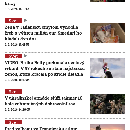
krízy
6. 8. 2026, 16:16:47
Svet
Žena v Taliansku omylom vyhodila
žreb s výhrou milión eur. Smetiari ho
hľadali dva dni
6. 8. 2026, 15:49:55
Svet
VIDEO: Britka Betty prekonala svetový
rekord. V 97 rokoch sa stala najstaršou
ženou, ktorá kráčala po krídle lietadla
6. 8. 2026, 15:40:24
Svet
V ukrajinskej armáde slúži takmer 16-
tisíc zahraničných dobrovoľníkov
6. 8. 2026, 14:26:05
Svet
Pred voľbami vo Francúzsku silnie