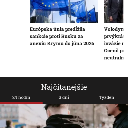
Európska únia predĺžila
Volodymyr
sankcie proti Rusku za
prvýkrát 
anexiu Krymu do júna 2026
invázie na
Ocenil pod
neutrálnej
Najčítanejšie
24 hodín
3 dni
Týždeň