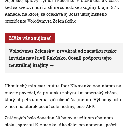
vojenskej správy Tymur Tkačenko. K útoku došlo v čase,
keď sa svetoví lídri zišli na schôdzke skupiny krajín G7 v
Kanade, na ktorej sa očakáva aj účasť ukrajinského
prezidenta Volodymyra Zelenského.
Môže vás zaujímať
Volodymyr Zelenskyj prvýkrát od začiatku ruskej
invázie navštívil Rakúsko. Ocenil podporu tejto
neutrálnej krajiny
Ukrajinský minister vnútra Ihor Klymenko novinárom na
mieste povedal, že pri útoku zahynul aj americký občan,
ktorý utrpel zranenia spôsobené šrapnelmi. Výbuchy bolo
v noci na utorok počuť celé hodiny, píše AFP.
Zničených bolo dovedna 30 bytov v jedinom obytnom
bloku, spresnil Klymenko. Ako ďalej poznamenal, počet