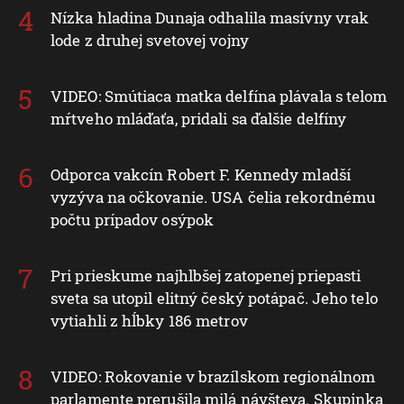
Nízka hladina Dunaja odhalila masívny vrak
lode z druhej svetovej vojny
VIDEO: Smútiaca matka delfína plávala s telom
mŕtveho mláďaťa, pridali sa ďalšie delfíny
Odporca vakcín Robert F. Kennedy mladší
vyzýva na očkovanie. USA čelia rekordnému
počtu prípadov osýpok
Pri prieskume najhlbšej zatopenej priepasti
sveta sa utopil elitný český potápač. Jeho telo
vytiahli z hĺbky 186 metrov
VIDEO: Rokovanie v brazílskom regionálnom
parlamente prerušila milá návšteva. Skupinka