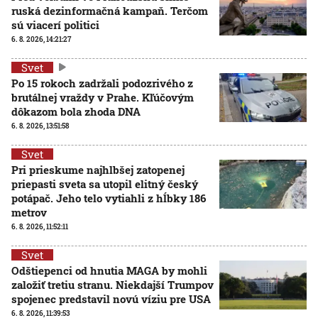
ruská dezinformačná kampaň. Terčom
sú viacerí politici
6. 8. 2026, 14:21:27
Svet
Po 15 rokoch zadržali podozrivého z
brutálnej vraždy v Prahe. Kľúčovým
dôkazom bola zhoda DNA
6. 8. 2026, 13:51:58
Svet
Pri prieskume najhlbšej zatopenej
priepasti sveta sa utopil elitný český
potápač. Jeho telo vytiahli z hĺbky 186
metrov
6. 8. 2026, 11:52:11
Svet
Odštiepenci od hnutia MAGA by mohli
založiť tretiu stranu. Niekdajší Trumpov
spojenec predstavil novú víziu pre USA
6. 8. 2026, 11:39:53