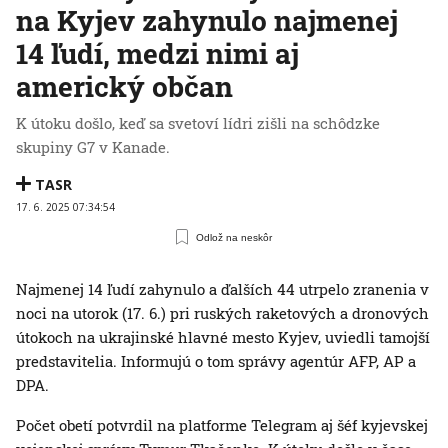
na Kyjev zahynulo najmenej
14 ľudí, medzi nimi aj
americký občan
K útoku došlo, keď sa svetoví lídri zišli na schôdzke
skupiny G7 v Kanade.
TASR
17. 6. 2025 07:34:54
Odlož na neskôr
Najmenej 14 ľudí zahynulo a ďalších 44 utrpelo zranenia v
noci na utorok (17. 6.) pri ruských raketových a dronových
útokoch na ukrajinské hlavné mesto Kyjev, uviedli tamojší
predstavitelia. Informujú o tom správy agentúr AFP, AP a
DPA.
Počet obetí potvrdil na platforme Telegram aj šéf kyjevskej