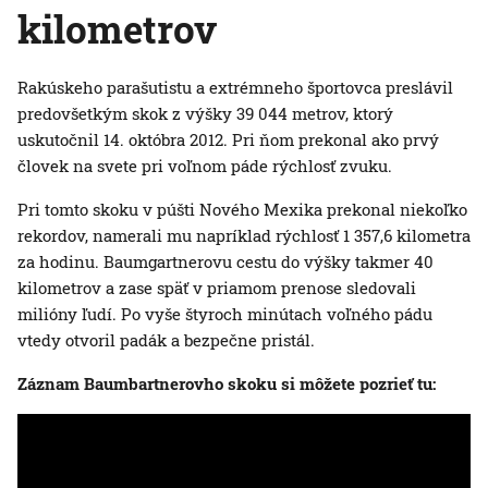
kilometrov
Rakúskeho parašutistu a extrémneho športovca preslávil
predovšetkým skok z výšky 39 044 metrov, ktorý
uskutočnil 14. októbra 2012. Pri ňom prekonal ako prvý
človek na svete pri voľnom páde rýchlosť zvuku.
Pri tomto skoku v púšti Nového Mexika prekonal niekoľko
rekordov, namerali mu napríklad rýchlosť 1 357,6 kilometra
za hodinu. Baumgartnerovu cestu do výšky takmer 40
kilometrov a zase späť v priamom prenose sledovali
milióny ľudí. Po vyše štyroch minútach voľného pádu
vtedy otvoril padák a bezpečne pristál.
Záznam Baumbartnerovho skoku si môžete pozrieť tu: