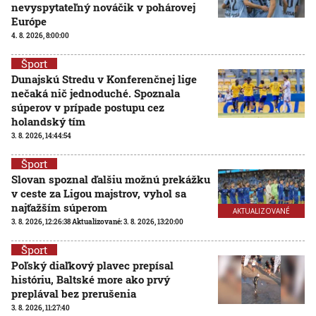
nevyspytateľný nováčik v pohárovej
Európe
4. 8. 2026, 8:00:00
Šport
Dunajskú Stredu v Konferenčnej lige
nečaká nič jednoduché. Spoznala
súperov v prípade postupu cez
holandský tím
3. 8. 2026, 14:44:54
Šport
Slovan spoznal ďalšiu možnú prekážku
v ceste za Ligou majstrov, vyhol sa
najťažším súperom
AKTUALIZOVANÉ
3. 8. 2026, 12:26:38
Aktualizované:
3. 8. 2026, 13:20:00
Šport
Poľský diaľkový plavec prepísal
históriu, Baltské more ako prvý
preplával bez prerušenia
3. 8. 2026, 11:27:40