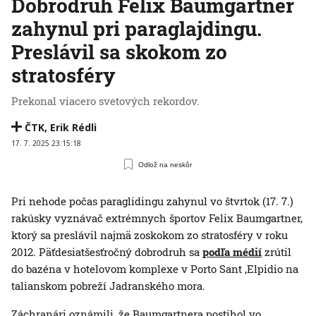
Dobrodruh Felix Baumgartner
zahynul pri paraglajdingu.
Preslávil sa skokom zo
stratosféry
Prekonal viacero svetových rekordov.
ČTK
,
Erik Rédli
17. 7. 2025 23:15:18
Odlož na neskôr
Pri nehode počas paraglidingu zahynul vo štvrtok (17. 7.)
rakúsky vyznávač extrémnych športov Felix Baumgartner,
ktorý sa preslávil najmä zoskokom zo stratosféry v roku
2012. Päťdesiatšesťročný dobrodruh sa
podľa médií
zrútil
do bazéna v hotelovom komplexe v Porto Sant ‚Elpidio na
talianskom pobreží Jadranského mora.
Záchranári oznámili, že Baumgartnera postihol vo