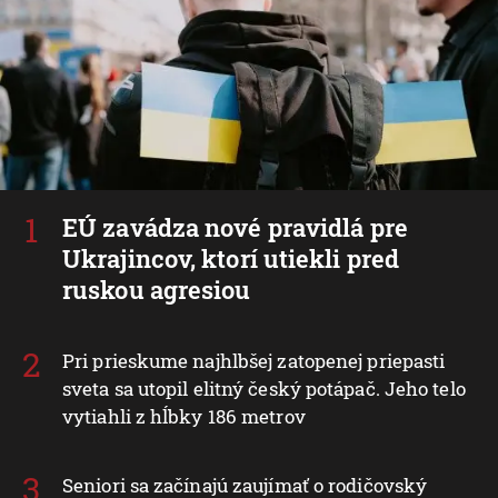
EÚ zavádza nové pravidlá pre
Ukrajincov, ktorí utiekli pred
ruskou agresiou
Pri prieskume najhlbšej zatopenej priepasti
sveta sa utopil elitný český potápač. Jeho telo
vytiahli z hĺbky 186 metrov
Seniori sa začínajú zaujímať o rodičovský