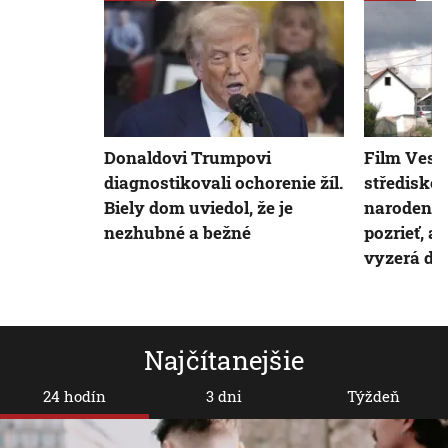
Donaldovi Trumpovi
Film Vesn
diagnostikovali ochorenie žíl.
střediskov
Biely dom uviedol, že je
narodenin
nezhubné a bežné
pozrieť, a
vyzerá dn
Najčítanejšie
24 hodín
3 dni
Týždeň