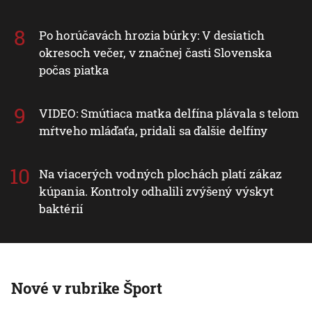
Po horúčavách hrozia búrky: V desiatich
okresoch večer, v značnej časti Slovenska
počas piatka
VIDEO: Smútiaca matka delfína plávala s telom
mŕtveho mláďaťa, pridali sa ďalšie delfíny
Na viacerých vodných plochách platí zákaz
kúpania. Kontroly odhalili zvýšený výskyt
baktérií
Nové v rubrike Šport