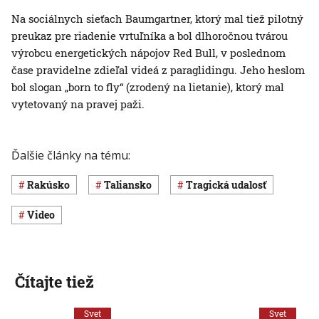
Na sociálnych sieťach Baumgartner, ktorý mal tiež pilotný
preukaz pre riadenie vrtuľníka a bol dlhoročnou tvárou
výrobcu energetických nápojov Red Bull, v poslednom
čase pravidelne zdieľal videá z paraglidingu. Jeho heslom
bol slogan „born to fly“ (zrodený na lietanie), ktorý mal
vytetovaný na pravej paži.
Ďalšie články na tému:
Rakúsko
Taliansko
Tragická udalosť
Video
Čítajte tiež
Svet
Svet