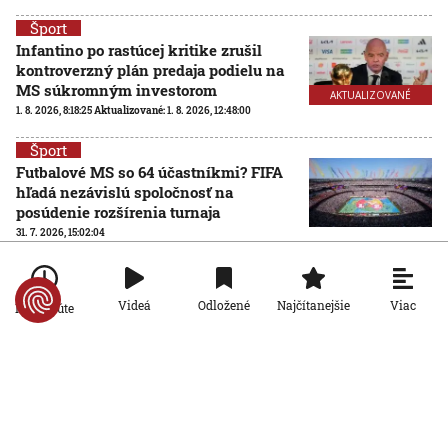
Šport
Infantino po rastúcej kritike zrušil
kontroverzný plán predaja podielu na
MS súkromným investorom
AKTUALIZOVANÉ
1. 8. 2026, 8:18:25
Aktualizované:
1. 8. 2026, 12:48:00
Šport
Futbalové MS so 64 účastníkmi? FIFA
hľadá nezávislú spoločnosť na
posúdenie rozšírenia turnaja
31. 7. 2026, 15:02:04
Šport
Ďaloga chce vrátiť Zvolen tam, kam
Viac
Videá
Odložené
Najčítanejšie
Po minúte
patrí: Verím, že všetci pôjdeme za
jedným cieľom
31. 7. 2026, 14:01:31
Šport
Bero o stroskotanom prestupe: Pozreli
si len magnetickú rezonanciu a