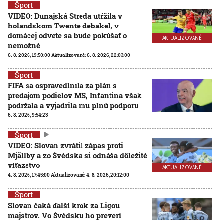
Šport
VIDEO: Dunajská Streda utŕžila v
holandskom Twente debakel, v
domácej odvete sa bude pokúšať o
AKTUALIZOVANÉ
nemožné
6. 8. 2026, 19:50:00
Aktualizované:
6. 8. 2026, 22:03:00
Šport
FIFA sa ospravedlnila za plán s
predajom podielov MS, Infantina však
podržala a vyjadrila mu plnú podporu
6. 8. 2026, 9:54:23
Šport
VIDEO: Slovan zvrátil zápas proti
Mjällby a zo Švédska si odnáša dôležité
víťazstvo
AKTUALIZOVANÉ
4. 8. 2026, 17:45:00
Aktualizované:
4. 8. 2026, 20:12:00
Šport
Slovan čaká ďalší krok za Ligou
majstrov. Vo Švédsku ho preverí