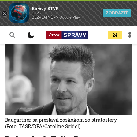
Správy STVR
ZOBRAZIŤ
STVR
BEZPLATNÉ - V Google Play
24
Baugartner sa preslávil zoskokom zo stratosféry.
(Foto: TASR/DPA/Caroline Seidel)