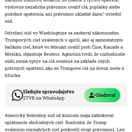
výslovne nezahŕňa právomoc uvaliť clá, poplatky alebo
podobné opatrenia, ani právomoc ukladať dane,“ uviedol
súd.
Odvolací súd vo Washingtone sa zaoberal zákonnosťou
Trumpových ciel uvalených v apríli, ako aj samostatným
balíkom ciel, ktoré vo februári uvalil proti Číne, Kanade a
Mexiku, objasňuje Reuters. Agentúra tvrdí, že rozhodnutie
súdu nemá vplyv na clá uvalené na základe iných
právnych opatrení, ako sú Trumpove clá na dovoz ocele a
hliníka.
Sledujte spravodajstvo
Sledovať
STVR na WhatsApp
Americký federálny súd už koncom mája zablokoval
uplatnenie obchodných ciel. Rozhodol, že Trump
uvalením rozsiahlych ciel prekročil svoje právomoci. Len