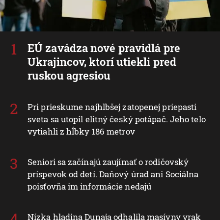
EÚ zavádza nové pravidlá pre
Ukrajincov, ktorí utiekli pred
ruskou agresiou
Pri prieskume najhlbšej zatopenej priepasti
sveta sa utopil elitný český potápač. Jeho telo
vytiahli z hĺbky 186 metrov
Seniori sa začínajú zaujímať o rodičovský
príspevok od detí. Daňový úrad ani Sociálna
poisťovňa im informácie nedajú
Nízka hladina Dunaja odhalila masívny vrak