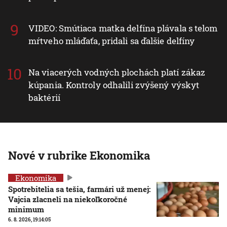
VIDEO: Smútiaca matka delfína plávala s telom
mŕtveho mláďaťa, pridali sa ďalšie delfíny
Na viacerých vodných plochách platí zákaz
kúpania. Kontroly odhalili zvýšený výskyt
baktérií
Nové v rubrike Ekonomika
Ekonomika
Spotrebitelia sa tešia, farmári už menej:
Vajcia zlacneli na niekoľkoročné
minimum
6. 8. 2026, 19:14:05