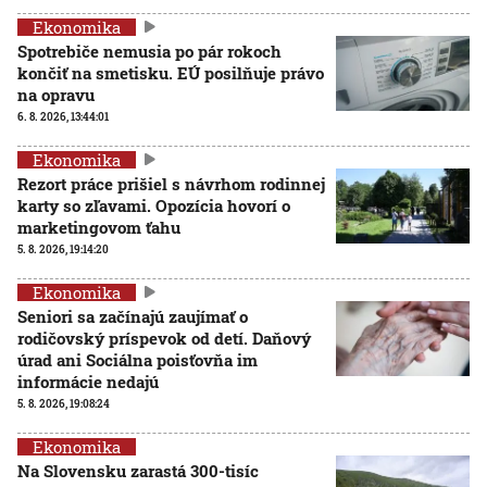
Ekonomika
Spotrebiče nemusia po pár rokoch
končiť na smetisku. EÚ posilňuje právo
na opravu
6. 8. 2026, 13:44:01
Ekonomika
Rezort práce prišiel s návrhom rodinnej
karty so zľavami. Opozícia hovorí o
marketingovom ťahu
5. 8. 2026, 19:14:20
Ekonomika
Seniori sa začínajú zaujímať o
rodičovský príspevok od detí. Daňový
úrad ani Sociálna poisťovňa im
informácie nedajú
5. 8. 2026, 19:08:24
Ekonomika
Na Slovensku zarastá 300-tisíc