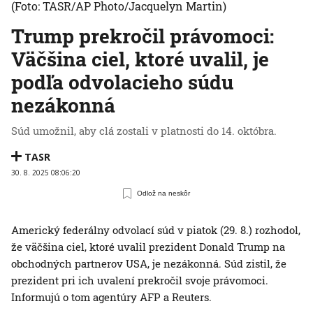
(Foto: TASR/AP Photo/Jacquelyn Martin)
Trump prekročil právomoci:
Väčšina ciel, ktoré uvalil, je
podľa odvolacieho súdu
nezákonná
Súd umožnil, aby clá zostali v platnosti do 14. októbra.
TASR
30. 8. 2025 08:06:20
Odlož na neskôr
Americký federálny odvolací súd v piatok (29. 8.) rozhodol,
že väčšina ciel, ktoré uvalil prezident Donald Trump na
obchodných partnerov USA, je nezákonná. Súd zistil, že
prezident pri ich uvalení prekročil svoje právomoci.
Informujú o tom agentúry AFP a Reuters.