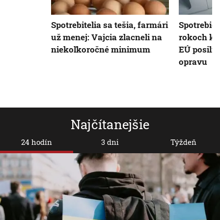
Spotrebitelia sa tešia, farmári
Spotrebič
už menej: Vajcia zlacneli na
rokoch ko
niekoľkoročné minimum
EÚ posilň
opravu
Najčítanejšie
24 hodín
3 dni
Týždeň