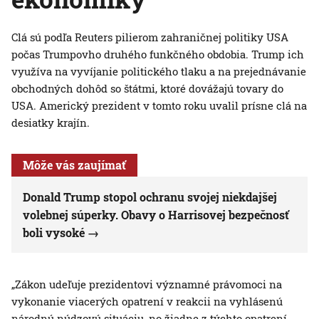
Clá sú podľa Reuters pilierom zahraničnej politiky USA
počas Trumpovho druhého funkčného obdobia. Trump ich
využíva na vyvíjanie politického tlaku a na prejednávanie
obchodných dohôd so štátmi, ktoré dovážajú tovary do
USA. Americký prezident v tomto roku uvalil prísne clá na
desiatky krajín.
Môže vás zaujímať
Donald Trump stopol ochranu svojej niekdajšej
volebnej súperky. Obavy o Harrisovej bezpečnosť
boli vysoké
„Zákon udeľuje prezidentovi významné právomoci na
vykonanie viacerých opatrení v reakcii na vyhlásenú
národnú núdzovú situáciu, no žiadne z týchto opatrení