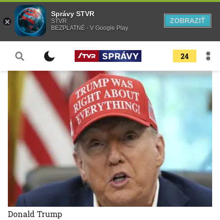
Správy STVR
ZOBRAZIŤ
STVR
BEZPLATNÉ - V Google Play
24
Donald Trump