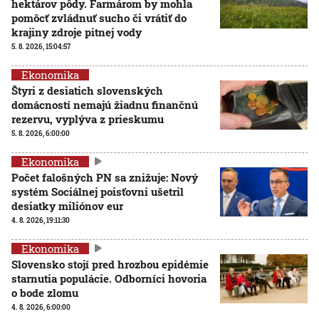
hektárov pôdy. Farmárom by mohla
pomôcť zvládnuť sucho či vrátiť do
krajiny zdroje pitnej vody
5. 8. 2026, 15:04:57
Ekonomika
Štyri z desiatich slovenských
domácností nemajú žiadnu finančnú
rezervu, vyplýva z prieskumu
5. 8. 2026, 6:00:00
Ekonomika
Počet falošných PN sa znižuje: Nový
systém Sociálnej poisťovni ušetril
desiatky miliónov eur
4. 8. 2026, 19:11:30
Ekonomika
Slovensko stojí pred hrozbou epidémie
starnutia populácie. Odborníci hovoria
o bode zlomu
4. 8. 2026, 6:00:00