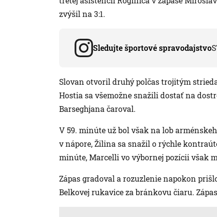
tretej asistencii Roginića v zápase Mirosla
zvýšil na 3:1.
Sledujte športové spravodajstvo
S
Slovan otvoril druhý polčas trojitým stried
Hostia sa všemožne snažili dostať na dostr
Barseghjana čaroval.
V 59. minúte už bol však na lob arménskeho
v nápore, Žilina sa snažil o rýchle kontraút
minúte, Marcelli vo výbornej pozícii však m
Zápas gradoval a rozuzlenie napokon prišlo
Belkovej rukavice za bránkovu čiaru. Zápas