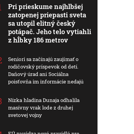
Pri prieskume najhlbšej
zatopenej priepasti sveta
sa utopil elitný český
potápač. Jeho telo vytiahli
z hĺbky 186 metrov
Seniori sa začínajú zaujímať o
rodičovský príspevok od detí.
Daňový úrad ani Sociálna
poisťovňa im informácie nedajú
Nízka hladina Dunaja odhalila
masívny vrak lode z druhej
svetovej vojny
EÚ zavádza nové pravidlá pre