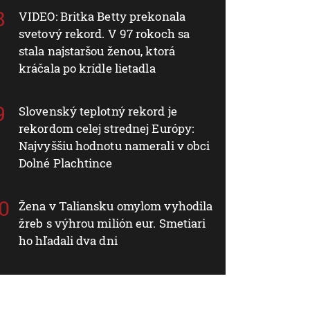
VIDEO: Britka Betty prekonala
svetový rekord. V 97 rokoch sa
stala najstaršou ženou, ktorá
kráčala po krídle lietadla
Slovenský teplotný rekord je
rekordom celej strednej Európy:
Najvyššiu hodnotu namerali v obci
Dolné Plachtince
Žena v Taliansku omylom vyhodila
žreb s výhrou milión eur. Smetiari
ho hľadali dva dni