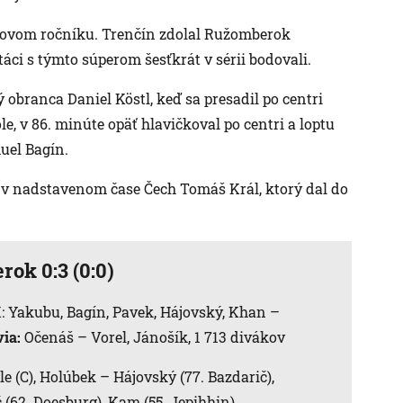
igovom ročníku. Trenčín zdolal Ružomberok
áci s týmto súperom šesťkrát v sérii bodovali.
 obranca Daniel Köstl, keď sa presadil po centri
e, v 86. minúte opäť hlavičkoval po centri a loptu
uel Bagín.
 v nadstavenom čase Čech Tomáš Král, ktorý dal do
ok 0:3 (0:0)
 ŽK: Yakubu, Bagín, Pavek, Hájovský, Khan –
ia:
Očenáš – Vorel, Jánošík, 1 713 divákov
le (C), Holúbek – Hájovský (77. Bazdarič),
č (62. Doesburg), Kam (55. Jepihhin)