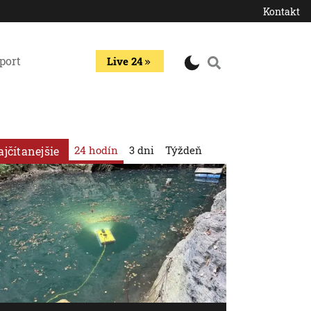
Kontakt
port
Live 24
24 hodín
3 dni
Týždeň
ajčítanejšie