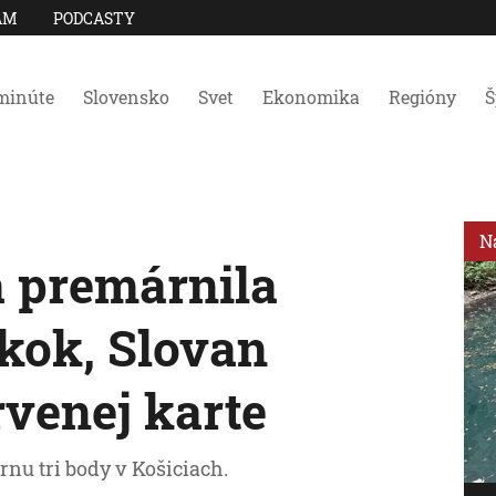
AM
PODCASTY
minúte
Slovensko
Svet
Ekonomika
Regióny
Š
N
na premárnila
kok, Slovan
rvenej karte
nu tri body v Košiciach.