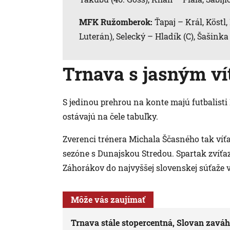
MFK Ružomberok:
Ťapaj – Král, Köstl,
Luterán), Selecký – Hladík (C), Šašinka 
Trnava s jasným ví
S jedinou prehrou na konte majú futbalisti
ostávajú na čele tabuľky.
Zverenci trénera Michala Ščasného tak víťa
sezóne s Dunajskou Stredou. Spartak zvíťazi
Záhorákov do najvyššej slovenskej súťaže v
Môže vás zaujímať
Trnava stále stopercentná, Slovan zaváha