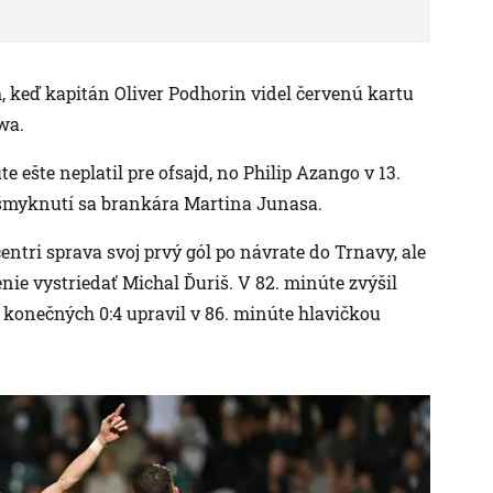
h, keď kapitán Oliver Podhorin videl červenú kartu
wa.
ešte neplatil pre ofsajd, no Philip Azango v 13.
ošmyknutí sa brankára Martina Junasa.
entri sprava svoj prvý gól po návrate do Trnavy, ale
nie vystriedať Michal Ďuriš. V 82. minúte zvýšil
 konečných 0:4 upravil v 86. minúte hlavičkou