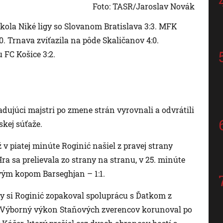
Foto: TASR/Jaroslav Novák
. kola Niké ligy so Slovanom Bratislava 3:3. MFK
. Trnava zvíťazila na pôde Skaličanov 4:0.
 FC Košice 3:2.
radujúci majstri po zmene strán vyrovnali a odvrátili
skej súťaže.
 v piatej minúte Roginić našiel z pravej strany
Hra sa prelievala zo strany na stranu, v 25. minúte
ým kopom Barseghjan – 1:1.
úty si Roginić zopakoval spoluprácu s Ďatkom z
e. Výborný výkon Staňových zverencov korunoval po