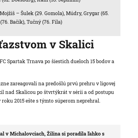
 Mojžiš – Šulek (29. Gomola), Múdry, Grygar (65.
(76. Bačík), Tučný (76. Fila)
ťazstvom v Skalici
 FC Spartak Trnava po šiestich dueloch 15 bodov a
zne zareagovali na predošlú prvú prehru v ligovej
l nad Skalicou po štvrtýkrát v sérii a od postupu
 roku 2015 ešte s týmto súperom neprehral.
l v Michalovciach, Žilina si poradila ľahko s