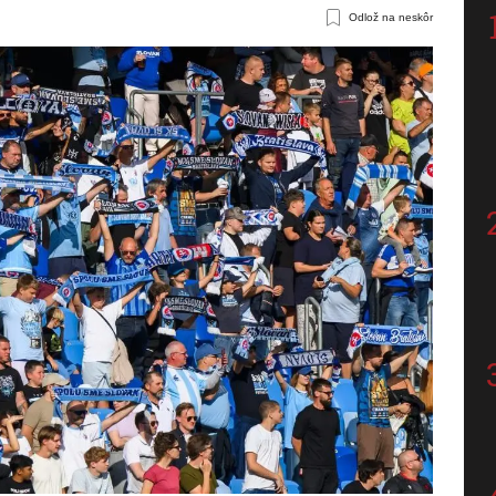
Odlož na neskôr