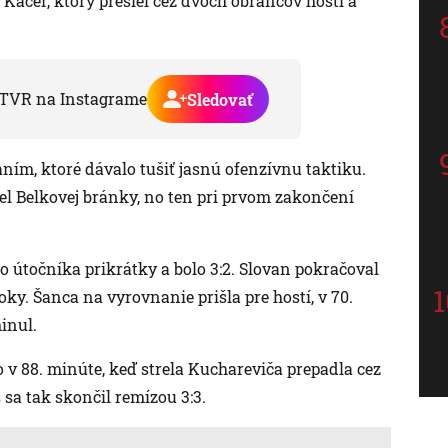
v Káčer, ktorý prešiel cez dvoch obrancov hostí a
TVR na Instagrame
Sledovať
aním, ktoré dávalo tušiť jasnú ofenzívnu taktiku.
el Belkovej bránky, no ten pri prvom zakončení
 útočníka prikrátky a bolo 3:2. Slovan pokračoval
oky. Šanca na vyrovnanie prišla pre hostí, v 70.
inul.
 v 88. minúte, keď strela Kuchareviča prepadla cez
 sa tak skončil remízou 3:3.