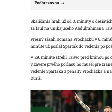
Podbrezovou
Skaličania hrali už od 3. minúty o desiatic
za faul na unikajúceho Abdulrahmana Tai
Presný zásah Romana Procházku v 6. minúte 
minúte už poslal Spartak do vedenia po p
V 29. minúte strelil Taiwo pred bránou po c
v závere prvého polčasu ho musel pre zrane
vedenie Spartaka z penalty Procházka a na
Ďuriš.