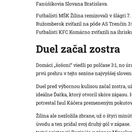
Fanúšikovia Slovana Bratislava.
Futbalisti MŠK Žilina remizovali v šlágri 7
Ružomberok zvíťazil na pôde AS Trenčín 3:0
Futbalisti KFC Komárno zvíťazili na ihrisku
Duel začal zostra
Domáci „šošoni“ viedli po polčase 3:1, no ú
prvú prehru v tejto sezóne najvyššej sloven
Duel pred výbornou kulisou začal zostra, už
ideálne Ďatka, ktorý otvoril skóre zápasu. 
potrestal faul Káčera premeneným pokutov
Žilina ale nezložila zbrane, už o štyri min
úvodu a ten pridal svoj druhý gól v zápas