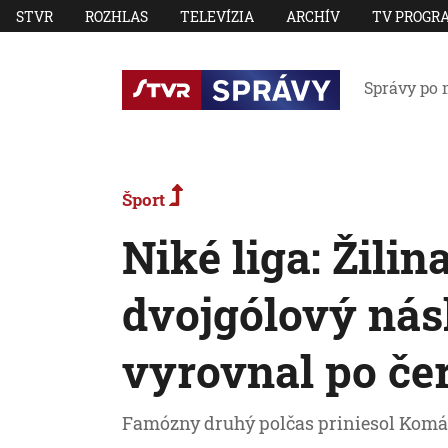
STVR
ROZHLAS
TELEVÍZIA
ARCHÍV
TV PROGR
Správy po 
Šport
Niké liga: Žili
dvojgólový nás
vyrovnal po če
Famózny druhý polčas priniesol Komár