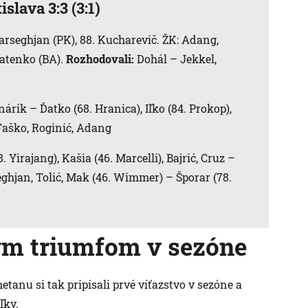
slava 3:3 (3:1)
. Barseghjan (PK), 88. Kucharevič. ŽK: Adang,
natenko (BA).
Rozhodovali:
Dohál – Jekkel,
árik – Ďatko (68. Hranica), Iľko (84. Prokop),
 Faško, Roginić, Adang
Yirajang), Kašia (46. Marcelli), Bajrić, Cruz –
ghjan, Tolić, Mak (46. Wimmer) – Šporar (78.
m triumfom v sezóne
anu si tak pripísali prvé víťazstvo v sezóne a
ľky.