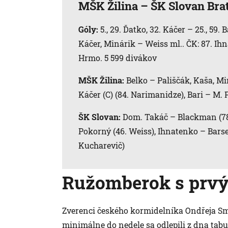
MŠK Žilina – ŠK Slovan Brati
Góly:
5., 29. Ďatko, 32. Káčer – 25., 59
Káčer, Minárik – Weiss ml.. ČK: 87. Ih
Hrmo. 5 599 divákov
MŠK Žilina:
Belko – Pališčák, Kaša, Min
Káčer (C) (84. Narimanidze), Bari – M.
ŠK Slovan:
Dom. Takáč – Blackman (78. 
Pokorný (46. Weiss), Ihnatenko – Barse
Kucharevič)
Ružomberok s prvý
Zverenci českého kormidelníka Ondřeja Smet
minimálne do nedele sa odlepili z dna tabu