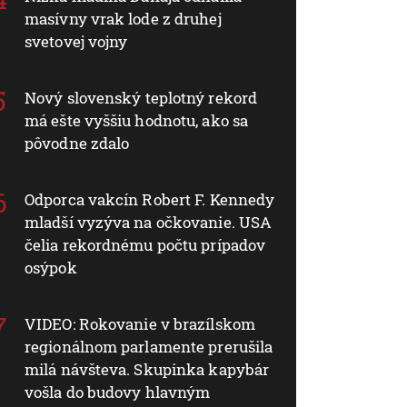
masívny vrak lode z druhej
svetovej vojny
Nový slovenský teplotný rekord
má ešte vyššiu hodnotu, ako sa
pôvodne zdalo
Odporca vakcín Robert F. Kennedy
mladší vyzýva na očkovanie. USA
čelia rekordnému počtu prípadov
osýpok
VIDEO: Rokovanie v brazílskom
regionálnom parlamente prerušila
milá návšteva. Skupinka kapybár
vošla do budovy hlavným