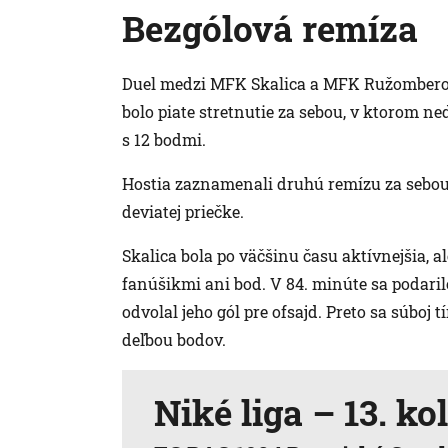
Bezgólová remíza
Duel medzi MFK Skalica a MFK Ružomberok
bolo piate stretnutie za sebou, v ktorom ne
s 12 bodmi.
Hostia zaznamenali druhú remízu za sebo
deviatej priečke.
Skalica bola po väčšinu času aktívnejšia, 
fanúšikmi ani bod. V 84. minúte sa podari
odvolal jeho gól pre ofsajd. Preto sa súboj
deľbou bodov.
Niké liga – 13. ko