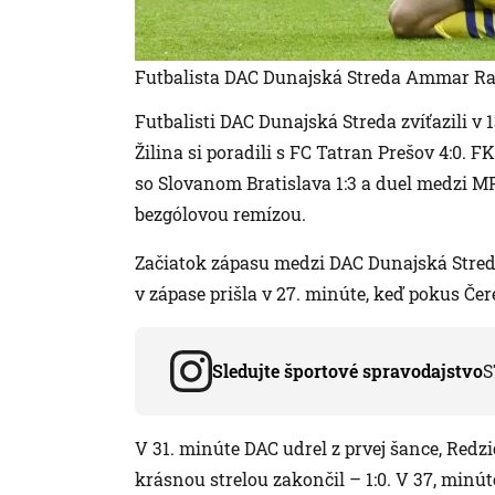
Futbalista DAC Dunajská Streda Ammar R
Futbalisti DAC Dunajská Streda zvíťazili v 1
Žilina si poradili s FC Tatran Prešov 4:0. 
so Slovanom Bratislava 1:3 a duel medzi 
bezgólovou remízou.
Začiatok zápasu medzi DAC Dunajská Streda 
v zápase prišla v 27. minúte, keď pokus Čer
Sledujte športové spravodajstvo
S
V 31. minúte DAC udrel z prvej šance, Redzic
krásnou strelou zakončil – 1:0. V 37, minú