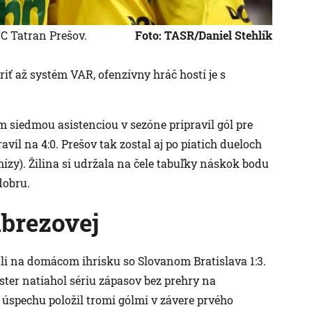
FC Tatran Prešov.
Foto: TASR/Daniel Stehlík
iť až systém VAR, ofenzívny hráč hostí je s
m siedmou asistenciou v sezóne pripravil gól pre
vil na 4:0. Prešov tak zostal aj po piatich dueloch
ízy). Žilina si udržala na čele tabuľky náskok bodu
dobru.
brezovej
ali na domácom ihrisku so Slovanom Bratislava 1:3.
ter natiahol sériu zápasov bez prehry na
 úspechu položil tromi gólmi v závere prvého