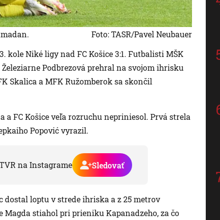
amadan.
Foto: TASR/Pavel Neubauer
3. kole Niké ligy nad FC Košice 3:1. Futbalisti MŠK
FK Železiarne Podbrezová prehral na svojom ihrisku
MFK Skalica a MFK Ružomberok sa skončil
a FC Košice veľa rozruchu nepriniesol. Prvá strela
epkaiho Popović vyrazil.
TVR na Instagrame
Sledovať
 dostal loptu v strede ihriska a z 25 metrov
te Magda stiahol pri prieniku Kapanadzeho, za čo