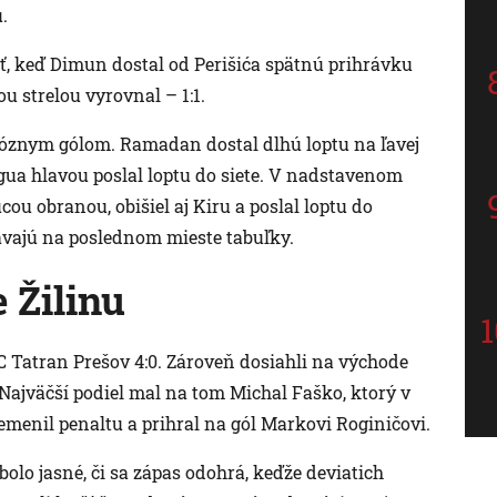
.
ť, keď Dimun dostal od Perišića spätnú prihrávku
u strelou vyrovnal – 1:1.
rióznym gólom. Ramadan dostal dlhú loptu na ľavej
gua hlavou poslal loptu do siete. V nadstavenom
ou obranou, obišiel aj Kiru a poslal loptu do
távajú na poslednom mieste tabuľky.
 Žilinu
 FC Tatran Prešov 4:0. Zároveň dosiahli na východe
. Najväčší podiel mal na tom Michal Faško, ktorý v
menil penaltu a prihral na gól Markovi Roginičovi.
bolo jasné, či sa zápas odohrá, keďže deviatich