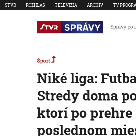
STVR
ROZHLAS
TELEVÍZIA
ARCHÍV
TV PROGR
Správy po 
Šport
Niké liga: Futba
Stredy doma po
ktorí po prehre
poslednom mies