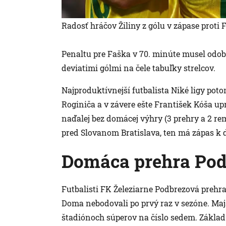
Radosť hráčov Žiliny z gólu v zápase proti 
Penaltu pre Faška v 70. minúte musel odobr
deviatimi gólmi na čele tabuľky strelcov.
Najproduktívnejší futbalista Niké ligy poto
Roginiča a v závere ešte František Kóša upra
naďalej bez domácej výhry (3 prehry a 2 rem
pred Slovanom Bratislava, ten má zápas k 
Domáca prehra Pod
Futbalisti FK Železiarne Podbrezová prehr
Doma nebodovali po prvý raz v sezóne. Majs
štadiónoch súperov na číslo sedem. Základ