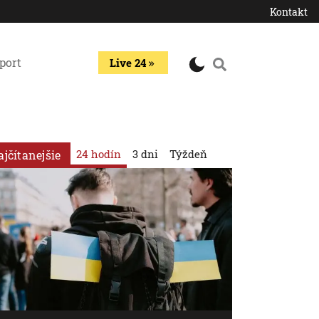
Kontakt
port
Live 24
24 hodín
3 dni
Týždeň
ajčítanejšie