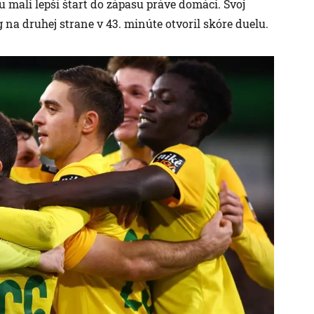
u mali lepší štart do zápasu práve domáci. Svoj
na druhej strane v 43. minúte otvoril skóre duelu.