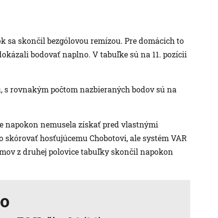
 sa skončil bezgólovou remízou. Pre domácich to
dokázali bodovať naplno. V tabuľke sú na 11. pozícii
u, s rovnakým počtom nazbieraných bodov sú na
ale napokon nemusela získať pred vlastnými
lo skórovať hosťujúcemu Chobotovi, ale systém VAR
 tímov z druhej polovice tabuľky skončil napokon
lo