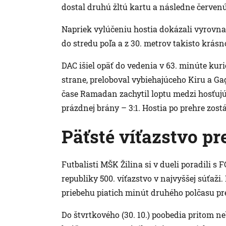
dostal druhú žltú kartu a následne červenú
Napriek vylúčeniu hostia dokázali vyrovna
do stredu poľa a z 30. metrov takisto krásno
DAC išiel opäť do vedenia v 63. minúte ku
strane, preloboval vybiehajúceho Kiru a Ga
čase Ramadan zachytil loptu medzi hosťujúc
prázdnej brány – 3:1. Hostia po prehre zos
Päťsté víťazstvo pre
Futbalisti MŠK Žilina si v dueli poradili s
republiky 500. víťazstvo v najvyššej súťaži
priebehu piatich minút druhého polčasu pre
Do štvrtkového (30. 10.) poobedia pritom ne