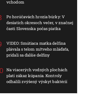
vchodom
Po horúčavách hrozia búrky: V
desiatich okresoch večer, v značnej
časti Slovenska počas piatka
VIDEO: Smútiaca matka delfína
plávala s telom mŕtveho mláďaťa,
pridali sa ďalšie delfíny
Na viacerých vodných plochách
platí zákaz kúpania. Kontroly
odhalili zvýšený výskyt baktérií