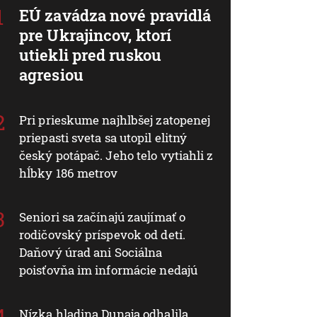
EÚ zavádza nové pravidlá
pre Ukrajincov, ktorí
utiekli pred ruskou
agresiou
Pri prieskume najhlbšej zatopenej
priepasti sveta sa utopil elitný
český potápač. Jeho telo vytiahli z
hĺbky 186 metrov
Seniori sa začínajú zaujímať o
rodičovský príspevok od detí.
Daňový úrad ani Sociálna
poisťovňa im informácie nedajú
Nízka hladina Dunaja odhalila