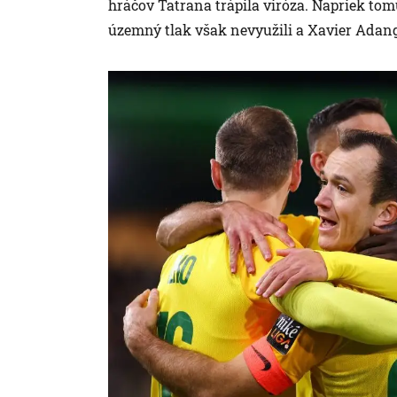
hráčov Tatrana trápila viróza. Napriek tom
územný tlak však nevyužili a Xavier Adang 