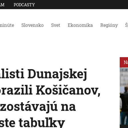
AM
PODCASTY
minúte
Slovensko
Svet
Ekonomika
Regióny
Š
N
listi Dunajskej
razili Košičanov,
 zostávajú na
te tabuľky