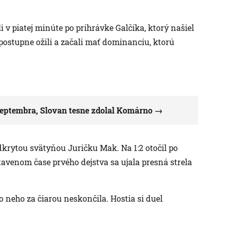
i v piatej minúte po prihrávke Galčíka, ktorý našiel
postupne ožili a začali mať dominanciu, ktorú
 septembra, Slovan tesne zdolal Komárno
dkrytou svätyňou Juričku Mak. Na 1:2 otočil po
tavenom čase prvého dejstva sa ujala presná strela
do neho za čiarou neskončila. Hostia si duel