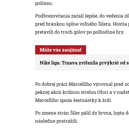
polčasu.
Podbrezovčania začali lepšie, do vedenia išl
pred bránkou úplne voľného Šilera. Hostia 
pretavili do troch gólov po polhodine hry.
Môže vás zaujímať
Niké liga: Trnava zvíťazila prvýkrát od
Po dobrej práci Marcelliho vyrovnal pred o
peknej akcii krížnou strelou Ofori a v nads
Marcelliho spoza šestnástky k žrdi.
Po zmene strán Šiler pálil do brvna, lopta 
následne postrážili.