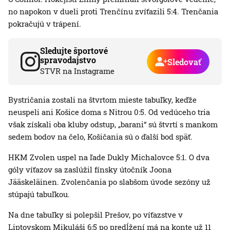
no napokon v dueli proti Trenčínu zvíťazili 5:4. Trenčania
pokračujú v trápení.
Sledujte športové
spravodajstvo
Sledovať
STVR na Instagrame
Bystričania zostali na štvrtom mieste tabuľky, keďže
neuspeli ani Košice doma s Nitrou 0:5. Od vedúceho tria
však získali oba kluby odstup, „barani“ sú štvrtí s mankom
sedem bodov na čelo, Košičania sú o ďalší bod späť.
HKM Zvolen uspel na ľade Dukly Michalovce 5:1. O dva
góly víťazov sa zaslúžil fínsky útočník Joona
Jääskeläinen. Zvolenčania po slabšom úvode sezóny už
stúpajú tabuľkou.
Na dne tabuľky si polepšil Prešov, po víťazstve v
Liptovskom Mikuláši 6:5 po predĺžení má na konte už 11