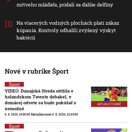
mŕtveho mláďaťa, pridali sa ďalšie delfíny
Na viacerých vodných plochách platí zákaz
kúpania. Kontroly odhalili zvýšený výskyt
baktérií
Nové v rubrike Šport
Šport
VIDEO: Dunajská Streda utŕžila v
holandskom Twente debakel, v
domácej odvete sa bude pokúšať o
AKTUALIZOVANÉ
nemožné
6. 8. 2026, 19:50:00
Aktualizované:
6. 8. 2026, 22:03:00
Šport