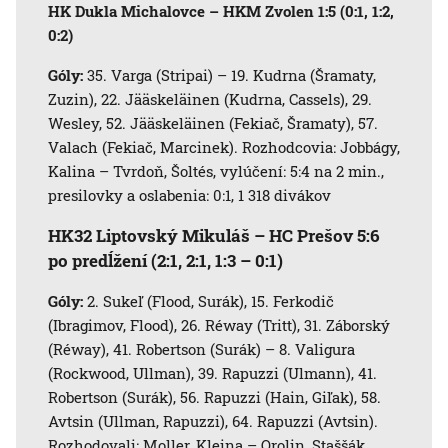
HK Dukla Michalovce – HKM Zvolen 1:5 (0:1, 1:2,
0:2)
Góly:
35. Varga (Stripai) – 19. Kudrna (Šramaty,
Zuzin), 22. Jääskeläinen (Kudrna, Cassels), 29.
Wesley, 52. Jääskeläinen (Fekiač, Šramaty), 57.
Valach (Fekiač, Marcinek). Rozhodcovia: Jobbágy,
Kalina – Tvrdoň, Šoltés, vylúčení: 5:4 na 2 min.,
presilovky a oslabenia: 0:1, 1 318 divákov
HK32 Liptovský Mikuláš – HC Prešov 5:6
po predĺžení (2:1, 2:1, 1:3 – 0:1)
Góly:
2. Sukeľ (Flood, Surák), 15. Ferkodič
(Ibragimov, Flood), 26. Réway (Tritt), 31. Záborský
(Réway), 41. Robertson (Surák) – 8. Valigura
(Rockwood, Ullman), 39. Rapuzzi (Ulmann), 41.
Robertson (Surák), 56. Rapuzzi (Hain, Giľak), 58.
Avtsin (Ullman, Rapuzzi), 64. Rapuzzi (Avtsin).
Rozhodovali: Moller, Kleina – Orolin, Staššák,