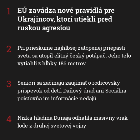
EÚ zavádza nové pravidlá pre
Ukrajincov, ktorí utiekli pred
ruskou agresiou
Pri prieskume najhlbšej zatopenej priepasti
sveta sa utopil elitný český potápač. Jeho telo
vytiahli z hĺbky 186 metrov
Seniori sa začínajú zaujímať o rodičovský
príspevok od detí. Daňový úrad ani Sociálna
poisťovňa im informácie nedajú
Nízka hladina Dunaja odhalila masívny vrak
lode z druhej svetovej vojny