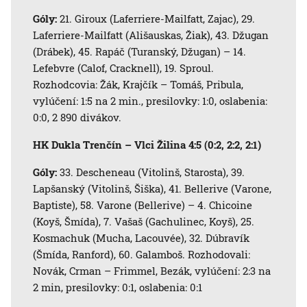
Góly:
21. Giroux (Laferriere-Mailfatt, Zajac), 29.
Laferriere-Mailfatt (Ališauskas, Žiak), 43. Džugan
(Drábek), 45. Rapáč (Turanský, Džugan) – 14.
Lefebvre (Calof, Cracknell), 19. Sproul.
Rozhodcovia: Žák, Krajčík – Tomáš, Pribula,
vylúčení: 1:5 na 2 min., presilovky: 1:0, oslabenia:
0:0, 2 890 divákov.
HK Dukla Trenčín – Vlci Žilina 4:5 (0:2, 2:2, 2:1)
Góly:
33. Descheneau (Vitolinš, Starosta), 39.
Lapšanský (Vitolinš, Šiška), 41. Bellerive (Varone,
Baptiste), 58. Varone (Bellerive) – 4. Chicoine
(Koyš, Šmída), 7. Vašaš (Gachulinec, Koyš), 25.
Kosmachuk (Mucha, Lacouvée), 32. Dúbravík
(Šmída, Ranford), 60. Galamboš. Rozhodovali:
Novák, Crman – Frimmel, Bezák, vylúčení: 2:3 na
2 min, presilovky: 0:1, oslabenia: 0:1