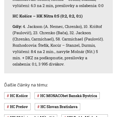
vylúčení: 6:3 na 2 min, presilovky a oslabenia: 0:0
HC Košice – HK Nitra 0:5 (0:2, 0:2, 0:1)
Góly:
4. Jackson (A. Nemec, Chrenko), 10. Krištof
(Paulovič), 23. Chrenko (Bača), 32. Jackson
(Chrenko, Carmichael), 58. Carmichael (Paulovič).
Rozhodcovia: Štefik, Kocúr – Stanzel, Durmis,
vylúčení: 8:4 na 2 min., navyše Molnár (Nit.) 5
min. + DKZ za podkopnutie, presilovky a
oslabenia: 0:1, 3 995 divákov.
Ďalšie články na tému:
HC Košice
HC MONACObet Banská Bystrica
HC Prešov
HC Slovan Bratislava