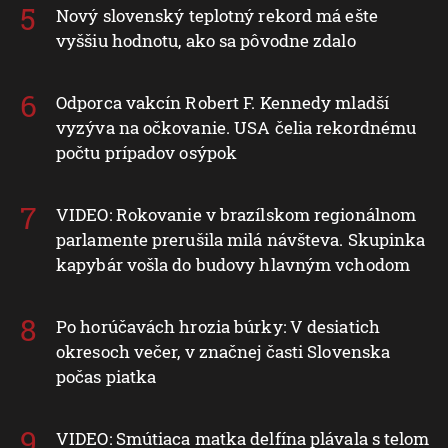
Nový slovenský teplotný rekord má ešte
vyššiu hodnotu, ako sa pôvodne zdalo
Odporca vakcín Robert F. Kennedy mladší
vyzýva na očkovanie. USA čelia rekordnému
počtu prípadov osýpok
VIDEO: Rokovanie v brazílskom regionálnom
parlamente prerušila milá návšteva. Skupinka
kapybár vošla do budovy hlavným vchodom
Po horúčavách hrozia búrky: V desiatich
okresoch večer, v značnej časti Slovenska
počas piatka
VIDEO: Smútiaca matka delfína plávala s telom