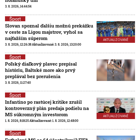
3. 8. 2026, 14:44:54
Šport
Slovan spoznal ďalšiu možnú prekážku
v ceste za Ligou majstrov, vyhol sa
najťažším súperom
AKTUALIZOVANÉ
3. 8. 2026, 12:26:38
Aktualizované:
3. 8. 2026, 13:20:00
Šport
Poľský diaľkový plavec prepísal
históriu, Baltské more ako prvý
preplával bez prerušenia
3. 8. 2026, 11:27:40
Šport
Infantino po rastúcej kritike zrušil
kontroverzný plán predaja podielu na
MS súkromným investorom
AKTUALIZOVANÉ
1. 8. 2026, 8:18:25
Aktualizované:
1. 8. 2026, 12:48:00
Šport
Futbalové MS so 64 účastníkmi? FIFA