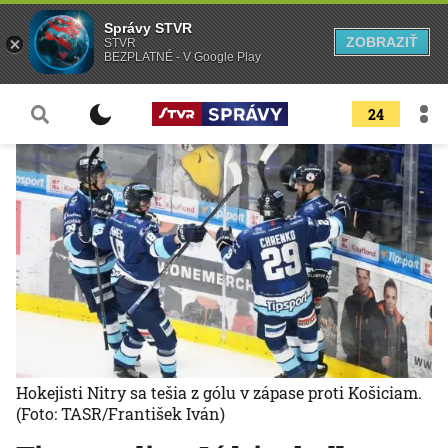
Správy STVR
ZOBRAZIŤ
STVR
BEZPLATNÉ - V Google Play
24
Hokejisti Nitry sa tešia z gólu v zápase proti Košiciam.
(Foto: TASR/František Iván)