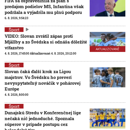
FIFA sa ospravedlnila za plán s
predajom podielov MS, Infantina však
podržala a vyjadrila mu plnú podporu
6. 8. 2026, 9:54:23
Šport
VIDEO: Slovan zvrátil zápas proti
Mjällby a zo Švédska si odnáša dôležité
víťazstvo
AKTUALIZOVANÉ
4. 8. 2026, 17:45:00
Aktualizované:
4. 8. 2026, 20:12:00
Šport
Slovan čaká ďalší krok za Ligou
majstrov. Vo Švédsku ho preverí
nevyspytateľný nováčik v pohárovej
Európe
4. 8. 2026, 8:00:00
Šport
Dunajskú Stredu v Konferenčnej lige
nečaká nič jednoduché. Spoznala
súperov v prípade postupu cez
holandský tím