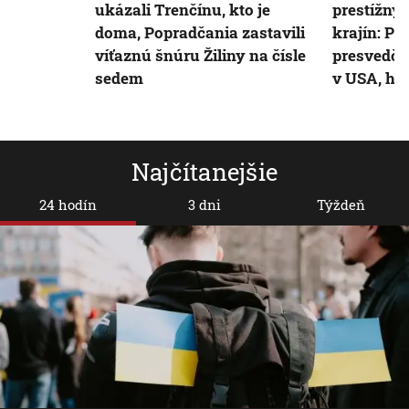
ukázali Trenčínu, kto je
prestížny 
doma, Popradčania zastavili
krajín: P
víťaznú šnúru Žiliny na čísle
presvedči
sedem
v USA, hl
Najčítanejšie
24 hodín
3 dni
Týždeň