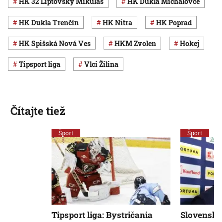
HK 32 Liptovský Mikuláš
HK Dukla Michalovce
HK Dukla Trenčín
HK Nitra
HK Poprad
HK Spišská Nová Ves
HKM Zvolen
Hokej
Tipsport liga
Vlci Žilina
Čítajte tiež
Šport
Šport
Tipsport liga: Bystričania
Slovenskú