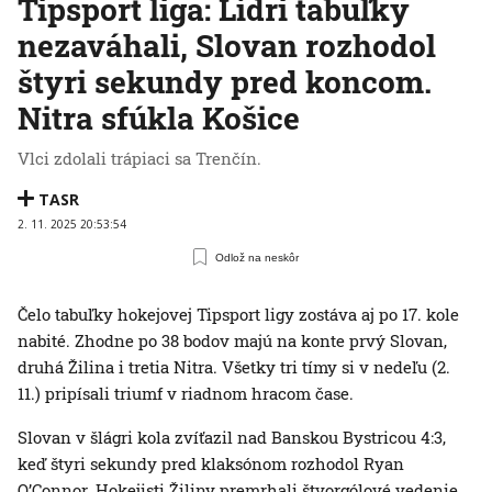
Tipsport liga: Lídri tabuľky
nezaváhali, Slovan rozhodol
štyri sekundy pred koncom.
Nitra sfúkla Košice
Vlci zdolali trápiaci sa Trenčín.
TASR
2. 11. 2025 20:53:54
Odlož na neskôr
Čelo tabuľky hokejovej Tipsport ligy zostáva aj po 17. kole
nabité. Zhodne po 38 bodov majú na konte prvý Slovan,
druhá Žilina i tretia Nitra. Všetky tri tímy si v nedeľu (2.
11.) pripísali triumf v riadnom hracom čase.
Slovan v šlágri kola zvíťazil nad Banskou Bystricou 4:3,
keď štyri sekundy pred klaksónom rozhodol Ryan
O’Connor. Hokejisti Žiliny premrhali štvorgólové vedenie,