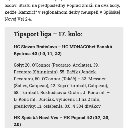
bodov. Stratu na predposledný Poprad znížil na dva body,
keďže „kamzíci“ v regionálnom derby neuspeli v Spišskej
Novej Vsi 2:4.
Tipsport liga – 17. kolo:
HC Slovan Bratislava – HC MONACObet Banská
Bystrica 4:3 (1:0, 1:1, 2:2)
Góly:
20. O’Connor (Pecararo, Acolatse), 39.
Pecararo (Shinnimin), 55. Bačik (Jendek,
Pecararo), 60. O’Connor (Takáč) – 32. Messner
(Šoltés, Galipeau), 42. Zigo (Turnbull, Galipeau),
58. Turnbull. Rozhodcovia: Orolin, J. Konc ml. –
D. Konc ml., Jurčiak, vylúčení: 1:1 na 2 min,
presilovky: 1:1, oslabenia: 0:0, 4 334 divákov
HK Spišská Nová Ves – HK Poprad 4:2 (0:2, 2:0,
2:0)