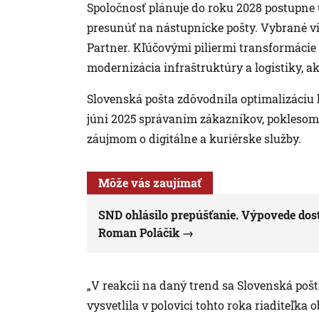
Spoločnosť plánuje do roku 2028 postupne
presunúť na nástupnícke pošty. Vybrané vi
Partner. Kľúčovými piliermi transformácie 
modernizácia infraštruktúry a logistiky, ako
Slovenská pošta zdôvodnila optimalizáciu h
júni 2025 správaním zákazníkov, poklesom 
záujmom o digitálne a kuriérske služby.
Môže vás zaujímať
SND ohlásilo prepúšťanie. Výpovede dost
Roman Poláčik
„V reakcii na daný trend sa Slovenská pošta
vysvetlila v polovici tohto roka riaditeľk