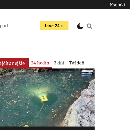
Kontakt
port
Live 24
24 hodín
3 dni
Týždeň
ajčítanejšie