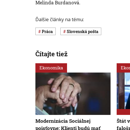
Melinda Burdanová.
Ďalšie články na tému:
Práca
Slovenská pošta
Čítajte tiež
Ekonomika
Eko
Modernizácia Sociálnej
Štát 
poisťovne: Klienti budú mať
faloš