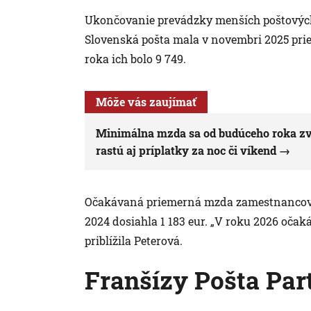
Ukončovanie prevádzky menších poštových
Slovenská pošta mala v novembri 2025 pri
roka ich bolo 9 749.
Môže vás zaujímať
Minimálna mzda sa od budúceho roka zv
rastú aj príplatky za noc či víkend
Očakávaná priemerná mzda zamestnancov Sl
2024 dosiahla 1 183 eur. „V roku 2026 oča
priblížila Peterová.
Franšízy Pošta Par