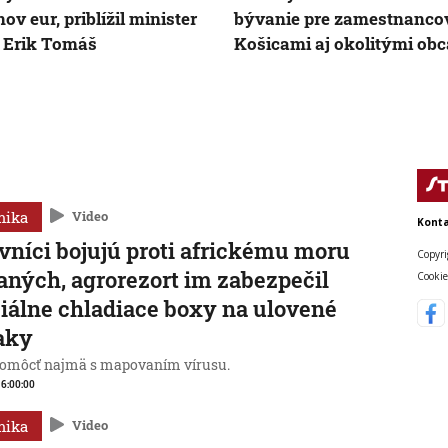
ov eur, priblížil minister
bývanie pre zamestnanco
 Erik Tomáš
Košicami aj okolitými ob
mika
Video
Konta
vníci bojujú proti africkému moru
Copyri
aných, agrorezort im zabezpečil
Cookie
iálne chladiace boxy na ulovené
aky
omôcť najmä s mapovaním vírusu.
, 6:00:00
mika
Video