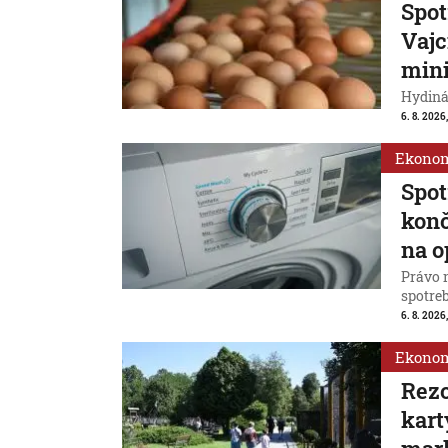
Spot
Vajc
min
Hydiná
6. 8. 2026,
Ekono
Spot
konč
na o
Právo 
spotreb
6. 8. 2026,
Ekono
Rezo
kart