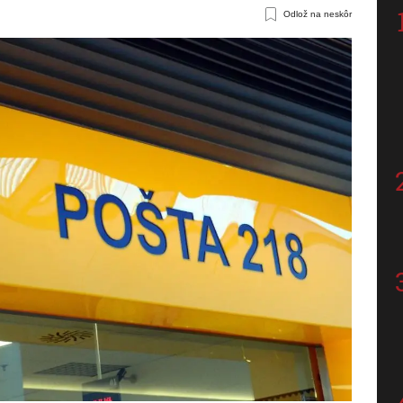
Odlož na neskôr