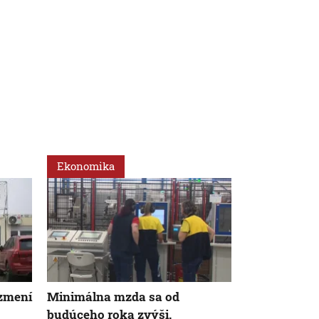
Ekonomika
Slovensko
zmení
Minimálna mzda sa od
Sociálna poi
budúceho roka zvýši.
pred dôchod