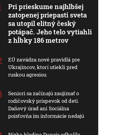
Pri prieskume najhlbšej
zatopenej priepasti sveta
sa utopil elitný český
potápač. Jeho telo vytiahli
z hĺbky 186 metrov
EÚ zavádza nové pravidlá pre
Ukrajincov, ktorí utiekli pred
ruskou agresiou
Seniori sa začínajú zaujímať o
rodičovský príspevok od detí.
Daňový úrad ani Sociálna
poisťovňa im informácie nedajú
Nízka hladina Dunaja odhalila