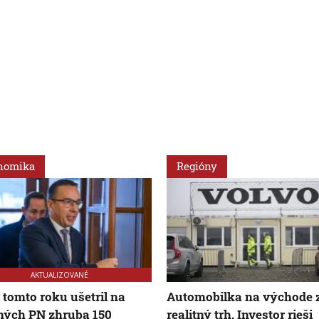
nomika
Regióny
AKTUALIZOVANÉ
v tomto roku ušetril na
Automobilka na východe 
ných PN zhruba 150
realitný trh. Investor rieši