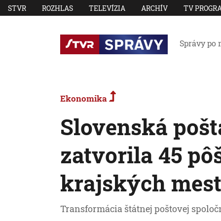
STVR
ROZHLAS
TELEVÍZIA
ARCHÍV
TV PROGR
Správy po 
Ekonomika
Slovenská pošt
zatvorila 45 pô
krajských mes
Transformácia štátnej poštovej spoločn