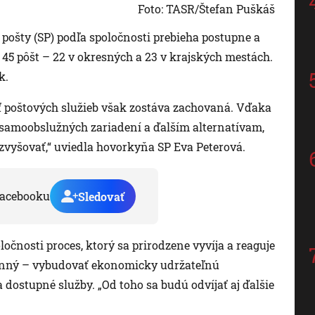
Foto: TASR/Štefan Puškáš
pošty (SP) podľa spoločnosti prebieha postupne a
 45 pôšt – 22 v okresných a 23 v krajských mestách.
k.
sť poštových služieb však zostáva zachovaná. Vďaka
ti samoobslužných zariadení a ďalším alternatívam,
 zvyšovať,“ uviedla hovorkyňa SP Eva Peterová.
acebooku
Sledovať
ločnosti proces, ktorý sa prirodzene vyvíja a reaguje
emenný – vybudovať ekonomicky udržateľnú
 dostupné služby. „Od toho sa budú odvíjať aj ďalšie
.