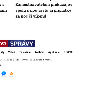
v s
Zamestnávateľom prekáža, že
jeden odpra
cami
spolu s ňou rastú aj príplatky
Vyriešila to
za noc či víkend
kty
Videá
Televízia
Rozhlas
Aplikácie
O STVR
ght © 2026 STVR – Slovenská televízia a rozhlas
s