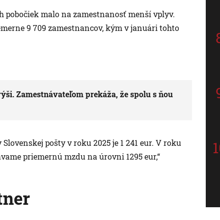
 pobočiek malo na zamestnanosť menší vplyv.
emerne 9 709 zamestnancov, kým v januári tohto
ýši. Zamestnávateľom prekáža, že spolu s ňou
ovenskej pošty v roku 2025 je 1 241 eur. V roku
kávame priemernú mzdu na úrovni 1295 eur,“
tner