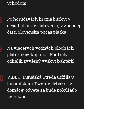
vchodom
Po horúčavách hrozia búrky: V
desiatich okresoch večer, v značnej
časti Slovenska počas piatka
Na viacerých vodných plochách
platí zákaz kúpania. Kontroly
odhalili zvýšený výskyt baktérií
VIDEO: Dunajská Streda utŕžila v
holandskom Twente debakel, v
domácej odvete sa bude pokúšať o
nemožné