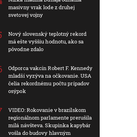
masívny vrak lode z druhej
svetovej vojny
Nový slovenský teplotný rekord
má ešte vyššiu hodnotu, ako sa
pôvodne zdalo
Odporca vakcín Robert F. Kennedy
mladší vyzýva na očkovanie. USA
čelia rekordnému počtu prípadov
osýpok
VIDEO: Rokovanie v brazílskom
regionálnom parlamente prerušila
milá návšteva. Skupinka kapybár
vošla do budovy hlavným