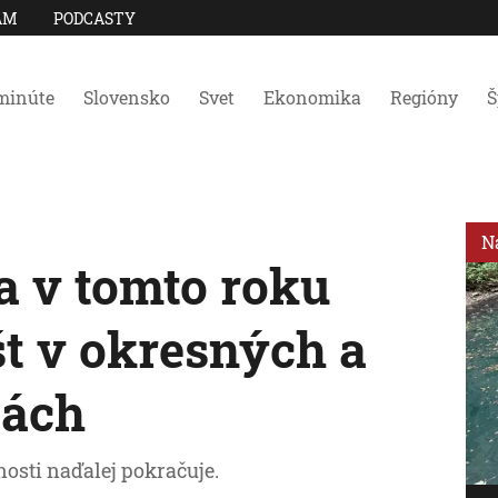
AM
PODCASTY
minúte
Slovensko
Svet
Ekonomika
Regióny
Š
N
a v tomto roku
št v okresných a
tách
osti naďalej pokračuje.