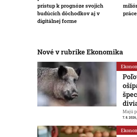
prístup k prognóze svojich
milión
budúcich dôchodkov aj v
práce
digitálnej forme
Nové v rubrike Ekonomika
Ekono
Poľo
ošíp
špec
divi
Majú p
7. 8. 2026
Ekono