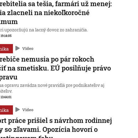
rebitelia sa tešia, farmári už menej:
ia zlacneli na niekoľkoročné
imum
ri upozorňujú na lacný dovoz zo zahraničia.
 19:14:05
mika
Video
rebiče nemusia po pár rokoch
iť na smetisku. EÚ posilňuje právo
pravu
na opravu zavádza nové pravidlá pre podnikateľov aj
iteľov.
 13:44:01
mika
Video
rt práce prišiel s návrhom rodinnej
y so zľavami. Opozícia hovorí o